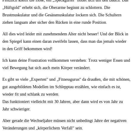
Plötzlich kneift die Hose, ein „Speckgürtel“ bildet sich um den Bauch. Das
„Hüftgold“ erhebt sich, die Oberarme beginnt zu schlottern. Die
Brustmuskulatur und die Gesässmuskulatur lockern sich. Die Schultern
ziehen langsam aber sicher den Rücken in eine runde Position.
All dies wird leider mit zunehmendem Alter nicht besser! Und der Blick in
den Spiegel kann einen daran zweifeln lassen, dass man das jemals wieder
in den Griff bekommen wird!
Ich kann deine Frustration vollkommen verstehen: Trotz weniger Essen und
viel Bewegung hat sich auch mein Körper verändert.
Es gibt so viele „Experten“ und „Fitnessgurus“ da draußen, die mit schönen,
gut ausgebildeten Modellen im Schlepptau erzählen, wie einfach es ist,
wieder fit und schlank zu werden.
Das funktioniert vielleicht mit 30 Jahren, aber dann wird es von Jahr zu
Jahr schwieriger.
Aber gerade die Wechseljahre müssen nicht unbedingt Jahre der negativen
Veränderungen und „körperlichem Verfall“ sein.