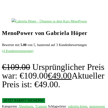
MenoPower von Gabriela Höper
Bewertet mit
5.00
von 5, basierend auf
3
Kundenbewertungen
(
4
Kundenrezensionen)
€
109.00
Ursprünglicher Preis
war: €109.00
€
49.00
Aktueller
Preis ist: €49.00.
JETZT RABATT SICHERN!
Kategorien:
Abnehmen
,
Training
Schlagwörter:
gabriela höper
,
menopower