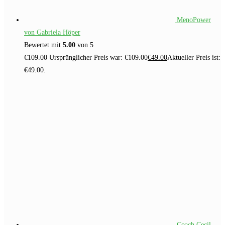
MenoPower
von Gabriela Höper
Bewertet mit
5.00
von 5
€
109.00
Ursprünglicher Preis war: €109.00
€
49.00
Aktueller Preis ist:
€49.00.
Coach Cecil -