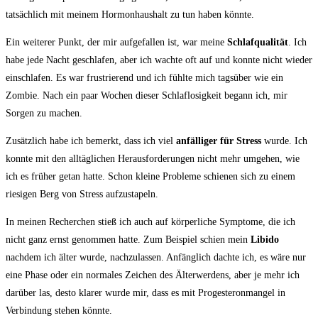
tatsächlich mit meinem ‍Hormonhaushalt⁤ zu ‌tun haben könnte.
Ein weiterer Punkt,⁢ der mir aufgefallen ist, war‍ meine
Schlafqualität
. Ich
habe jede ​Nacht geschlafen, aber ich wachte oft auf und konnte ‌nicht wieder
einschlafen. Es war frustrierend und⁢ ich fühlte mich tagsüber wie ein
Zombie. Nach ein paar⁣ Wochen dieser Schlaflosigkeit begann ich, mir
Sorgen zu machen.
Zusätzlich habe ich bemerkt,⁣ dass ⁢ich viel
anfälliger ⁣für Stress
‍wurde. Ich
konnte ⁢mit den ⁤alltäglichen Herausforderungen nicht ​mehr‍ umgehen, ‌wie
ich es​ früher getan hatte. Schon⁣ kleine⁣ Probleme schienen sich ⁤zu einem
riesigen Berg von⁣ Stress aufzustapeln.
In meinen Recherchen stieß ​ich auch⁢ auf körperliche⁢ Symptome, die ich⁤
nicht ganz ernst⁣ genommen hatte. Zum‌ Beispiel⁢ schien⁤ mein
Libido
⁣
nachdem ich älter wurde, nachzulassen.⁢ Anfänglich dachte ich, es wäre ⁢nur
eine Phase oder ‍ein⁤ normales​ Zeichen ‌des Älterwerdens, aber je mehr ich⁤
darüber las, desto klarer wurde mir, dass es mit Progesteronmangel‍ in
‍Verbindung stehen könnte.