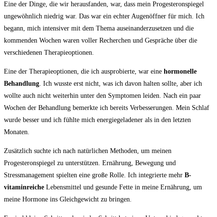
Eine der Dinge, die wir herausfanden, war, dass mein Progesteronspiegel
ungewöhnlich niedrig war. Das ⁤war ein ‌echter Augenöffner für mich. Ich
begann,‍ mich ​intensiver mit dem Thema auseinanderzusetzen und die
kommenden Wochen waren voller Recherchen und Gespräche über die
verschiedenen Therapieoptionen.
Eine der Therapieoptionen, die ich ausprobierte, war eine⁢
hormonelle
Behandlung
. Ich wusste erst nicht, was ich davon halten⁣ sollte, aber ich
wollte auch nicht weiterhin unter den ⁢Symptomen⁢ leiden. Nach ein ​paar
⁣Wochen der ​Behandlung bemerkte ich bereits Verbesserungen. ⁢Mein Schlaf
wurde besser‌ und ich fühlte mich energiegeladener‍ als in den letzten
Monaten.
Zusätzlich ‌suchte ich nach natürlichen Methoden, um meinen‌
Progesteronspiegel zu unterstützen. Ernährung, ⁤Bewegung und⁣
Stressmanagement spielten ⁢eine‍ große Rolle. ⁢Ich integrierte mehr
B-
vitaminreiche
Lebensmittel⁢ und gesunde Fette in meine⁣ Ernährung, um
meine ‍Hormone ins Gleichgewicht zu bringen.