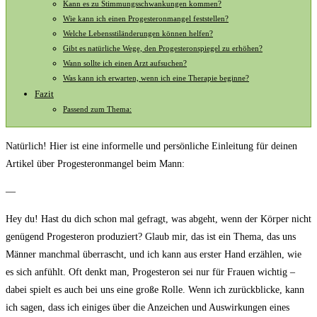
Kann ⁢es zu Stimmungsschwankungen kommen?
Wie kann ich einen ⁢Progesteronmangel‍ feststellen?
Welche Lebensstiländerungen können ​helfen?
Gibt es ‌natürliche Wege, den⁤ Progesteronspiegel zu erhöhen?
Wann sollte ich einen Arzt ‍aufsuchen?
Was kann ich erwarten, ⁤wenn ich eine ⁤Therapie beginne?
Fazit
Passend zum Thema:
Natürlich! Hier ist eine informelle und⁢ persönliche Einleitung für ⁣deinen
Artikel über Progesteronmangel beim Mann:
—
Hey du! Hast du dich schon mal gefragt,‌ was ​abgeht, wenn⁢ der Körper ⁣nicht
genügend Progesteron produziert? Glaub mir, das ist ein Thema, ‍das⁢ uns
Männer manchmal ⁣überrascht, und⁤ ich kann aus ‌erster Hand erzählen, wie
es‍ sich anfühlt. Oft denkt man, Progesteron⁤ sei nur‍ für⁤ Frauen ‌wichtig –
dabei spielt es auch bei ⁢uns eine große Rolle. Wenn ich zurückblicke, kann
ich sagen, dass​ ich einiges⁣ über die Anzeichen und Auswirkungen ⁤eines