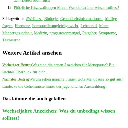
dein Leben beeinflusst
Plötzliche Hitzewallungen Mann: Was du darüber wissen solltest!
Schlagwörter
:
#Wellness
,
Biologie
,
Gesundheitsinformationen
,
häufige
fragen
,
Hormone
,
hormonellesungleichgewicht
,
Lebensstil
,
Mann
,
Männergesundheit
,
Medizin
,
progesteronmangel
,
Ratgeber
,
Symptome
,
Testosteron
Weitere Artikel ansehen
Vorheriger Beitrag
Was sind die ersten Anzeichen für Menopause? Ein
leichter Überblick für dich!
Nächster Beitrag
Warum sehen manche Frauen trotz Menopause so gut aus?
Entdecke die Geheimnisse hinter der jugendlichen Ausstrahlung!
Das könnte dir auch gefallen
Wechseljahre Anzeichen: Was du unbedingt wissen
solltest!