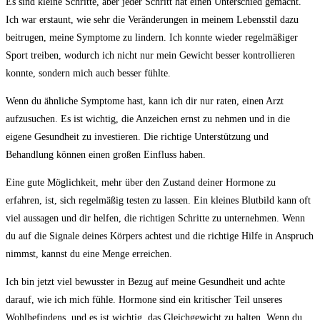
Es sind ⁤kleine⁤ Schritte, aber ⁣jeder Schritt⁤ hat einen Unterschied gemacht.‌
Ich war erstaunt, wie sehr ​die Veränderungen in meinem Lebensstil dazu
beitrugen, meine Symptome zu ‍lindern. Ich ‍konnte wieder regelmäßiger
Sport​ treiben, wodurch ich nicht ⁣nur⁣ mein Gewicht besser kontrollieren
⁢konnte, sondern ​mich auch⁣ besser fühlte.
Wenn du ähnliche⁢ Symptome hast, ‌kann ich ​dir⁣ nur⁤ raten, einen Arzt
⁤aufzusuchen. Es ist ‍wichtig, ⁤die Anzeichen ernst‌ zu nehmen und​ in die
eigene Gesundheit zu investieren.⁣ Die richtige⁣ Unterstützung und
Behandlung können einen großen​ Einfluss haben.
Eine gute Möglichkeit, mehr über den Zustand deiner Hormone zu
erfahren, ist, sich regelmäßig testen zu‌ lassen. Ein kleines ‌Blutbild kann oft
viel aussagen⁤ und dir ​helfen, die richtigen⁣ Schritte zu unternehmen. Wenn
du auf die⁣ Signale ​deines Körpers achtest und die richtige Hilfe in Anspruch
‌nimmst,⁤ kannst‍ du eine Menge​ erreichen.
Ich bin jetzt viel bewusster in Bezug auf meine ⁣Gesundheit und‌ achte
‍darauf, wie ich mich fühle. Hormone sind⁢ ein ‌kritischer Teil unseres
Wohlbefindens, und es ist ‍wichtig, ⁢das Gleichgewicht zu halten. Wenn du