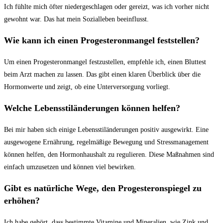
Ich fühlte mich ​öfter niedergeschlagen oder gereizt, was ich vorher nicht
gewohnt war. Das hat ⁢mein Sozialleben beeinflusst.
Wie kann ich einen ⁢Progesteronmangel‍ feststellen?
Um einen Progesteronmangel festzustellen,‌ empfehle ich, einen Bluttest
beim Arzt​ machen zu ​lassen. Das gibt einen klaren⁣ Überblick über⁢ die
Hormonwerte und zeigt, ob eine Unterversorgung vorliegt.
Welche Lebensstiländerungen können ​helfen?
Bei mir haben sich einige Lebensstiländerungen⁣ positiv ausgewirkt. ⁣Eine
ausgewogene Ernährung, regelmäßige⁢ Bewegung und Stressmanagement
können helfen, den Hormonhaushalt zu regulieren. ‌Diese Maßnahmen sind
einfach⁢ umzusetzen und können viel bewirken.
Gibt es ‌natürliche Wege, den⁤ Progesteronspiegel zu
erhöhen?
Ich habe gehört, dass bestimmte ⁣Vitamine und Mineralien, wie Zink und