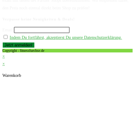
exakt mit denen des Partner Shops übereinstimmen. Wir empfehlen daher,
den Preis noch einmal direkt beim Shop zu prüfen!
Verpasse keine Neuigkeiten & Deals!
Email
Indem Du fortfährst, akzeptierst Du unsere Datenschutzerklärung.
Copyright - fitnessfuechse.de
×
×
Warenkorb