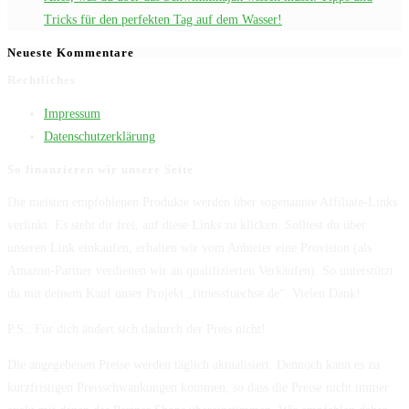
Tricks für den perfekten Tag auf dem Wasser!
Neueste Kommentare
Rechtliches
Impressum
Datenschutzerklärung
So finanzieren wir unsere Seite
Die meisten empfohlenen Produkte werden über sogenannte Affiliate-Links
verlinkt. Es steht dir frei, auf diese Links zu klicken. Solltest du über
unseren Link einkaufen, erhalten wir vom Anbieter eine Provision (als
Amazon-Partner verdienen wir an qualifizierten Verkäufen). So unterstützt
du mit deinem Kauf unser Projekt „fitnessfuechse.de“. Vielen Dank!
P.S.: Für dich ändert sich dadurch der Preis nicht!
Die angegebenen Preise werden täglich aktualisiert. Dennoch kann es zu
kurzfristigen Preisschwankungen kommen, so dass die Preise nicht immer