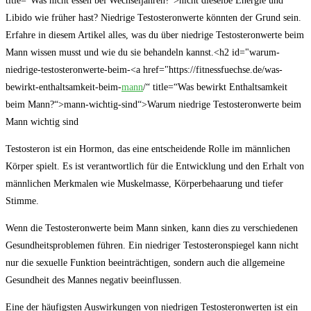
title=“Was nicht essen bei Wechseljahren?“>nicht dieselbe ⁤Energie⁢ und
⁤Libido wie früher hast? ​Niedrige Testosteronwerte könnten ⁣der Grund sein.
Erfahre in diesem Artikel ⁤alles,⁤ was ‌du über​ niedrige Testosteronwerte‌ beim
Mann ⁢wissen musst und wie du‍ sie behandeln kannst.<h2‌ id="warum-
niedrige-testosteronwerte-beim-<a href="https://fitnessfuechse.de/was-
bewirkt-enthaltsamkeit-beim-
mann
/“ title=“Was bewirkt Enthaltsamkeit
beim Mann?“>mann-wichtig-sind“>Warum​ niedrige Testosteronwerte beim
Mann wichtig sind
Testosteron ist ein Hormon, das eine entscheidende Rolle im männlichen
⁤Körper spielt. Es ist verantwortlich für die Entwicklung ⁤und den Erhalt von
männlichen Merkmalen wie Muskelmasse, Körperbehaarung und tiefer
‌Stimme.
Wenn die Testosteronwerte⁢ beim Mann sinken, ​kann dies zu verschiedenen
Gesundheitsproblemen führen. Ein ⁣niedriger Testosteronspiegel⁣ kann nicht
nur die sexuelle Funktion beeinträchtigen, sondern auch die ⁣allgemeine
Gesundheit ⁢des ‌Mannes⁤ negativ beeinflussen.
Eine der häufigsten Auswirkungen von⁤ niedrigen‌ Testosteronwerten ist ein