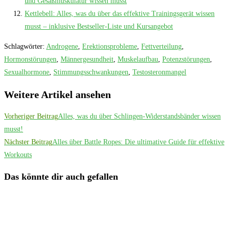
und Gesäßmuskulatur wissen musst
Kettlebell: Alles, was du über das effektive Trainingsgerät wissen
musst – inklusive Bestseller-Liste und Kursangebot
Schlagwörter
:
Androgene
,
Erektionsprobleme
,
Fettverteilung
,
Hormonstörungen
,
Männergesundheit
,
Muskelaufbau
,
Potenzstörungen
,
Sexualhormone
,
Stimmungsschwankungen
,
Testosteronmangel
Weitere Artikel ansehen
Vorheriger Beitrag
Alles, was du über Schlingen-Widerstandsbänder wissen
musst!
Nächster Beitrag
Alles über Battle Ropes: Die ultimative Guide für effektive
Workouts
Das könnte dir auch gefallen