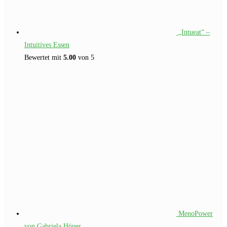
„Intueat“ –
Intuitives Essen
Bewertet mit
5.00
von 5
MenoPower
von Gabriela Höper