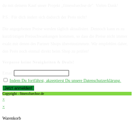
du mit deinem Kauf unser Projekt „fitnessfuechse.de“. Vielen Dank!
P.S.: Für dich ändert sich dadurch der Preis nicht!
Die angegebenen Preise werden täglich aktualisiert. Dennoch kann es zu
kurzfristigen Preisschwankungen kommen, so dass die Preise nicht immer
exakt mit denen des Partner Shops übereinstimmen. Wir empfehlen daher,
den Preis noch einmal direkt beim Shop zu prüfen!
Verpasse keine Neuigkeiten & Deals!
Email
Indem Du fortfährst, akzeptierst Du unsere Datenschutzerklärung.
Copyright - fitnessfuechse.de
×
×
Warenkorb