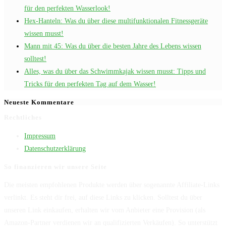
für den perfekten Wasserlook!
Hex-Hanteln: Was du über diese multifunktionalen Fitnessgeräte
wissen musst!
Mann mit 45: Was du über die besten Jahre des Lebens wissen
solltest!
Alles, was du über das Schwimmkajak wissen musst: Tipps und
Tricks für den perfekten Tag auf dem Wasser!
Neueste Kommentare
Rechtliches
Impressum
Datenschutzerklärung
So finanzieren wir unsere Seite
Die meisten empfohlenen Produkte werden über sogenannte Affiliate-Links
verlinkt. Es steht dir frei, auf diese Links zu klicken. Solltest du über
unseren Link einkaufen, erhalten wir vom Anbieter eine Provision (als
Amazon-Partner verdienen wir an qualifizierten Verkäufen). So unterstützt