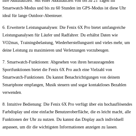
ihre ‍Akkulaufzeit. ⁢Mit ⁢einer Akkulaufzeit von bis zu⁢ 21‌ Tagen ⁤im‌
Smartwatch-Modus und bis zu 60 ⁢Stunden ‍im GPS-Modus ist diese Uhr
ideal für lange Outdoor-Abenteuer.
6. ⁣Erweiterte‍ Leistungsanalysen: Die Fenix 6X ‍Pro bietet⁤ umfangreiche
Leistungsanalysen für Läufer und Radfahrer. Du erhältst Daten ⁢wie⁣
VO2max, Trainingsbelastung, Wiederherstellungszeit ​und vieles mehr, um
deine​ Leistung​ zu maximieren und ‍Verletzungen vorzubeugen.
7. Smartwatch-Funktionen:‌ Abgesehen von ihren⁣ herausragenden
Sportfunktionen bietet die Fenix⁤ 6X Pro auch ​eine Vielzahl von
Smartwatch-Funktionen. Du kannst Benachrichtigungen von deinem⁤
Smartphone empfangen, Musik steuern und sogar kontaktloses Bezahlen
verwenden.
8. Intuitive Bedienung: Die ‍Fenix 6X Pro verfügt​ über ein ​hochauflösendes
Farbdisplay und⁣ eine einfache Benutzeroberfläche, die es leicht macht, ⁢alle
⁣Funktionen der Uhr ⁤zu nutzen. Du kannst das ‍Display auch individuell
anpassen, um ⁣dir die wichtigsten ‌Informationen anzeigen‌ zu lassen.