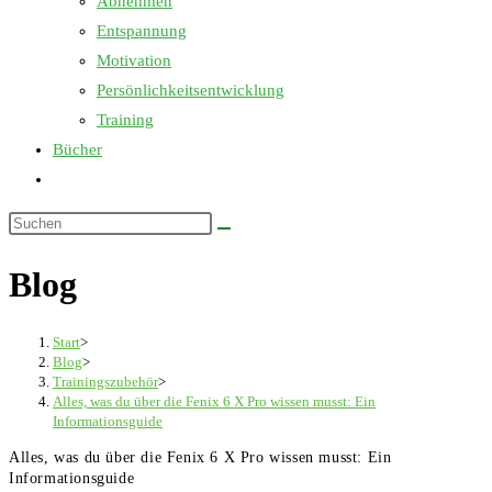
Abnehmen
Entspannung
Motivation
Persönlichkeitsentwicklung
Training
Bücher
Website-
Suche
Diese
umschalten
Website
Blog
durchsuchen
Start
>
Blog
>
Trainingszubehör
>
Alles, was du über die Fenix 6 X Pro wissen musst: Ein
Informationsguide
Alles, was du über die Fenix 6 X Pro wissen musst: Ein
Informationsguide