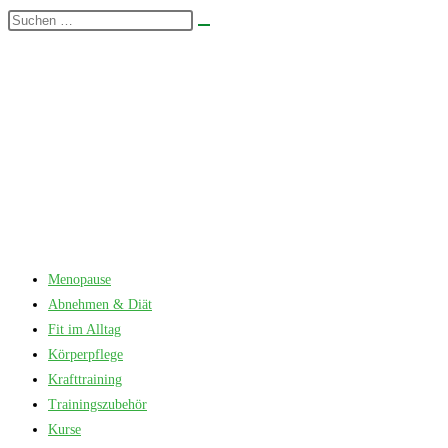
Zum
Diese
Suche
Inhalt
Website
starten
springen
durchsuchen
Menopause
Abnehmen & Diät
Fit im Alltag
Körperpflege
Krafttraining
Trainingszubehör
Kurse