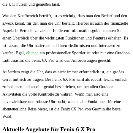
die⁣ Uhr nutzen‍ und genießen lässt.
Was‌ den Kaufbereich betrifft, ist es wichtig, dass man den Bedarf ‍und ​den‍
Zweck kennt, für den man ⁢die⁣ Uhr bestellt. Hierbei ist auch der finanzielle
Aspekt in‍ Betracht zu⁤ ziehen. In ​diesem Informationsguide konnten Sie
einen Überblick über die wichtigsten Funktionen und Features erhalten. ⁣Es
ist ratsam, die‌ Uhr basierend auf Ihren Bedürfnissen‍ und Interessen zu
kaufen. Egal,
ob man
ein professioneller Sportler ‌ist‌ oder nur eine Outdoor-
Enthusiastin, die Fenix 6X Pro wird den Anforderungen gerecht.
Außerdem zeigt die Uhr, dass ​es nicht ​immer erforderlich ist, ein großes
Gerät mit sich zu tragen. Die Fenix 6X Pro wird‍ als ‍robust, leicht,⁤ einfach
zu bedienen und absolut genial beschrieben, ⁣um bei allen ⁣Outdoor-
Aktivitäten ⁣die volle Kontrolle⁢ zu wahren.‍ Wenn man also eine
unverzichtbare und robuste Uhr sucht, welche alle ‌Funktionen⁤ für eine‍
abenteuerliche Reise bietet, ist‌ die Fenix 6X Pro von Garmin die beste
Wahl.
Aktuelle Angebote ‍für ⁣Fenix‍ 6​ X Pro