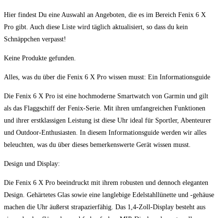
Hier findest Du eine Auswahl an Angeboten, die⁣ es im​ Bereich⁢ Fenix​ 6 X
Pro‍ gibt. Auch diese Liste wird ​täglich aktualisiert, so⁢ dass du ⁢kein
Schnäppchen verpasst!
Keine Produkte gefunden.
Alles, was⁢ du​ über die ‍Fenix 6 ‍X Pro wissen ‍musst:‍ Ein Informationsguide
Die Fenix 6⁣ X Pro ist eine hochmoderne Smartwatch von Garmin und gilt
als das Flaggschiff der Fenix-Serie. Mit ⁢ihren umfangreichen Funktionen
und ihrer​ erstklassigen Leistung ist diese Uhr⁣ ideal für Sportler,‌ Abenteurer
und Outdoor-Enthusiasten. In diesem Informationsguide werden⁣ wir ⁢alles
beleuchten,‌ was du über dieses ⁢bemerkenswerte Gerät wissen musst.
Design und Display:
Die Fenix 6 X Pro beeindruckt mit ⁣ihrem robusten und dennoch eleganten
Design.⁢ Gehärtetes Glas sowie eine langlebige Edelstahllünette und -gehäuse⁣
machen die Uhr äußerst​ strapazierfähig.​ Das⁢ 1,4-Zoll-Display besteht ⁤aus