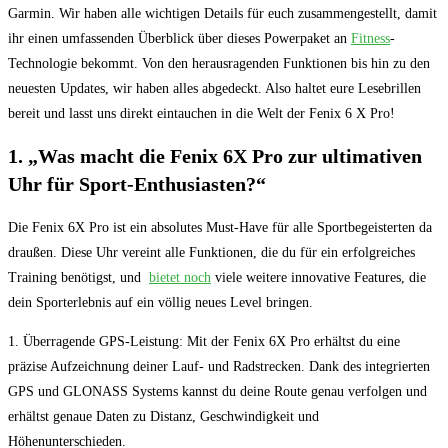
Garmin. Wir⁣ haben alle wichtigen⁣ Details für euch zusammengestellt, damit
ihr‍ einen umfassenden Überblick über dieses‌ Powerpaket‌ an​
Fitness
-
Technologie bekommt. Von den herausragenden Funktionen bis hin zu den
‍neuesten Updates, wir haben alles abgedeckt. Also haltet eure Lesebrillen
bereit und lasst uns‍ direkt eintauchen in die Welt⁣ der Fenix 6 X Pro!
1. „Was macht‍ die ​Fenix 6X ​Pro‍ zur ultimativen
⁤Uhr für ​Sport-Enthusiasten?“
Die Fenix 6X ⁣Pro⁤ ist​ ein⁣ absolutes⁣ Must-Have für alle Sportbegeisterten⁣ da⁤
draußen. ‌Diese Uhr‍ vereint alle Funktionen, die du für ⁤ein erfolgreiches⁤
Training benötigst, und ​
bietet‌ noch
viele ⁤weitere innovative Features, die
dein Sporterlebnis auf ⁢ein‌ völlig neues Level‍ bringen.
1. Überragende⁢ GPS-Leistung: Mit der Fenix 6X Pro erhältst du eine
präzise Aufzeichnung deiner Lauf- und Radstrecken. Dank ​des ​integrierten
GPS und GLONASS Systems kannst du deine Route genau​ verfolgen und
‍erhältst genaue⁤ Daten zu Distanz,​ Geschwindigkeit und
Höhenunterschieden.