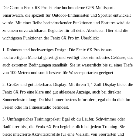
Die Garmin Fenix ‌6X⁢ Pro ⁤ist eine hochmoderne GPS-Multisport-
Smartwatch, die speziell für Outdoor-Enthusiasten und ​Sportler ⁤entwickelt
wurde. Mit einer Reihe​ beeindruckender Funktionen​ und ⁣Features ⁤wird sie
zu einem unverzichtbaren Begleiter für all‌ deine Abenteuer. Hier sind die
wichtigsten Funktionen der Fenix 6X⁢ Pro im‍ Überblick:
1. Robustes und hochwertiges Design: Die ​Fenix 6X Pro ist aus
hochwertigem ‌Material​ gefertigt​ und verfügt über ein ‍robustes Gehäuse,‌ das⁤
auch extremen‌ Bedingungen standhält. ⁣Sie ist wasserdicht‌ bis⁤ zu einer⁣ Tiefe
von 100 ‌Metern und somit bestens für Wassersportarten geeignet.
2. Großes und gut ‌ablesbares Display: Mit ihrem ​1,4-Zoll-Display ‌bietet die
Fenix 6X Pro ⁢eine ⁣klare und gut ablesbare Anzeige, auch bei direkter
⁣Sonneneinstrahlung. Du bist ⁤immer ⁤bestens informiert, egal‌ ob du dich im
Freien oder im Fitnessstudio befindest.
3. Umfangreiches Trainingspaket: Egal ob du Läufer, Schwimmer oder
Radfahrer bist, die Fenix 6X ⁤Pro ‍begleitet dich bei jedem Training.‍ Sie
bietet integrierte Aktivitätsprofile für eine Vielzahl von Sportarten und