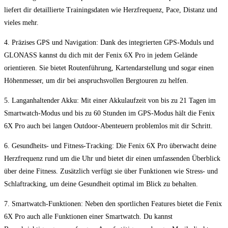
liefert⁢ dir detaillierte Trainingsdaten wie Herzfrequenz, Pace, Distanz und
‌vieles ⁣mehr.
4.​ Präzises GPS und Navigation: ⁢Dank‍ des integrierten‌ GPS-Moduls und
⁢GLONASS kannst‍ du ⁤dich mit‍ der Fenix 6X ⁢Pro in ⁣jedem Gelände
orientieren. ⁢Sie bietet Routenführung,​ Kartendarstellung und sogar einen
Höhenmesser, um dir bei anspruchsvollen Bergtouren zu helfen.
5. Langanhaltender Akku: Mit einer​ Akkulaufzeit von bis zu 21 Tagen im
Smartwatch-Modus ‌und bis zu‌ 60⁣ Stunden ⁤im GPS-Modus hält ​die Fenix‌
6X Pro auch⁣ bei langen Outdoor-Abenteuern problemlos mit dir ⁢Schritt.
6. Gesundheits- und Fitness-Tracking:⁣ Die Fenix 6X ⁢Pro⁢ überwacht deine
Herzfrequenz rund um ‍die Uhr und bietet dir einen umfassenden ⁣Überblick
über deine Fitness. Zusätzlich verfügt⁤ sie über Funktionen wie‌ Stress- und
Schlaftracking, um deine ⁢Gesundheit⁤ optimal im Blick ⁣zu ‌behalten.
7. Smartwatch-Funktionen: Neben den ⁢sportlichen Features bietet die⁣ Fenix
6X Pro auch alle⁢ Funktionen‍ einer Smartwatch. Du kannst