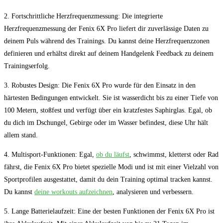
2. Fortschrittliche Herzfrequenzmessung: Die integrierte
Herzfrequenzmessung der Fenix 6X Pro liefert dir zuverlässige Daten zu
deinem Puls während des Trainings. Du kannst deine ⁢Herzfrequenzzonen
definieren und erhältst direkt auf deinem Handgelenk Feedback zu deinem‍
Trainingserfolg.
3. Robustes Design: Die Fenix 6X Pro wurde für ⁢den Einsatz in den
härtesten Bedingungen entwickelt. ⁢Sie ​ist wasserdicht bis zu einer Tiefe von​
100⁤ Metern,⁣ stoßfest und verfügt über ein kratzfestes Saphirglas. ​Egal, ob
du⁤ dich im Dschungel, Gebirge oder im Wasser befindest, diese Uhr hält
allem stand.
4. ‍Multisport-Funktionen:​ Egal,
ob du läufst
,‌ schwimmst, kletterst ‍oder Rad
fährst, die ⁣Fenix 6X Pro bietet spezielle​ Modi und‍ ist mit⁢ einer Vielzahl⁣ von
Sportprofilen ausgestattet, damit‌ du⁤ dein Training optimal tracken kannst.
Du kannst
deine‌ workouts aufzeichnen
, analysieren und verbessern.
5. Lange‍ Batterielaufzeit: Eine der besten ‍Funktionen der⁤ Fenix 6X⁢ Pro ​ist