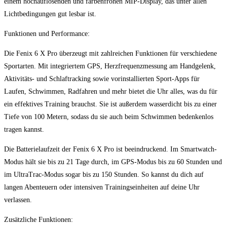
⁣einem⁤ hochauflösenden und farbenfrohen MIP-Display, das unter allen‍
Lichtbedingungen gut lesbar ist.
Funktionen und Performance:
Die Fenix 6 ​X⁣ Pro überzeugt​ mit zahlreichen Funktionen für verschiedene
Sportarten. ⁢Mit integriertem GPS, Herzfrequenzmessung am Handgelenk,
Aktivitäts- und ​Schlaftracking sowie vorinstallierten ​Sport-Apps für
Laufen, Schwimmen, Radfahren ⁤und ⁣mehr bietet ⁢die Uhr alles, was du‌ für
ein effektives Training brauchst. Sie ist außerdem wasserdicht‌ bis‌ zu⁤ einer
Tiefe von 100 Metern, ⁢sodass du sie⁤ auch beim Schwimmen‌ bedenkenlos
tragen kannst.
Die Batterielaufzeit der Fenix⁤ 6 X⁣ Pro ist beeindruckend. Im Smartwatch-
Modus hält‍ sie bis zu 21 Tage durch, im GPS-Modus bis zu 60 Stunden und
im⁤ UltraTrac-Modus sogar bis zu 150 Stunden. So kannst ⁣du dich auf
langen Abenteuern oder intensiven Trainingseinheiten auf deine Uhr
verlassen.
Zusätzliche Funktionen: