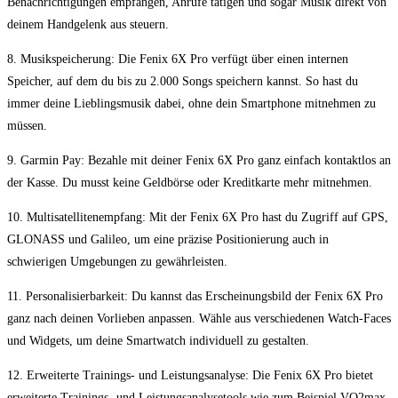
Benachrichtigungen ‌empfangen, Anrufe tätigen und ⁢sogar⁢ Musik direkt ​von
deinem Handgelenk aus steuern.
8. Musikspeicherung: Die​ Fenix 6X Pro​ verfügt über einen internen
Speicher, auf dem du​ bis zu 2.000 ​Songs speichern kannst. So hast du ​
immer deine Lieblingsmusik dabei, ohne dein Smartphone ‍mitnehmen zu
müssen.
9. ⁣Garmin Pay: Bezahle mit deiner Fenix 6X Pro ​ganz ‌einfach kontaktlos an
der Kasse. Du musst keine ‍Geldbörse oder ‍Kreditkarte mehr mitnehmen.
10.⁣ Multisatellitenempfang: Mit ⁣der ​Fenix 6X Pro hast du Zugriff auf GPS,
GLONASS⁤ und Galileo, um eine präzise Positionierung⁤ auch in
schwierigen Umgebungen zu gewährleisten.
11. Personalisierbarkeit:⁣ Du kannst das Erscheinungsbild der ⁢Fenix ⁤6X‌ Pro
ganz⁤ nach deinen Vorlieben⁢ anpassen. Wähle ⁤aus verschiedenen Watch-Faces
und Widgets, um deine Smartwatch ⁢individuell zu gestalten.
12. Erweiterte Trainings- und Leistungsanalyse: Die ‍Fenix 6X Pro ⁣bietet ​
erweiterte ​Trainings- und Leistungsanalysetools‌ wie⁣ zum⁢ Beispiel‌ VO2max,