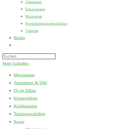
Abnehmen
Entspannung
Motivation
Persönlichkeitsentwicklung
Training
Bücher
Website-
Suche
Press
umschalten
Escape
Menü
Schließen
to
Menopause
close
Abnehmen & Diät
the
Fit im Alltag
search
Körperpflege
panel.
Krafttraining
Trainingszubehör
Kurse