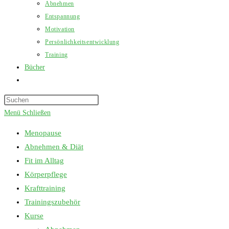
Abnehmen
Entspannung
Motivation
Persönlichkeitsentwicklung
Training
Bücher
Website-
Suche
Press
umschalten
Escape
Menü
Schließen
to
Menopause
close
Abnehmen & Diät
the
Fit im Alltag
search
Körperpflege
panel.
Krafttraining
Trainingszubehör
Kurse