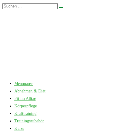
Zum
Diese
Suche
Inhalt
Website
starten
springen
durchsuchen
Menopause
Abnehmen & Diät
Fit im Alltag
Körperpflege
Krafttraining
Trainingszubehör
Kurse