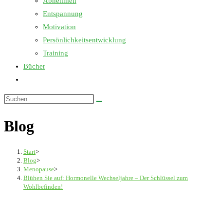
Abnehmen
Entspannung
Motivation
Persönlichkeitsentwicklung
Training
Bücher
Website-
Suche
Diese
umschalten
Website
Blog
durchsuchen
Start
>
Blog
>
Menopause
>
Blühen Sie auf: Hormonelle Wechseljahre – Der Schlüssel zum
Wohlbefinden!