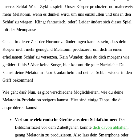
unseres Schlaf-Wach-Zyklus spielt. Unser ​Körper produziert⁤ normalerweise
mehr Melatonin, wenn ​es dunkel wird, um uns ⁣einzulullen⁢ und ⁣uns ⁤in den
Schlaf zu wiegen.‌ Klingt fantastisch, oder? Leider ändert sich​ dieses ⁤Spiel
mit‌ der Menopause.
Genau in dieser Zeit der ‍Hormonveränderungen kann es⁣ sein, ⁣dass dein
Körper⁤ nicht ⁢mehr genügend Melatonin⁢ produziert, ⁤um dich in ⁣einen
erholsamen Schlaf ⁤zu versetzen. Kein Wunder, dass du dich morgens wie
gerädert‌ fühlst! Aber keine Sorge, ⁢hier ⁣kommt ⁣die ​gute Nachricht: Du
kannst deine Melatonin-Fabrik⁤ ankurbeln und deinen Schlaf wieder in den
Griff⁣ bekommen!
Wie geht das? Nun, es gibt⁢ verschiedene Möglichkeiten, wie du deine
Melatonin-Produktion steigern kannst. Hier sind einige Tipps, ⁢die du
ausprobieren kannst:
Verbanne elektronische Geräte aus ⁤dem Schlafzimmer:
⁤Der
Bildschirmzeit⁣ vor dem Zubettgehen könnte
dich davon ⁤abhalten
,
genug Melatonin zu produzieren. Also lass dein⁣ Smartphone oder