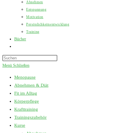
Abnehmen
Entspannung
Motivation
Persönlichkeitsentwicklung
Training
Bücher
Website-
Suche
Press
umschalten
Escape
Menü
Schließen
to
Menopause
close
Abnehmen & Diät
the
Fit im Alltag
search
Körperpflege
panel.
Krafttraining
Trainingszubehör
Kurse