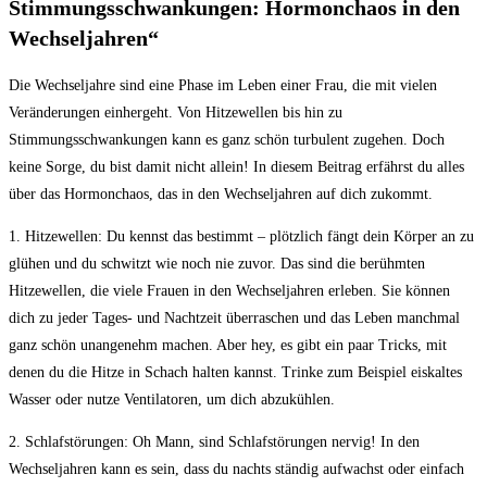
Stimmungsschwankungen: Hormonchaos⁤ in den
Wechseljahren“
Die Wechseljahre ⁤sind eine Phase im‍ Leben einer Frau, die mit vielen
Veränderungen einhergeht. Von Hitzewellen bis hin zu
Stimmungsschwankungen kann es ganz schön ⁤turbulent zugehen.‌ Doch
keine ‍Sorge, du bist damit nicht allein! In diesem Beitrag erfährst ​du alles
über⁤ das Hormonchaos, das in den Wechseljahren auf dich zukommt.
1. Hitzewellen: Du kennst das bestimmt – ⁤plötzlich fängt dein Körper an zu⁤
glühen und du schwitzt wie⁤ noch nie zuvor.⁣ Das ‌sind die berühmten
Hitzewellen, die viele Frauen in ‍den Wechseljahren ‌erleben. ⁤Sie können
dich ​zu jeder Tages-⁣ und Nachtzeit überraschen und das Leben manchmal
ganz‍ schön unangenehm ⁢machen. Aber hey, es gibt ein paar Tricks, mit
denen du⁢ die Hitze​ in​ Schach halten kannst. Trinke​ zum Beispiel eiskaltes
Wasser oder nutze ⁤Ventilatoren, um dich abzukühlen.
2. Schlafstörungen: Oh Mann, sind Schlafstörungen nervig! In den​
Wechseljahren kann es‌ sein, ‌dass du ⁢nachts ⁤ständig aufwachst oder einfach