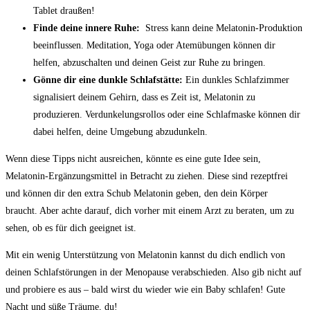
‌Tablet draußen!
Finde deine innere Ruhe:
​ Stress ​kann deine Melatonin-Produktion
beeinflussen. Meditation, Yoga ​oder Atemübungen können dir
helfen,‌ abzuschalten und deinen Geist zur Ruhe zu bringen.
Gönne dir eine dunkle ⁤Schlafstätte:
⁢Ein dunkles Schlafzimmer
signalisiert ⁢deinem Gehirn, dass ​es Zeit ist, Melatonin zu
produzieren.‌ Verdunkelungsrollos⁤ oder eine ⁤Schlafmaske‍ können ⁢dir ​
dabei helfen, deine Umgebung abzudunkeln.
Wenn diese Tipps ⁢nicht ausreichen, könnte es eine ⁣gute Idee sein,
Melatonin-Ergänzungsmittel in Betracht zu ziehen. Diese sind rezeptfrei
‍und können dir den extra Schub Melatonin geben, den dein ​Körper
braucht. Aber achte darauf, dich vorher ⁤mit einem ‌Arzt zu‌ beraten,‍ um zu
sehen, ob es für⁣ dich geeignet ist.
Mit ein wenig ⁢Unterstützung von Melatonin ⁤kannst ⁣du dich endlich von
deinen Schlafstörungen in der Menopause verabschieden. Also gib nicht auf
und probiere es aus – bald wirst du wieder ⁢wie ein Baby schlafen! ‍Gute
Nacht und süße Träume, du!