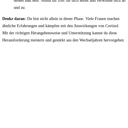
heißes Bad sein. Nimm ⁢dir Zeit für dich selbst ⁤und verwöhne⁣ dich ab⁤
und zu.
Denke daran:
Du⁤ bist nicht allein ⁢in dieser⁣ Phase. Viele Frauen machen
ähnliche Erfahrungen und kämpfen ⁤mit den Auswirkungen⁣ von⁢ Cortisol.
Mit der richtigen Herangehensweise und Unterstützung⁢ kannst ⁢du⁣ diese
Herausforderung meistern und gestärkt aus ⁣den Wechseljahren hervorgehen.