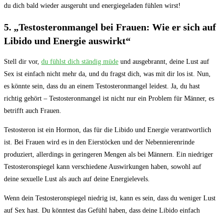
du dich bald‍ wieder ‌ausgeruht und energiegeladen fühlen wirst!
5. „Testosteronmangel bei ‌Frauen:⁤ Wie ‍er ⁣sich ‌auf​
Libido und Energie auswirkt“
Stell​ dir vor,
du fühlst dich ständig​ müde
und ausgebrannt, deine Lust auf
Sex ist einfach nicht mehr da, und du fragst dich, ⁣was mit dir los ist. Nun,
es könnte sein, ‍dass ​du⁢ an einem Testosteronmangel leidest. ⁢Ja, du hast
richtig⁢ gehört – ⁢Testosteronmangel ist nicht ​nur ein Problem für ⁤Männer, es‌
betrifft auch Frauen.
Testosteron ist⁤ ein Hormon, das für die Libido und ⁤Energie ​verantwortlich
ist. Bei Frauen wird ⁣es in den Eierstöcken und der ​Nebennierenrinde⁤
produziert,​ allerdings in geringeren Mengen als bei Männern. Ein niedriger
Testosteronspiegel kann verschiedene Auswirkungen haben, sowohl auf
deine sexuelle Lust als⁢ auch ‍auf deine Energielevels.
Wenn dein Testosteronspiegel niedrig⁤ ist, kann es​ sein, dass du weniger Lust
auf Sex‍ hast. Du könntest das Gefühl haben, ⁣dass deine Libido⁢ einfach