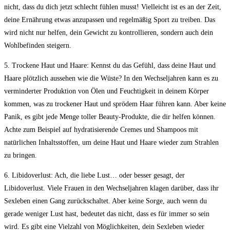
nicht,⁢ dass du dich jetzt schlecht fühlen musst! Vielleicht ist es an der Zeit,
deine Ernährung etwas anzupassen⁤ und regelmäßig Sport zu treiben. Das
wird nicht nur ⁢helfen, dein Gewicht ⁤zu kontrollieren, sondern auch dein
Wohlbefinden steigern.
5. Trockene Haut und Haare:‍ Kennst du‌ das Gefühl,‍ dass deine Haut und
Haare plötzlich ⁤aussehen ​wie die Wüste?​ In den Wechseljahren kann es zu‌
verminderter Produktion von Ölen und‌ Feuchtigkeit ⁣in deinem Körper⁤
kommen, ‌was zu trockener ‍Haut und sprödem Haar ⁤führen kann. Aber keine
Panik,⁤ es gibt jede Menge toller​ Beauty-Produkte, die dir helfen ⁤können.
⁣Achte zum Beispiel auf hydratisierende Cremes und ⁣Shampoos mit
⁣natürlichen Inhaltsstoffen,‌ um deine Haut ‍und⁢ Haare wieder zum Strahlen
zu bringen.
6. Libidoverlust: Ach, die liebe Lust… oder besser gesagt, ⁢der
Libidoverlust. Viele Frauen in ‍den Wechseljahren klagen darüber, dass⁤ ihr‍
Sexleben einen Gang‌ zurückschaltet. Aber⁤ keine Sorge, auch wenn ‌du
gerade weniger Lust hast, bedeutet ​das nicht, ​dass es für immer so sein
wird.⁣ Es⁢ gibt eine Vielzahl von Möglichkeiten,‍ dein⁢ Sexleben wieder