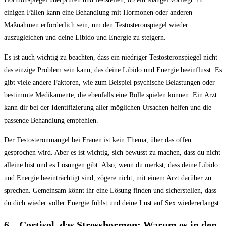
einigen Fällen kann ⁤eine Behandlung mit Hormonen ‍oder anderen ​
Maßnahmen erforderlich sein, um den Testosteronspiegel wieder
auszugleichen und deine Libido und Energie zu‌ steigern.
Es ist auch ​wichtig zu⁤ beachten, dass ein ⁣niedriger Testosteronspiegel nicht
das ⁤einzige Problem ‍sein kann, das deine Libido und ⁣Energie beeinflusst. Es
gibt ⁢viele andere Faktoren, wie zum ⁢Beispiel ‌psychische Belastungen oder⁣
bestimmte‌ Medikamente, die ebenfalls eine Rolle spielen können. Ein Arzt
kann dir bei der⁣ Identifizierung aller möglichen Ursachen helfen und die​
passende Behandlung empfehlen.
Der Testosteronmangel bei Frauen ist kein ​Thema, über ⁢das offen
gesprochen wird. Aber es ist wichtig, sich⁢ bewusst zu ​machen, dass du nicht
alleine⁢ bist und es Lösungen gibt. Also, wenn du merkst, dass deine Libido
und​ Energie beeinträchtigt ‌sind, zögere nicht, ⁤mit einem Arzt darüber zu
sprechen.‍ Gemeinsam⁤ könnt ihr ⁤eine Lösung finden und sicherstellen,⁤ dass
du dich wieder voller Energie fühlst und deine Lust auf Sex⁤ wiedererlangst.
6. „Cortisol,⁣ das ⁣Stresshormon: Warum es in den‌