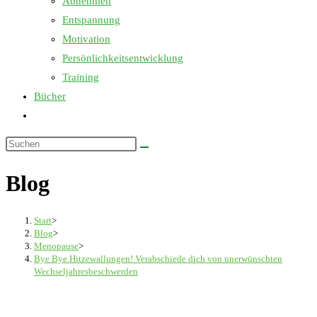
Abnehmen
Entspannung
Motivation
Persönlichkeitsentwicklung
Training
Bücher
Website-
Suche
Diese
umschalten
Website
Blog
durchsuchen
Start
>
Blog
>
Menopause
>
Bye Bye Hitzewallungen! Verabschiede dich von unerwünschten
Wechseljahresbeschwerden