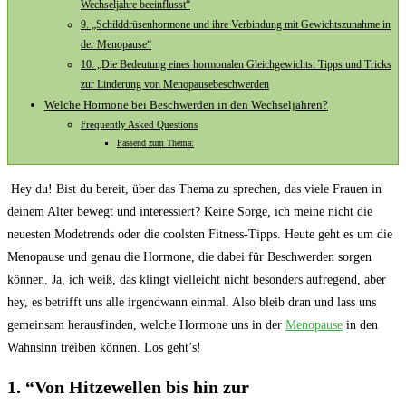
Wechseljahre beeinflusst“
9. „Schilddrüsenhormone und ihre Verbindung mit Gewichtszunahme in
⁣der Menopause“
10. „Die Bedeutung eines hormonalen Gleichgewichts: Tipps und Tricks
zur Linderung ⁣von Menopausebeschwerden
Welche Hormone bei Beschwerden in den Wechseljahren?
Frequently Asked Questions
Passend zum Thema:
⁢ Hey du! ‍Bist du bereit, über das Thema zu sprechen,‌ das viele Frauen in
deinem Alter bewegt ⁤und interessiert? Keine Sorge,⁢ ich meine nicht die
neuesten Modetrends oder ‌die ⁤coolsten Fitness-Tipps. Heute geht​ es um ​die⁤
Menopause‌ und genau‌ die Hormone, die dabei für ​Beschwerden sorgen
können. Ja, ich weiß, ‌das klingt‍ vielleicht nicht besonders⁢ aufregend, aber
‍hey, es betrifft uns alle irgendwann einmal.​ Also bleib dran und lass uns
gemeinsam herausfinden, welche Hormone uns in der⁣
Menopause
​in ​den ​
Wahnsinn treiben können. Los geht’s!
1. ‍“Von ⁣Hitzewellen bis hin zur‍