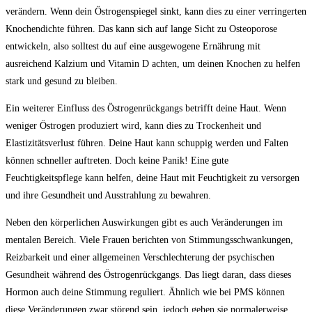
verändern. Wenn dein Östrogenspiegel ⁢sinkt, kann⁣ dies zu ⁤einer verringerten
Knochendichte‍ führen. Das kann sich auf ‌lange Sicht zu Osteoporose
entwickeln,​ also solltest du auf ​eine ausgewogene Ernährung mit
ausreichend Kalzium ​und Vitamin ‍D achten, um deinen Knochen zu helfen
stark​ und gesund zu bleiben.
Ein‍ weiterer Einfluss des Östrogenrückgangs betrifft deine Haut. Wenn
weniger Östrogen ⁤produziert wird, kann dies zu⁣ Trockenheit⁣ und
Elastizitätsverlust führen. Deine‌ Haut kann schuppig werden und‍ Falten
können schneller auftreten. Doch keine Panik! Eine gute
Feuchtigkeitspflege kann helfen, deine Haut‌ mit Feuchtigkeit zu versorgen
und ⁢ihre Gesundheit und Ausstrahlung ⁢zu⁤ bewahren.
Neben den körperlichen ⁢Auswirkungen gibt es auch Veränderungen im
mentalen Bereich. Viele Frauen​ berichten von Stimmungsschwankungen,
Reizbarkeit und einer allgemeinen​ Verschlechterung der psychischen‍
Gesundheit während des​ Östrogenrückgangs. Das ​liegt daran, ‍dass dieses
Hormon auch deine Stimmung reguliert. Ähnlich wie⁢ bei PMS ⁣können
diese Veränderungen zwar störend sein, jedoch gehen sie ‍normalerweise