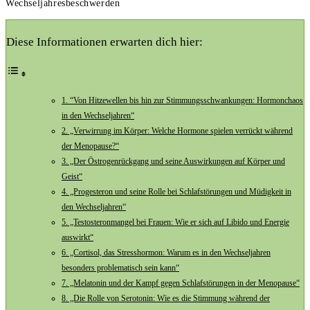
Wechseljahresbeschwerden
Diese Informationen erwarten dich hier:
1. ‍“Von ⁣Hitzewellen bis hin zur‍ Stimmungsschwankungen: Hormonchaos⁤
in den Wechseljahren“
2. „Verwirrung ⁢im Körper: Welche Hormone spielen⁣ verrückt während
der Menopause?“
3. „Der Östrogenrückgang und seine Auswirkungen auf ⁣Körper und
Geist“
4. „Progesteron​ und seine Rolle bei Schlafstörungen ⁤und Müdigkeit ⁤in
den Wechseljahren“
5. „Testosteronmangel bei ‌Frauen:⁤ Wie ‍er ⁣sich ‌auf​ Libido und Energie
auswirkt“
6. „Cortisol,⁣ das ⁣Stresshormon: Warum es in den‌ Wechseljahren
besonders ‌problematisch sein kann“
7. „Melatonin und der‍ Kampf gegen Schlafstörungen in der Menopause“
8. „Die Rolle von ‍Serotonin: Wie es die‌ Stimmung während der‍