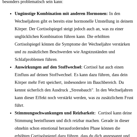
besonders problematisch‌ sein kann:
Ungünstige Kombination ‌mit anderen Hormonen:
In den
Wechseljahren gibt es⁣ bereits eine hormonelle Umstellung⁢ in deinem
Körper.⁢ Der Cortisolspiegel steigt ⁤jedoch⁤ auch an, was zu einer
unglücklichen Kombination führen kann. Die erhöhten
Cortisolspiegel können die Symptome der Wechseljahre verstärken
und zu zusätzlichen Beschwerden wie Angstzuständen und
Schlafproblemen ⁤führen.
Auswirkungen auf⁣ den Stoffwechsel:
Cortisol hat⁢ auch einen
Einfluss auf deinen Stoffwechsel. Es kann dazu führen, ‍dass ⁣dein
Körper ⁣mehr Fett speichert, insbesondere im ⁢Bauchbereich. Du
kennst sicherlich den Ausdruck „Stressbauch“. In den Wechseljahren
kann dieser Effekt noch verstärkt werden, ‌was zu zusätzlichem Frust
führt.
Stimmungsschwankungen und‌ Reizbarkeit:
‍ Cortisol kann ‌deine
Stimmung beeinflussen⁢ und dich reizbar⁣ machen. Gerade in dieser
ohnehin schon emotional herausfordernden Phase können die⁣
erhöhten Cortisolspiegel dazu führen, dass du dich angespannt und