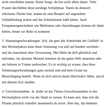
nicht einschlafen kannst. Keine Sorge, du bist nicht allein damit. Viele
Frauen durchleben⁣ diese unruhige Schlafphase.⁤ Damit du dennoch
erholsame Nächte hast, kannst ⁣du zum Beispiel auf angenehme
Schlafkleidung achten und das ⁣Schlafzimmer ⁢kühl halten.⁣ Auch
Entspannungstechniken wie⁤ Meditation oder Atemübungen ⁤können dir ‌dabei
helfen, besser zur Ruhe zu kommen.
3. Stimmungsschwankungen: ​Ach, die gute⁢ alte Achterbahn​ der Gefühle! In
den Wechseljahren kann deine ‌Stimmung von null‌ auf hundert ⁣wechseln –
⁣und das manchmal ohne ‍Vorwarnung. Mal fühlst du dich ⁣glücklich und⁣
zufrieden, im nächsten Moment könntest du die ganze Welt umarmen oder
am liebsten in Tränen ausbrechen. Es⁢ ist wichtig zu ​wissen, dass diese
Stimmungsschwankungen ganz normal sind und‍ kein Grund zur
⁣Beunruhigung besteht. Wenn du ‌dich jedoch damit überfordert fühlst,​ sprich
⁣mit deinem Arzt darüber.
4. Gewichtszunahme: Ja, leider ist ⁣das Thema⁢ Gewichtszunahme‍ in den
Wechseljahren nicht von der Hand zu weisen. Es ⁣kann sein, dass sich die
Pfunde plötzlich⁤ schneller ansammeln als zuvor. Aber hey, das bedeutet