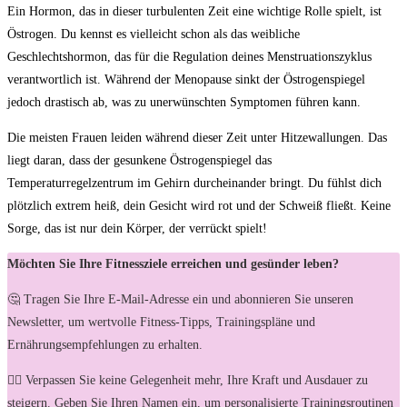
Ein Hormon, das in ​dieser turbulenten Zeit eine ⁤wichtige⁢ Rolle spielt, ist
Östrogen. Du ‍kennst es vielleicht schon als ‌das weibliche
Geschlechtshormon, das für⁣ die ⁤Regulation ‍deines Menstruationszyklus
verantwortlich ist. Während der⁤ Menopause sinkt der Östrogenspiegel
jedoch⁤ drastisch ab, was zu unerwünschten Symptomen​ führen⁢ kann.
Die meisten‍ Frauen leiden während⁢ dieser⁢ Zeit unter Hitzewallungen. Das
‍liegt daran,⁢ dass der gesunkene Östrogenspiegel das
Temperaturregelzentrum im Gehirn durcheinander bringt.​ Du fühlst dich
⁢plötzlich extrem heiß, dein Gesicht wird rot‌ und⁢ der ⁣Schweiß fließt. Keine
Sorge, das⁤ ist​ nur dein Körper, der verrückt spielt!
Möchten Sie Ihre Fitnessziele erreichen und gesünder leben?
🤔 Tragen Sie Ihre E-Mail-Adresse ein und abonnieren Sie unseren
Newsletter, um wertvolle Fitness-Tipps, Trainingspläne und
Ernährungsempfehlungen zu erhalten.
🏋️‍♀️ Verpassen Sie keine Gelegenheit mehr, Ihre Kraft und Ausdauer zu
steigern. Geben Sie Ihren Namen ein, um personalisierte Trainingsroutinen