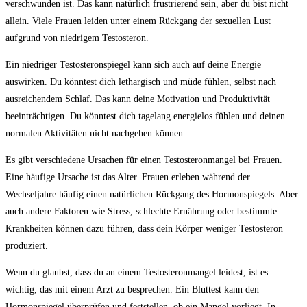
verschwunden ist. Das ‍kann​ natürlich frustrierend sein, aber du bist nicht
allein. Viele Frauen leiden unter einem Rückgang der sexuellen Lust ​
aufgrund ​von niedrigem Testosteron.
Ein niedriger Testosteronspiegel kann sich auch auf deine Energie
auswirken. Du könntest dich lethargisch und müde fühlen, selbst⁣ nach
ausreichendem Schlaf. Das kann⁤ deine ⁣Motivation und Produktivität
beeinträchtigen. Du könntest dich tagelang​ energielos fühlen und deinen
normalen Aktivitäten nicht nachgehen können.
Es⁢ gibt verschiedene Ursachen⁤ für einen Testosteronmangel bei Frauen.
Eine häufige Ursache ist das Alter. Frauen erleben während der
Wechseljahre häufig ​einen natürlichen Rückgang‍ des Hormonspiegels. ⁤Aber
auch andere Faktoren wie Stress, schlechte ​Ernährung ⁣oder bestimmte
Krankheiten können ⁤dazu‍ führen,⁣ dass dein Körper weniger Testosteron
produziert.
Wenn du glaubst, dass‌ du an ⁢einem Testosteronmangel leidest, ⁤ist es
⁢wichtig, ⁤das mit einem Arzt‍ zu besprechen. Ein Bluttest kann den
Hormonspiegel⁢ überprüfen und feststellen, ob ein Mangel vorliegt. In​