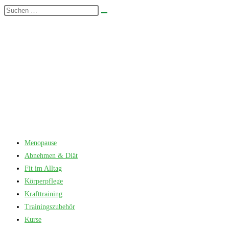
Zum
Diese
Suche
Inhalt
Website
starten
springen
durchsuchen
Menopause
Abnehmen & Diät
Fit im Alltag
Körperpflege
Krafttraining
Trainingszubehör
Kurse