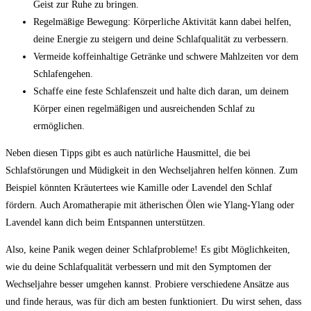
Geist zur Ruhe zu bringen.
Regelmäßige Bewegung:⁣ Körperliche Aktivität kann dabei helfen,
deine Energie zu steigern und ‌deine Schlafqualität​ zu verbessern.
Vermeide koffeinhaltige Getränke und schwere Mahlzeiten ‌vor dem
Schlafengehen.
Schaffe​ eine feste⁤ Schlafenszeit und halte dich daran, um deinem
Körper einen regelmäßigen⁣ und ⁤ausreichenden‌ Schlaf zu
ermöglichen.
Neben diesen Tipps gibt⁣ es auch⁢ natürliche⁣ Hausmittel, die bei
Schlafstörungen und Müdigkeit in ​den Wechseljahren helfen ​können. Zum
Beispiel⁢ könnten Kräutertees wie Kamille oder Lavendel den Schlaf
fördern. Auch​ Aromatherapie mit ätherischen ⁤Ölen ⁤wie Ylang-Ylang​ oder
Lavendel kann dich beim⁢ Entspannen unterstützen.
Also, keine Panik wegen deiner Schlafprobleme! Es gibt Möglichkeiten,​
wie du deine Schlafqualität verbessern und mit ⁣den⁢ Symptomen der
Wechseljahre‍ besser umgehen kannst. Probiere verschiedene Ansätze ‍aus
und finde⁤ heraus, was für‌ dich ‌am besten funktioniert. Du‍ wirst sehen, dass