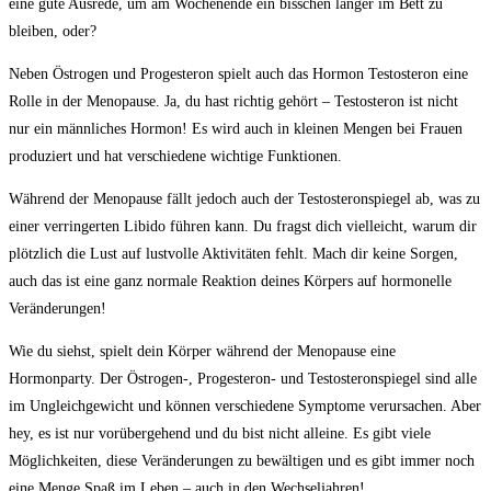
eine gute Ausrede, um am Wochenende ein‍ bisschen ⁣länger im Bett zu
bleiben, oder?
Neben Östrogen und Progesteron spielt auch‌ das Hormon Testosteron eine
Rolle in der Menopause. Ja,​ du hast richtig gehört – ​Testosteron ist nicht‌
nur ein männliches ​Hormon! Es⁤ wird auch ⁤in kleinen Mengen bei Frauen
produziert und hat verschiedene wichtige Funktionen.
Während‍ der‌ Menopause fällt jedoch auch der Testosteronspiegel‍ ab, was zu
einer verringerten Libido ​führen kann. Du fragst‍ dich vielleicht, ‌warum dir
plötzlich die Lust auf lustvolle⁢ Aktivitäten ​fehlt. ⁤Mach dir‌ keine Sorgen,
auch ⁣das ist eine ganz‍ normale Reaktion⁤ deines Körpers auf hormonelle
Veränderungen!
Wie du siehst, spielt dein Körper während der Menopause​ eine
Hormonparty. ‌Der ‌Östrogen-, ⁤Progesteron- und Testosteronspiegel sind⁢ alle
im Ungleichgewicht und können verschiedene ‌Symptome verursachen. Aber
⁣hey, es ist nur ⁣vorübergehend ‍und ⁢du bist nicht alleine. Es gibt viele
Möglichkeiten, diese ⁣Veränderungen zu bewältigen und es gibt immer noch ​
eine ⁤Menge Spaß im Leben – auch ⁤in den ⁣Wechseljahren!