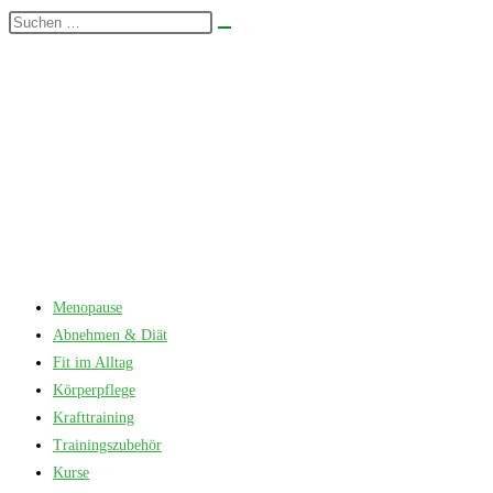
Zum
Diese
Suche
Inhalt
Website
starten
springen
durchsuchen
Menopause
Abnehmen & Diät
Fit im Alltag
Körperpflege
Krafttraining
Trainingszubehör
Kurse