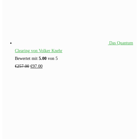
Das Quantum
Clearing von Volker Knehr
Bewertet mit
5.00
von 5
Ursprünglicher
Aktueller
€
257.00
€
97.00
Preis
Preis
war:
ist:
€257.00
€97.00.