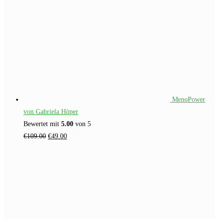
MenoPower
von Gabriela Höper
Bewertet mit
5.00
von 5
Ursprünglicher
Aktueller
€
109.00
€
49.00
Preis
Preis
war:
ist:
€109.00
€49.00.