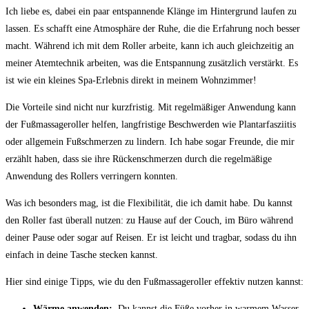
Ich liebe es, dabei ein paar ​entspannende​ Klänge​ im Hintergrund laufen‍ zu​
lassen. Es schafft eine Atmosphäre der Ruhe, ⁣die die Erfahrung noch‍ besser
macht. Während ich mit dem Roller arbeite, kann ich ⁢auch gleichzeitig ‍an
⁣meiner ​Atemtechnik arbeiten, was die Entspannung zusätzlich ​verstärkt.‌ Es
ist wie‍ ein kleines ⁢Spa-Erlebnis ​direkt in meinem Wohnzimmer!
Die Vorteile ⁤sind nicht nur kurzfristig.⁢ Mit regelmäßiger ‌Anwendung kann
der Fußmassageroller helfen, langfristige Beschwerden wie Plantarfasziitis ​
oder allgemein Fußschmerzen zu ⁢lindern. Ich ‍habe sogar Freunde, die mir
erzählt haben, dass sie⁣ ihre Rückenschmerzen durch ‌die regelmäßige‌
Anwendung des Rollers ​verringern konnten.
Was ich⁢ besonders ⁤mag, ist die Flexibilität, die ich ⁤damit habe. ​Du kannst
den Roller ​fast überall nutzen:‌ zu Hause ⁣auf‌ der ⁤Couch, im Büro⁤ während
deiner Pause oder sogar auf Reisen.‍ Er‌ ist⁣ leicht⁢ und ​tragbar, ⁢sodass du‌ ihn
einfach in deine‍ Tasche stecken kannst.
Hier sind einige Tipps, wie du⁤ den ‍Fußmassageroller effektiv nutzen kannst:
Wärme anwenden:
⁣ Du kannst die Füße vorher in ‍warmem ‌Wasser