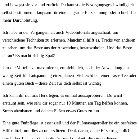
⁢und bewegst sie⁤ vor und zurück. Du‌ kannst die Bewegungsgeschwindigkeit
selbst bestimmen –⁤ langsam ⁤für eine langsame Entspannung oder​ schnell‍ für
mehr Durchblutung.
Ich habe in⁤ der Vergangenheit auch Videotutorials angeschaut, um
verschiedene Techniken‍ zu erlernen. Manchmal hilft es, Tricks von​ anderen⁤
zu sehen, um das‌ Beste aus der Anwendung herauszuholen. Und ⁢das Beste
daran? Es ⁢macht richtig Spaß!
Um die Vorteile zu maximieren,​ empfehle ‍ich,⁢ nach der Anwendung ein
wenig ⁢Zeit für Entspannung einzuplanen. Vielleicht bei einer‌ Tasse ⁢Tee ​oder
einem guten Buch – diese Zeit für dich‍ selbst⁢ ist wichtig.
Ich kann ⁣dir ​nur ⁢ans Herz legen, es​ einmal auszuprobieren. Du wirst
erstaunt‍ sein, ​wie ‍sehr ⁤dir sogar ⁢nur 10 Minuten⁤ am Tag helfen ⁤können,
Stress abzubauen⁢ und​ deinen Füßen etwas Gutes zu tun.
Eine gute Fußpflege ist essenziell und ‍der ⁢Fußmassageroller ist ​ein perfektes
Hilfsmittel, um‌ dies ⁣zu unterstützen. Denk daran, ‍deine Füße ⁢tragen dich
durch den Tag – gib ihnen​ die ​Aufmerksamkeit, die sie verdienen!