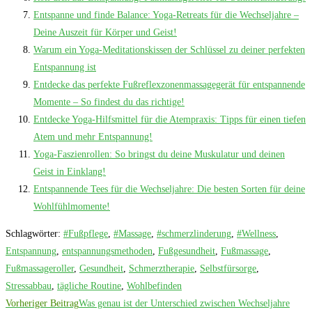
Entspanne und finde Balance: Yoga-Retreats für die Wechseljahre –
Deine Auszeit für Körper und Geist!
Warum ein Yoga-Meditationskissen der Schlüssel zu deiner perfekten
Entspannung ist
Entdecke das perfekte Fußreflexzonenmassagegerät für entspannende
Momente – So findest du das richtige!
Entdecke Yoga-Hilfsmittel für die Atempraxis: Tipps für einen tiefen
Atem und mehr Entspannung!
Yoga-Faszienrollen: So bringst du deine Muskulatur und deinen
Geist in Einklang!
Entspannende Tees für die Wechseljahre: Die besten Sorten für deine
Wohlfühlmomente!
Schlagwörter
:
#Fußpflege
,
#Massage
,
#schmerzlinderung
,
#Wellness
,
Entspannung
,
entspannungsmethoden
,
Fußgesundheit
,
Fußmassage
,
Fußmassageroller
,
Gesundheit
,
Schmerztherapie
,
Selbstfürsorge
,
Stressabbau
,
tägliche Routine
,
Wohlbefinden
Weitere
Vorheriger Beitrag
Was genau ist der Unterschied zwischen Wechseljahre