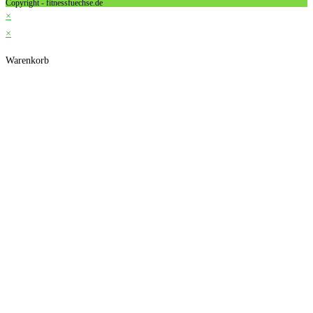
Copyright - fitnessfuechse.de
×
×
Warenkorb