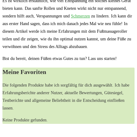
Es ist wirklich erstaunlich, wie ⁢viel Entspannung ein solches kleines Gerät
bieten kann. Das⁢ sanfte Rollen und Kneten ​wirkt nicht ‌nur ⁤entspannend,
sondern⁢ hilft auch, Verspannungen und​
Schmerzen
zu⁣ lindern.​ Ich ⁣kann dir
aus erster Hand sagen, dass ich mich ⁢danach jedes Mal ‌wie neu fühle!​ In‌
diesem Artikel werde ich meine Erfahrungen ⁣mit dem Fußmassageroller
⁣teilen und ⁢dir zeigen, wie du ihn optimal ‍nutzen kannst, um‌ deine ⁢Füße zu ​
verwöhnen und den Stress des Alltags abzubauen.⁤
Bist du bereit, ⁣deinen Füßen etwas Gutes‍ zu tun? Lass uns starten!
Meine Favoriten
Die folgenden Produkte ⁣habe ich⁣ sorgfältig ​für dich ausgewählt. Ich‌ habe
Erfahrungsberichte ‌anderer ⁢Nutzer, aktuelle ‍Bewertungen, ⁣Gütesiegel,
Testberichte und ​allgemeine ​Beliebtheit in die ⁤Entscheidung⁣ einfließen
lassen.
Keine Produkte gefunden.