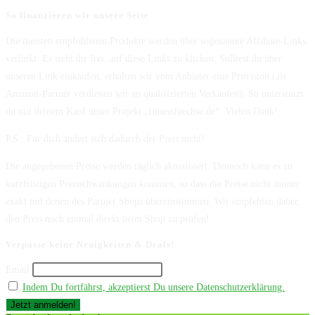
So finanzieren wir unsere Seite
Die meisten empfohlenen Produkte werden über sogenannte Affiliate-Links
verlinkt. Es steht dir frei, auf diese Links zu klicken. Solltest du über
unseren Link einkaufen, erhalten wir vom Anbieter eine Provision (als
Amazon-Partner verdienen wir an qualifizierten Verkäufen). So unterstützt
du mit deinem Kauf unser Projekt „fitnessfuechse.de“. Vielen Dank!
P.S.: Für dich ändert sich dadurch der Preis nicht!
Die angegebenen Preise werden täglich aktualisiert. Dennoch kann es zu
kurzfristigen Preisschwankungen kommen, so dass die Preise nicht immer
exakt mit denen des Partner Shops übereinstimmen. Wir empfehlen daher,
den Preis noch einmal direkt beim Shop zu prüfen!
Verpasse keine Neuigkeiten & Deals!
Email
Indem Du fortfährst, akzeptierst Du unsere Datenschutzerklärung.