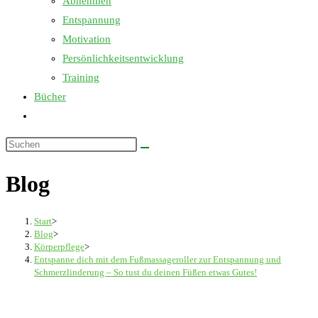
Abnehmen
Entspannung
Motivation
Persönlichkeitsentwicklung
Training
Bücher
Website-
Suche
Diese
umschalten
Website
Blog
durchsuchen
Start
>
Blog
>
Körperpflege
>
Entspanne dich mit dem Fußmassageroller zur Entspannung und
Schmerzlinderung – So tust du deinen Füßen etwas Gutes!