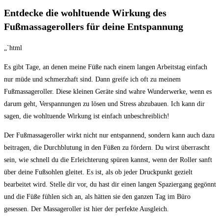
Entdecke die ⁣wohltuende Wirkung ⁣des
Fußmassagerollers⁣ für⁢ deine Entspannung
„`html
Es gibt Tage, an​ denen meine Füße nach einem‍ langen⁣ Arbeitstag einfach
nur müde und​ schmerzhaft sind. ‍Dann greife ‍ich oft zu meinem
Fußmassageroller. Diese kleinen Geräte sind wahre Wunderwerke, wenn es
darum geht, Verspannungen zu lösen und ​Stress abzubauen.⁣ Ich kann dir
sagen, die wohltuende Wirkung ist einfach unbeschreiblich!
Der ⁣Fußmassageroller wirkt‌ nicht nur‍ entspannend, sondern kann ⁤auch ​dazu
beitragen, die​ Durchblutung⁣ in ⁣den Füßen zu ⁤fördern. Du⁤ wirst ‌überrascht
sein, wie‍ schnell ‌du die Erleichterung spüren kannst, wenn⁢ der Roller sanft
über deine Fußsohlen‍ gleitet. Es ist, als ob ​jeder Druckpunkt gezielt
bearbeitet wird. Stelle dir ​vor, du ‌hast⁣ dir einen langen⁤ Spaziergang ⁤gegönnt
⁢und die ‌Füße fühlen‍ sich an, als hätten sie ‌den ganzen ⁢Tag im Büro
gesessen. Der Massageroller ist ⁣hier ⁢der perfekte Ausgleich.