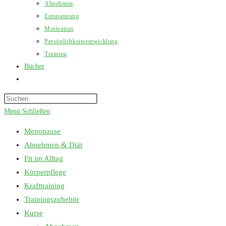
Abnehmen
Entspannung
Motivation
Persönlichkeitsentwicklung
Training
Bücher
Website-
Suche
Press
umschalten
Escape
Menü
Schließen
to
Menopause
close
Abnehmen & Diät
the
Fit im Alltag
search
Körperpflege
panel.
Krafttraining
Trainingszubehör
Kurse