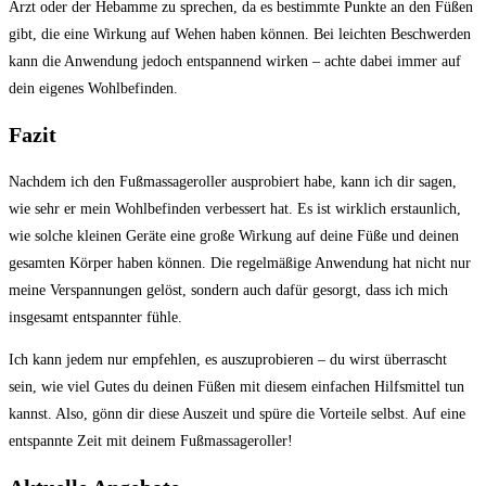
Arzt oder der Hebamme ‌zu ‍sprechen, da⁢ es ⁣bestimmte Punkte⁤ an den Füßen
‌gibt, die eine⁤ Wirkung auf Wehen haben können. Bei leichten Beschwerden
‌kann die Anwendung jedoch entspannend wirken – achte dabei immer auf
dein eigenes​ Wohlbefinden.
Fazit
Nachdem ich‍ den Fußmassageroller ausprobiert habe, kann ich dir sagen,
wie ‌sehr er mein Wohlbefinden verbessert hat. Es ist wirklich erstaunlich,
wie ⁣solche kleinen Geräte eine große Wirkung​ auf deine​ Füße und‌ deinen
gesamten​ Körper haben können. Die ‌regelmäßige Anwendung hat ‍nicht nur
meine Verspannungen‍ gelöst, sondern‍ auch dafür gesorgt, ⁣dass‌ ich‍ mich
insgesamt entspannter fühle. ⁣
Ich⁣ kann ⁢jedem nur empfehlen, es ‍auszuprobieren ‍– du wirst⁣ überrascht
⁢sein, ‍wie viel ⁣Gutes du deinen Füßen mit diesem‍ einfachen Hilfsmittel tun
kannst. Also, gönn dir diese Auszeit und spüre die Vorteile ⁣selbst. Auf⁣ eine
entspannte Zeit⁤ mit deinem⁢ Fußmassageroller!