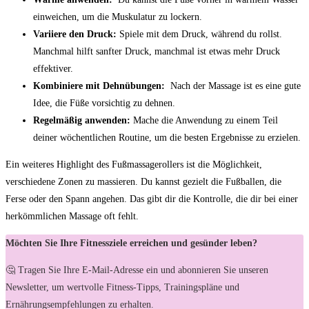
einweichen, um die Muskulatur zu ‌lockern.
Variiere ⁣den Druck:
⁢Spiele⁣ mit dem Druck, während du rollst.
Manchmal hilft sanfter Druck, manchmal ist etwas mehr Druck⁤
effektiver.
Kombiniere mit‌ Dehnübungen:
⁣ Nach​ der ​Massage⁤ ist ​es eine ⁣gute
Idee, die Füße vorsichtig zu dehnen.
Regelmäßig ⁣anwenden:
Mache die Anwendung zu einem Teil
deiner wöchentlichen Routine, um die besten‌ Ergebnisse zu erzielen.
Ein⁤ weiteres ‌Highlight des Fußmassagerollers ist die Möglichkeit,
verschiedene Zonen ‍zu⁣ massieren. ⁢Du kannst gezielt die Fußballen, die
‌Ferse oder den Spann angehen. Das⁤ gibt dir die Kontrolle, die dir⁢ bei einer
herkömmlichen Massage oft fehlt.
Möchten Sie Ihre Fitnessziele erreichen und gesünder leben?
🤔 Tragen Sie Ihre E-Mail-Adresse ein und abonnieren Sie unseren
Newsletter, um wertvolle Fitness-Tipps, Trainingspläne und
Ernährungsempfehlungen zu erhalten.