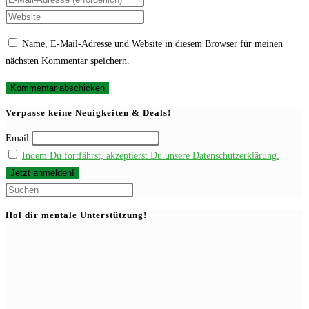
Namen
deine
Gib
oder
E-
deine
Name, E-Mail-Adresse und Website in diesem Browser für meinen
Benutzernamen
Mail-
Website-
nächsten Kommentar speichern.
zum
Adresse
URL
Kommentieren
zum
ein
ein
Kommentieren
(optional)
Verpasse keine Neuigkeiten & Deals!
ein
Email
Indem Du fortfährst, akzeptierst Du unsere Datenschutzerklärung.
Press
Escape
Hol dir mentale Unterstützung!
to
close
the
search
panel.