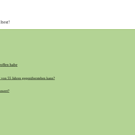
ltest!
roffen habe
er von 55 Jahren gegenüberstehen kann?
nswert?