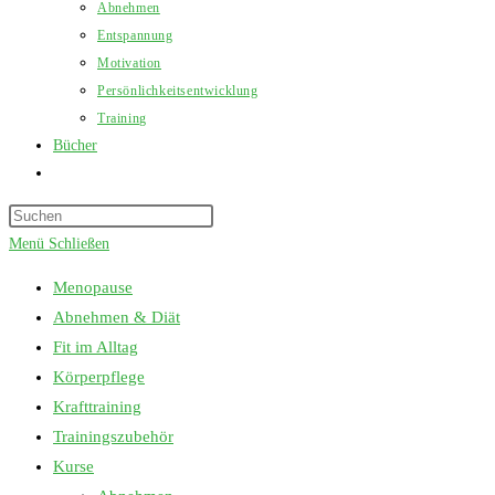
Abnehmen
Entspannung
Motivation
Persönlichkeitsentwicklung
Training
Bücher
Website-
Suche
Press
umschalten
Escape
Menü
Schließen
to
Menopause
close
Abnehmen & Diät
the
Fit im Alltag
search
Körperpflege
panel.
Krafttraining
Trainingszubehör
Kurse