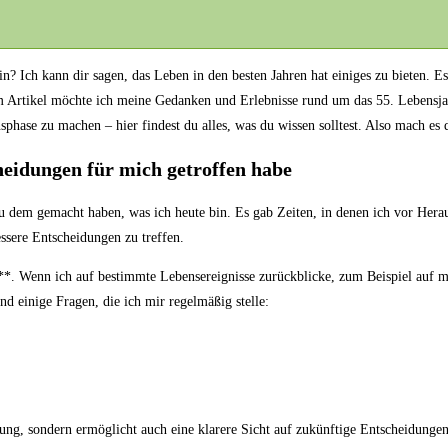
in? Ich kann dir sagen,⁢ das Leben in den besten Jahren hat⁢ einiges zu bieten. 
Artikel möchte ich meine Gedanken und‍ Erlebnisse‍ rund um⁤ das‌ 55. Lebensjah
phase zu machen – hier findest ⁢du alles, was du⁣ wissen solltest. Also mach e
cheidungen für mich getroffen habe
zu dem gemacht haben, was ich heute bin. Es gab Zeiten, in denen ich vor Hera
essere Entscheidungen zu treffen.
n**. Wenn ‍ich auf bestimmte Lebensereignisse zurückblicke, zum Beispiel auf 
d⁣ einige Fragen, die ich mir regelmäßig stelle:
g, sondern ermöglicht auch eine klarere Sicht auf zukünftige⁤ Entscheidungen. G