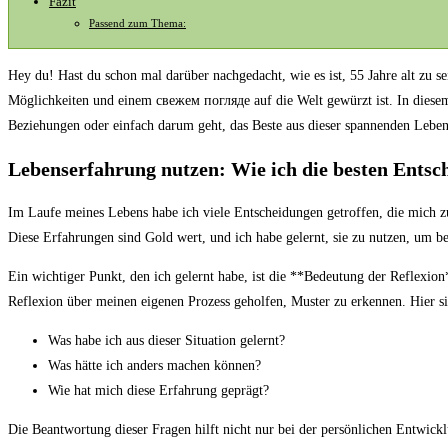
Fazit
Passend zum Thema:
Hey⁢ du! Hast du schon mal darüber nachgedacht, wie ⁣es ist, 55 Jahre alt zu se
Möglichkeiten und einem свежем погляде auf die Welt gewürzt ist. In diesem 
Beziehungen oder ⁢einfach darum geht, das Beste aus dieser spannenden Lebens
Lebenserfahrung nutzen:​ Wie‌ ich die besten Ents
Im ‍Laufe‍ meines Lebens habe ich viele Entscheidungen getroffen,​ die mich 
Diese Erfahrungen sind Gold⁢ wert, und ich habe gelernt, sie zu nutzen, um b
Ein wichtiger Punkt, den ich gelernt habe, ist die **Bedeutung der Reflexio
Reflexion über‍ meinen eigenen Prozess geholfen, Muster zu erkennen. Hier sin
Was habe ich ⁢aus dieser Situation gelernt?
Was hätte ich anders machen können?
Wie hat mich diese Erfahrung‌ geprägt?
Die Beantwortung dieser Fragen hilft nicht nur bei der persönlichen Entwicklun