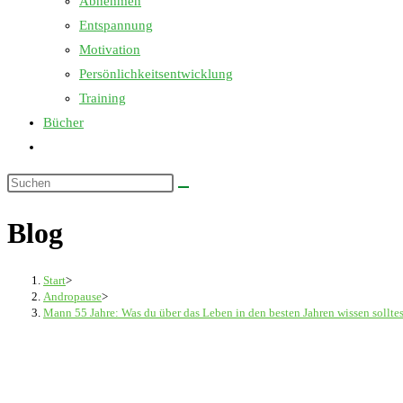
Abnehmen
Entspannung
Motivation
Persönlichkeitsentwicklung
Training
Bücher
Website-
Suche
Diese
umschalten
Website
Blog
durchsuchen
Start
>
Andropause
>
Mann 55 Jahre: Was du über das Leben in den besten Jahren wissen solltes