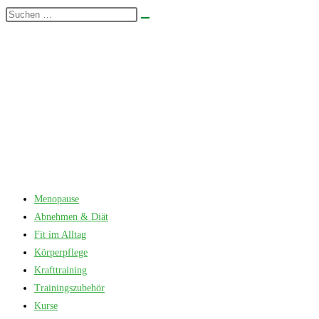
Zum
Diese
Suche
Inhalt
Website
starten
springen
durchsuchen
Menopause
Abnehmen & Diät
Fit im Alltag
Körperpflege
Krafttraining
Trainingszubehör
Kurse