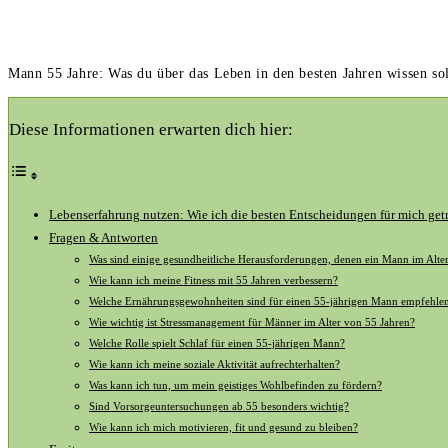
Mann 55 Jahre: Was du über das Leben in den besten Jahren wissen sol
Diese Informationen erwarten dich hier:
Lebenserfahrung nutzen:​ Wie‌ ich die besten Entscheidungen für mich get
Fragen & Antworten
Was sind einige gesundheitliche Herausforderungen, denen ein Mann im Alt
Wie kann ich meine Fitness mit ‌55 Jahren verbessern?
Welche Ernährungsgewohnheiten sind⁢ für einen ⁣55-jährigen Mann empfehle
Wie wichtig ​ist Stressmanagement für Männer im Alter von 55 Jahren?
Welche Rolle spielt Schlaf für einen 55-jährigen Mann?
Wie kann ich⁣ meine soziale Aktivität aufrechterhalten?
Was kann ich tun, um mein geistiges Wohlbefinden zu fördern?
Sind Vorsorgeuntersuchungen ab 55 besonders wichtig?
Wie kann ich mich motivieren, fit und gesund zu bleiben?