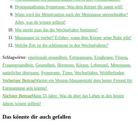
Hypogonadismus Symptome: Was dein Körper dir sagen will!
Wann wird die Menstruation nach der Menopause unregelmäßig?
Alles, was du wissen solltest!
Wie merkt man das die Wechseljahre beginnen?
Menopause ist vorbei? Erfahre, wann dein Körper seine Ruhe gibt!
Welche Zeit ist die schlimmste in den Wechseljahren?
Schlagwörter
:
emotionale gesundheit
,
Entspannung
,
Ernährung
,
Fitness
,
Frauengesundheit
,
Gesundheit
,
Hormone
,
Körper
,
Lebensstil
,
Menopause
,
natürlicher übergang
,
Symptome
,
Tipps
,
Wechseljahre
,
Wohlbefinden
Weitere
Vorheriger Beitrag
Warum ein Shiatsu-Massagestuhl dein bester Freund für
Artikel
Entspannung sein könnte!
Nächster Beitrag
Mann 55 Jahre: Was du über das Leben in den besten
ansehen
Jahren wissen solltest!
Das könnte dir auch gefallen