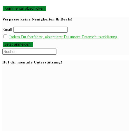
Kommentieren
zum
ein
ein
Kommentieren
(optional)
Verpasse keine Neuigkeiten & Deals!
ein
Email
Indem Du fortfährst, akzeptierst Du unsere Datenschutzerklärung.
Press
Escape
Hol dir mentale Unterstützung!
to
close
the
search
panel.