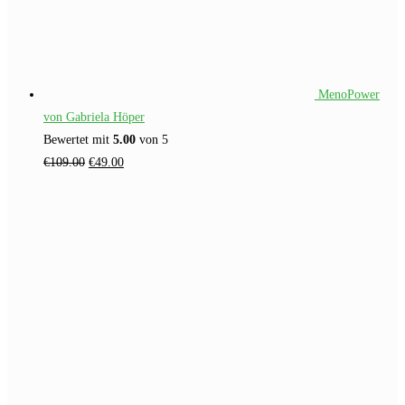
MenoPower
von Gabriela Höper
Bewertet mit
5.00
von 5
Ursprünglicher
Aktueller
€
109.00
€
49.00
Preis
Preis
war:
ist:
€109.00
€49.00.