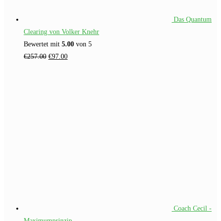
Das Quantum
Clearing von Volker Knehr
Bewertet mit
5.00
von 5
Ursprünglicher
Aktueller
€
257.00
€
97.00
Preis
Preis
war:
ist:
€257.00
€97.00.
Coach Cecil -
Maximumprinzip