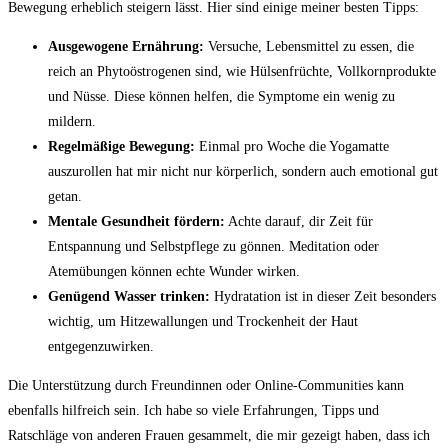
Bewegung ‌erheblich⁢ steigern lässt. Hier sind ‍einige meiner besten Tipps:
Ausgewogene⁣ Ernährung:
Versuche, Lebensmittel zu essen, die⁢
reich ‍an ⁢Phytoöstrogenen sind, wie Hülsenfrüchte, Vollkornprodukte
und Nüsse. Diese können​ helfen, die Symptome ein wenig zu
mildern.
Regelmäßige Bewegung:
Einmal pro Woche die Yogamatte
auszurollen‌ hat mir nicht nur körperlich,⁣ sondern auch ​emotional ⁤gut
getan.
Mentale Gesundheit​ fördern:
Achte darauf, dir Zeit für
Entspannung und ‌Selbstpflege zu gönnen. ⁤Meditation oder
Atemübungen können echte Wunder wirken.
Genügend Wasser‍ trinken:
Hydratation ist in dieser Zeit⁣ besonders
wichtig, um Hitzewallungen und Trockenheit der Haut
entgegenzuwirken.
Die‌ Unterstützung durch Freundinnen oder Online-Communities kann
ebenfalls hilfreich⁤ sein. Ich habe‍ so viele Erfahrungen, Tipps und
Ratschläge ​von anderen⁢ Frauen‍ gesammelt, die mir‌ gezeigt‍ haben, dass ich