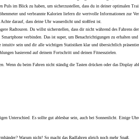
 Puls im Blick zu haben, ‌um sicherzustellen, dass du in deiner optimalen Train
öhenmeter⁣ und verbrannte Kalorien⁣ liefern dir wertvolle Informationen zur Ve
chte darauf, dass deine Uhr wasserdicht und stoßfest ist.
gere Radtouren. Du willst sicherstellen, dass dir nicht während des Fahrens der
m Smartphone verbinden. Das ist super, um Benachrichtigungen‍ zu​ erhalten und
tuitiv sein und dir​ alle wichtigen Statistiken⁢ klar und übersichtlich präsentie
lungen basierend auf deinem ‍Fortschritt und deinen ‌Fitnesszielen.
en. Wenn du beim Fahren nicht ständig die​ Tasten drücken oder das Display ables
gen Unterschied. Es sollte gut ablesbar sein, auch ‍bei Sonnenlicht. Einige​ Uhr
Armbänder? Warum nicht! So macht das Radfahren gleich noch mehr‍ Spaß.