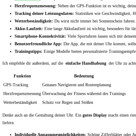
Herzfrequenzmessung:
Neben der ⁢GPS-Funktion ist es wichtig, deinen
Tracking deiner Leistungsdaten:
⁢Statistiken wie Geschwindigkeit, H
Wetterbeständigkeit:
Du wirst nicht immer bei Sonnenschein fahren. A
Akku-Laufzeit:
Eine lange Akkulaufzeit ist wichtig, besonders für län
Smartphone-Konnektivität:
Viele​ Sportuhren lassen‍ sich mit deine
Benutzerfreundliche ‌App:
Die App, die mit deiner Uhr kommt, sollte in
Trainingstipps:
Einige Modelle bieten ⁤personalisierte Trainingsempfeh
Ich empfehle dir außerdem, auf die ⁢
einfache Handhabung
​ der Uhr zu acht
Funktion
Bedeutung
GPS-Tracking
Genaues ​Navigieren und Routenplanung
Herzfrequenzmessung
Überwachung der ‌Fitness ​während des Trainings
Wetterbeständigkeit
Schutz vor Regen und ⁤Stößen
Denke auch an die Gestaltung deiner Uhr. Ein
gutes Display
macht einen riesi
liefern.
Individuelle Anpassungsmöglichkeiten:
Schöne Zifferblätter oder‌ 