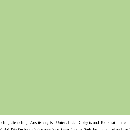
ichtig die richtige Ausrüstung ist. Unter all den Gadgets und Tools‍ hat mir vor
 Markt! Die Suche nach der perfekten Sportuhr fürs Radfahren kann⁢ schnell ‍zu