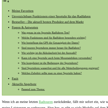
Meine Favoriten
Unverzichtbare‍ Funktionen einer Sportuhr für das Radfahren
Bestseller – Die aktuell besten ‍Produkte auf dem Markt
Fragen &⁣ Antworten
Was genau ist ein Sportuhr Radfahren Test?
Welche Funktionen sind für⁢ Radfahrer ‍besonders wichtig?
Wie beeinflusst das GPS die Genauigkeit der Daten?
Sind teurere Sportuhren immer besser für Radfahrer?
Wie wichtig ist die Akkulaufzeit bei der Auswahl?
Kann ​ich eine Sportuhr ⁣auch beim Mountainbiken verwenden?
Wie kompliziert ist die Bedienung der Sportuhren?
Sind Sportuhren wasserfest und für alle Wetterbedingungen geeignet?
Welches Zubehör sollte man zu einer Sportuhr haben?
Fazit
Aktuelle Angebote
Passend zum Thema:
Wenn ich an meine letzten
Radtouren
zurückdenke, fällt mir sofort ein, wie w
meine Leistungen‌ zu ‍verbessern. Aber hey, es gibt so viele Modelle auf dem