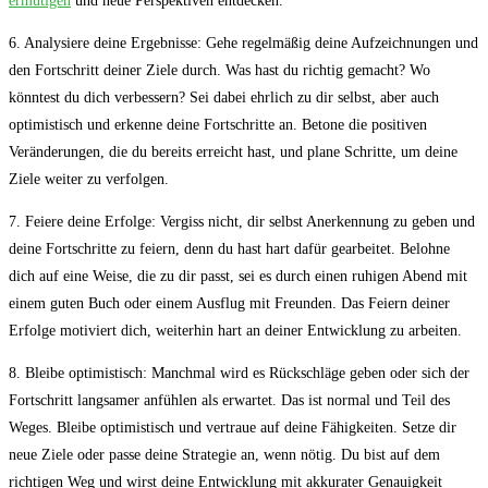
ermutigen
und neue⁤ Perspektiven ​entdecken.
6. Analysiere deine Ergebnisse: Gehe ⁣regelmäßig deine Aufzeichnungen‍ und⁤
den Fortschritt deiner Ziele durch. Was hast du richtig gemacht? Wo
könntest du dich verbessern? Sei dabei ehrlich zu dir selbst, aber ⁤auch
optimistisch und erkenne⁣ deine Fortschritte an. Betone die ​positiven
Veränderungen, die du bereits ​erreicht hast, und plane Schritte, um deine
Ziele weiter zu verfolgen.
7. Feiere deine Erfolge: Vergiss nicht, dir selbst Anerkennung zu​ geben und
deine ‌Fortschritte zu feiern, denn du hast hart dafür gearbeitet.‍ Belohne
dich auf eine Weise, die zu dir passt, sei es durch einen ruhigen Abend mit
einem guten Buch oder einem Ausflug mit Freunden. Das Feiern⁣ deiner
Erfolge motiviert dich, weiterhin hart an deiner ‌Entwicklung zu arbeiten.
8. Bleibe optimistisch: Manchmal wird es Rückschläge ⁣geben oder sich ⁢der
Fortschritt langsamer anfühlen als erwartet. Das ist normal und Teil des
Weges. Bleibe optimistisch und vertraue auf deine Fähigkeiten. Setze dir
neue Ziele oder passe deine Strategie an, wenn nötig. Du bist auf dem
richtigen Weg und wirst deine Entwicklung mit akkurater Genauigkeit