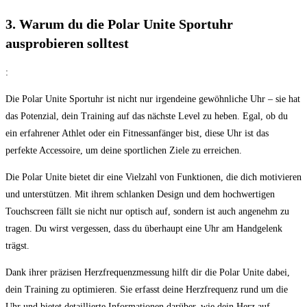
3. ‍Warum du die Polar⁢ Unite Sportuhr
ausprobieren solltest
:
Die Polar Unite Sportuhr ist nicht nur irgendeine gewöhnliche ‌Uhr – sie hat
das Potenzial, dein ‍Training auf das nächste Level zu heben. ⁣Egal, ‌ob du
ein erfahrener Athlet oder ein ‌Fitnessanfänger bist,‍ diese Uhr ​ist das
perfekte Accessoire,⁤ um deine ⁣sportlichen Ziele ⁢zu erreichen.
Die Polar Unite bietet dir eine Vielzahl von Funktionen, die dich motivieren
und unterstützen. ‌Mit ihrem schlanken Design und dem hochwertigen​
Touchscreen ​fällt sie nicht nur optisch auf, sondern ist ⁣auch angenehm zu
tragen.⁣ Du wirst vergessen, dass ⁢du überhaupt eine Uhr am Handgelenk
trägst.
Dank ihrer präzisen Herzfrequenzmessung hilft dir die Polar Unite dabei,
dein Training zu optimieren. Sie erfasst deine Herzfrequenz rund um die
Uhr und bietet detaillierte Informationen darüber,⁣ wie dein Herz auf