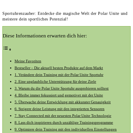
Sportuhrenzauber: Entdecke die magische Welt der Polar Unite und
meistere dein sportliches Potenzial!
Diese Informationen erwarten dich hier:
Meine Favoriten
Bestseller – Die aktuell besten Produkte auf dem Markt
1. Verändere dein Training mit der Polar Unite Sportuhr
2.‍ Eine unglaubliche Unterstützung für deine Ziele
3. ‍Warum du die Polar⁢ Unite Sportuhr ausprobieren solltest
4. Bleibe immer fokussiert ⁣und gemotivet mit der Unite
5. Überwache deine Entwicklung ⁢mit akkurater Genauigkeit
6. Steigere deine Leistung mit den integrierten Sensoren
7. ‍Stay Connected mit der neuesten Polar Unite Technologie
8. Lass dich inspirieren durch unzählige Trainingsprogramme
9. Optimiere dein Training mit den individuellen Einstellungen