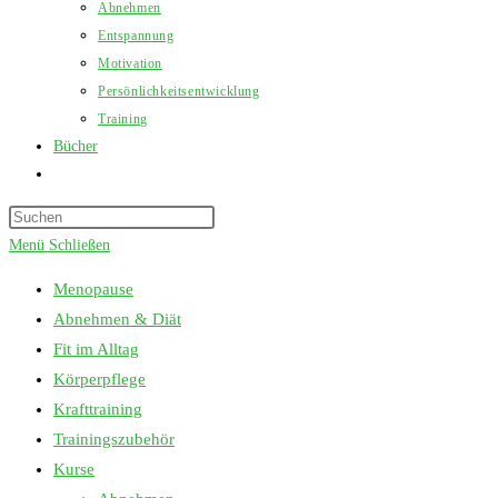
Abnehmen
Entspannung
Motivation
Persönlichkeitsentwicklung
Training
Bücher
Website-
Suche
Press
umschalten
Escape
Menü
Schließen
to
Menopause
close
Abnehmen & Diät
the
Fit im Alltag
search
Körperpflege
panel.
Krafttraining
Trainingszubehör
Kurse