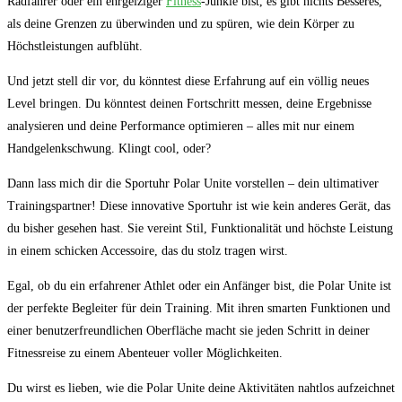
‍Radfahrer oder ein ehrgeiziger‍
Fitness
-Junkie bist, es gibt nichts Besseres,
als deine Grenzen zu überwinden und zu‌ spüren, wie dein Körper zu
Höchstleistungen aufblüht.
Und jetzt stell dir vor, du könntest diese Erfahrung auf ein völlig neues‌
Level bringen. Du könntest deinen Fortschritt messen,⁣ deine Ergebnisse
analysieren‌ und deine ‌Performance⁣ optimieren – alles mit nur einem
Handgelenkschwung. Klingt cool, oder?
Dann ⁤lass mich dir die Sportuhr Polar Unite vorstellen – dein ultimativer
Trainingspartner! Diese innovative Sportuhr ist wie kein anderes Gerät, das
du bisher gesehen hast. Sie vereint Stil, Funktionalität und höchste⁢ Leistung
in einem schicken Accessoire, das du stolz tragen wirst.
Egal, ob du ein erfahrener‌ Athlet oder⁣ ein Anfänger bist, ⁤die Polar ‍Unite ist
der perfekte Begleiter für dein Training. Mit ihren smarten Funktionen und
einer benutzerfreundlichen Oberfläche macht sie jeden Schritt in deiner
⁣Fitnessreise zu einem Abenteuer voller Möglichkeiten.
Du wirst es lieben, wie die Polar⁤ Unite deine Aktivitäten nahtlos aufzeichnet