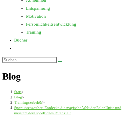
Abnehmen
Entspannung
Motivation
Persönlichkeitsentwicklung
Training
Bücher
Website-
Suche
Diese
umschalten
Website
Blog
durchsuchen
Start
>
Blog
>
Trainingszubehör
>
Sportuhrenzauber: Entdecke die magische Welt der Polar Unite und
meistere dein sportliches Potenzial!