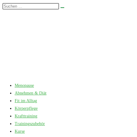
Zum
Diese
Suche
Inhalt
Website
starten
springen
durchsuchen
Menopause
Abnehmen & Diät
Fit im Alltag
Körperpflege
Krafttraining
Trainingszubehör
Kurse