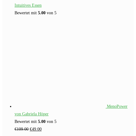
Intuitives Essen
Bewertet mit
5.00
von 5
MenoPower
von Gabriela Höper
Bewertet mit
5.00
von 5
Ursprünglicher
Aktueller
€
109.00
€
49.00