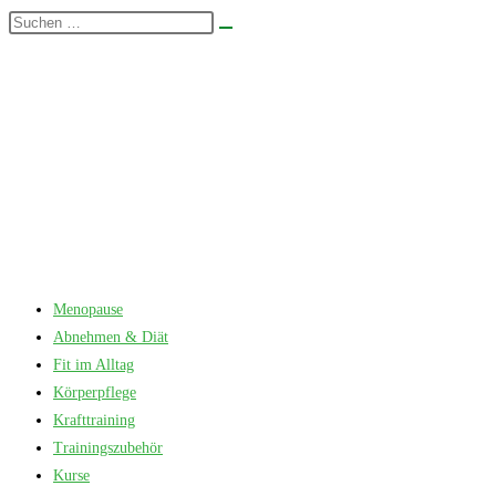
Zum
Diese
Suche
Inhalt
Website
starten
springen
durchsuchen
Menopause
Abnehmen & Diät
Fit im Alltag
Körperpflege
Krafttraining
Trainingszubehör
Kurse