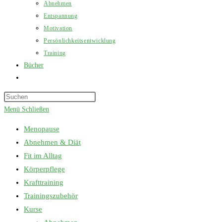
Abnehmen
Entspannung
Motivation
Persönlichkeitsentwicklung
Training
Bücher
Website-
Suche
Press
umschalten
Escape
Menü
Schließen
to
Menopause
close
Abnehmen & Diät
the
Fit im Alltag
search
Körperpflege
panel.
Krafttraining
Trainingszubehör
Kurse