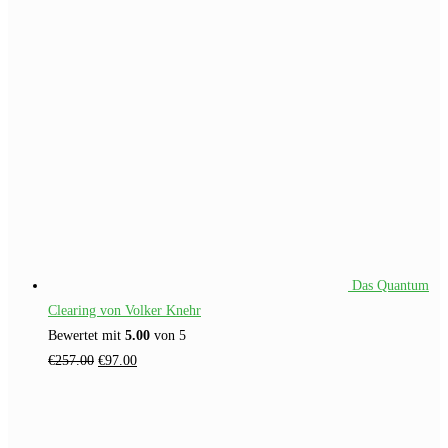
Preis
Preis
war:
ist:
€109.00
€49.00.
Das Quantum
Clearing von Volker Knehr
Bewertet mit
5.00
von 5
Ursprünglicher
Aktueller
€
257.00
€
97.00
Preis
Preis
war:
ist:
€257.00
€97.00.