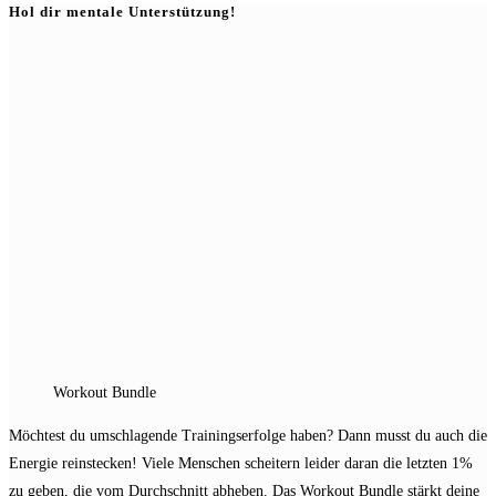
Hol dir mentale Unterstützung!
to
close
the
search
panel.
Workout Bundle
Möchtest du umschlagende Trainingserfolge haben? Dann musst du auch die
Energie reinstecken! Viele Menschen scheitern leider daran die letzten 1%
zu geben, die vom Durchschnitt abheben. Das Workout Bundle stärkt deine