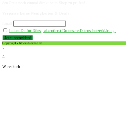
den Preis noch einmal direkt beim Shop zu prüfen!
Verpasse keine Neuigkeiten & Deals!
Email
Indem Du fortfährst, akzeptierst Du unsere Datenschutzerklärung.
Copyright - fitnessfuechse.de
×
×
Warenkorb