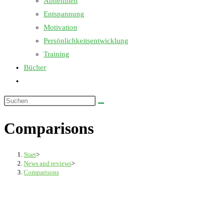
Abnehmen
Entspannung
Motivation
Persönlichkeitsentwicklung
Training
Bücher
Website-
Suche
Diese
umschalten
Website
Comparisons
durchsuchen
Start
>
News and reviews
>
Comparisons