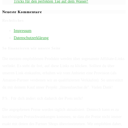
Tricks für den perfekten Tag auf dem Wasser!
Neueste Kommentare
Rechtliches
Impressum
Datenschutzerklärung
So finanzieren wir unsere Seite
Die meisten empfohlenen Produkte werden über sogenannte Affiliate-Links
verlinkt. Es steht dir frei, auf diese Links zu klicken. Solltest du über
unseren Link einkaufen, erhalten wir vom Anbieter eine Provision (als
Amazon-Partner verdienen wir an qualifizierten Verkäufen). So unterstützt
du mit deinem Kauf unser Projekt „fitnessfuechse.de“. Vielen Dank!
P.S.: Für dich ändert sich dadurch der Preis nicht!
Die angegebenen Preise werden täglich aktualisiert. Dennoch kann es zu
kurzfristigen Preisschwankungen kommen, so dass die Preise nicht immer
exakt mit denen des Partner Shops übereinstimmen. Wir empfehlen daher,