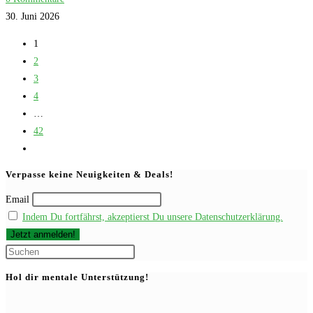
30. Juni 2026
1
2
3
4
…
42
Zur
nächsten
Verpasse keine Neuigkeiten & Deals!
Seite
Email
Indem Du fortfährst, akzeptierst Du unsere Datenschutzerklärung.
Press
Escape
Hol dir mentale Unterstützung!
to
close