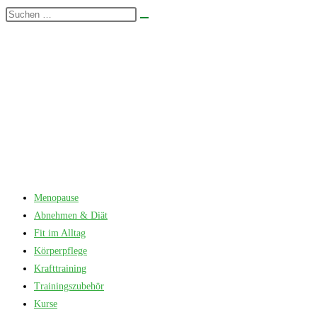
Zum
Diese
Suche
Inhalt
Website
starten
springen
durchsuchen
Menopause
Abnehmen & Diät
Fit im Alltag
Körperpflege
Krafttraining
Trainingszubehör
Kurse