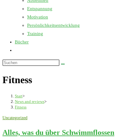
Abnehmen
Entspannung
Motivation
Persönlichkeitsentwicklung
Training
Bücher
Website-
Suche
Diese
umschalten
Website
Fitness
durchsuchen
Start
>
News and reviews
>
Fitness
Uncategorized
Alles, was du über Schwimmflossen