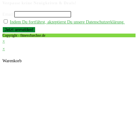
Verpasse keine Neuigkeiten & Deals!
Email
Indem Du fortfährst, akzeptierst Du unsere Datenschutzerklärung.
Copyright - fitnessfuechse.de
×
×
Warenkorb