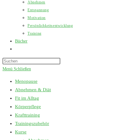
Abnehmen
Entspannung
Motivation
Persönlichkeitsentwicklung
Training
Bücher
Website-
Suche
Press
umschalten
Escape
Menü
Schließen
to
Menopause
close
Abnehmen & Diät
the
Fit im Alltag
search
Körperpflege
panel.
Krafttraining
Trainingszubehör
Kurse