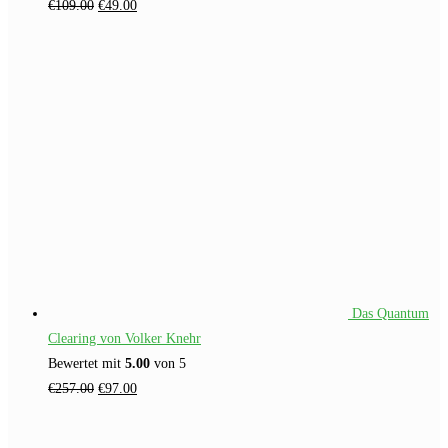
Ursprünglicher
Aktueller
€
109.00
€
49.00
Preis
Preis
war:
ist:
€109.00
€49.00.
Das Quantum
Clearing von Volker Knehr
Bewertet mit
5.00
von 5
Ursprünglicher
Aktueller
€
257.00
€
97.00
Preis
Preis
war:
ist: