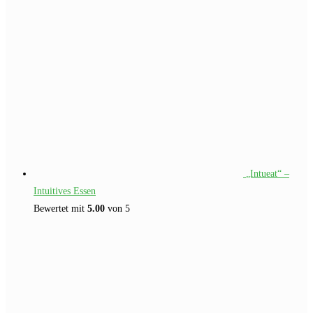
€257.00
€97.00.
„Intueat“ –
Intuitives Essen
Bewertet mit
5.00
von 5