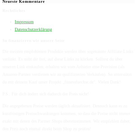
Neueste Kommentare
Rechtliches
Impressum
Datenschutzerklärung
So finanzieren wir unsere Seite
Die meisten empfohlenen Produkte werden über sogenannte Affiliate-Links
verlinkt. Es steht dir frei, auf diese Links zu klicken. Solltest du über
unseren Link einkaufen, erhalten wir vom Anbieter eine Provision (als
Amazon-Partner verdienen wir an qualifizierten Verkäufen). So unterstützt
du mit deinem Kauf unser Projekt „fitnessfuechse.de“. Vielen Dank!
P.S.: Für dich ändert sich dadurch der Preis nicht!
Die angegebenen Preise werden täglich aktualisiert. Dennoch kann es zu
kurzfristigen Preisschwankungen kommen, so dass die Preise nicht immer
exakt mit denen des Partner Shops übereinstimmen. Wir empfehlen daher,
den Preis noch einmal direkt beim Shop zu prüfen!