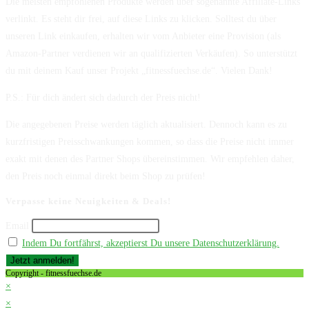
Die meisten empfohlenen Produkte werden über sogenannte Affiliate-Links
verlinkt. Es steht dir frei, auf diese Links zu klicken. Solltest du über
unseren Link einkaufen, erhalten wir vom Anbieter eine Provision (als
Amazon-Partner verdienen wir an qualifizierten Verkäufen). So unterstützt
du mit deinem Kauf unser Projekt „fitnessfuechse.de“. Vielen Dank!
P.S.: Für dich ändert sich dadurch der Preis nicht!
Die angegebenen Preise werden täglich aktualisiert. Dennoch kann es zu
kurzfristigen Preisschwankungen kommen, so dass die Preise nicht immer
exakt mit denen des Partner Shops übereinstimmen. Wir empfehlen daher,
den Preis noch einmal direkt beim Shop zu prüfen!
Verpasse keine Neuigkeiten & Deals!
Email
Indem Du fortfährst, akzeptierst Du unsere Datenschutzerklärung.
Copyright - fitnessfuechse.de
×
×