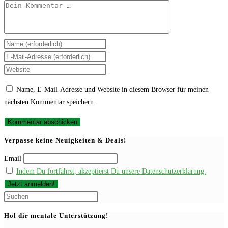
Kommentar
Gib
deinen
Gib
Namen
deine
Gib
oder
E-
deine
Name, E-Mail-Adresse und Website in diesem Browser für meinen
Benutzernamen
Mail-
Website-
nächsten Kommentar speichern.
zum
Adresse
URL
Kommentieren
zum
ein
ein
Kommentieren
(optional)
Verpasse keine Neuigkeiten & Deals!
ein
Email
Indem Du fortfährst, akzeptierst Du unsere Datenschutzerklärung.
Press
Escape
Hol dir mentale Unterstützung!
to