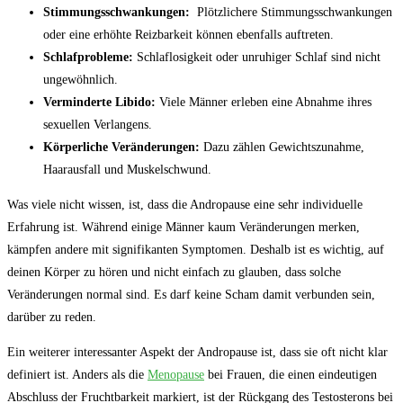
Stimmungsschwankungen:
⁤ Plötzlichere​ Stimmungsschwankungen
oder eine erhöhte Reizbarkeit können ebenfalls auftreten.
Schlafprobleme:
Schlaflosigkeit oder unruhiger ⁢Schlaf sind nicht⁢
ungewöhnlich.
Verminderte Libido:
Viele Männer‌ erleben eine Abnahme ihres
sexuellen ⁤Verlangens.
Körperliche Veränderungen:
Dazu zählen Gewichtszunahme,
Haarausfall und Muskelschwund.
Was viele nicht wissen, ist, dass die Andropause eine sehr individuelle
Erfahrung ist. ⁤Während einige Männer kaum Veränderungen ⁤merken,
kämpfen andere mit signifikanten ⁢Symptomen. Deshalb ist ​es wichtig, auf
deinen Körper ⁢zu hören und nicht einfach zu glauben, dass solche
Veränderungen normal​ sind. ⁤Es darf‍ keine Scham damit verbunden sein,
darüber‌ zu‍ reden.
Ein weiterer interessanter ⁣Aspekt der Andropause ist,‌ dass sie oft nicht klar
definiert ist. Anders als die
Menopause
bei ⁢Frauen, die einen eindeutigen
Abschluss der Fruchtbarkeit markiert, ‌ist der Rückgang des ⁢Testosterons bei