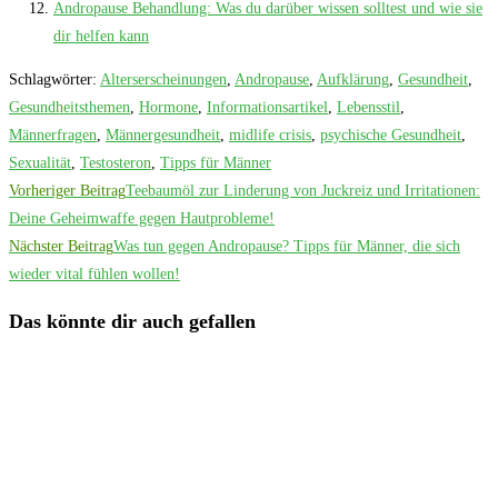
Andropause Behandlung: Was du darüber wissen solltest und wie sie
dir helfen kann
Schlagwörter
:
Alterserscheinungen
,
Andropause
,
Aufklärung
,
Gesundheit
,
Gesundheitsthemen
,
Hormone
,
Informationsartikel
,
Lebensstil
,
Männerfragen
,
Männergesundheit
,
midlife crisis
,
psychische Gesundheit
,
Sexualität
,
Testosteron
,
Tipps für Männer
Weitere
Vorheriger Beitrag
Teebaumöl zur Linderung von Juckreiz und Irritationen:
Artikel
Deine Geheimwaffe gegen Hautprobleme!
Nächster Beitrag
Was tun gegen Andropause? Tipps für Männer, die sich
ansehen
wieder vital fühlen wollen!
Das könnte dir auch gefallen