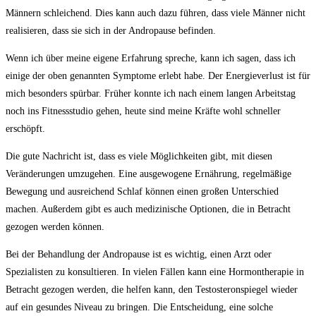
⁤Männern schleichend. Dies kann auch dazu führen, dass ‌viele Männer nicht
realisieren,⁤ dass sie sich in⁤ der⁢ Andropause befinden.
Wenn⁣ ich über meine ‌eigene Erfahrung spreche, kann ich sagen, dass ich
einige der oben genannten Symptome ‌erlebt‍ habe. Der Energieverlust ⁢ist für
mich ‌besonders spürbar. Früher ⁢konnte ich nach einem langen​ Arbeitstag
⁣noch ins Fitnessstudio gehen, heute​ sind meine Kräfte wohl schneller‍
erschöpft.
Die gute​ Nachricht ist,‍ dass es viele Möglichkeiten gibt, ⁣mit diesen
Veränderungen umzugehen. Eine ausgewogene Ernährung, regelmäßige⁣
Bewegung und ausreichend ‍Schlaf können einen großen Unterschied
machen. Außerdem gibt‍ es auch medizinische Optionen, die in‌ Betracht⁣
gezogen werden können.
Bei der ⁢Behandlung⁣ der Andropause ist es wichtig, einen Arzt oder
Spezialisten zu konsultieren.⁣ In vielen Fällen kann ‍eine Hormontherapie in
Betracht gezogen werden, die helfen kann, den ‍Testosteronspiegel wieder
auf ein gesundes Niveau⁣ zu bringen. Die Entscheidung, eine solche