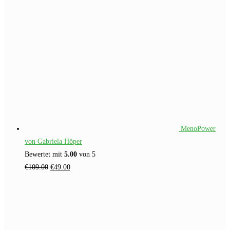
MenoPower
von Gabriela Höper
Bewertet mit
5.00
von 5
Ursprünglicher
Aktueller
€
109.00
€
49.00
Preis
Preis
war:
ist:
€109.00
€49.00.