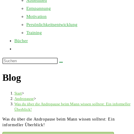
Abnehmen
Entspannung
Motivation
Persönlichkeitsentwicklung
Training
Bücher
Website-
Suche
Diese
umschalten
Website
Blog
durchsuchen
Start
>
Andropause
>
Was du über die Andropause beim Mann wissen solltest: Ein informeller
Überblick!
Was du über die Andropause beim Mann wissen solltest: Ein
informeller Überblick!