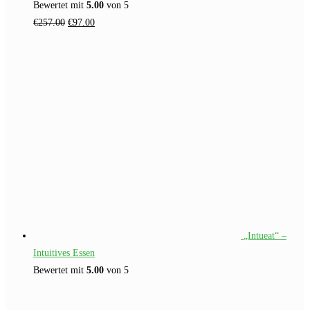
Bewertet mit
5.00
von 5
Ursprünglicher
Aktueller
€
257.00
€
97.00
Preis
Preis
war:
ist:
€257.00
€97.00.
„Intueat“ –
Intuitives Essen
Bewertet mit
5.00
von 5