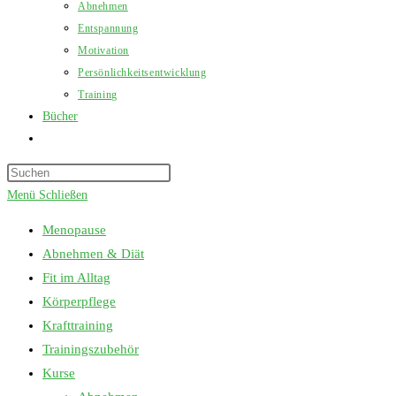
Abnehmen
Entspannung
Motivation
Persönlichkeitsentwicklung
Training
Bücher
Website-
Suche
Press
umschalten
Escape
Menü
Schließen
to
Menopause
close
Abnehmen & Diät
the
Fit im Alltag
search
Körperpflege
panel.
Krafttraining
Trainingszubehör
Kurse