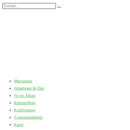
Zum
Diese
Suche
Inhalt
Website
starten
springen
durchsuchen
Menopause
Abnehmen & Diät
Fit im Alltag
Körperpflege
Krafttraining
Trainingszubehör
Kurse