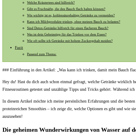
Welche Kräutertees sind‌ hilfreich?
Gibt ‌es Fruchtsäfte, die den Bauch flach halten können?
Wie ⁣wichtig ist es, kohlensäurehaltige Getränke zu vermeiden?
Kann ⁢ich Milchprodukte trinken, ohne meinen Bauch zu belasten?
Sind Detox-Getränke hilfreich für einen⁣ flacheren⁣ Bauch?
Was ist dein​ Geheimtipp ‌für das ‌Trinken vor dem ‌Essen?
Wie oft sollte ich Getränke mit ⁢hohem Zuckergehalt⁣ meiden?
Fazit
Passend zum Thema:
### Einführung in ​den Artikel: „Was kann ich trinken, damit mein Bauch fla
Hey ​du! ‌Hast du dich⁢ auch ​schon einmal gefragt, welche Getränke wirklich he
Fitnessroutinen getestet und unzählige Tipps ⁣und Tricks gehört. ⁢Während ich da
In diesem ⁢Artikel möchte ich meine⁢ persönlichen ⁣Erfahrungen und die besten Ge
⁢proteinreichen Smoothies – ich ⁢zeige dir, welche Optionen es gibt⁤ und wie 
⁣auszusehen!
Die geheimen Wunderwirkungen ⁤von Wasser auf ​