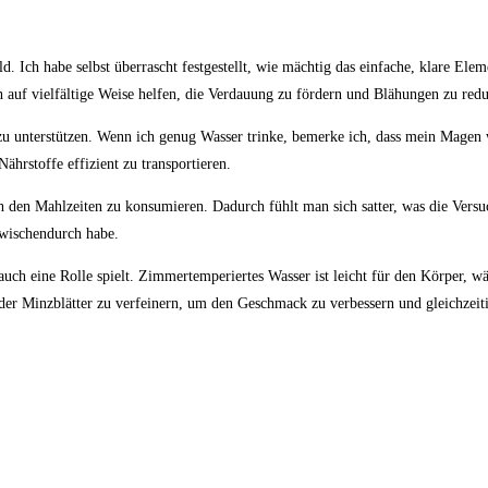
 Ich habe selbst überrascht festgestellt,⁢ wie⁤ mächtig das​ einfache, klare Ele
uf vielfältige ‌Weise ‍helfen,‌ die Verdauung zu⁢ fördern und‍ Blähungen ⁣zu redu
 unterstützen.​ Wenn‍ ich genug⁣ Wasser trinke,‌ bemerke ich, ‍dass⁤ mein Magen 
Nährstoffe effizient zu‌ transportieren.
 den Mahlzeiten‌ zu konsumieren.‌ Dadurch fühlt man sich satter,⁣ was ⁣die Vers
zwischendurch habe. ⁣
auch eine Rolle ​spielt. Zimmertemperiertes ​Wasser ist leicht für ⁣den Körper,
er Minzblätter zu verfeinern, um den Geschmack zu ⁣verbessern und gleichzeitig