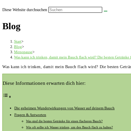
Diese Website durchsuchen
Blog
Start
>
Blog
>
Menopause
>
Was kann ich trinken, damit mein Bauch flach wird? Die besten Getränke f
Was kann ich trinken, damit mein Bauch flach wird? Die besten Geträn
Diese Informationen erwarten dich hier:
Die geheimen Wunderwirkungen ⁤von Wasser auf ​deinem Bauch
Fragen‍ & Antworten
Was sind die besten⁣ Getränke für einen flacheren Bauch?
Wie oft sollte ich ⁤Wasser trinken, um den Bauch​ flach‍ zu halten?