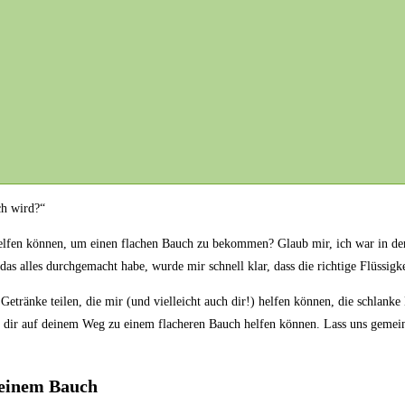
ch wird?“
lfen können, um einen‍ flachen‍ Bauch​ zu bekommen? Glaub ​mir, ich war in der g
s ⁣alles durchgemacht habe, wurde mir⁤ schnell klar, ​dass die⁤ richtige‍ Flüssig
tränke teilen, die mir (und ‌vielleicht‌ auch ‌dir!) helfen können, ⁤die schlanke⁢
sie dir auf deinem ⁢Weg zu einem flacheren Bauch helfen können.⁣ Lass ‍uns gemei
deinem Bauch