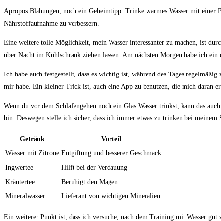
Apropos⁢ Blähungen, noch ein⁢ Geheimtipp: Trinke warmes Wasser mit einer Pri
Nährstoffaufnahme zu verbessern.
Eine ⁤weitere ⁢tolle Möglichkeit, mein Wasser‌ interessanter zu machen, ist dur
über Nacht im Kühlschrank ziehen ‍lassen. Am nächsten Morgen ‌habe ich ein ⁢er
Ich‍ habe auch festgestellt, ​dass ‌es wichtig ist, während des Tages regelmäßig 
mir habe. ‍Ein kleiner Trick ist,‍ auch eine App zu ⁢benutzen, die⁤ mich ‌daran er
Wenn du vor dem Schlafengehen noch ein Glas Wasser trinkst, kann​ das auch⁢ h
bin. Deswegen stelle ich ‌sicher, dass ‌ich immer etwas zu trinken bei meinem 
Getränk
Vorteil
Wässer mit Zitrone
Entgiftung und besserer Geschmack
Ingwertee
Hilft bei der Verdauung
Kräutertee
Beruhigt den Magen
Mineralwasser
Lieferant von wichtigen​ Mineralien
Ein​ weiterer Punkt ist, dass ich⁢ versuche, nach dem Training ​mit Wasser‌ gut 