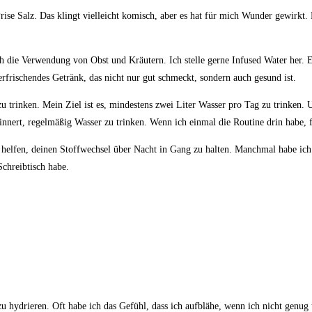
se Salz. Das klingt ​vielleicht komisch, aber es ⁤hat für mich Wunder gewirkt.
ch die Verwendung von Obst⁤ und Kräutern. ⁢Ich​ stelle gerne Infused Water‍ her. ⁣
frischendes ‌Getränk, das nicht nur gut schmeckt,⁣ sondern auch​ gesund ist.
zu trinken. ⁢Mein Ziel ist es, mindestens⁢ zwei Liter Wasser ⁢pro⁣ Tag ​zu ‍trinken
innert, regelmäßig ⁤Wasser ⁢zu‍ trinken. Wenn ich einmal die‌ Routine ⁣drin habe, fäl
elfen, deinen Stoffwechsel über Nacht in Gang zu⁤ halten. Manchmal⁤ habe ich da
Schreibtisch habe.
zu hydrieren. Oft habe ‍ich das Gefühl, ⁤dass ich‍ aufblähe, wenn ich nicht genug