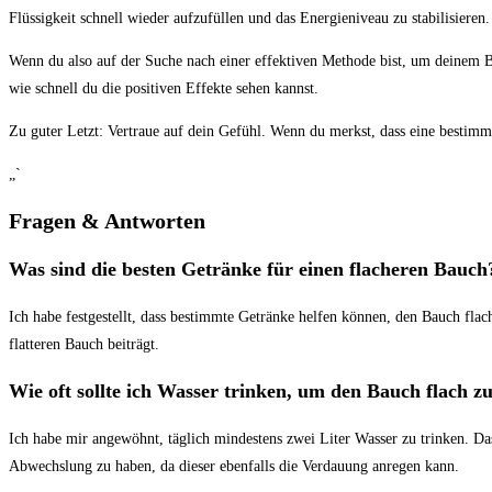
Flüssigkeit schnell wieder aufzufüllen und ⁤das Energieniveau ‌zu ‍stabilisieren.
Wenn du​ also ​auf der Suche nach einer effektiven ⁤Methode ⁤bist,⁤ um deinem Ba
⁢wie schnell du die positiven Effekte​ sehen ⁣kannst.
Zu ‍guter‌ Letzt: Vertraue auf dein Gefühl. Wenn du merkst, dass‌ eine bestimmte W
„`
Fragen‍ & Antworten
Was sind die besten⁣ Getränke für einen flacheren Bauch
Ich habe festgestellt, dass⁤ bestimmte Getränke⁣ helfen⁢ können, den⁤ Bauch​ f
flatteren Bauch beiträgt.
Wie oft sollte ich ⁤Wasser trinken, um den Bauch​ flach‍ z
Ich⁢ habe mir angewöhnt,‌ täglich mindestens zwei ​Liter Wasser zu ⁤trinken. Da
Abwechslung zu haben, da ‌dieser ebenfalls die Verdauung anregen kann.