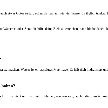
uch etwas ‍Gutes zu tun, schau dir⁢ mal an,⁤ wie⁤ viel Wasser du ‌täglich ⁣trinkst
asserart oder Zutat dir‌ hilft,​ deine ⁣Ziele​ zu erreichen, dann ⁣bleibe ‍dabei! J
?
lacher zu machen. Wasser ist ein absolutes ‍Must-have.⁢ Es‍ hält dich hydratisier
u halten?
s hilft mir nicht nur, hydriert zu bleiben,​ sondern sorgt auch dafür, dass ich mi