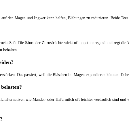
d auf den ⁤Magen und Ingwer kann helfen, Blähungen zu reduzieren. Beide Tees 
ht-Saft.​ Die Säure⁢ der ‌Zitrusfrüchte wirkt ⁣oft ​appetitanregend und regt​ die V
u behalten.
eiden?
verstärken. Das passiert, ​weil die ‍Bläschen im Magen expandieren können. ⁣Daher
 belasten?
chalternativen ‌wie Mandel- ⁣oder Hafermilch oft ​leichter verdaulich⁢ sind und
h?