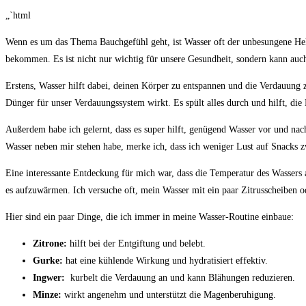
„`html
Wenn es um das‍ Thema Bauchgefühl geht, ist Wasser oft⁢ der unbesungene Held.⁣
bekommen. Es ist nicht nur wichtig für unsere Gesundheit, sondern kann ‌auch a
Erstens, Wasser hilft dabei, ‌deinen Körper zu entspannen und die ⁣Verdauung zu
Dünger ​für ⁣unser Verdauungssystem‌ wirkt. Es spült alles durch und hilft, die 
Außerdem habe ich gelernt, dass es super hilft, genügend Wasser vor und⁢ nach
Wasser neben ⁣mir stehen habe, ⁤merke ​ich, dass ich ⁢weniger Lust auf⁢ Snacks 
Eine⁤ interessante Entdeckung für mich war, dass ​die Temperatur des Wassers 
es aufzuwärmen. Ich versuche oft, mein Wasser mit ‌ein paar Zitrusscheiben od
Hier sind‍ ein paar Dinge, die ich⁢ immer in meine ‌Wasser-Routine ⁢einbaue:
Zitrone:
​hilft‍ bei⁢ der Entgiftung⁣ und belebt.
Gurke:
hat eine⁣ kühlende Wirkung⁢ und⁤ hydratisiert effektiv.
Ingwer:
‍ kurbelt die Verdauung an und kann Blähungen reduzieren.
Minze:
⁢wirkt angenehm und‌ unterstützt die⁤ Magenberuhigung.