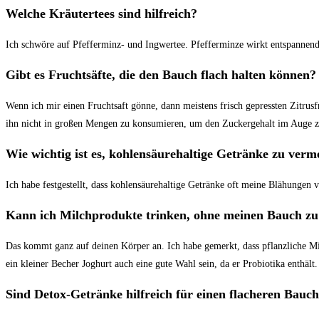
Welche Kräutertees sind‌ hilfreich?
Ich schwöre auf Pfefferminz- und Ingwertee. Pfefferminze‍ wirkt ⁢entspannen
Gibt ‌es Fruchtsäfte, die den Bauch flach halten können?
Wenn ich mir einen ⁣Fruchtsaft gönne,⁢ dann meistens frisch gepressten Zitrusfruc
ihn nicht in großen Mengen​ zu konsumieren, um den Zuckergehalt⁢ im Auge z
Wie ⁣wichtig ist es, kohlensäurehaltige Getränke zu verm
Ich habe festgestellt, dass ⁢kohlensäurehaltige Getränke⁤ oft meine ‌Blähungen 
Kann ⁢ich Milchprodukte trinken, ohne meinen Bauch zu
Das kommt ganz auf deinen Körper an. Ich habe⁤ gemerkt,‍ dass pflanzliche Mil
ein kleiner Becher Joghurt ⁣auch eine gute ⁢Wahl sein, da er Probiotika ⁤enthält.
Sind Detox-Getränke hilfreich für einen⁣ flacheren⁣ Bauc