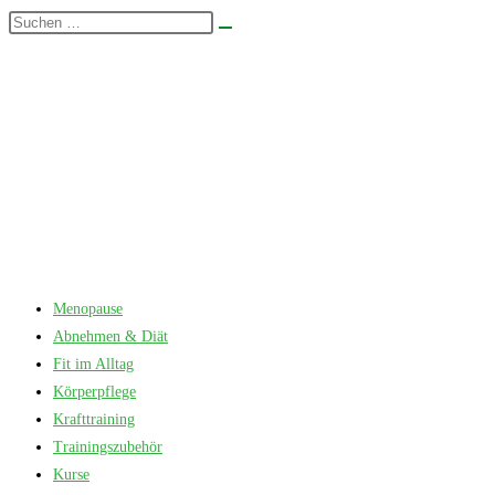
Zum
Diese
Suche
Inhalt
Website
starten
springen
durchsuchen
Menopause
Abnehmen & Diät
Fit im Alltag
Körperpflege
Krafttraining
Trainingszubehör
Kurse