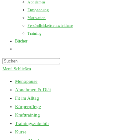
Abnehmen
Entspannung
Motivation
Persönlichkeitsentwicklung
Training
Bücher
Website-
Suche
Press
umschalten
Escape
Menü
Schließen
to
Menopause
close
Abnehmen & Diät
the
Fit im Alltag
search
Körperpflege
panel.
Krafttraining
Trainingszubehör
Kurse