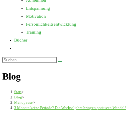
Abnehmen
Entspannung
Motivation
Persönlichkeitsentwicklung
Training
Bücher
Website-
Suche
Diese
umschalten
Website
Blog
durchsuchen
Start
>
Blog
>
Menopause
>
3 Monate keine Periode? Die Wechseljahre bringen positiven Wandel!