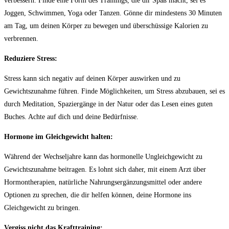
verbessern. Finde eine Form⁣ des Trainings, die‌ dir Spaß⁤ macht, ⁤sei es
⁤Joggen, Schwimmen, Yoga oder ⁢Tanzen. Gönne dir mindestens 30 Minuten
am Tag, um deinen Körper ‍zu bewegen und überschüssige Kalorien zu
verbrennen.
Reduziere Stress:
Stress kann sich‍ negativ auf deinen Körper ‍auswirken und ‍zu
Gewichtszunahme führen. Finde Möglichkeiten, um Stress abzubauen, sei ‌es
durch Meditation, Spaziergänge in der Natur oder das‍ Lesen eines guten
Buches.⁣ Achte auf dich⁤ und deine Bedürfnisse.
Hormone im Gleichgewicht halten:
Während der Wechseljahre kann das hormonelle Ungleichgewicht⁣ zu
Gewichtszunahme beitragen. Es lohnt sich daher, mit einem Arzt über
Hormontherapien, natürliche Nahrungsergänzungsmittel oder andere
Optionen zu sprechen, die dir​ helfen ‌können, deine Hormone ins
Gleichgewicht zu bringen.
Vergiss nicht das Krafttraining: