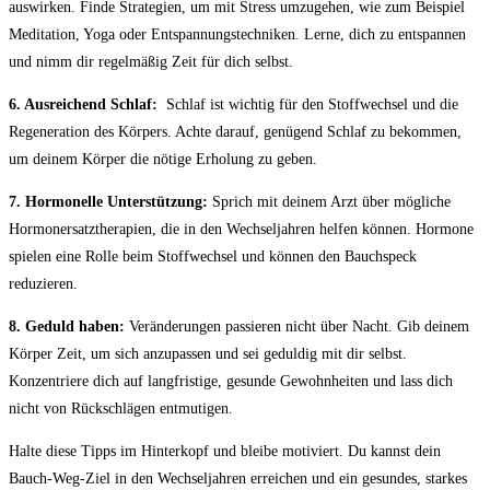
auswirken. Finde Strategien, um mit Stress⁢ umzugehen, wie ⁢zum Beispiel ​
Meditation, Yoga oder Entspannungstechniken. Lerne, dich zu entspannen
und nimm ⁢dir regelmäßig Zeit für dich selbst.
6. Ausreichend Schlaf:
⁣ Schlaf ist wichtig für den Stoffwechsel und ​die
Regeneration des Körpers. Achte darauf, genügend Schlaf zu bekommen,
um deinem Körper die nötige Erholung‍ zu geben.
7. Hormonelle Unterstützung:
⁤Sprich ‍mit deinem Arzt über mögliche
Hormonersatztherapien, die in den Wechseljahren helfen können.⁢ Hormone
spielen eine Rolle ​beim Stoffwechsel und können den⁢ Bauchspeck
reduzieren.
8.​ Geduld haben:
Veränderungen passieren⁤ nicht über‍ Nacht. Gib deinem
Körper Zeit, um sich anzupassen und sei geduldig mit dir selbst.
Konzentriere dich auf langfristige, gesunde Gewohnheiten und lass​ dich
nicht von Rückschlägen ‌entmutigen.
Halte diese Tipps im ‌Hinterkopf‍ und bleibe motiviert. Du kannst dein
Bauch-Weg-Ziel ⁢in den ​Wechseljahren⁢ erreichen ‍und ein gesundes, starkes