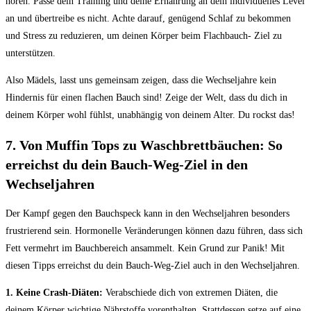
hören. Passe dein Training und deine Ernährung an dein individuelles Level
⁤an und übertreibe​ es nicht. Achte ​darauf, genügend ⁤Schlaf zu bekommen
und‌ Stress zu reduzieren, um deinen Körper beim Flachbauch- Ziel zu
unterstützen.
Also Mädels, lasst uns gemeinsam zeigen, dass die‌ Wechseljahre ‌kein
Hindernis für einen flachen​ Bauch sind! Zeige ‍der Welt, dass du dich ⁣in
deinem Körper wohl fühlst, unabhängig ‍von⁤ deinem Alter. Du⁤ rockst das!
7. Von Muffin Tops zu Waschbrettbäuchen: So
erreichst du dein Bauch-Weg-Ziel in den
Wechseljahren
Der Kampf gegen den⁤ Bauchspeck kann in den Wechseljahren besonders
frustrierend sein. Hormonelle Veränderungen können dazu⁢ führen,​ dass sich
Fett vermehrt im Bauchbereich⁤ ansammelt. Kein ⁢Grund zur Panik! Mit
⁣diesen Tipps erreichst du dein ‌Bauch-Weg-Ziel auch​ in den Wechseljahren.
1. Keine Crash-Diäten:
Verabschiede dich von‌ extremen Diäten, die
deinem Körper wichtige Nährstoffe ⁢vorenthalten. Stattdessen setze ⁤auf⁤ eine