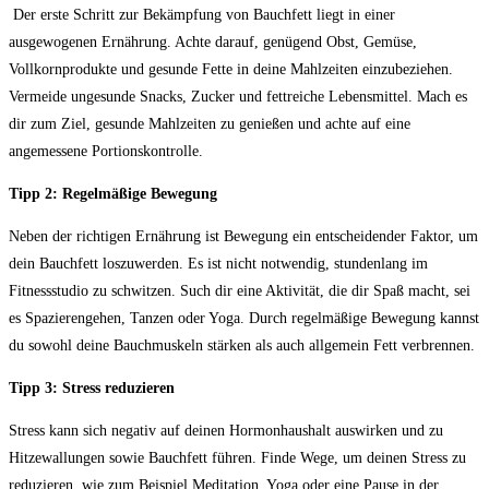
⁣ Der erste Schritt zur Bekämpfung von Bauchfett liegt in einer
ausgewogenen ‌Ernährung. ‍Achte darauf, genügend Obst, Gemüse,
Vollkornprodukte und gesunde Fette⁤ in deine Mahlzeiten einzubeziehen.
Vermeide ungesunde Snacks, Zucker und fettreiche Lebensmittel. Mach ​es
dir zum Ziel, gesunde Mahlzeiten zu‍ genießen und achte auf eine
angemessene Portionskontrolle.
Tipp 2: Regelmäßige ⁢Bewegung
Neben der ⁣richtigen Ernährung‌ ist Bewegung ein entscheidender Faktor,​ um
dein Bauchfett loszuwerden. Es ist nicht notwendig, stundenlang im
Fitnessstudio zu schwitzen. Such dir eine​ Aktivität, die dir ⁤Spaß macht, sei
es Spazierengehen, ​Tanzen oder ⁤Yoga. Durch regelmäßige Bewegung kannst
du sowohl deine Bauchmuskeln stärken als auch ⁣allgemein Fett verbrennen.
Tipp 3: Stress reduzieren
Stress‌ kann sich‌ negativ auf deinen Hormonhaushalt auswirken und zu
Hitzewallungen sowie⁤ Bauchfett führen. Finde Wege, um deinen Stress zu
reduzieren, wie zum ⁣Beispiel Meditation, Yoga oder eine ​Pause⁢ in ⁢der