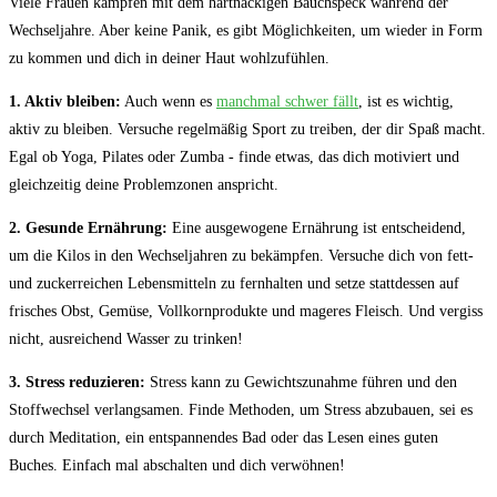
Viele Frauen ‌kämpfen mit dem hartnäckigen Bauchspeck während der
Wechseljahre. Aber keine Panik, es ​gibt Möglichkeiten, um wieder in‍ Form
zu kommen und dich in deiner Haut wohlzufühlen.
1. Aktiv bleiben:
‍Auch wenn es
manchmal schwer fällt
, ist es wichtig,
aktiv ‌zu bleiben. Versuche regelmäßig Sport zu ⁤treiben, der dir Spaß macht.
Egal​ ob Yoga, Pilates oder ⁣Zumba ​- finde etwas, das‍ dich ⁢motiviert und
gleichzeitig deine ​Problemzonen anspricht.
2.⁤ Gesunde Ernährung:
Eine ausgewogene Ernährung ist entscheidend,
um ⁤die Kilos in den ‍Wechseljahren zu ‌bekämpfen. ​Versuche dich von fett-
und zuckerreichen Lebensmitteln zu fernhalten und setze stattdessen auf
frisches Obst, Gemüse, Vollkornprodukte und mageres Fleisch. Und vergiss
nicht, ausreichend⁢ Wasser ⁤zu trinken!
3. Stress reduzieren:
Stress kann ‌zu Gewichtszunahme ‍führen und den
Stoffwechsel verlangsamen.⁢ Finde Methoden, um Stress⁣ abzubauen,⁣ sei es
durch Meditation, ein entspannendes Bad oder das Lesen eines guten
Buches. Einfach‌ mal abschalten und dich verwöhnen!