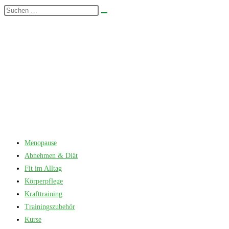
Zum
Diese
Suche
Inhalt
Website
starten
springen
durchsuchen
Menopause
Abnehmen & Diät
Fit im Alltag
Körperpflege
Krafttraining
Trainingszubehör
Kurse