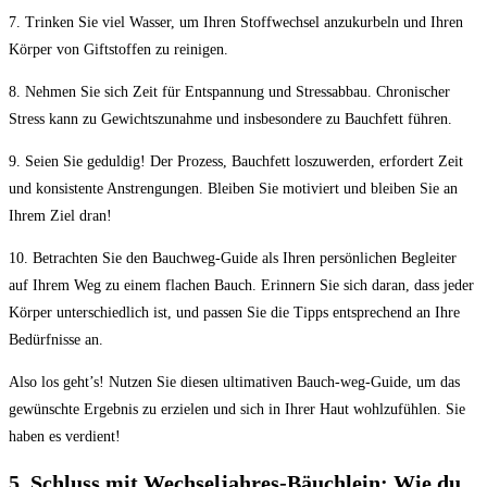
7. ⁤Trinken Sie viel Wasser,⁢ um Ihren Stoffwechsel anzukurbeln und Ihren
Körper von Giftstoffen zu reinigen.
8. ⁤Nehmen Sie sich Zeit für Entspannung⁢ und Stressabbau. Chronischer
Stress kann ​zu Gewichtszunahme und insbesondere ‍zu Bauchfett führen.
9. Seien Sie geduldig! Der Prozess,​ Bauchfett loszuwerden, erfordert Zeit
und konsistente ⁤Anstrengungen. Bleiben​ Sie motiviert und bleiben Sie an
Ihrem Ziel dran!
10. Betrachten ​Sie ⁤den Bauchweg-Guide als Ihren persönlichen Begleiter
auf Ihrem Weg zu einem flachen Bauch. Erinnern Sie sich daran, dass ‍jeder
Körper unterschiedlich ist, und passen⁣ Sie die Tipps entsprechend ‍an Ihre
‍Bedürfnisse an.
Also los​ geht’s! Nutzen Sie diesen ultimativen Bauch-weg-Guide, um das
gewünschte Ergebnis zu erzielen und sich in ​Ihrer Haut wohlzufühlen. Sie
haben es verdient!
5. Schluss mit Wechseljahres-Bäuchlein: Wie du