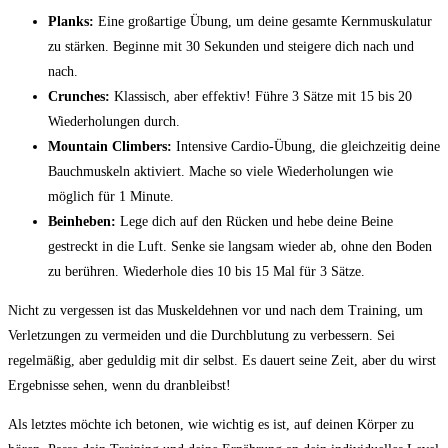
Planks:
Eine großartige Übung, um deine gesamte Kernmuskulatur
zu stärken. Beginne mit 30⁣ Sekunden und steigere dich ‍nach und
nach.
Crunches:
Klassisch, aber ​effektiv! Führe 3 Sätze mit 15 bis 20
Wiederholungen durch.
Mountain Climbers:
​Intensive Cardio-Übung, die gleichzeitig deine
Bauchmuskeln aktiviert. Mache so viele Wiederholungen ​wie
möglich für 1⁢ Minute.
Beinheben:
Lege dich auf den Rücken ​und hebe deine ​Beine⁢
gestreckt in die Luft. Senke⁤ sie⁤ langsam‌ wieder ab,⁢ ohne den‌ Boden
zu ⁢berühren. Wiederhole ⁣dies 10 bis 15 Mal für 3 Sätze.
Nicht zu vergessen ist⁤ das Muskeldehnen vor und ​nach dem Training, um
⁢Verletzungen ‍zu ‌vermeiden und ‍die Durchblutung zu verbessern. Sei
regelmäßig, aber geduldig⁢ mit dir ⁤selbst. Es dauert seine Zeit, aber du wirst
Ergebnisse sehen,‍ wenn du dranbleibst!
Als letztes möchte ich betonen, wie wichtig es ist,‍ auf‌ deinen Körper zu