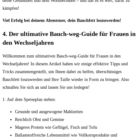
deine Gesundheit und dein Wohlbefinden – und das ist es wert, ⁢dafür zu
kämpfen!
Viel ‌Erfolg⁣ bei deinem Abenteuer, dein ⁢Bauchfett loszuwerden!
4. Der ultimative Bauch-weg-Guide für Frauen in
den Wechseljahren
Willkommen zum ultimativen Bauch-weg-Guide für Frauen in den
Wechseljahren!⁤ In ⁣diesem Artikel haben wir einige​ effektive Tipps ‌und
Tricks zusammengestellt, um Ihnen dabei zu helfen, überschüssiges
Bauchfett loszuwerden ⁤und⁤ Ihre ⁤Taille wieder ‌in Form zu ​bringen. Also
schnallen Sie sich an und⁤ lassen Sie uns loslegen!
1. Auf dem Speiseplan stehen:
Gesunde und ausgewogene Mahlzeiten
Reichlich Obst und Gemüse
Mageres⁣ Protein​ wie Geflügel, Fisch und Tofu
Ballaststoffreiche Lebensmittel wie ⁤Vollkornprodukte und