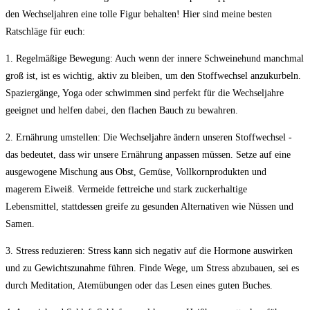
den Wechseljahren eine tolle‍ Figur behalten! Hier⁤ sind ⁢meine besten
Ratschläge ⁤für euch:
1. Regelmäßige Bewegung:
‌Auch wenn der innere ​Schweinehund manchmal
groß ist, ist es wichtig, aktiv zu bleiben,‌ um‍ den Stoffwechsel anzukurbeln.⁢
Spaziergänge, ⁣Yoga ⁢oder schwimmen ‍sind perfekt für die Wechseljahre
⁤geeignet und helfen dabei, den flachen⁤ Bauch zu bewahren.
2. Ernährung umstellen:
Die ‌Wechseljahre ändern unseren Stoffwechsel -​
das bedeutet, dass wir unsere Ernährung anpassen müssen. Setze auf eine
ausgewogene Mischung aus Obst,⁣ Gemüse, Vollkornprodukten und
‍magerem Eiweiß. Vermeide fettreiche und⁤ stark ​zuckerhaltige⁤
Lebensmittel, stattdessen greife zu gesunden Alternativen wie⁢ Nüssen und
Samen.
3. Stress reduzieren:
Stress ‌kann sich negativ ​auf die Hormone auswirken
und zu Gewichtszunahme⁢ führen. Finde Wege, um ‍Stress abzubauen, sei es ​
durch Meditation, Atemübungen oder das Lesen eines guten ⁣Buches.