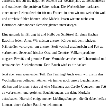
aufhören, uns auf die negativen Aspekte der Wechseljahre zu konzentrieren
und stattdessen die ⁢positiven Seiten sehen. Die Wechseljahre markieren
einen neuen Lebensabschnitt für ⁢uns‍ Frauen, in dem wir uns weiterhin wohl
und attraktiv‌ fühlen können. ⁢Also Mädels, lassen wir uns nicht von
Hormonen oder anderen Schwierigkeiten unterkriegen!
Eine gesunde Ernährung ist und bleibt der ​Schlüssel für einen flachen⁣
Bauch‌ in ⁢jedem Alter. Wir müssen unseren Körper mit den richtigen
Nährstoffen‍ versorgen, um unseren Stoffwechsel anzukurbeln und ‌Fett zu
verbrennen. Setze auf frisches Obst und Gemüse, Vollkornprodukte,
mageres Eiweiß und gesunde Fette. ⁢Vermeide verarbeitete Lebensmittel und
reduziere den Zuckerkonsum. Dein Bauch wird es dir danken!
Jetzt aber zum spannenden Teil: ⁣Das⁢ Training! Auch wenn wir ⁣uns in den
‌Wechseljahren befinden, können‍ wir immer noch unsere Bauchmuskeln
stärken und‍ formen. Setze ​auf eine Mischung aus Cardio-Übungen, um ⁢Fett⁣
zu verbrennen, und gezielten Bauchübungen, um deine Muskeln
aufzubauen. Hier sind einige meiner Lieblingsübungen, die dir dabei helfen
können, einen flachen Bauch zu bekommen: