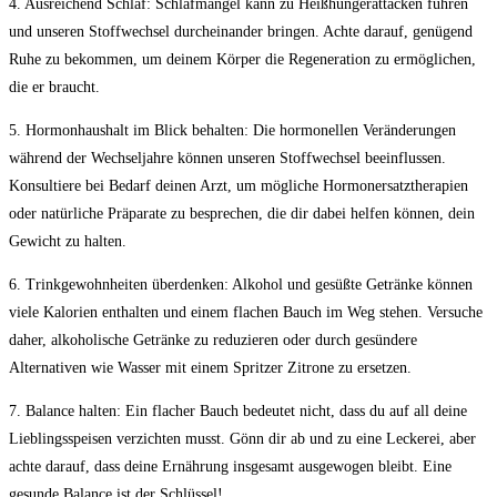
4. Ausreichend Schlaf:
Schlafmangel kann zu Heißhungerattacken ​führen
und unseren Stoffwechsel durcheinander bringen. Achte darauf, genügend
Ruhe zu bekommen, um deinem Körper die Regeneration ​zu ermöglichen,
die er braucht.
5.⁤ Hormonhaushalt im ⁤Blick behalten:
Die hormonellen Veränderungen
während der Wechseljahre können unseren Stoffwechsel beeinflussen.
Konsultiere bei Bedarf deinen Arzt, um mögliche Hormonersatztherapien
oder ⁤natürliche ⁢Präparate zu besprechen, die dir dabei helfen können, dein
Gewicht ‍zu halten.
6. Trinkgewohnheiten überdenken:
Alkohol und gesüßte Getränke können
viele Kalorien enthalten und einem flachen Bauch im Weg stehen. Versuche
daher, alkoholische Getränke zu ⁤reduzieren oder durch gesündere
Alternativen wie Wasser mit einem Spritzer Zitrone zu ersetzen.
7.‍ Balance ‌halten:
Ein flacher Bauch bedeutet nicht,‌ dass du auf all ‌deine
Lieblingsspeisen verzichten musst. Gönn dir ab und zu eine Leckerei, ⁢aber
achte ‌darauf, dass ⁣deine⁣ Ernährung insgesamt‍ ausgewogen bleibt. Eine
gesunde Balance ​ist‌ der Schlüssel!