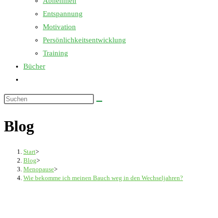
Abnehmen
Entspannung
Motivation
Persönlichkeitsentwicklung
Training
Bücher
Website-
Suche
Diese
umschalten
Website
Blog
durchsuchen
Start
>
Blog
>
Menopause
>
Wie bekomme ich meinen Bauch weg in den Wechseljahren?