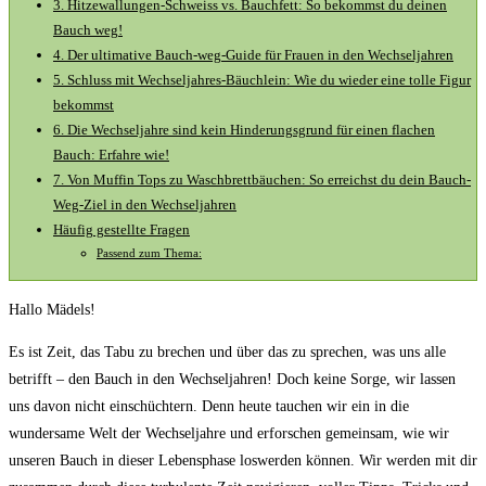
3. ​Hitzewallungen-Schweiss vs. Bauchfett: So ‍bekommst du deinen
‍Bauch weg!
4. Der ultimative Bauch-weg-Guide für Frauen in den Wechseljahren
5. Schluss mit Wechseljahres-Bäuchlein: Wie du wieder eine tolle Figur
bekommst
6. Die Wechseljahre‍ sind kein Hinderungsgrund für einen flachen
Bauch: ‍Erfahre wie!
7. Von Muffin Tops zu Waschbrettbäuchen: So erreichst du dein Bauch-
Weg-Ziel in den Wechseljahren
Häufig gestellte Fragen
Passend zum Thema:
Hallo Mädels!
Es ist Zeit, das Tabu zu brechen ‍und über das zu sprechen, was uns alle
⁤betrifft – den Bauch in den Wechseljahren! Doch keine Sorge, wir lassen
uns davon nicht einschüchtern. Denn heute ‍tauchen wir ein ⁣in die
⁣wundersame Welt der Wechseljahre und erforschen gemeinsam, wie wir
unseren Bauch in dieser Lebensphase loswerden können. Wir werden mit dir