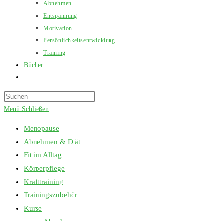
Abnehmen
Entspannung
Motivation
Persönlichkeitsentwicklung
Training
Bücher
Website-
Suche
Press
umschalten
Escape
Menü
Schließen
to
Menopause
close
Abnehmen & Diät
the
Fit im Alltag
search
Körperpflege
panel.
Krafttraining
Trainingszubehör
Kurse