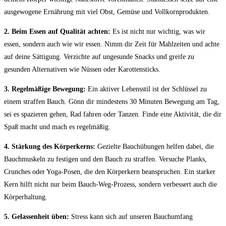
ausgewogene Ernährung mit viel Obst, Gemüse und Vollkornprodukten.
2. Beim Essen auf Qualität achten:
Es ist​ nicht nur wichtig, was wir
essen, sondern auch wie wir essen.‍ Nimm dir Zeit für ‌Mahlzeiten und ⁢achte
auf deine Sättigung. Verzichte auf ungesunde Snacks und greife zu ​
gesunden Alternativen⁤ wie Nüssen oder Karottensticks.
3. Regelmäßige Bewegung:
⁢Ein ​aktiver Lebensstil ist der Schlüssel zu
einem straffen Bauch.⁤ Gönn⁢ dir‌ mindestens 30 Minuten Bewegung am Tag,
sei es spazieren gehen, Rad fahren oder Tanzen. Finde eine⁣ Aktivität, ‌die⁢ dir‍
Spaß macht und mach es regelmäßig.
4. Stärkung des Körperkerns:
Gezielte⁢ Bauchübungen helfen dabei, die
Bauchmuskeln zu festigen und den Bauch zu straffen. ‍Versuche Planks,
Crunches oder Yoga-Posen, die den Körperkern beanspruchen. Ein starker
⁢Kern hilft nicht nur beim ‍Bauch-Weg-Prozess, sondern verbessert auch‍ die⁢
Körperhaltung.
5. Gelassenheit üben:
Stress kann sich auf unseren Bauchumfang