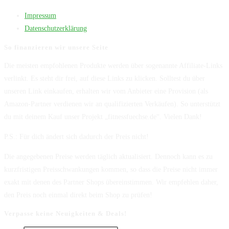
Impressum
Datenschutzerklärung
So finanzieren wir unsere Seite
Die meisten empfohlenen Produkte werden über sogenannte Affiliate-Links
verlinkt. Es steht dir frei, auf diese Links zu klicken. Solltest du über
unseren Link einkaufen, erhalten wir vom Anbieter eine Provision (als
Amazon-Partner verdienen wir an qualifizierten Verkäufen). So unterstützt
du mit deinem Kauf unser Projekt „fitnessfuechse.de“. Vielen Dank!
P.S.: Für dich ändert sich dadurch der Preis nicht!
Die angegebenen Preise werden täglich aktualisiert. Dennoch kann es zu
kurzfristigen Preisschwankungen kommen, so dass die Preise nicht immer
exakt mit denen des Partner Shops übereinstimmen. Wir empfehlen daher,
den Preis noch einmal direkt beim Shop zu prüfen!
Verpasse keine Neuigkeiten & Deals!