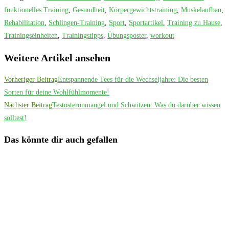
funktionelles Training
,
Gesundheit
,
Körpergewichtstraining
,
Muskelaufbau
,
Rehabilitation
,
Schlingen-Training
,
Sport
,
Sportartikel
,
Training zu Hause
,
Trainingseinheiten
,
Trainingstipps
,
Übungsposter
,
workout
Weitere Artikel ansehen
Vorheriger Beitrag
Entspannende Tees für die Wechseljahre: Die besten
Sorten für deine Wohlfühlmomente!
Nächster Beitrag
Testosteronmangel und Schwitzen: Was du darüber wissen
solltest!
Das könnte dir auch gefallen