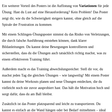
Ein weiterer Vorteil des Posters ist die Auflistung von
Variationen
für jede
Übung.⁤ Hast du Lust auf eine Herausforderung? Kein⁣ Problem!​ Das Poster
zeigt dir, wie ⁤du die Schwierigkeit steigern kannst, ohne gleich‌ auf ⁤die
Spirale der Frustration⁢ zu kommen.
Mit einem Schlingen-Übungsposter nimmst du das ⁤Risiko von Verletzungen,
die durch falsche Ausführung entstehen können, dank klarer
Bildanleitungen. Du kannst deine Bewegungen kontrollieren⁣ und
sicherstellen, dass du die Übungen auch tatsächlich richtig machst, was zu
einem effektiveren‌ Training‍ führt.
Außerdem‍ macht es das Training abwechslungsreicher. Stell dir vor, du
machst jeden Tag die gleichen Übungen ‍–⁢ wie langweilig! Mit einem⁢ Poster‌
kannst du‍ deine Workouts planen und neue Übungen entdecken, die du
vielleicht noch nie zuvor ausprobiert hast.‍ Das hält die Motivation ​hoch und
sorgt ‍dafür, dass du am⁢ Ball bleibst.
Zusätzlich ist das Poster platzsparend und ⁤leicht zu‌ transportieren. Du
kannst es einfach⁤ an die Wand hängen oder bei ⁣Bedarf mitnehmen – ideal⁢