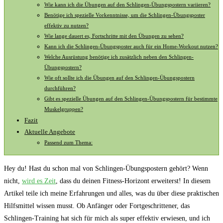
Wie kann ich die Übungen auf den Schlingen-Übungspostern variieren?
Benötige ich spezielle Vorkenntnisse, um die Schlingen-Übungsposter
effektiv zu nutzen?
Wie lange dauert es, Fortschritte mit ⁢den Übungen ‌zu sehen?
Kann ich ‌die Schlingen-Übungsposter auch für ein Home-Workout nutzen?
Welche Ausrüstung​ benötige ich​ zusätzlich neben den Schlingen-
Übungspostern?
Wie oft⁢ sollte ‌ich die Übungen ⁤auf den Schlingen-Übungspostern
durchführen?
Gibt ‍es spezielle ⁣Übungen auf den Schlingen-Übungspostern für bestimmte
Muskelgruppen?
Fazit
Aktuelle Angebote
Passend zum Thema:
Hey du! Hast ‍du schon⁣ mal von Schlingen-Übungspostern gehört? Wenn
nicht,
wird es Zeit
, dass du deinen ⁣Fitness-Horizont erweiterst! In ⁢diesem
Artikel teile ich meine ​Erfahrungen und alles, ⁣was du über diese praktischen
Hilfsmittel wissen musst. Ob Anfänger ⁤oder Fortgeschrittener, ‌das
Schlingen-Training hat ⁢sich für mich als ‌super effektiv ⁣erwiesen, und ich