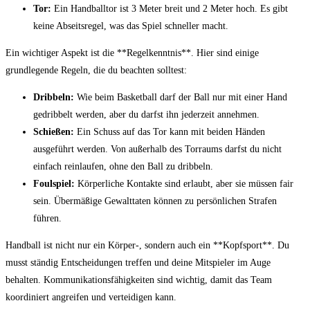
Tor:
Ein Handballtor ist 3 Meter breit‍ und ⁤2 Meter‌ hoch. ‍Es gibt⁢
keine Abseitsregel, was ⁣das Spiel ‌schneller macht.
Ein wichtiger Aspekt ist die **Regelkenntnis**. Hier sind einige⁣
grundlegende‍ Regeln, die du beachten solltest:
Dribbeln:
Wie beim Basketball darf ⁢der ⁣Ball nur mit einer Hand‌
gedribbelt werden,⁢ aber du ‍darfst ihn jederzeit annehmen.
Schießen:
Ein Schuss auf das Tor kann mit beiden Händen
⁣ausgeführt werden. Von außerhalb ‌des Torraums darfst du nicht
einfach reinlaufen, ohne den Ball zu dribbeln.
Foulspiel:
Körperliche Kontakte sind⁣ erlaubt, aber sie müssen ‌fair
sein. Übermäßige Gewalttaten können zu persönlichen Strafen
führen.
Handball ist nicht nur ein Körper-, ⁢sondern auch ein ‌**Kopfsport**. ⁣Du
musst ständig Entscheidungen treffen und deine Mitspieler‍ im Auge
behalten. Kommunikationsfähigkeiten⁤ sind wichtig, damit das Team
koordiniert angreifen⁤ und verteidigen kann.