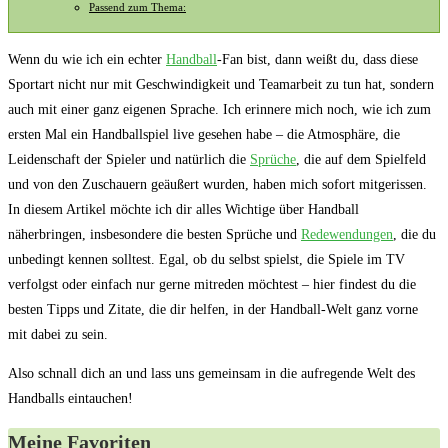
Passend zum Thema:
Wenn du wie ich ein echter ⁣
Handball
-Fan bist, dann weißt du, dass diese
Sportart⁤ nicht nur mit Geschwindigkeit und Teamarbeit zu tun hat, sondern
auch mit einer ganz eigenen Sprache. Ich erinnere mich noch, wie ich zum
ersten Mal⁤ ein Handballspiel⁣ live gesehen habe ‍– die ​Atmosphäre, die
Leidenschaft der Spieler und natürlich die​
Sprüche
,‍ die auf dem Spielfeld
und von den Zuschauern geäußert wurden, haben mich sofort mitgerissen.
In diesem Artikel möchte ich dir alles Wichtige über Handball
näherbringen, insbesondere ‌die besten Sprüche und
Redewendungen
, die du⁣
unbedingt kennen ⁢solltest. Egal, ob du selbst spielst, die ⁢Spiele im TV
verfolgst oder einfach nur gerne⁢ mitreden möchtest – hier findest du die
besten Tipps und Zitate,‌ die dir helfen,⁤ in der Handball-Welt ganz vorne
mit dabei zu sein.‌
Also schnall dich an und lass uns gemeinsam in die ​aufregende Welt ‍des ​
Handballs eintauchen!
Meine ⁤Favoriten