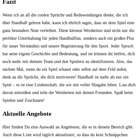
Fazit
Wenn ich ‍an all die coolen Sprüche und Redewendungen ​denke, die ich
über Handball gelernt habe, kann ich ehrlich sagen, ⁤dass sie ⁣dem Spiel eine
ganz besondere Note verleihen. Diese kleinen Weisheiten sind nicht nur die
perfekte‍ Unterhaltung für jeden Handballfan, sondern⁣ auch ein​ großes ⁣Plus
für‌ unser Verständnis und unsere Begeisterung für den Sport. Jeder Spruch
hat seine ‌eigene​ Geschichte und Bedeutung, und sie können dir helfen, dich
noch ⁣mehr mit deinem Team und den​ Spielern ⁤zu identifizieren. Also,​ das
nächste Mal, wenn du ein Spiel ​schaust oder ⁢selbst auf dem Feld stehst,
⁢denk an die Sprüche, die⁣ dich motivieren! Handball ist mehr als ⁣nur‌ ein
Spiel – es ist eine⁣ Leidenschaft, die wir mit voller Hingabe leben. Lass dich
davon mitreißen und teile die ⁣Weisheiten mit deinen Freunden. Spaß beim
Spielen⁢ und Zuschauen!
Aktuelle Angebote
Hier findest Du eine Auswahl an Angeboten, die es in diesem Bereich gibt.
Auch diese Liste wird täglich aktualisiert, so dass du kein Schnäppchen