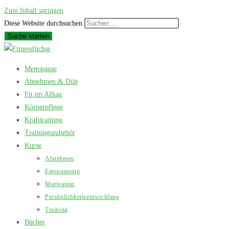
Zum Inhalt springen
Diese Website durchsuchen
Suche starten
Menopause
Abnehmen & Diät
Fit im Alltag
Körperpflege
Krafttraining
Trainingszubehör
Kurse
Abnehmen
Entspannung
Motivation
Persönlichkeitsentwicklung
Training
Bücher