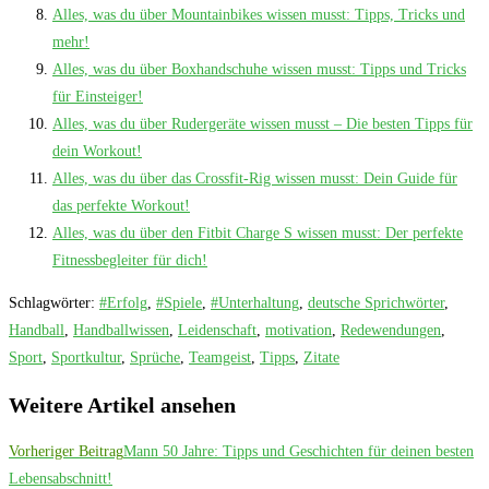
Alles, was du über Mountainbikes wissen musst: Tipps, Tricks und
mehr!
Alles, was du über Boxhandschuhe wissen musst: Tipps und Tricks
für Einsteiger!
Alles, was du über Rudergeräte wissen musst – Die besten Tipps für
dein Workout!
Alles, was du über das Crossfit-Rig wissen musst: Dein Guide für
das perfekte Workout!
Alles, was du über den Fitbit Charge S wissen musst: Der perfekte
Fitnessbegleiter für dich!
Schlagwörter
:
#Erfolg
,
#Spiele
,
#Unterhaltung
,
deutsche Sprichwörter
,
Handball
,
Handballwissen
,
Leidenschaft
,
motivation
,
Redewendungen
,
Sport
,
Sportkultur
,
Sprüche
,
Teamgeist
,
Tipps
,
Zitate
Weitere Artikel ansehen
Vorheriger Beitrag
Mann 50 Jahre: Tipps und Geschichten für deinen besten
Lebensabschnitt!