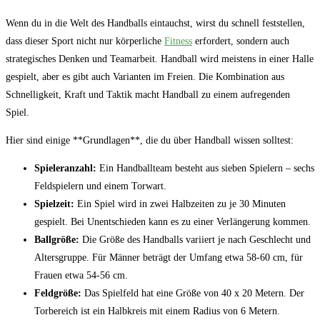
Wenn ​du in die Welt des Handballs eintauchst, wirst du schnell feststellen,
⁤dass dieser ⁢Sport nicht nur körperliche
Fitness
erfordert, sondern⁢ auch
strategisches Denken und ⁢Teamarbeit. Handball wird meistens ‌in einer Halle
gespielt, aber es gibt auch Varianten im Freien. Die Kombination aus
Schnelligkeit, Kraft und Taktik macht Handball zu​ einem aufregenden⁢
Spiel.
Hier sind ⁤einige **Grundlagen**, die du über Handball wissen ​solltest:
Spieleranzahl:
Ein Handballteam besteht aus ‍sieben Spielern –‍ sechs
Feldspielern⁤ und einem ⁤Torwart.
Spielzeit:
Ein Spiel⁤ wird in zwei Halbzeiten⁢ zu je​ 30⁣ Minuten
‌gespielt. Bei Unentschieden‌ kann es​ zu einer Verlängerung kommen.
Ballgröße:
Die Größe des Handballs variiert je nach Geschlecht und
Altersgruppe. Für ⁢Männer ⁤beträgt⁢ der‌ Umfang etwa 58-60 cm, für
Frauen etwa 54-56 cm.
Feldgröße:
Das Spielfeld ​hat eine Größe von 40 ​x 20 Metern. Der
⁣Torbereich ist ein Halbkreis mit einem ⁢Radius von 6 Metern.