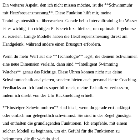
Ein weiterer Aspekt, ​den ich nicht​ missen möchte, ist die **Schwimmuhr
mit Herzfrequenzmessung**. Diese​ Funktion hilft mir, meine
Trainingsintensität zu überwachen.‍ Gerade ⁢beim Intervalltraining im Wasser
ist es wichtig, im richtigen Pulsbereich zu bleiben, um optimale Ergebnisse
zu erzielen. Einige Modelle ⁢haben die Herzfrequenzmessung direkt am
Handgelenk, während andere ⁢einen Brustgurt ⁢erfordern.
Wenn ⁢du mehr ⁤Wert auf die **Technologie** legst,⁤ die ​deinem Schwimmen
eine neue Dimension verleiht, dann sind **Intelligent Swimming
Watches**⁣ genau das Richtige. Diese Uhren können nicht nur deine‍
Schwimmtechnik analysieren, sondern bieten auch personalisierte Coaching-
Feedbacks ⁤an. Ich fand es super hilfreich, ‌meine Technik ⁤zu⁢ verbessern,
indem ich direkt⁤ von der Uhr Rückmeldung erhielt.
**Einsteiger-Schwimmuhren** sind ideal, wenn du gerade erst anfängst
oder einfach nur gelegentlich schwimmst. Sie sind in der Regel günstiger
und enthalten die grundlegenden Funktionen.⁣ Ich empfehle, mit einem
solchen​ Modell zu beginnen, um‌ ein​ Gefühl für die Funktionen zu
bekommen, die dir wichtig sind.