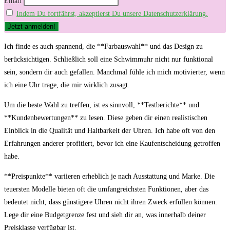
Email
Indem Du fortfährst, akzeptierst Du unsere Datenschutzerklärung.
Ich ⁤finde es auch spannend, die **Farbauswahl** ​und das Design​ zu
berücksichtigen. ‌Schließlich soll⁣ eine Schwimmuhr nicht ⁢nur funktional‌
sein, sondern dir‍ auch gefallen. Manchmal fühle ich mich motivierter,⁣ wenn
ich eine⁣ Uhr trage, die mir wirklich zusagt.
Um die beste ⁢Wahl zu treffen, ist es sinnvoll, ​**Testberichte** und
**Kundenbewertungen** zu lesen. Diese geben dir einen realistischen
Einblick​ in die Qualität und Haltbarkeit der ‌Uhren. Ich ​habe⁣ oft‍ von den
Erfahrungen anderer profitiert, bevor ich eine Kaufentscheidung getroffen
habe.
**Preispunkte** variieren erheblich je nach Ausstattung und⁤ Marke. ‌Die
teuersten Modelle bieten oft die umfangreichsten Funktionen, aber das
bedeutet‍ nicht, dass günstigere Uhren ‍nicht ihren Zweck erfüllen können.
Lege dir​ eine Budgetgrenze⁤ fest und sieh dir ⁢an, was innerhalb deiner‌
Preisklasse verfügbar ist.