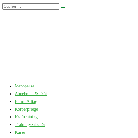
Zum
Diese
Suche
Inhalt
Website
starten
springen
durchsuchen
Menopause
Abnehmen & Diät
Fit im Alltag
Körperpflege
Krafttraining
Trainingszubehör
Kurse