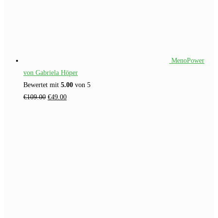
MenoPower
von Gabriela Höper
Bewertet mit
5.00
von 5
Ursprünglicher
Aktueller
€
109.00
€
49.00
Preis
Preis
war:
ist:
€109.00
€49.00.