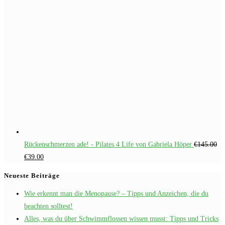
Rückenschmerzen ade! - Pilates 4 Life von Gabriela Höper
€
145.00
Ursprünglicher
Aktueller
€
39.00
Preis
Preis
Neueste Beiträge
war:
ist:
Wie erkennt man die Menopause? – Tipps und Anzeichen, die du
€145.00
€39.00.
beachten solltest!
Alles, was du über Schwimmflossen wissen musst: Tipps und Tricks