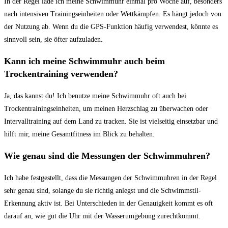
In der Regel lade ich meine Schwimmuhr einmal pro Woche ‍auf, besonders
nach intensiven Trainingseinheiten oder Wettkämpfen.⁣ Es hängt jedoch von
der ⁣Nutzung ab. Wenn du die GPS-Funktion häufig verwendest, könnte es​
sinnvoll sein, sie öfter aufzuladen.
Kann ⁢ich meine Schwimmuhr auch⁢ beim
Trockentraining verwenden?
Ja,​ das kannst du! Ich benutze meine‌ Schwimmuhr oft auch bei
Trockentrainingseinheiten, um meinen⁤ Herzschlag zu überwachen ​oder
Intervalltraining auf dem Land zu tracken.‍ Sie ist vielseitig einsetzbar und
hilft mir, meine Gesamtfitness​ im Blick zu behalten.
Wie genau sind die Messungen ⁣der Schwimmuhren?
Ich ⁣habe festgestellt, dass die Messungen​ der Schwimmuhren in der ⁣Regel‍
sehr genau sind, solange du sie richtig anlegst und die Schwimmstil-
Erkennung aktiv‌ ist. ⁢Bei Unterschieden in​ der Genauigkeit ​kommt ⁣es oft ​
darauf an, wie gut die Uhr mit ⁣der Wasserumgebung zurechtkommt.