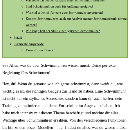
Was sollte ich bei der​ Auswahl einer Schwimmuhr beachten?
Sind ‌Schwimmuhren auch für⁢ Anfänger geeignet?
Wie viel sollte ich für eine gute Schwimmuhr investieren?
Können Schwimmuhren auch zur Analyse meiner ‍Schwimmtechnik genutzt
werden?
Wie lange‍ hält der Akku einer typischen Schwimmuhr?
Fazit
Aktuelle Angebote
Passend zum Thema:
### Alles, was du über Schwimmuhren⁢ wissen musst: Deine perfekte‍
Begleitung fürs Schwimmen!
Hey, du! Wenn du genauso wie ‌ich ‍gerne ​schwimmst, dann weißt du, wie
wichtig es ist, die richtigen Gadgets zur Hand⁣ zu haben. Eine Schwimmuhr
ist nicht nur ein ‌stylisches Accessoire, ​sondern kann dir auch helfen, dein
Training zu optimieren​ und deine Fortschritte‌ im ​Auge zu​ behalten. ‌Ich⁤
habe mich intensiv mit diesem Thema beschäftigt und möchte dir⁢ alles
‌Wichtige‌ über Schwimmuhren ⁢erzählen. Von⁣ den ‍verschiedenen ​Funktionen
bis hin zu den ⁤besten Modellen – hier ⁢findest du ⁢alles, was du ⁢wissen musst,