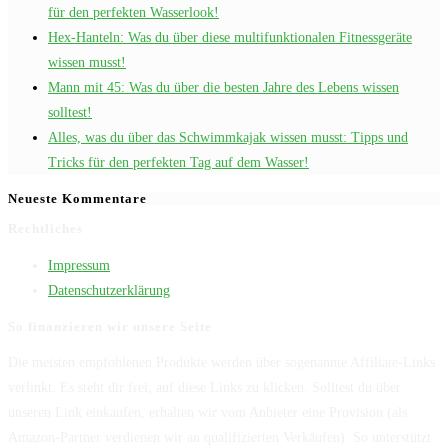
für den perfekten Wasserlook!
Hex-Hanteln: Was du über diese multifunktionalen Fitnessgeräte
wissen musst!
Mann mit 45: Was du über die besten Jahre des Lebens wissen
solltest!
Alles, was du über das Schwimmkajak wissen musst: Tipps und
Tricks für den perfekten Tag auf dem Wasser!
Neueste Kommentare
Rechtliches
Impressum
Datenschutzerklärung
So finanzieren wir unsere Seite
Die meisten empfohlenen Produkte werden über sogenannte Affiliate-Links
verlinkt. Es steht dir frei, auf diese Links zu klicken. Solltest du über
unseren Link einkaufen, erhalten wir vom Anbieter eine Provision (als
Amazon-Partner verdienen wir an qualifizierten Verkäufen). So unterstützt