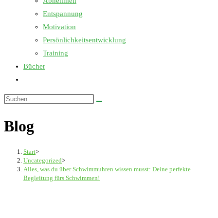
Abnehmen
Entspannung
Motivation
Persönlichkeitsentwicklung
Training
Bücher
Website-
Suche
Diese
umschalten
Website
Blog
durchsuchen
Start
>
Uncategorized
>
Alles, was du über Schwimmuhren wissen musst: Deine perfekte
Begleitung fürs Schwimmen!