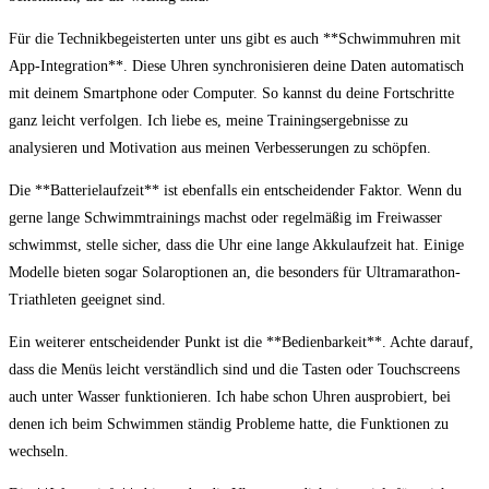
Für die Technikbegeisterten unter uns ​gibt ​es​ auch **Schwimmuhren mit
App-Integration**. ‌Diese⁣ Uhren ​synchronisieren⁣ deine Daten automatisch
mit⁣ deinem Smartphone oder Computer. So kannst du deine Fortschritte
ganz⁢ leicht​ verfolgen. Ich ⁤liebe es, meine​ Trainingsergebnisse ⁢zu
analysieren und Motivation aus meinen Verbesserungen ‍zu schöpfen.
Die **Batterielaufzeit** ist ebenfalls ein entscheidender Faktor. Wenn du
gerne lange Schwimmtrainings⁣ machst ⁢oder​ regelmäßig ⁣im Freiwasser
‍schwimmst, stelle sicher, dass die⁤ Uhr eine lange Akkulaufzeit hat. Einige
Modelle bieten sogar⁢ Solaroptionen ⁤an, die besonders ⁢für Ultramarathon-
Triathleten geeignet ‍sind.
Ein weiterer entscheidender Punkt​ ist die‌ **Bedienbarkeit**. Achte​ darauf,
dass die Menüs leicht verständlich sind⁣ und die Tasten oder‍ Touchscreens
auch⁤ unter Wasser funktionieren.⁢ Ich‌ habe schon Uhren ⁢ausprobiert, bei
denen ich beim Schwimmen ständig Probleme hatte, die⁣ Funktionen zu
wechseln.