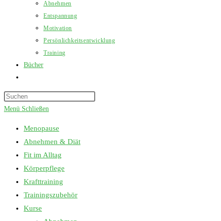
Abnehmen
Entspannung
Motivation
Persönlichkeitsentwicklung
Training
Bücher
Website-
Suche
Press
umschalten
Escape
Menü
Schließen
to
Menopause
close
Abnehmen & Diät
the
Fit im Alltag
search
Körperpflege
panel.
Krafttraining
Trainingszubehör
Kurse