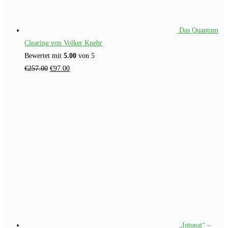
Das Quantum
Clearing von Volker Knehr
Bewertet mit
5.00
von 5
Ursprünglicher
Aktueller
€
257.00
€
97.00
Preis
Preis
war:
ist:
€257.00
€97.00.
„Intueat“ –