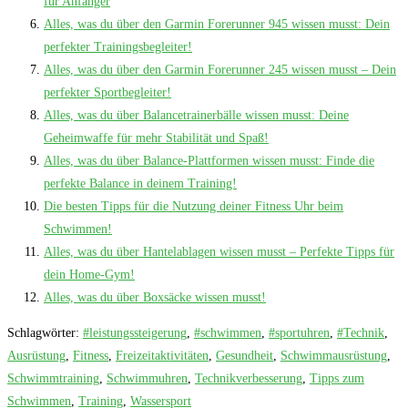
für Anfänger
Alles, was du über den Garmin Forerunner 945 wissen musst: Dein
perfekter Trainingsbegleiter!
Alles, was du über den Garmin Forerunner 245 wissen musst – Dein
perfekter Sportbegleiter!
Alles, was du über Balancetrainerbälle wissen musst: Deine
Geheimwaffe für mehr Stabilität und Spaß!
Alles, was du über Balance-Plattformen wissen musst: Finde die
perfekte Balance in deinem Training!
Die besten Tipps für die Nutzung deiner Fitness Uhr beim
Schwimmen!
Alles, was du über Hantelablagen wissen musst – Perfekte Tipps für
dein Home-Gym!
Alles, was du über Boxsäcke wissen musst!
Schlagwörter
:
#leistungssteigerung
,
#schwimmen
,
#sportuhren
,
#Technik
,
Ausrüstung
,
Fitness
,
Freizeitaktivitäten
,
Gesundheit
,
Schwimmausrüstung
,
Schwimmtraining
,
Schwimmuhren
,
Technikverbesserung
,
Tipps zum
Schwimmen
,
Training
,
Wassersport