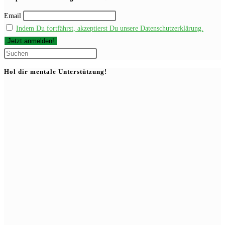
ein
Email
Indem Du fortfährst, akzeptierst Du unsere Datenschutzerklärung.
Press
Escape
Hol dir mentale Unterstützung!
to
close
the
search
panel.