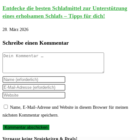
Entdecke die besten Schlafmittel zur Unterstützung
eines erholsamen Schlafs – Tipps für dich!
28. März 2026
Schreibe einen Kommentar
Kommentar
Gib
deinen
Gib
Namen
deine
Gib
oder
E-
deine
Name, E-Mail-Adresse und Website in diesem Browser für meinen
Benutzernamen
Mail-
Website-
nächsten Kommentar speichern.
zum
Adresse
URL
Kommentieren
zum
ein
ein
Kommentieren
(optional)
Verpasse keine Neuigkeiten & Deals!