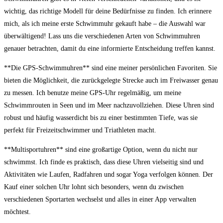
wichtig, das ​richtige Modell ⁢für‌ deine Bedürfnisse zu​ finden. Ich erinnere
mich, als ich ⁤meine ⁤erste Schwimmuhr gekauft habe – ⁢die Auswahl war
überwältigend! Lass uns die⁤ verschiedenen Arten von Schwimmuhren
genauer betrachten, damit du eine informierte Entscheidung treffen kannst.
**Die ⁢GPS-Schwimmuhren** sind⁤ eine meiner persönlichen Favoriten. ‍Sie
⁤bieten die Möglichkeit, die zurückgelegte⁢ Strecke auch im Freiwasser genau
zu messen. Ich benutze meine GPS-Uhr ‍regelmäßig, um meine
‌Schwimmrouten in Seen und im Meer⁣ nachzuvollziehen. Diese ⁢Uhren ​sind
robust und häufig wasserdicht bis zu⁣ einer bestimmten Tiefe, was sie
perfekt für Freizeitschwimmer und Triathleten macht.
**Multisportuhren** sind eine ‍großartige Option, wenn ⁣du nicht nur
schwimmst. Ich ‌finde es praktisch, dass diese Uhren vielseitig ‍sind und‌
Aktivitäten wie Laufen, Radfahren⁣ und sogar Yoga verfolgen können. Der
Kauf einer ​solchen Uhr lohnt ‌sich besonders, wenn du zwischen
verschiedenen Sportarten wechselst ⁢und‌ alles ‍in⁢ einer ‌App verwalten
möchtest.