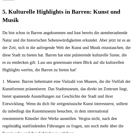
5. Kulturelle ⁢Highlights in ‌Barren: Kunst und
Musik
Du bist ⁤schon in​ Barren angekommen und hast bereits die atemberaubende
Natur und die historischen Sehenswürdigkeiten erkundet. Aber jetzt ⁢ist es an
der Zeit, sich in die‌ aufregende Welt der ​Kunst und Musik einzutauchen, die
diese Stadt zu bieten hat. ​Barren ‍hat eine pulsierende kulturelle Szene, die⁤
es zu entdecken gilt. Lass uns⁣ gemeinsam einen Blick auf die ⁣kulturellen
Highlights werfen, die Barren zu⁤ bieten hat!
1. Museen:‌ Barren⁣ beheimatet eine Vielzahl von ‍Museen, die ‍die ⁣Vielfalt ‌der
Kunstformen präsentieren. Das Stadtmuseum, das direkt im Zentrum liegt,​
bietet​ spannende Ausstellungen ⁤zur Geschichte der Stadt ⁢und ihrer
Entwicklung.‍ Wenn du⁣ dich für‍ zeitgenössische Kunst​ interessierst, solltest
du unbedingt ⁣das Kunstmuseum besuchen, in dem international
renommierte Künstler ihre Werke ausstellen. ⁤Vergiss nicht, nach den
regelmäßig⁢ stattfindenden Führungen zu fragen, um noch mehr über die