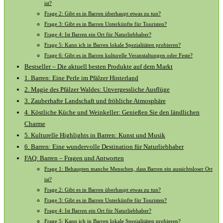
ist?
Frage 2: Gibt es in Barren überhaupt etwas zu tun?
Frage 3: Gibt es in Barren Unterkünfte für Touristen?
Frage 4: Ist Barren ein Ort für Naturliebhaber?
Frage 5: Kann ich in Barren lokale Spezialitäten probieren?
Frage 6: Gibt es in Barren kulturelle Veranstaltungen oder Feste?
Bestseller – Die aktuell ⁣besten⁤ Produkte auf dem Markt
1. Barren: Eine Perle ​im Pfälzer⁤ Hinterland
2. Magie des Pfälzer Waldes: Unvergessliche Ausflüge
3. Zauberhafte Landschaft⁢ und fröhliche⁤ Atmosphäre
4. Köstliche Küche und Weinkeller:⁢ Genießen Sie den ländlichen
Charme
5. Kulturelle ⁢Highlights in ‌Barren: Kunst und Musik
6. ‌Barren: ‍Eine wundervolle Destination für Naturliebhaber
FAQ: Barren – Fragen und Antworten
Frage 1: Behaupten manche Menschen, dass Barren ein aussichtsloser Ort
ist?
Frage 2: Gibt es in Barren überhaupt etwas zu tun?
Frage 3: Gibt es in Barren Unterkünfte für Touristen?
Frage 4: Ist Barren ein Ort für Naturliebhaber?
Frage 5: Kann ich in Barren lokale Spezialitäten probieren?