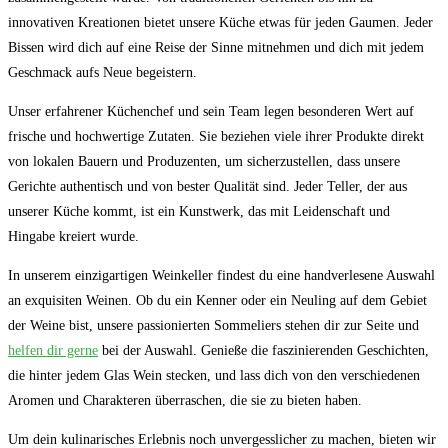
innovativen Kreationen bietet unsere Küche etwas für jeden Gaumen. ‌Jeder
Bissen⁢ wird ⁢dich auf eine Reise der Sinne mitnehmen und dich mit⁢ jedem
Geschmack ⁣aufs Neue⁢ begeistern.
Unser ⁢erfahrener Küchenchef und sein Team legen⁣ besonderen Wert auf
frische⁤ und hochwertige ​Zutaten. Sie​ beziehen viele ihrer Produkte direkt
von lokalen Bauern und Produzenten, um sicherzustellen,‌ dass unsere
Gerichte authentisch​ und⁢ von bester Qualität‍ sind. Jeder Teller, der aus
unserer Küche kommt, ist ein​ Kunstwerk, das mit Leidenschaft‌ und
Hingabe kreiert wurde.
In unserem einzigartigen Weinkeller findest du eine handverlesene Auswahl
an exquisiten Weinen. Ob ⁤du ein Kenner ‌oder ein Neuling ‌auf dem Gebiet
der Weine bist, unsere passionierten ⁤Sommeliers stehen dir zur Seite ⁤und ​
helfen dir gerne
bei der⁣ Auswahl.‍ Genieße die faszinierenden Geschichten,
die hinter ‍jedem Glas​ Wein ‍stecken,⁢ und lass dich von den‍ verschiedenen
⁢Aromen und⁤ Charakteren überraschen,⁢ die sie zu ‌bieten haben.
Um dein kulinarisches‌ Erlebnis ⁣noch unvergesslicher zu ⁤machen, ‌bieten wir