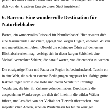
jeden Geschmack etwas⁣ Besonderes. ‍Also ‌nutze die Gelegenheit und lass
dich von der kreativen Energie dieser Stadt inspirieren!
6. ‌Barren: ‍Eine wundervolle Destination für
Naturliebhaber
Barren, ein wundervolles Reiseziel für Naturliebhaber! Hier erwartet dich
eine faszinierende Landschaft, geprägt von kargen Hügeln, ⁢endlosen Wüsten
und majestätischen Felsen. Obwohl die scheinbare Ödnis auf den ersten
Blick abschrecken mag,⁢ verbirgt ⁢sich in dieser kargen⁢ Schönheit eine
Vielzahl versteckter Schätze, die ‍darauf warten, ⁤von dir entdeckt zu werden.
Die ⁢einzigartige Flora und Fauna der‌ Region ist beeindruckend. Tauche ein
in eine Welt, die ‌sich an extreme Bedingungen angepasst hat. Saftige grüne‌
Kakteen‌ ragen stolz in‌ die ⁢Höhe und bieten Schutz für unzählige
⁤Vogelarten, die ‌hier ihr Zuhause gefunden‌ haben. Durchstreife ⁤die​
ausgedehnten Wanderwege, die dich ⁤tief hinein ‌in die⁤ wilden Wälder
führen, und ⁤lass dich ⁤von der Vielfalt der Tierwelt überraschen -⁣ von
majestätischen Adlern, scheuen Wüstenhasen bis⁤ hin zu‌ winzigen⁢