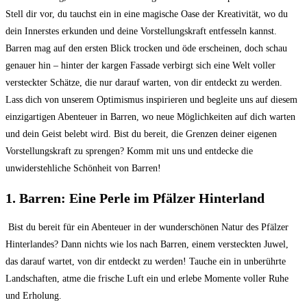
Stell dir vor, du tauchst ein in eine ⁢magische Oase der Kreativität, wo ‍du
dein⁢ Innerstes ⁤erkunden‌ und deine Vorstellungskraft entfesseln kannst.‌
Barren mag auf den ersten Blick trocken und‌ öde erscheinen, doch schau
genauer ‍hin –⁢ hinter der kargen Fassade verbirgt sich eine Welt voller
versteckter Schätze, die nur darauf ‌warten,‌ von dir entdeckt zu werden.
Lass‌ dich ‌von ⁣unserem Optimismus inspirieren und ‌begleite uns auf ​diesem
einzigartigen Abenteuer in Barren, wo neue​ Möglichkeiten auf dich‌ warten
und dein Geist belebt wird.⁢ Bist du bereit, die ⁣Grenzen deiner⁣ eigenen
Vorstellungskraft zu sprengen?‍ Komm mit uns und entdecke die
unwiderstehliche Schönheit von Barren!
1. Barren: Eine Perle ​im Pfälzer⁤ Hinterland
‍ Bist du bereit für ein ⁢Abenteuer ​in der⁤ wunderschönen Natur des⁤ Pfälzer
Hinterlandes?​ Dann nichts wie los nach Barren, einem ‍versteckten Juwel,
das darauf wartet, von dir entdeckt ‌zu werden! Tauche ein in unberührte
Landschaften, ⁢atme‍ die frische Luft ein und erlebe Momente voller Ruhe
und⁣ Erholung.