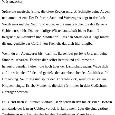
Wüstengeckos.
Spüre die magische⁢ Stille, die diese Region⁤ umgibt. Schließe deine Augen ​
und atme tief ein: Der ⁤Duft von Sand und ⁢Wüstengras liegt ‍in der Luft.⁤
Werde⁢ eins mit der Natur und entdecke ​die innere‌ Ruhe, ⁤die das Barren-
Gebiet ausstrahlt. Die weitläufige Wüstenlandschaft bietet ⁣Raum für
tiefgründige Gedanken und Meditation. Lass den Stress des Alltags hinter
dir und genieße das Gefühl von Freiheit, das dich hier‍ umgibt.
Wenn du ein Abenteurer bist, dann ist Barren der perfekte Ort,‍ um deine
Sinne zu schärfen. Fordere dich selbst heraus und erklimme die
herausfordernden Felsen, die hoch über der Landschaft ragen. Wage dich
auf die schmalen Pfade und⁢ genieße den atemberaubenden ⁤Ausblick auf die
Umgebung. Sei mutig und spüre den Adrenalinkick, wenn du‌ an steilen
Klippen hängst. Erlebe Momente, die ​sich für immer in dein Gedächtnis
einprägen⁤ werden.
Du suchst nach kultureller Vielfalt? ⁢Dann schau in den malerischen Dörfern
am Rande ​des Barren-Gebiets vorbei. Erfahre​ mehr über die einzigartigen
Traditionen und Bräuche⁢ der lokalen Bevölkerung. Genieße die