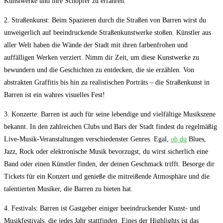
Kunstwerke​ und ihre Schöpfer zu erfahren.
2. Straßenkunst: Beim Spazieren durch die Straßen ​von ⁤Barren wirst du⁢
unweigerlich auf‌ beeindruckende Straßenkunstwerke ⁣stoßen. Künstler aus
aller Welt haben ⁤die⁤ Wände der Stadt mit ihren ‍farbenfrohen und‌
auffälligen Werken verziert.​ Nimm dir⁣ Zeit, um diese Kunstwerke zu
bewundern und die Geschichten⁤ zu ‍entdecken, die sie erzählen. Von
abstrakten Graffitis bis hin⁢ zu realistischen Porträts – die Straßenkunst in
Barren ‍ist ein ⁤wahres visuelles ‍Fest!
3. Konzerte: Barren ist auch für seine ⁢lebendige und vielfältige Musikszene
bekannt. In den zahlreichen Clubs und Bars der ‌Stadt findest du regelmäßig⁣
Live-Musik-Veranstaltungen verschiedenster Genres. Egal,
ob du
Blues,
Jazz, Rock oder elektronische Musik bevorzugst, du wirst sicherlich eine
Band oder einen‌ Künstler ‌finden,⁣ der deinen Geschmack trifft. Besorge dir
Tickets​ für ein Konzert und genieße die mitreißende Atmosphäre und die
talentierten Musiker, die Barren​ zu bieten hat.
4. Festivals: Barren ist Gastgeber einiger beeindruckender Kunst- und
Musikfestivals, die⁤ jedes Jahr stattfinden. Eines der Highlights ist das