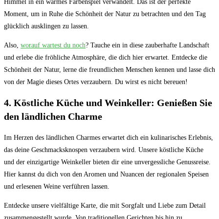
Himmel in ein warmes ‍Farbenspiel verwandelt.⁣ Das ist der perfekte
Moment,⁢ um in Ruhe die Schönheit der Natur zu betrachten und den⁣ Tag
glücklich⁤ ausklingen⁤ zu lassen.
Also,
worauf wartest du noch
? Tauche ein in⁢ diese zauberhafte Landschaft
und erlebe die fröhliche Atmosphäre, die dich hier⁣ erwartet. Entdecke die
Schönheit ‍der Natur, lerne die ‌freundlichen Menschen kennen und lasse dich​
von der Magie ⁤dieses Ortes verzaubern. Du ⁢wirst es nicht bereuen!
4. Köstliche Küche und Weinkeller:⁢ Genießen Sie
den ländlichen Charme
Im Herzen des ländlichen Charmes ‌erwartet dich ein kulinarisches Erlebnis,
⁣das deine Geschmacksknospen verzaubern wird. Unsere köstliche Küche
und der einzigartige Weinkeller bieten dir‌ eine unvergessliche ⁤Genussreise.
Hier kannst du dich von den ‌Aromen⁤ und Nuancen der regionalen Speisen
und erlesenen Weine verführen​ lassen.
Entdecke unsere ⁤vielfältige Karte,‍ die mit Sorgfalt und Liebe zum ​Detail
zusammengestellt wurde.‌ Von traditionellen Gerichten bis hin ⁤zu