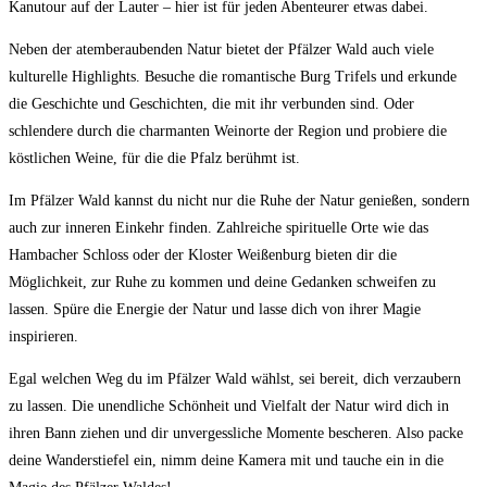
Kanutour auf​ der Lauter ⁣–⁤ hier ist für jeden Abenteurer etwas dabei.
Neben ⁤der atemberaubenden Natur ‌bietet‍ der Pfälzer ⁢Wald⁣ auch viele
kulturelle Highlights. Besuche ⁢die romantische Burg Trifels und erkunde
die Geschichte und Geschichten,‍ die ‌mit ⁣ihr verbunden sind. Oder
schlendere durch die charmanten ‍Weinorte der Region und probiere ⁣die
köstlichen Weine, für die⁣ die Pfalz⁢ berühmt ist.
Im‌ Pfälzer Wald kannst du nicht ⁤nur die ⁣Ruhe⁣ der Natur genießen,⁢ sondern
auch zur inneren Einkehr finden. Zahlreiche spirituelle Orte⁢ wie das
Hambacher Schloss oder der Kloster Weißenburg bieten dir die
Möglichkeit, zur Ruhe zu kommen und deine Gedanken ⁤schweifen zu
lassen. Spüre die ⁣Energie der Natur und lasse dich von ihrer Magie
inspirieren.
Egal welchen Weg du‍ im Pfälzer Wald wählst,​ sei ⁢bereit, ⁢dich verzaubern‍
zu lassen. Die unendliche Schönheit und Vielfalt ⁣der ‌Natur wird dich in
ihren Bann ‍ziehen und dir​ unvergessliche Momente bescheren.‌ Also packe
deine Wanderstiefel ein, nimm deine​ Kamera mit und tauche‌ ein in die