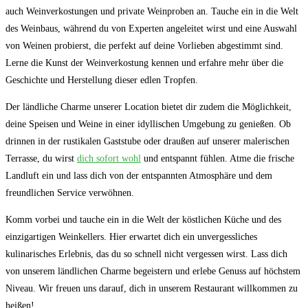
auch Weinverkostungen​ und private Weinproben an. Tauche ein ⁤in die Welt
des Weinbaus,​ während du​ von ​Experten ⁤angeleitet wirst⁢ und eine Auswahl
von‍ Weinen probierst, die perfekt auf deine ⁤Vorlieben abgestimmt ‌sind.
Lerne die Kunst⁤ der Weinverkostung kennen⁢ und erfahre mehr über die
Geschichte und Herstellung ⁢dieser edlen⁣ Tropfen.
Der⁣ ländliche Charme unserer Location bietet⁤ dir zudem die Möglichkeit,
deine Speisen ​und Weine in einer idyllischen ‌Umgebung zu genießen. Ob
drinnen in der rustikalen Gaststube oder draußen​ auf unserer malerischen
Terrasse, du ‌wirst
dich sofort wohl
und entspannt fühlen. Atme die frische⁣
Landluft ein und lass dich von der entspannten ​Atmosphäre und dem
freundlichen Service verwöhnen.
Komm vorbei und ​tauche ein in die Welt der köstlichen Küche ​und ⁣des
einzigartigen Weinkellers. Hier erwartet dich ein‌ unvergessliches
kulinarisches Erlebnis, das du so⁢ schnell nicht vergessen wirst. Lass dich
von unserem ländlichen Charme begeistern ‌und erlebe Genuss​ auf⁤ höchstem
Niveau.‍ Wir freuen uns darauf, dich ​in unserem Restaurant willkommen zu
heißen!