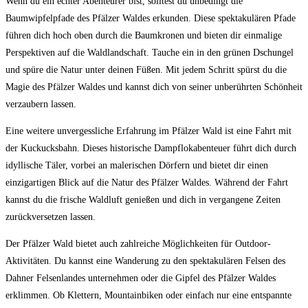
Wenn du ⁣ein echter Abenteurer bist, solltest du unbedingt die
Baumwipfelpfade des Pfälzer Waldes erkunden. Diese spektakulären Pfade
führen dich hoch oben durch die ​Baumkronen und bieten dir einmalige
Perspektiven⁤ auf die Waldlandschaft. Tauche ein in ​den grünen Dschungel
und spüre die Natur unter deinen Füßen. Mit jedem Schritt spürst du⁤ die⁢
Magie des Pfälzer Waldes ‌und ​kannst dich von ⁢seiner unberührten Schönheit‌
verzaubern lassen.
Eine ​weitere unvergessliche Erfahrung im Pfälzer ⁣Wald ist eine Fahrt mit
der Kuckucksbahn. Dieses historische Dampflokabenteuer führt dich durch
idyllische Täler, vorbei​ an malerischen Dörfern und bietet ​dir einen
⁤einzigartigen ⁤Blick auf die Natur des ‌Pfälzer Waldes.⁢ Während‌ der Fahrt
kannst ‍du die ⁣frische Waldluft genießen und dich in vergangene Zeiten‌
zurückversetzen lassen.
Der Pfälzer Wald bietet auch zahlreiche Möglichkeiten für Outdoor-
Aktivitäten. Du ​kannst eine‌ Wanderung zu​ den spektakulären Felsen des
Dahner Felsenlandes‌ unternehmen oder die Gipfel des Pfälzer Waldes
‍erklimmen. Ob Klettern, Mountainbiken oder einfach nur eine entspannte