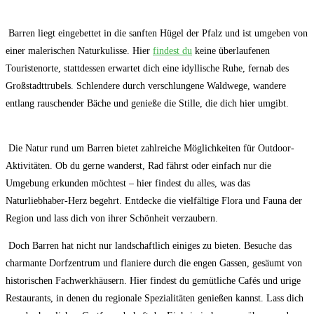
⁢ Barren ⁢liegt eingebettet in die sanften Hügel der Pfalz und‍ ist umgeben‍ von
‍einer malerischen⁤ Naturkulisse. ‌Hier
findest du
​ keine überlaufenen
Touristenorte, stattdessen erwartet dich eine idyllische Ruhe, fernab des
Großstadttrubels. ‍Schlendere durch verschlungene Waldwege, wandere
entlang rauschender Bäche und genieße die Stille, die dich hier umgibt.
‌ Die Natur rund um ⁤Barren bietet zahlreiche Möglichkeiten ⁤für Outdoor-
Aktivitäten. Ob⁣ du gerne wanderst, Rad fährst⁢ oder einfach nur die​
Umgebung ‍erkunden möchtest – hier​ findest du alles, was das‌
Naturliebhaber-Herz ‌begehrt. Entdecke ‍die ​vielfältige‍ Flora‌ und Fauna⁢ der
Region und ⁣lass dich von ihrer Schönheit verzaubern.
⁤ Doch Barren hat nicht nur landschaftlich einiges zu bieten. Besuche das
charmante Dorfzentrum und flaniere durch die engen Gassen, gesäumt von
historischen Fachwerkhäusern. Hier ‌findest du gemütliche Cafés⁢ und urige
Restaurants, in denen du ⁤regionale ‍Spezialitäten genießen kannst. Lass dich