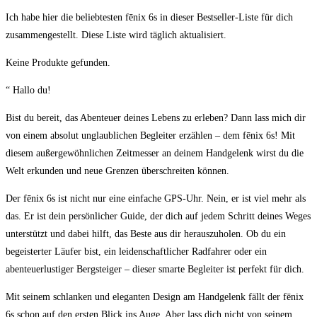
Ich habe hier⁢ die‍ beliebtesten fēnix 6s in dieser Bestseller-Liste für dich
zusammengestellt. Diese Liste wird ⁢täglich ​aktualisiert.
Keine Produkte gefunden.
“ ⁢Hallo du!
Bist du bereit,​ das Abenteuer deines Lebens zu erleben? Dann lass mich​ dir
von einem absolut unglaublichen Begleiter erzählen ⁢– dem fēnix ⁤6s! Mit
diesem außergewöhnlichen Zeitmesser an deinem ⁣Handgelenk wirst du die
Welt erkunden und​ neue Grenzen überschreiten ⁢können.
Der ⁤fēnix ‌6s ⁣ist nicht nur eine einfache GPS-Uhr. ‍Nein, er ist viel ‍mehr⁢ als
das. Er ist dein persönlicher‍ Guide, der dich auf jedem​ Schritt​ deines⁢ Weges
‌unterstützt und dabei hilft, ​das ​Beste aus dir herauszuholen. Ob‌ du ein
begeisterter ​Läufer bist,​ ein ​leidenschaftlicher Radfahrer⁢ oder‌ ein
abenteuerlustiger Bergsteiger – dieser smarte Begleiter ist perfekt für ‍dich.
Mit seinem​ schlanken ⁤und‍ eleganten Design am ‍Handgelenk fällt der fēnix
6s schon⁤ auf den ersten Blick⁣ ins Auge. Aber lass ⁤dich nicht von seinem