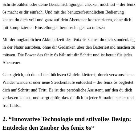
Schritte ⁤zählen oder deine Benachrichtigungen checken möchtest – der fēnix
6s macht⁣ es⁣ dir einfach. ​Und mit der ⁢benutzerfreundlichen ⁤Bedienung
kannst du dich​ voll und ganz auf dein ‌Abenteuer konzentrieren, ohne dich
mit komplizierten Einstellungen herumschlagen zu müssen.
Mit der unglaublichen Akkulaufzeit des fēnix 6s kannst ‌du dich stundenlang
in der ‌Natur austoben, ohne dir‌ Gedanken über den​ Batteriestand machen zu
⁤müssen. Die Power des‌ fēnix 6s ⁣hält mit dir Schritt und ist bereit für ‌jedes
Abenteuer.
Ganz gleich, ⁣ob du auf den höchsten Gipfeln kletterst, durch verwunschene
Wälder wanderst oder⁤ neue Streckenläufe entdeckst – ⁢der fēnix 6s begleitet
⁤dich auf Schritt und‌ Tritt. Er ist der ⁤persönliche Assistent,​ auf den du ⁤dich
verlassen‌ kannst, und sorgt dafür, dass ⁤du dich in jeder Situation sicher und⁢
frei fühlst.
2. ⁣“Innovative Technologie und stilvolles⁤ Design:
Entdecke den Zauber des fēnix 6s“