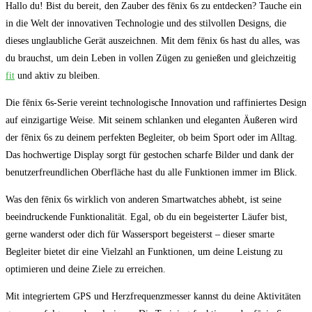
Hallo du! Bist​ du bereit,⁣ den Zauber des fēnix 6s ⁢zu⁤ entdecken? Tauche⁢ ein
⁢in ⁤die⁤ Welt ⁢der innovativen Technologie und des stilvollen Designs, die‍
dieses ‌unglaubliche Gerät auszeichnen. Mit dem fēnix 6s hast​ du alles, was⁣
du brauchst, um dein⁣ Leben in vollen Zügen zu genießen und gleichzeitig
fit
und aktiv zu ​bleiben.
Die fēnix⁤ 6s-Serie vereint‍ technologische Innovation und raffiniertes⁢ Design
auf einzigartige Weise. Mit seinem schlanken und eleganten Äußeren wird‌
der fēnix ​6s⁢ zu ‌deinem ⁢perfekten Begleiter, ob​ beim Sport oder im Alltag.
Das hochwertige⁣ Display sorgt ⁣für ‍gestochen scharfe Bilder​ und dank der
benutzerfreundlichen Oberfläche hast du alle Funktionen⁢ immer im Blick.
Was den fēnix ⁣6s wirklich von anderen Smartwatches abhebt,​ ist seine
beeindruckende ‌Funktionalität. ⁢Egal, ob⁢ du ‍ein begeisterter Läufer⁣ bist,
gerne wanderst oder ‌dich für Wassersport begeisterst – dieser smarte
Begleiter ⁢bietet dir eine Vielzahl an Funktionen, um deine⁢ Leistung‌ zu
optimieren und deine Ziele zu erreichen.
Mit integriertem GPS und Herzfrequenzmesser ⁣kannst ⁢du deine Aktivitäten