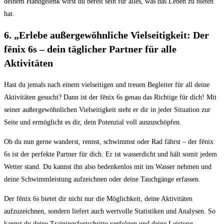
⁢deinem ⁣Handgelenk wirst du bereit ⁢sein für alles, was das Leben zu bieten
hat.
6. „Erlebe​ außergewöhnliche ⁣Vielseitigkeit:⁣ Der‍
fēnix ‌6s – dein täglicher Partner für⁢ alle
Aktivitäten
Hast⁤ du jemals nach einem vielseitigen und treuen Begleiter ⁣für all deine​
Aktivitäten‌ gesucht? ⁢Dann ist der fēnix 6s genau​ das Richtige‍ für dich! Mit ​
seiner außergewöhnlichen Vielseitigkeit⁢ steht er ‌dir in jeder Situation‍ zur
Seite⁤ und⁢ ermöglicht es dir, dein Potenzial‍ voll auszuschöpfen.
Ob du nun⁢ gerne ‍wanderst,‍ rennst, schwimmst oder ​Rad fährst – der fēnix
6s ist ‍der ​perfekte Partner für⁢ dich. Er​ ist wasserdicht ‌und hält somit jedem ​
Wetter ​stand. Du​ kannst ihn also bedenkenlos mit‍ ins⁤ Wasser nehmen und
‌deine Schwimmleistung aufzeichnen oder deine Tauchgänge erfassen.
Der fēnix ‍6s bietet dir nicht nur die Möglichkeit, deine Aktivitäten
aufzuzeichnen, ​sondern liefert auch⁤ wertvolle Statistiken und Analysen. So
kannst ‍du deine Trainingsfortschritte verfolgen⁢ und deine Leistung