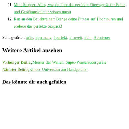
Mini-Stepper: Alles, was du über das perfekte Fitnessgerät für Beine
und Gesäßmuskulatur wissen musst
Ran an den Bauchtrainer: Bringe deine Fitness auf Hochtouren und
erobere das perfekte Sixpack!
Schlagwörter
:
#die
,
#germany
,
#perfekt
,
#troveit
,
#uhr
,
Abenteuer
Weitere Artikel ansehen
Vorheriger Beitrag
Meister der Wellen: Super-Wasserrudergeräte
Nächster Beitrag
Kinder-Universum am Handgelenk!
Das könnte dir auch gefallen