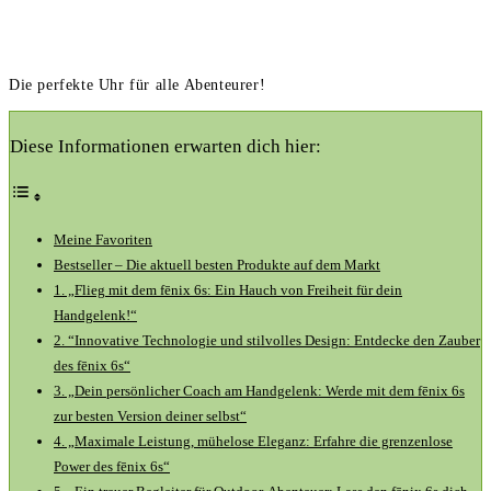
Die perfekte Uhr für alle Abenteurer!
Diese Informationen erwarten dich hier:
Meine Favoriten
Bestseller – Die⁣ aktuell besten ⁤Produkte auf dem‌ Markt
1. „Flieg⁤ mit dem fēnix ‌6s: Ein Hauch von‍ Freiheit für dein
Handgelenk!“
2. ⁣“Innovative Technologie und stilvolles⁤ Design: Entdecke den Zauber
des fēnix 6s“
3. „Dein persönlicher Coach am Handgelenk: Werde mit dem⁣ fēnix 6s
⁤zur besten Version deiner selbst“
4. „Maximale Leistung, mühelose ⁤Eleganz: Erfahre die grenzenlose
Power des fēnix 6s“