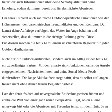
liefert dir auch Informationen​ über⁢ deine Schlafqualität und ⁣deine
Erholung, sodass‍ du immer⁣ bereit bist für das‍ nächste ⁤Abenteuer.
Der ‌fēnix 6s bietet auch zahlreiche Outdoor-spezifische⁢ Funktionen wie den
Höhenmesser, den barometrischen Trendindikator und den Kompass. ​Du
kannst‌ deine Aufstiege verfolgen, ​das Wetter im Auge‍ behalten und
⁣sicherstellen, dass du immer in die​ richtige Richtung‌ gehst. ⁢Diese
Funktionen machen die fēnix 6s zu⁤ einem unschätzbaren Begleiter für jeden
Outdoor-Enthusiasten.
Nicht nur für ⁣Outdoor-Aktivitäten, sondern‍ auch⁤ im Alltag ist ​der fēnix 6s
ein zuverlässiger Partner. Mit den Smartwatch-Funktionen kannst du Anrufe‍
entgegennehmen,⁣ Nachrichten lesen und deine Social-Media-Feeds
durchstöbern. Die lange Akkulaufzeit sorgt dafür, dass du selbst auf langen
Reisen nicht ohne deinen treuen Begleiter dastehst.
Lass den‌ fēnix 6s dich auf ​unvergessliche⁣ Entdeckungsreisen führen ‌und‌
erlebe ‌die ⁢Welt von einer ​ganz neuen ⁢Perspektive. ⁤Egal, ob du alleine
unterwegs bist oder⁤ die Abenteuer mit​ Freunden teilst, ‍mit⁣ dem fēnix 6s an