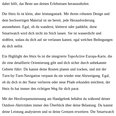
dabei hilft, das Beste aus deinen Erlebnissen ​herauszuholen.
Die fēnix⁣ 6s‍ ist klein, aber leistungsstark.​ Mit ihrem robusten Design und⁢
dem hochwertigen Material ist sie bereit, jede Herausforderung
anzunehmen. Egal, ob du wanderst, kletterst oder paddelst, diese
Smartwatch wird dich nicht‍ im Stich lassen. Sie ‌ist wasserdicht ​und
stoßfest, sodass du ⁢dich​ auf‌ sie verlassen kannst, ⁤egal ​welchen Bedingungen
du ‍dich ‌stellst.
Ein Highlight des fēnix 6s⁢ ist die ⁤integrierte TopoActive Europa-Karte, die
dir eine⁣ detaillierte Orientierung gibt und dich sicher durch unbekannte
Gebiete führt. Du kannst deine⁢ Routen planen und tracken, und mit⁣ der
⁢Turn-by-Turn-Navigation⁣ verpasst du ⁤nie wieder eine Abzweigung. Egal,⁣
ob du‌ dich in‌ der Natur ⁤verlieren oder neue Pfade erkunden ⁢möchtest, der
‍fēnix 6s hat⁢ immer den⁣ richtigen Weg für dich parat.
Mit‍ der Herzfrequenzmessung am⁣ Handgelenk behältst du während​ deiner
Outdoor-Aktivitäten immer den Überblick über ​deine Belastung. Du kannst
deine Leistung analysieren ‍und‌ so deine Grenzen ‌erweitern. Die Smartwatch