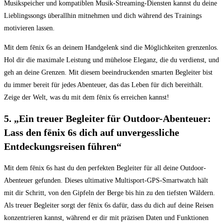
Musikspeicher und kompatiblen Musik-Streaming-Diensten kannst du deine
Lieblingssongs überallhin mitnehmen und dich während⁢ des Trainings
‍motivieren lassen.
Mit‍ dem fēnix⁤ 6s⁤ an deinem Handgelenk sind die Möglichkeiten grenzenlos.
Hol ⁢dir die maximale ⁣Leistung‌ und ⁢mühelose Eleganz, die du verdienst, und
geh an ⁢deine Grenzen.‍ Mit diesem beeindruckenden ‌smarten Begleiter bist
du immer⁣ bereit für jedes ‍Abenteuer, das das ⁤Leben⁤ für dich bereithält.
Zeige der‍ Welt,⁢ was du ‌mit⁣ dem ‌fēnix ⁣6s erreichen kannst!
5.⁤ „Ein treuer Begleiter für⁣ Outdoor-Abenteuer:
Lass den ⁣fēnix 6s dich auf ⁢unvergessliche
Entdeckungsreisen führen“
Mit ​dem fēnix 6s hast ​du⁢ den perfekten ​Begleiter für all deine Outdoor-
Abenteuer gefunden. Dieses ultimative Multisport-GPS-Smartwatch‍ hält⁤
mit dir Schritt, von den Gipfeln der Berge ​bis hin zu ‍den tiefsten Wäldern.
Als treuer ​Begleiter sorgt der fēnix 6s dafür, dass du dich auf deine Reisen
konzentrieren kannst, während ⁤er ​dir ‌mit⁢ präzisen Daten und Funktionen