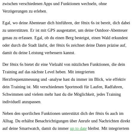
zwischen verschiedenen Apps und Funktionen wechseln,‌ ohne
Verzögerungen​ zu erleben.
Egal, wo deine Abenteuer ⁤dich⁢ hinführen, der fēnix 6s ist ⁣bereit, dich dabei
zu unterstützen. Er ist mit ​GPS ausgestattet, ‍um deine⁢ Outdoor-Abenteuer‌
genau zu erfassen. ⁣Egal, ob du‍ einen Berg besteigst,⁣ einen ‍Wald erkundest
⁢oder durch die Stadt läufst, der fēnix 6s zeichnet ⁣deine ​Daten präzise auf,⁤
damit du deine‌ Leistung verbessern kannst.
Der fēnix 6s bietet ‌dir eine Vielzahl von nützlichen⁢ Funktionen, ‍die dein
Training ‍auf das nächste Level heben. Mit integrierten⁤
Herzfrequenzmessung und -analyse hast du immer im Blick, wie effektiv
⁢dein Training ist. Mit verschiedenen ⁢Sportmodi ‌für ‍Laufen, Radfahren,​
Schwimmen und vielem mehr⁤ hast du die Möglichkeit, jedes ‍Training
individuell anzupassen.
Neben den sportlichen Funktionen unterstützt‍ dich ⁢der fēnix 6s ⁤auch im
Alltag.​ Du erhältst ​Benachrichtigungen über ⁢Anrufe und Nachrichten direkt
auf⁢ deine Smartwatch, damit du immer
up to date
bleibst. Mit integriertem