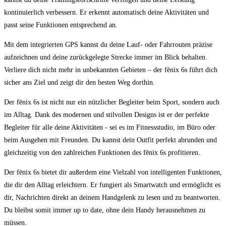
kontinuierlich verbessern.‍ Er⁢ erkennt automatisch deine Aktivitäten und⁣
passt⁣ seine Funktionen ⁤entsprechend an.
Mit dem integrierten GPS ⁤kannst du deine Lauf- oder Fahrrouten ⁢präzise
aufzeichnen und deine zurückgelegte Strecke immer im‍ Blick behalten.
Verliere​ dich nicht mehr in‍ unbekannten Gebieten – der fēnix 6s führt dich
sicher ‌ans Ziel und zeigt​ dir den besten Weg​ dorthin.
Der ⁣fēnix 6s ist nicht nur ‌ein nützlicher Begleiter ⁣beim Sport, ‍sondern⁢ auch
im⁣ Alltag. Dank⁤ des modernen und stilvollen Designs ist er der perfekte
Begleiter für alle deine Aktivitäten ⁤-⁢ sei es im Fitnessstudio, im ⁣Büro oder
beim ‌Ausgehen mit Freunden. Du ⁣kannst ‍dein ‍Outfit perfekt ‌abrunden und
gleichzeitig von den⁣ zahlreichen Funktionen des fēnix‍ 6s profitieren.
Der fēnix ⁢6s ‌bietet dir außerdem eine Vielzahl ⁣von intelligenten⁢ Funktionen,
die ⁢dir den ‍Alltag ​erleichtern. Er⁣ fungiert als Smartwatch und ⁤ermöglicht ​es
dir, Nachrichten direkt an deinem Handgelenk zu lesen ‍und zu beantworten.
Du bleibst ‌somit immer up to date, ‍ohne dein​ Handy⁢ herausnehmen zu
müssen.