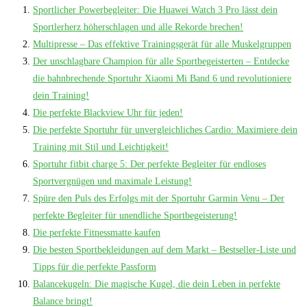
Sportlicher Powerbegleiter: Die Huawei Watch 3 Pro lässt dein
Sportlerherz höherschlagen und alle Rekorde brechen!
Multipresse – Das effektive Trainingsgerät für alle Muskelgruppen
Der unschlagbare Champion für alle Sportbegeisterten – Entdecke
die bahnbrechende Sportuhr Xiaomi Mi Band 6 und revolutioniere
dein Training!
Die perfekte Blackview Uhr für jeden!
Die perfekte Sportuhr für unvergleichliches Cardio: Maximiere dein
Training mit Stil und Leichtigkeit!
Sportuhr fitbit charge 5: Der perfekte Begleiter für endloses
Sportvergnügen und maximale Leistung!
Spüre den Puls des Erfolgs mit der Sportuhr Garmin Venu – Der
perfekte Begleiter für unendliche Sportbegeisterung!
Die perfekte Fitnessmatte kaufen
Die besten Sportbekleidungen auf dem Markt – Bestseller-Liste und
Tipps für die perfekte Passform
Balancekugeln: Die magische Kugel, die dein Leben in perfekte
Balance bringt!