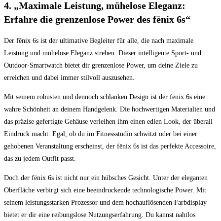
4. „Maximale Leistung, mühelose ⁤Eleganz:
Erfahre die grenzenlose Power des fēnix 6s“
Der fēnix 6s ⁤ist der ultimative‍ Begleiter für​ alle, die nach ⁤maximale
Leistung ⁣und mühelose Eleganz streben. ‌Dieser ​intelligente Sport- und
Outdoor-Smartwatch bietet⁢ dir grenzenlose Power, um deine Ziele zu
erreichen⁣ und dabei immer stilvoll auszusehen.
Mit seinem robusten‍ und dennoch schlanken Design ist der fēnix​ 6s ‌eine
wahre Schönheit an deinem ​Handgelenk. ⁢Die hochwertigen Materialien und
das ‍präzise gefertigte Gehäuse verleihen ihm einen ‌edlen ⁤Look, ‌der überall
Eindruck ‍macht. Egal, ob du ⁣im Fitnessstudio schwitzt oder bei einer
gehobenen Veranstaltung erscheinst, ‍der fēnix 6s ist das perfekte Accessoire,
‍das zu jedem Outfit passt.
Doch der ⁢fēnix 6s ist nicht nur ein‌ hübsches Gesicht. Unter der eleganten‌
Oberfläche verbirgt sich eine beeindruckende‍ technologische Power. Mit
seinem leistungsstarken Prozessor und ‌dem⁣ hochauflösenden ⁣Farbdisplay
bietet‍ er dir eine reibungslose Nutzungserfahrung. Du kannst nahtlos