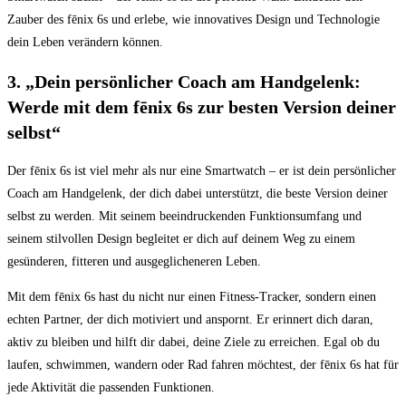
Zauber ⁣des fēnix 6s und erlebe, ‌wie innovatives Design und Technologie​
dein Leben ‍verändern können.
3. „Dein persönlicher Coach am Handgelenk:
Werde mit dem⁣ fēnix 6s ⁤zur besten Version deiner
selbst“
Der ​fēnix 6s ist viel mehr als nur eine ⁣Smartwatch⁣ – er ist dein persönlicher​
Coach am Handgelenk, ​der ⁤dich​ dabei unterstützt, die beste Version⁢ deiner
selbst zu werden. Mit seinem beeindruckenden Funktionsumfang und⁤
seinem ⁢stilvollen ⁣Design ​begleitet er ​dich auf deinem ⁢Weg zu einem
⁤gesünderen, fitteren und ausgeglicheneren Leben.
Mit dem fēnix 6s hast du⁤ nicht‌ nur ⁣einen ​Fitness-Tracker, sondern einen
echten Partner, der dich motiviert und anspornt. Er‍ erinnert ‍dich daran,
aktiv ⁤zu ‌bleiben und hilft dir dabei, deine Ziele zu erreichen. Egal ob du
⁢laufen, schwimmen, wandern⁢ oder Rad‍ fahren möchtest, der fēnix ⁢6s hat für
jede ​Aktivität die passenden Funktionen.