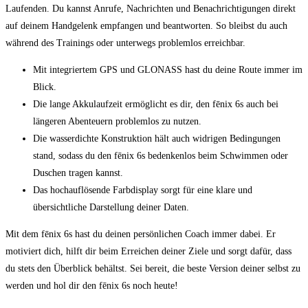
Laufenden.⁣ Du kannst​ Anrufe, Nachrichten⁣ und⁣ Benachrichtigungen direkt
auf⁤ deinem Handgelenk ​empfangen und beantworten. So ⁤bleibst du auch
während des Trainings oder unterwegs problemlos⁤ erreichbar.
Mit integriertem GPS und⁣ GLONASS ‌hast du deine Route immer im⁢
Blick.
Die ‌lange Akkulaufzeit ermöglicht es dir, ‌den fēnix 6s ​auch⁢ bei
längeren‌ Abenteuern problemlos ​zu nutzen.
Die wasserdichte Konstruktion hält auch widrigen Bedingungen
stand, sodass ​du ⁣den fēnix 6s ⁤bedenkenlos beim Schwimmen oder
⁣Duschen tragen⁤ kannst.
Das hochauflösende Farbdisplay⁣ sorgt für ‌eine klare und
übersichtliche Darstellung deiner Daten.
Mit dem fēnix 6s​ hast‌ du deinen persönlichen Coach immer dabei. Er
motiviert ​dich, hilft dir beim Erreichen deiner Ziele und ‌sorgt⁣ dafür, dass
du stets den Überblick behältst. Sei bereit, die beste⁣ Version deiner selbst zu
werden und​ hol dir den fēnix 6s noch ⁣heute!