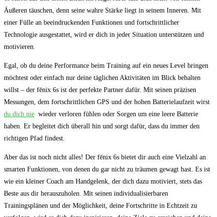
Äußeren täuschen, denn seine wahre Stärke liegt in seinem⁢ Inneren. Mit
einer Fülle an beeindruckenden Funktionen und fortschrittlicher
‍Technologie ausgestattet, wird er dich in ‌jeder⁢ Situation unterstützen⁢ und
motivieren.
Egal, ob⁣ du deine ‍Performance beim Training auf ein neues Level ‌bringen
möchtest‌ oder einfach⁤ nur deine‌ täglichen​ Aktivitäten im Blick behalten
willst – der fēnix 6s ist der‍ perfekte Partner dafür. Mit seinen präzisen
Messungen, ‌dem fortschrittlichen GPS und der hohen Batterielaufzeit wirst
du dich nie
​ wieder verloren fühlen oder Sorgen um eine leere Batterie‌
haben. Er ​begleitet dich überall hin ⁣und ‍sorgt dafür, dass du immer ⁤den
richtigen ⁢Pfad findest.
Aber das ist noch nicht alles!‍ Der fēnix 6s bietet dir ⁤auch eine Vielzahl an
smarten Funktionen, ​von denen du gar nicht zu träumen gewagt‌ hast. Es ​ist​
wie ein kleiner Coach am ‍Handgelenk, der dich​ dazu motiviert,⁣ stets das
Beste aus dir herauszuholen.‌ Mit ‍seinen ⁣individualisierbaren⁣
Trainingsplänen und ⁣der Möglichkeit, deine⁤ Fortschritte in Echtzeit zu