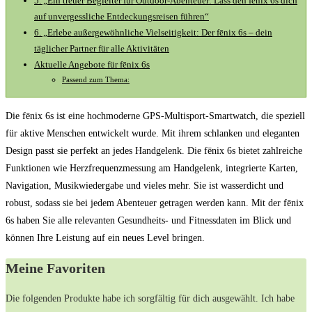
5.⁤ „Ein treuer Begleiter für⁣ Outdoor-Abenteuer: Lass den ⁣fēnix 6s dich
auf ⁢unvergessliche Entdeckungsreisen führen“
6. „Erlebe​ außergewöhnliche ⁣Vielseitigkeit:⁣ Der‍ fēnix ‌6s – dein
täglicher Partner für⁢ alle Aktivitäten
Aktuelle Angebote ​für fēnix 6s
Passend zum Thema:
Die fēnix 6s ist eine hochmoderne GPS-Multisport-Smartwatch, die speziell
für aktive Menschen entwickelt wurde. Mit ihrem schlanken und eleganten
Design passt sie perfekt an jedes Handgelenk. Die fēnix 6s bietet zahlreiche
Funktionen wie Herzfrequenzmessung am Handgelenk, integrierte Karten,
Navigation, Musikwiedergabe und vieles mehr. Sie ist wasserdicht und
robust, sodass sie bei jedem Abenteuer getragen werden kann. Mit der fēnix
6s haben Sie alle relevanten Gesundheits- und Fitnessdaten im Blick und
können Ihre Leistung auf ein neues Level bringen.
Meine Favoriten
Die folgenden Produkte habe ‌ich sorgfältig für dich‍ ausgewählt.⁢ Ich habe