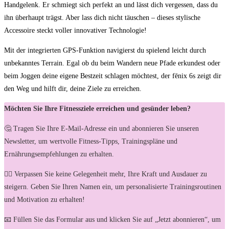
⁤Handgelenk. ‍Er schmiegt sich perfekt ‍an⁣ und lässt ⁤dich ‌vergessen, ‍dass du
⁤ihn überhaupt‍ trägst. Aber lass ⁤dich nicht ⁤täuschen​ – dieses stylische
Accessoire steckt voller innovativer Technologie!
Mit‌ der integrierten ‌GPS-Funktion​ navigierst ​du spielend leicht ​durch
unbekanntes Terrain. ​Egal ob du ‌beim Wandern neue Pfade erkundest oder‍
beim⁣ Joggen deine eigene Bestzeit schlagen ⁤möchtest, der ‍fēnix 6s zeigt dir
den⁤ Weg und hilft dir, ⁣deine ‌Ziele zu erreichen.
Möchten Sie Ihre Fitnessziele erreichen und gesünder leben?
🤔 Tragen Sie Ihre E-Mail-Adresse ein und abonnieren Sie unseren
Newsletter, um wertvolle Fitness-Tipps, Trainingspläne und
Ernährungsempfehlungen zu erhalten.
🏋️‍♀️ Verpassen Sie keine Gelegenheit mehr, Ihre Kraft und Ausdauer zu
steigern. Geben Sie Ihren Namen ein, um personalisierte Trainingsroutinen
und Motivation zu erhalten!
📧 Füllen Sie das Formular aus und klicken Sie auf „Jetzt abonnieren“, um