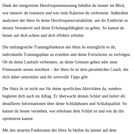
Dank der⁢ integrierten Herzfrequenzmessung behältst du immer im ⁤Blick,
wie ⁣intensiv du ‍trainierst und wie viele Kalorien du verbrennst.‌ Außerdem
analysiert der ⁣fēnix 6s deine​ Herzfrequenzvariabilität, um dir Einblicke in
deinen Stresslevel und ⁢deine‍ Erholungsfähigkeit ⁢zu ⁤geben. So kannst du
besser auf dich achten‌ und ⁣dich effektiv erholen.
Die ​umfangreiche Trainingsfunktion des fēnix‍ 6s ermöglicht es dir,
individuelle Trainingspläne zu⁢ erstellen und ⁢deine ​Fortschritte zu ⁢verfolgen.
Ob du deine Laufzeit verbessern, an‌ deine Grenzen gehen​ oder neue
Fitnessziele setzen‍ möchtest – ⁢der fēnix ⁢6s ist dein ​persönlicher Coach, der
dich dabei ⁤unterstützt und dir wertvolle⁤ Tipps gibt.
Der fēnix 6s ist nicht ‍nur für deine sportlichen ⁢Aktivitäten ⁣da, sondern⁢
begleitet dich auch im Alltag. ‍Er überwacht‍ deinen Schlaf und ‌liefert dir
⁤detaillierte Informationen ​über deine ⁢Schlafphasen und Schlafqualität. ⁢So⁣
kannst⁣ du besser verstehen,‌ wie erholsam​ dein Schlaf ist ⁤und wie du ⁢ihn
optimieren kannst.
Mit den smarten Funktionen des fēnix ⁤6s⁢ bleibst du immer ‍auf dem