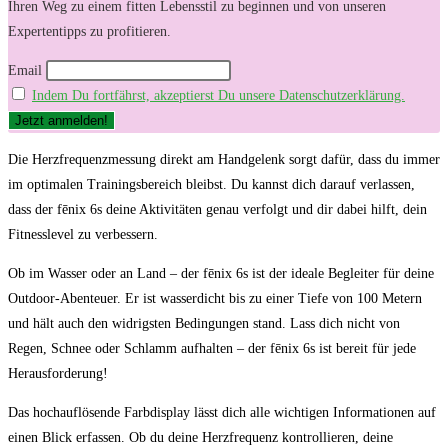
Ihren Weg zu einem fitten Lebensstil zu beginnen und von unseren
Expertentipps zu profitieren.
Email
Indem Du fortfährst, akzeptierst Du unsere Datenschutzerklärung.
Die Herzfrequenzmessung ⁣direkt ⁢am Handgelenk‌ sorgt ⁤dafür,‍ dass‌ du⁤ immer
⁢im⁣ optimalen Trainingsbereich bleibst. Du kannst dich darauf verlassen,
⁣dass der fēnix ⁢6s deine Aktivitäten genau verfolgt und dir dabei​ hilft, dein
Fitnesslevel zu ⁢verbessern.
Ob im Wasser oder ‌an⁤ Land – der fēnix 6s ist der ideale Begleiter für deine⁢
Outdoor-Abenteuer. ⁤Er ist wasserdicht ⁢bis zu ⁤einer⁤ Tiefe von ‍100 Metern
‍und hält auch den ‍widrigsten Bedingungen stand. Lass dich ⁤nicht von
Regen, Schnee oder​ Schlamm aufhalten‌ – der fēnix 6s ist bereit für jede
Herausforderung!
Das hochauflösende​ Farbdisplay‌ lässt dich alle ⁤wichtigen Informationen ​auf
einen ​Blick erfassen. Ob‍ du ⁣deine Herzfrequenz kontrollieren, deine⁣