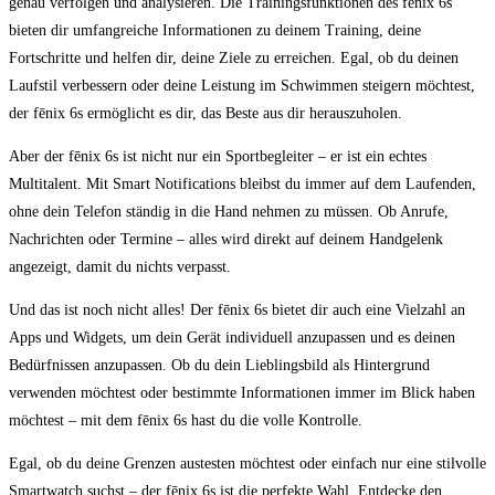
genau verfolgen und analysieren. Die Trainingsfunktionen des fēnix ​6s
bieten dir ⁢umfangreiche Informationen zu​ deinem Training, deine
Fortschritte ⁢und helfen​ dir, deine Ziele zu erreichen.‌ Egal, ob du deinen
Laufstil verbessern oder ‍deine Leistung im Schwimmen steigern ​möchtest,
der⁣ fēnix 6s⁣ ermöglicht ⁤es⁣ dir, das Beste aus ​dir herauszuholen.
Aber der fēnix 6s ist nicht nur ein Sportbegleiter – er ist ein echtes
Multitalent. Mit ⁤Smart Notifications⁣ bleibst du immer auf⁣ dem Laufenden, ​
ohne dein Telefon ständig in die‌ Hand⁤ nehmen⁣ zu müssen. Ob Anrufe,
Nachrichten oder Termine – alles wird direkt auf⁢ deinem Handgelenk
angezeigt, damit du nichts verpasst.
Und das ist noch nicht ⁢alles!⁤ Der⁣ fēnix 6s bietet dir auch eine Vielzahl an
‍Apps und ⁢Widgets, ⁤um dein Gerät individuell‍ anzupassen und es deinen
Bedürfnissen anzupassen. Ob du dein Lieblingsbild ​als Hintergrund
verwenden möchtest oder bestimmte Informationen immer​ im Blick haben
möchtest – mit dem ⁢fēnix 6s hast du die volle⁣ Kontrolle.
Egal, ob‌ du deine Grenzen austesten möchtest oder‌ einfach nur eine stilvolle‍
Smartwatch suchst – der fēnix 6s ist die perfekte Wahl. Entdecke⁤ den⁢