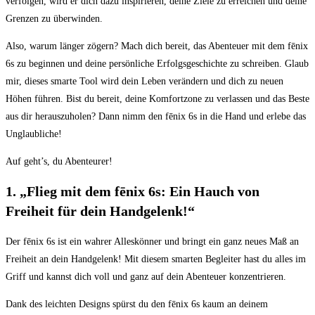
verfolgen, ⁢wird er dich dazu inspirieren, deine Ziele zu‌ erreichen und deine
Grenzen zu überwinden.
Also, ‌warum länger zögern? ‌Mach ⁤dich bereit, das ‌Abenteuer mit‌ dem fēnix
6s zu beginnen und deine ⁣persönliche Erfolgsgeschichte⁤ zu schreiben. Glaub
mir, ‌dieses smarte Tool wird dein ​Leben ⁢verändern und dich ⁣zu ⁢neuen
Höhen führen. Bist du bereit, deine Komfortzone⁢ zu verlassen und ‌das Beste
aus dir⁢ herauszuholen? ​Dann nimm den fēnix 6s in‌ die Hand und erlebe das
Unglaubliche!
Auf⁢ geht’s, du Abenteurer!
1. „Flieg⁤ mit dem fēnix ‌6s: Ein Hauch von‍
Freiheit für dein Handgelenk!“
Der fēnix‍ 6s ​ist ⁢ein wahrer ‍Alleskönner und bringt ein ganz neues ‍Maß⁤ an
‌Freiheit an dein Handgelenk! Mit diesem smarten Begleiter hast du⁢ alles im
⁣Griff und kannst​ dich voll und ganz auf dein Abenteuer konzentrieren.
Dank des leichten Designs⁢ spürst du den fēnix 6s kaum an deinem