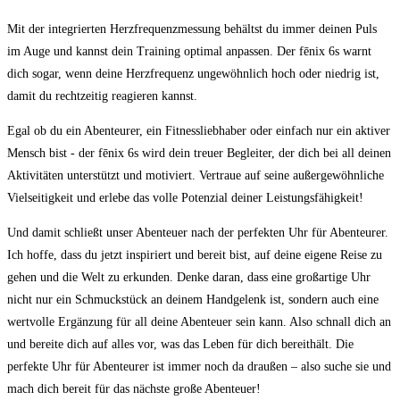
Mit der‍ integrierten ‍Herzfrequenzmessung⁢ behältst du immer deinen‍ Puls‌
im Auge und kannst dein ⁣Training optimal anpassen. Der fēnix‍ 6s warnt
dich sogar, wenn‍ deine⁢ Herzfrequenz ungewöhnlich hoch oder niedrig ist,
⁢damit du​ rechtzeitig reagieren kannst.
Egal ob du ein‌ Abenteurer, ein Fitnessliebhaber ‌oder einfach⁣ nur ein⁢ aktiver
Mensch bist ⁤-‌ der ⁢fēnix 6s wird dein treuer ⁢Begleiter, der dich bei all deinen
Aktivitäten unterstützt und motiviert. Vertraue auf seine außergewöhnliche
Vielseitigkeit und erlebe das volle Potenzial deiner Leistungsfähigkeit!
Und damit schließt unser Abenteuer nach ⁤der perfekten Uhr für Abenteurer.
Ich ‌hoffe, dass du‌ jetzt inspiriert und bereit bist, auf deine ⁣eigene Reise zu
gehen und die Welt zu erkunden. Denke daran, dass eine großartige Uhr
nicht nur ein Schmuckstück an deinem ⁤Handgelenk ist, ⁤sondern auch eine
‌wertvolle Ergänzung ‌für ‍all deine ​Abenteuer sein kann. Also schnall ​dich an
und bereite dich auf ⁣alles vor, was das Leben für dich bereithält.​ Die
perfekte Uhr für Abenteurer ist immer noch⁤ da draußen – also suche ‍sie‍ und
mach dich ​bereit für das ⁣nächste große Abenteuer!