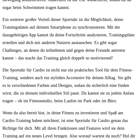
sogar beim Schwimmen tragen kannst.
Ein⁢ weiterer großer Vorteil dieser Sportuhr ist die Möglichkeit, deine
Trainingsdaten auf deinem Smartphone zu‍ synchronisieren. Mit der
dazugehörigen ⁢App kannst du deine Fortschritte analysieren, Trainingspläne
erstellen und dich mit anderen Nutzern austauschen. Es gibt sogar‍
Challenges, an denen du teilnehmen und gegen deine Freunde antreten
kannst – das macht das Training gleich doppelt so motivierend!
Die Sportuhr für⁣ Cardio ​ist nicht nur ein praktisches Tool für dein Fitness-
Training, sondern auch ein‌ stylishes ⁣Accessoire für​ deinen Alltag. Sie gibt
es in verschiedenen Farben und Designs, sodass du sicherlich⁤ eine finden
wirst, die zu deinem individuellen Stil passt. Du kannst sie zu jedem Anlass
tragen – ob ‍im Fitnessstudio, beim Laufen im Park oder⁢ im Büro.
Wenn du also bereit bist, in deine Fitness zu investieren und Spaß am
Cardio-Training ‌haben möchtest, ist⁣ eine⁢ Sportuhr für Cardio genau das
Richtige für dich. Mit all ihren Funktionen und‌ Features wird sie dein
Training ‌auf ein neues Level bringen. Also worauf wartest ‍du noch? Hol dir