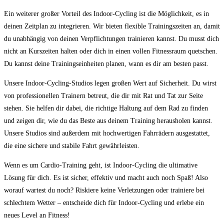
Ein weiterer großer Vorteil des Indoor-Cycling‍ ist die ⁣Möglichkeit, ⁤es in
deinen Zeitplan zu integrieren. Wir bieten flexible Trainingszeiten an, damit
du unabhängig von deinen‌ Verpflichtungen trainieren kannst. Du musst dich
nicht‌ an Kurszeiten halten oder dich in einen vollen Fitnessraum quetschen.
Du kannst deine Trainingseinheiten planen, wann es‍ dir am besten passt.
Unsere Indoor-Cycling-Studios legen großen Wert auf Sicherheit. Du wirst⁤
von professionellen Trainern betreut, die dir ​mit Rat und Tat zur Seite
stehen. Sie helfen dir dabei, die richtige Haltung auf dem Rad zu finden
und zeigen dir, wie ⁣du das‍ Beste aus deinem Training herausholen kannst.⁢
Unsere Studios sind ‍außerdem mit hochwertigen Fahrrädern ausgestattet,
die eine sichere und stabile Fahrt ⁤gewährleisten.
Wenn es um Cardio-Training geht, ist Indoor-Cycling die ultimative
Lösung für‌ dich. Es ist sicher,‍ effektiv ‍und macht auch noch Spaß! Also
worauf‌ wartest du noch? Riskiere​ keine Verletzungen oder trainiere bei
schlechtem Wetter – entscheide dich für Indoor-Cycling und erlebe ein
neues Level an Fitness!