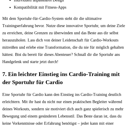
Individuell anpassbares Design
Kompatibilität mit​ Fitness-Apps
Mit dem Sportuhr-für-Cardio-System⁢ steht dir die ⁢ultimative
Trainingserfahrung bevor. Nutze diese innovative Sportuhr, um deine Ziele
zu erreichen, deine‍ Grenzen zu überwinden und das Beste aus dir selbst
herauszuholen. Lass dich von deiner Leidenschaft für Cardio-Workouts
‌mitreißen und erlebe​ eine Transformation, die du nie für möglich gehalten
hättest. Bist du bereit für dieses Abenteuer? Schnall dir die Sportuhr ans
Handgelenk und starte jetzt​ durch!
7. Ein leichter Einstieg ins ⁤Cardio-Training‌ mit
der Sportuhr für Cardio
Eine Sportuhr für​ Cardio kann den​ Einstieg ins Cardio-Training deutlich
erleichtern. Mit ihr hast du nicht nur ‌einen praktischen Begleiter während
deines Workouts, sondern sie motiviert dich auch ganz spielerisch zu mehr
Bewegung und einem‍ gesünderen Lebensstil. Das Beste daran ist, dass du
keine Vorkenntnisse oder Erfahrung benötigst – jeder kann mit einer⁤