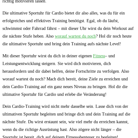
richtig​ motivieren lassen.
Die ultimative Sportuhr für Cardio bietet dir also alles, was du für ⁢ein
erfolgreiches und effektives Training benötigst. Egal, ⁤ob du läufst,
schwimmst oder Fahrrad fährst – mit dieser Uhr wirst du dein Workout auf
die nächste Stufe heben. Also
worauf​ wartest du noch
?⁣ Hol dir noch heute
die ultimative Sportuhr und bring dein Training ⁢aufs nächste Level!
Mit dieser Sportuhr wirst du dich in deiner eigenen
Fitness
– und
Leistungsentwicklung​ steigern. Sie wird ‌dich motivieren, dich
‍herausfordern und dir dabei helfen, ​deine Fortschritte zu verfolgen. Also
worauf wartest du noch? Mach dich bereit, deine Ziele zu erreichen und
dein​ Cardio-Training auf ein⁢ ganz neues Niveau zu bringen. Hol dir die
ultimative Sportuhr für Cardio und erlebe die Veränderung!
Dein Cardio-Training wird nicht mehr dasselbe sein. ‌Lasse dich von der
ultimativen Sportuhr begleiten und bringe dich und dein ‍Training auf die
‍nächste Stufe. Du wirst erstaunt sein, wie viel mehr ⁣du erreichen kannst,
wenn du die richtige Ausrüstung‍ hast. Also zögere nicht länger – die
Sportuhr ⁣ist ⁣bereit, dich auf deinem Fitnessabenteuer ⁢zu begleiten!