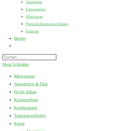
Abnehmen
Entspannung
Motivation
Persönlichkeitsentwicklung
Training
Bücher
Website-
Suche
Press
umschalten
Escape
Menü
Schließen
to
Menopause
close
Abnehmen & Diät
the
Fit im Alltag
search
Körperpflege
panel.
Krafttraining
Trainingszubehör
Kurse