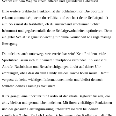
Schritt⁣ auf dem Weg zu einem fitteren und gesünderen Lebensstil.
Eine weitere praktische Funktion ist der Schlafmonitor. Die⁤ Sportuhr
erkennt automatisch, ⁤wenn du ⁣schläfst, und zeichnet ⁤deine Schlafqualität
⁢auf. So kannst du feststellen, ob du ausreichend erholsamen ​Schlaf
bekommst und gegebenenfalls deine Schlafgewohnheiten ⁤optimieren. Denn
ein guter ⁤Schlaf ist genauso wichtig für deine Gesundheit wie regelmäßige
Bewegung.
Du möchtest auch unterwegs stets erreichbar sein? Kein Problem, ‌viele
Sportuhren lassen sich mit deinem ⁤Smartphone verbinden. So kannst du
Anrufe, Nachrichten und Benachrichtigungen direkt auf deiner Uhr
empfangen, ohne dass du dein Handy aus der Tasche holen musst. Damit
verpasst du keine wichtigen‌ Informationen⁣ mehr ⁣und bleibst dennoch
während deines Trainings fokussiert.
Kurz gesagt, eine Sportuhr für Cardio‍ ist der ideale Begleiter für alle, die
aktiv​ bleiben und gesund⁢ leben möchten. ⁣Mit ihren vielfältigen ⁣Funktionen
und der genauen Leistungsmessung unterstützt sie dich bei deinen
sportlichen ⁢Zielen. Egal ob Laufen, Schwimmen oder ⁢Radfahren ‌– ⁤die Uhr