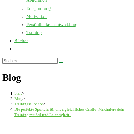
Abnehmen
Entspannung
Motivation
Persönlichkeitsentwicklung
Training
Bücher
Website-
Suche
Diese
umschalten
Website
Blog
durchsuchen
Start
>
Blog
>
Trainingszubehör
>
Die perfekte Sportuhr für unvergleichliches Cardio: Maximiere dein
Training mit Stil und Leichtigkeit!