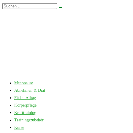
Zum
Diese
Suche
Inhalt
Website
starten
springen
durchsuchen
Menopause
Abnehmen & Diät
Fit im Alltag
Körperpflege
Krafttraining
Trainingszubehör
Kurse