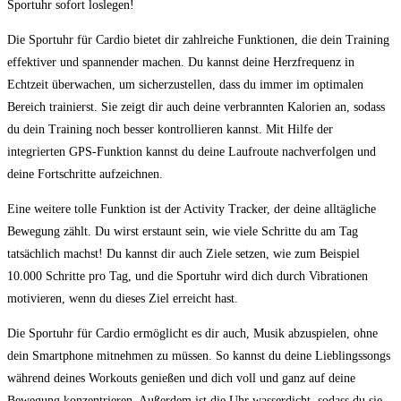
Sportuhr sofort loslegen!
Die⁢ Sportuhr für Cardio bietet dir⁣ zahlreiche Funktionen, die dein Training
effektiver und spannender machen.⁣ Du kannst deine Herzfrequenz in
Echtzeit überwachen, um sicherzustellen, dass du ⁤immer im ‌optimalen
Bereich trainierst. Sie zeigt dir auch deine verbrannten ‍Kalorien an, sodass
du dein Training noch besser kontrollieren kannst. Mit Hilfe der
integrierten‍ GPS-Funktion kannst du‍ deine Laufroute nachverfolgen und
deine Fortschritte aufzeichnen.
Eine ⁤weitere ​tolle​ Funktion ist der Activity ⁢Tracker, der deine alltägliche ​
Bewegung zählt. Du ​wirst erstaunt sein, wie viele Schritte du am Tag
tatsächlich‌ machst! Du kannst dir auch Ziele setzen, wie zum Beispiel
10.000 ⁤Schritte pro Tag, und die Sportuhr ‌wird dich durch Vibrationen ​
motivieren, wenn du dieses Ziel erreicht hast.
Die​ Sportuhr für Cardio ermöglicht⁤ es dir auch, Musik abzuspielen, ohne
dein Smartphone mitnehmen zu müssen. So kannst du‌ deine Lieblingssongs‍
während deines Workouts genießen und dich voll und ganz auf deine
Bewegung ​konzentrieren. ‍Außerdem ist​ die Uhr⁤ wasserdicht, sodass du sie