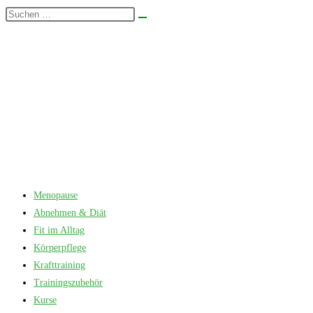
Zum
Diese
Suche
Inhalt
Website
starten
springen
durchsuchen
Menopause
Abnehmen & Diät
Fit im Alltag
Körperpflege
Krafttraining
Trainingszubehör
Kurse