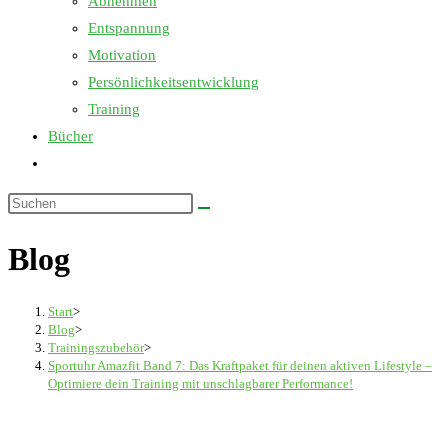
Abnehmen
Entspannung
Motivation
Persönlichkeitsentwicklung
Training
Bücher
Website-
Suche
Diese
umschalten
Website
Blog
durchsuchen
Start
>
Blog
>
Trainingszubehör
>
Sportuhr Amazfit Band 7: Das Kraftpaket für deinen aktiven Lifestyle –
Optimiere dein Training mit unschlagbarer Performance!