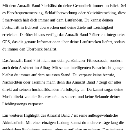
Mit dem Amazfit Band 7 behältst du deine Gesundheit immer im Blick. Sei
es Herzfrequenzmessung, Schlafüberwachung oder Aktivitätstracking, diese
Smartwatch hält dich immer auf dem Laufenden. Du kannst deinen
Fortschritt in Echtzeit überwachen und deine Ziele mit Leichtigkeit
erreichen. Darüber hinaus verfügt das Amazfit Band 7 über ein integriertes
GPS, das dir genaue Informationen über deine Laufstrecken liefert, sodass
du immer den Überblick behältst.
Das Amazfit Band 7 ist nicht nur dein persönlicher Fitnesscoach, sondern
auch dein Assistent im Alltag. Mit seinen intelligenten Benachrichtigungen
bleibst du immer auf dem neuesten Stand. Du verpasst keine Anrufe,
Nachrichten oder Termine mehr, denn das Amazfit Band 7 zeigt dir alles
direkt auf seinem hochauflösenden Farbdisplay an. Du kannst sogar deine
Musik direkt von der Smartwatch aus steuern und keine Sekunde deiner
Lieblingssongs verpassen.
Ein weiteres Highlight des Amazfit Band 7 ist seine außergewöhnliche
Akkulaufzeit. Mit einer einzigen Ladung kannst du mehrere Tage lang die
zahlreichen Funktionen nutzen, ohne es aufladen zu müssen. Das bedeutet,