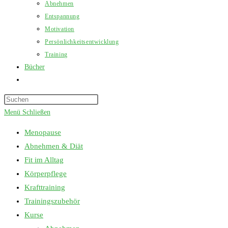
Abnehmen
Entspannung
Motivation
Persönlichkeitsentwicklung
Training
Bücher
Website-
Suche
Press
umschalten
Escape
Menü
Schließen
to
Menopause
close
Abnehmen & Diät
the
Fit im Alltag
search
Körperpflege
panel.
Krafttraining
Trainingszubehör
Kurse