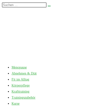
Zum
Diese
Suche
Inhalt
Website
starten
springen
durchsuchen
Menopause
Abnehmen & Diät
Fit im Alltag
Körperpflege
Krafttraining
Trainingszubehör
Kurse