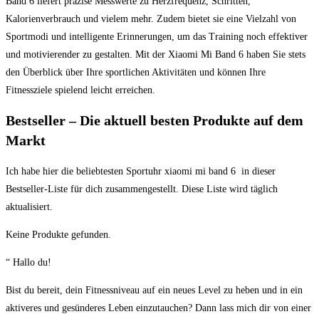
Band 6 liefert präzise Messwerte zu Herzfrequenz, Schritten,
Kalorienverbrauch und vielem mehr. Zudem bietet sie eine Vielzahl von
Sportmodi und intelligente Erinnerungen, um das Training noch effektiver
und motivierender zu gestalten. Mit der Xiaomi Mi Band 6 haben Sie stets
den Überblick über Ihre sportlichen Aktivitäten und können Ihre
Fitnessziele spielend leicht erreichen.
Bestseller – Die⁣ aktuell besten Produkte ⁢auf dem
Markt
Ich habe hier ⁣die beliebtesten Sportuhr xiaomi mi band 6 ‍ ‍in⁢ dieser
Bestseller-Liste für dich zusammengestellt. Diese ​Liste wird täglich
aktualisiert.
Keine Produkte gefunden.
“ Hallo du!
Bist du bereit, dein​ Fitnessniveau auf ein neues ‌Level⁤ zu heben und in ein
aktiveres⁤ und ‌gesünderes Leben einzutauchen? Dann lass mich dir von einer