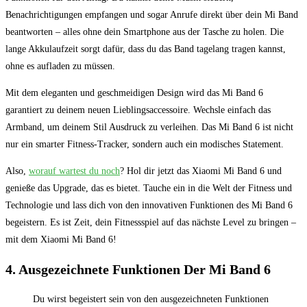
Benachrichtigungen empfangen und ⁢sogar Anrufe direkt über dein Mi Band
beantworten –‍ alles ohne⁤ dein Smartphone aus der‍ Tasche ⁢zu holen. Die
lange Akkulaufzeit sorgt⁣ dafür,⁣ dass du das Band tagelang tragen kannst,
ohne es aufladen zu⁣ müssen.
Mit dem eleganten und ‍geschmeidigen Design wird​ das Mi Band ‌6
garantiert‌ zu deinem neuen Lieblingsaccessoire. Wechsle​ einfach das
⁣Armband, um⁣ deinem Stil Ausdruck zu verleihen. Das Mi ​Band ⁢6 ⁣ist ⁤nicht
nur ein smarter Fitness-Tracker, sondern auch ein modisches Statement.
Also,‌
worauf wartest ⁢du noch
? Hol dir ⁣jetzt das Xiaomi Mi Band 6 und
genieße das Upgrade, das ‍es bietet. Tauche ein ⁤in die Welt der Fitness ⁣und
Technologie und lass‍ dich von den⁣ innovativen Funktionen des Mi ⁣Band 6
begeistern. Es ist Zeit, dein Fitnessspiel auf das nächste Level zu⁤ bringen –
mit⁢ dem Xiaomi⁢ Mi Band 6!
4. Ausgezeichnete Funktionen Der Mi ⁤Band 6
Du‍ wirst begeistert sein​ von den ​ausgezeichneten Funktionen