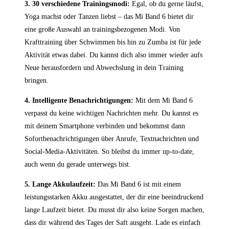
3. ‌30 verschiedene​ Trainingsmodi:
Egal, ob⁤ du gerne läufst,
Yoga machst oder Tanzen liebst – das Mi⁣ Band 6 ​bietet dir
eine⁤ große ⁢Auswahl an trainingsbezogenen Modi. Von
Krafttraining über Schwimmen bis hin zu ‍Zumba ist für jede
Aktivität etwas dabei. Du kannst dich also immer wieder aufs
‌Neue herausfordern⁣ und Abwechslung in ⁢dein ‍Training
bringen.
4. Intelligente⁢ Benachrichtigungen:
Mit dem Mi Band 6
verpasst du keine wichtigen Nachrichten mehr. Du kannst es
mit deinem Smartphone verbinden und bekommst dann
Sofortbenachrichtigungen ‌über Anrufe, Textnachrichten und
Social-Media-Aktivitäten. So ‌bleibst du‍ immer up-to-date,
auch wenn du gerade unterwegs bist.
5. ‍Lange‍ Akkulaufzeit:
Das Mi Band 6 ist mit einem
leistungsstarken Akku ausgestattet, der dir⁤ eine beeindruckend
lange Laufzeit bietet. ‌Du musst⁣ dir also keine Sorgen​ machen,⁤
dass dir während des Tages der Saft‍ ausgeht. Lade es einfach