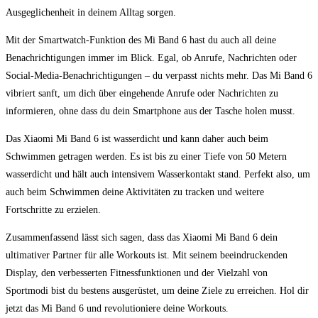
Ausgeglichenheit in⁣ deinem Alltag sorgen.
Mit der Smartwatch-Funktion‌ des Mi Band 6 hast du auch all deine
Benachrichtigungen immer⁢ im Blick. Egal, ⁢ob Anrufe, Nachrichten⁣ oder
Social-Media-Benachrichtigungen – du verpasst nichts mehr. Das Mi Band 6
vibriert ⁢sanft, ​um ‌dich über eingehende Anrufe oder ​Nachrichten zu
informieren, ohne ‍dass⁢ du dein Smartphone ⁢aus ‌der Tasche holen musst.
Das Xiaomi Mi​ Band 6 ist wasserdicht ⁤und kann daher⁢ auch beim
Schwimmen getragen werden. Es ist bis ⁤zu einer Tiefe⁢ von ‌50 Metern
wasserdicht und hält auch ‍intensivem ​Wasserkontakt stand. Perfekt also, ⁢um
auch ‍beim​ Schwimmen deine Aktivitäten zu tracken​ und weitere
Fortschritte​ zu erzielen.
Zusammenfassend lässt sich sagen, dass⁢ das Xiaomi Mi​ Band 6 ⁣dein
ultimativer Partner für alle‍ Workouts ist. Mit‍ seinem beeindruckenden
Display,‌ den verbesserten ​Fitnessfunktionen und der Vielzahl von
‌Sportmodi bist du bestens ausgerüstet, ⁤um⁢ deine Ziele zu erreichen. Hol‌ dir⁤
jetzt das Mi Band‍ 6 und revolutioniere deine Workouts.