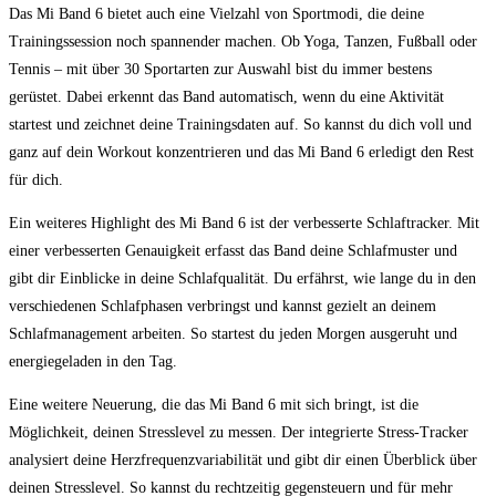
Das Mi Band 6 bietet auch eine Vielzahl von Sportmodi, die deine
Trainingssession noch spannender machen.⁣ Ob Yoga, Tanzen, Fußball oder
Tennis – mit ​über 30 Sportarten zur Auswahl bist‍ du immer bestens
gerüstet.‍ Dabei erkennt das Band automatisch, wenn ‍du eine Aktivität⁢
startest und zeichnet deine Trainingsdaten auf. ‌So kannst du dich voll und
ganz auf dein​ Workout konzentrieren und das Mi Band 6 erledigt den Rest
für dich.
Ein weiteres Highlight des Mi Band 6 ist der ‌verbesserte Schlaftracker. Mit
‍einer verbesserten Genauigkeit‍ erfasst das Band deine Schlafmuster und
gibt ‍dir ‍Einblicke in deine Schlafqualität. Du erfährst, wie ⁢lange ⁢du in ⁢den
verschiedenen‌ Schlafphasen verbringst⁣ und kannst gezielt an deinem
Schlafmanagement ⁢arbeiten. ⁣So startest du jeden Morgen ausgeruht und⁣
energiegeladen in den⁤ Tag.
Eine weitere ⁣Neuerung, die das Mi Band 6 mit ​sich bringt,⁣ ist die
Möglichkeit, deinen Stresslevel zu messen. Der integrierte⁣ Stress-Tracker
analysiert deine Herzfrequenzvariabilität und gibt dir einen ‍Überblick über
deinen Stresslevel. So kannst du rechtzeitig‍ gegensteuern und für ⁣mehr⁣