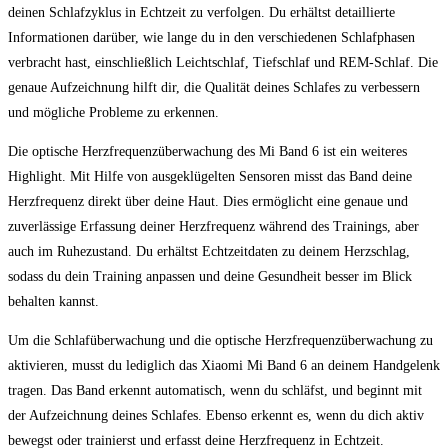
deinen ​Schlafzyklus ⁤in Echtzeit zu verfolgen. Du erhältst ⁤detaillierte
Informationen darüber, wie ⁣lange du in ​den verschiedenen Schlafphasen
verbracht hast, einschließlich Leichtschlaf, Tiefschlaf und REM-Schlaf. Die
genaue Aufzeichnung hilft dir, die Qualität deines Schlafes zu verbessern
und ⁣mögliche Probleme zu erkennen.
Die ⁢optische Herzfrequenzüberwachung des Mi Band 6‍ ist ​ein weiteres‌
Highlight. Mit ⁣Hilfe von ausgeklügelten Sensoren misst‍ das⁢ Band deine
Herzfrequenz direkt über ‍deine Haut. ⁤Dies ermöglicht ⁢eine genaue und
zuverlässige Erfassung deiner Herzfrequenz während ‍des⁢ Trainings,⁣ aber
auch im Ruhezustand. Du erhältst Echtzeitdaten zu deinem Herzschlag,
sodass du dein Training anpassen und deine Gesundheit ⁤besser im Blick
behalten⁣ kannst.
Um die ⁢Schlafüberwachung ‌und die optische Herzfrequenzüberwachung zu
aktivieren, musst du lediglich das ⁣Xiaomi Mi Band 6 an deinem Handgelenk
tragen. Das Band erkennt ​automatisch, wenn ​du ‌schläfst, und ⁢beginnt mit
der⁤ Aufzeichnung deines Schlafes. Ebenso erkennt ​es, wenn du dich aktiv‌
bewegst oder trainierst⁢ und erfasst ⁢deine Herzfrequenz in Echtzeit.