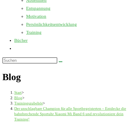
Abnehmen
Entspannung
Motivation
Persönlichkeitsentwicklung
Training
Bücher
Website-
Suche
Diese
umschalten
Website
Blog
durchsuchen
Start
>
Blog
>
Trainingszubehör
>
Der unschlagbare Champion für alle Sportbegeisterten – Entdecke die
bahnbrechende Sportuhr Xiaomi Mi Band 6 und revolutioniere dein
Training!