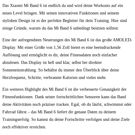
Das Xiaomi ⁣Mi Band 6⁢ ist endlich da und‌ wird deine Workouts auf ein
neues​ Level bringen.‍ Mit seinen innovativen Funktionen und seinem
stylishen ‍Design ist ‌es der perfekte Begleiter für dein Training. Hier sind
‍einige Gründe, warum du das Mi ⁣Band ⁢6 unbedingt besitzen solltest:
Eine der aufregendsten Neuerungen des‍ Mi⁣ Band 6 ist das große AMOLED-
Display. Mit einer Größe von⁤ 1,56 Zoll bietet es eine beeindruckende
Auflösung und ermöglicht‌ es dir, deine Fitnessdaten noch​ einfacher
abzulesen. Das Display ist hell und klar, ⁢selbst bei direkter
Sonneneinstrahlung. So behältst du⁤ immer den Überblick über deine⁣
Herzfrequenz, Schritte, verbrannte Kalorien und vieles​ mehr.
Ein weiteres ⁣Highlight des Mi Band 6 ist die ⁢verbesserte Genauigkeit der
Fitnessfunktionen. Dank seiner​ fortschrittlichen Sensoren kann das Band
deine Aktivitäten noch‍ präziser tracken. Egal, ob ⁤du läufst, schwimmst ‌oder
Fahrrad ⁤fährst – ​das Mi Band 6 liefert dir genaue Daten zu deinem
Trainingserfolg. So kannst du deine Fortschritte⁤ verfolgen ⁢und deine Ziele
noch effektiver ⁢erreichen.