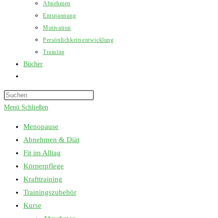
Abnehmen
Entspannung
Motivation
Persönlichkeitsentwicklung
Training
Bücher
Website-
Suche
Press
umschalten
Escape
Menü
Schließen
to
Menopause
close
Abnehmen & Diät
the
Fit im Alltag
search
Körperpflege
panel.
Krafttraining
Trainingszubehör
Kurse