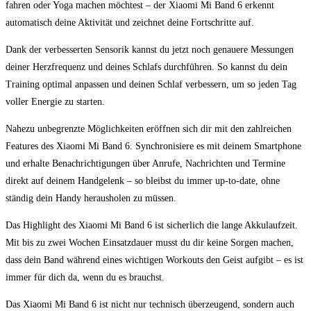
⁤fahren⁤ oder Yoga machen möchtest‍ – ⁤der ⁢Xiaomi Mi Band ⁤6 erkennt
automatisch deine⁣ Aktivität und zeichnet deine Fortschritte auf.
Dank der verbesserten⁢ Sensorik⁣ kannst du jetzt noch genauere Messungen
deiner Herzfrequenz und ⁢deines Schlafs ⁤durchführen. So kannst‍ du​ dein
Training optimal anpassen und deinen ‍Schlaf ​verbessern, um ⁣so jeden Tag
voller Energie ‌zu starten.
Nahezu unbegrenzte Möglichkeiten ​eröffnen sich dir mit​ den zahlreichen
Features des Xiaomi Mi Band ⁢6. ​Synchronisiere⁤ es mit‍ deinem Smartphone
und erhalte ⁣Benachrichtigungen ​über Anrufe, Nachrichten⁤ und Termine⁤
direkt auf deinem​ Handgelenk – so bleibst du immer up-to-date, ohne
ständig⁣ dein Handy herausholen⁤ zu ‍müssen.
Das Highlight des Xiaomi Mi Band 6⁤ ist sicherlich die lange Akkulaufzeit.
Mit bis zu zwei​ Wochen Einsatzdauer⁢ musst du dir keine Sorgen machen,
dass dein Band während eines wichtigen‍ Workouts den Geist aufgibt –‍ es ist
immer ⁤für⁢ dich da, ​wenn‍ du‌ es brauchst.
Das Xiaomi Mi‍ Band 6 ist ⁢nicht nur technisch überzeugend, sondern auch