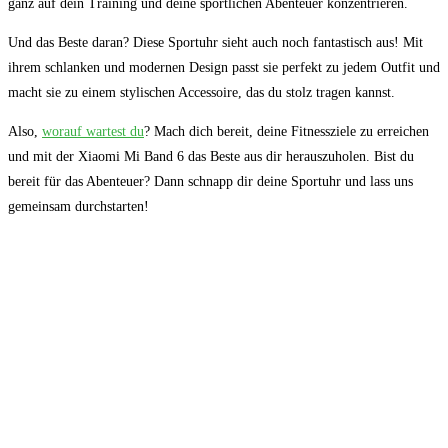
ganz auf dein Training und deine sportlichen Abenteuer konzentrieren.
Und das Beste daran? Diese Sportuhr sieht auch noch fantastisch aus! Mit
⁣ihrem⁢ schlanken ‌und‍ modernen Design ‌passt sie perfekt zu jedem Outfit und
macht sie zu einem ​stylischen Accessoire, das du stolz⁣ tragen kannst.
Also,
worauf wartest ⁣du
? Mach​ dich bereit, deine Fitnessziele zu erreichen
und ⁢mit der ‍Xiaomi Mi‌ Band 6 das Beste aus⁢ dir herauszuholen.‌ Bist du
bereit ⁢für das Abenteuer?​ Dann schnapp dir deine Sportuhr und lass uns
gemeinsam durchstarten!