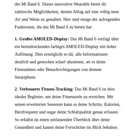
des Mi Band 6. ⁣Dieses innovative Wearable bietet dir
zahlreiche Möglichkeiten,‌ deinen⁤ Alltag auf eine völlig neue
Art und ⁣Weise zu gestalten. Hier sind einige der aufregenden
Funktionen, die das Mi Band 6 zu⁢ bieten⁤ hat:
1. ‌Großes ​AMOLED-Display:
Das⁣ Mi Band 6 verfügt über
⁢ein beeindruckendes farbiges AMOLED-Display ​mit hoher⁤
Auflösung. Dies ermöglicht es ‌dir,‍ alle ​Informationen
deutlich und gestochen scharf abzulesen,‍ sei es deine
Fitnessdaten oder Benachrichtigungen von‍ deinem
Smartphone.
2.⁣ Verbesserte Fitness-Tracking:
Das Mi ​Band ⁣6 ist ‍dein
idealer Begleiter, um deine⁤ Fitnessziele zu erreichen. Mit‌
seinen erweiterten⁤ Sensoren kann​ es⁢ deine Schritte, Kalorien,
Herzfrequenz⁤ und sogar ⁢deine ⁢Schlafqualität genau erfassen.
So⁢ erhältst du ​einen umfassenden Überblick über deine
Gesundheit und kannst deine⁢ Fortschritte im Blick behalten.