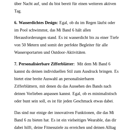
über⁢ Nacht auf, und du bist ‍bereit ⁣für einen⁤ weiteren aktiven
⁢Tag.
6. Wasserdichtes‍ Design:
Egal, ob du im​ Regen‌ läufst oder
im Pool schwimmst, das Mi Band ‍6 hält‍ allen
Herausforderungen stand. Es‍ ist​ wasserdicht bis zu einer Tiefe
von 50 ​Metern und somit der perfekte Begleiter für ‌alle
Wassersportarten⁢ und Outdoor-Aktivitäten.
7. Personalisierbare Zifferblätter:
⁢ Mit dem Mi Band 6
⁣kannst du deinen individuellen⁤ Stil‍ zum Ausdruck bringen. Es
bietet eine breite‍ Auswahl an personalisierbaren⁢
Zifferblättern, mit denen du das⁣ Aussehen des ⁤Bands nach
⁤deinen Vorlieben anpassen kannst.‌ Egal, ob es minimalistisch
oder bunt sein soll,‍ es⁢ ist für jeden Geschmack etwas dabei.
Das sind nur einige⁣ der innovativen Funktionen, die das Mi
Band 6 zu bieten ⁣hat. Es ist⁣ ein vielseitiges Wearable, das dir
dabei hilft, deine Fitnessziele zu erreichen und deinen Alltag