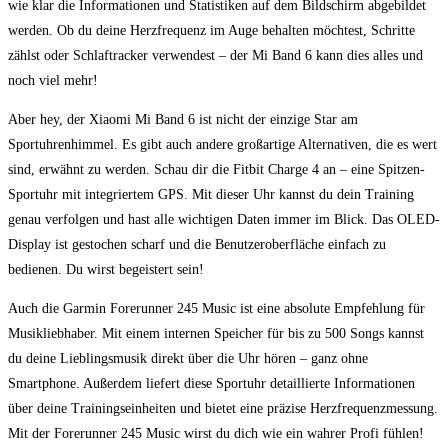
wie ⁤klar die ⁢Informationen und Statistiken auf dem Bildschirm abgebildet
werden.⁣ Ob du deine Herzfrequenz ⁢im ‍Auge behalten möchtest, Schritte
zählst oder Schlaftracker verwendest – der Mi Band ⁢6 kann ‌dies alles⁢ und
noch ⁣viel⁢ mehr!
Aber hey, der Xiaomi Mi Band 6‌ ist nicht der einzige Star am
⁣Sportuhrenhimmel.‍ Es gibt auch andere großartige Alternativen, die es wert
sind, erwähnt zu werden. Schau dir die Fitbit Charge 4 an – eine Spitzen-
Sportuhr mit integriertem GPS. Mit dieser Uhr kannst du dein⁢ Training
genau verfolgen und hast alle wichtigen ⁢Daten⁣ immer ‌im⁢ Blick. Das OLED-
Display ist gestochen scharf und die ⁢Benutzeroberfläche einfach zu
bedienen. Du wirst begeistert sein!
Auch⁤ die Garmin ⁤Forerunner ‍245 Music ist⁣ eine absolute‌ Empfehlung für⁣
Musikliebhaber. Mit ‍einem ‍internen Speicher für bis ‌zu 500 Songs kannst⁢
du deine Lieblingsmusik direkt über die Uhr‍ hören ‍– ganz ohne
Smartphone. Außerdem liefert⁢ diese Sportuhr detaillierte Informationen
über deine Trainingseinheiten‍ und bietet‍ eine präzise Herzfrequenzmessung.
Mit der Forerunner 245 Music wirst du dich wie ein wahrer‍ Profi fühlen!