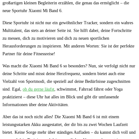
großartigen⁣ kleinen Begleiterin‌ erzählen, die genau das ermöglicht – die
neue Sportuhr Xiaomi Mi Band 6.
Diese Sportuhr ist nicht nur ein gewöhnlicher ​Tracker, ⁣sondern ein wahres
Multitalent, das stets an ‍deiner ⁣Seite‌ ist. ‍Sie⁤ hilft⁣ dabei, deine Fortschritte
zu messen, dich ⁤zu​ motivieren ‌und dich zu​ neuen‍ sportlichen
Herausforderungen‌ zu⁤ inspirieren. Mit anderen Worten: Sie ist der ‍perfekte
Partner für deine Fitnessreise!
Was macht die Xiaomi⁢ Mi Band 6 so ⁢besonders? Nun, ​sie ⁢verfolgt nicht⁤ nur
⁢deine Schritte und misst deine Herzfrequenz, sondern bietet auch eine⁤
Vielzahl von Sportmodi, ​die speziell auf deine Bedürfnisse zugeschnitten
sind. Egal,
ob du gerne läufst
, schwimmst, Fahrrad fährst oder Yoga
praktizierst – diese Uhr hat alles im Blick und ⁣gibt dir ⁢umfassende ​
Informationen über deine Aktivitäten.
Aber das ⁣ist noch nicht​ alles! Die Xiaomi ‍Mi⁤ Band 6 ist mit einem
⁣leistungsstarken Akku ausgestattet, der dir bis zu ⁢zwei ⁢Wochen Laufzeit
bietet. Keine⁢ Sorge mehr über ständiges ⁤Aufladen ⁢– du kannst ⁢dich voll und