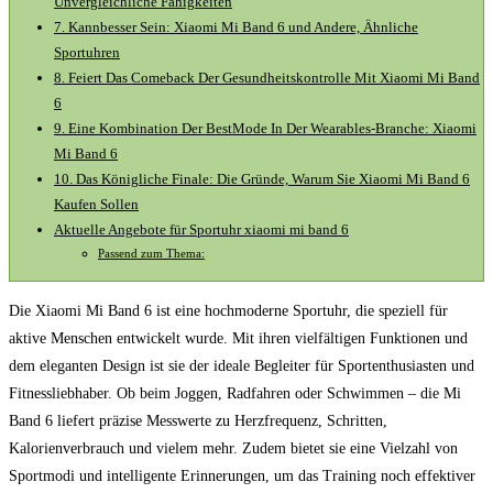
Unvergleichliche Fähigkeiten
7. ‌Kannbesser Sein: Xiaomi ‍Mi Band 6 und Andere, Ähnliche
‍Sportuhren
8. Feiert Das Comeback Der​ Gesundheitskontrolle Mit ⁣Xiaomi Mi​ Band
6
9. ⁣Eine Kombination Der ‌BestMode⁢ In ‍Der Wearables-Branche: Xiaomi
Mi Band 6
10. Das Königliche Finale: Die Gründe, ⁤Warum Sie Xiaomi Mi ‍Band 6
Kaufen Sollen
Aktuelle Angebote für Sportuhr ⁣xiaomi mi band 6
Passend zum Thema:
Die Xiaomi Mi Band 6 ist eine hochmoderne Sportuhr, die speziell für
aktive Menschen entwickelt wurde. Mit ihren vielfältigen Funktionen und
dem eleganten Design ist sie der ideale Begleiter für Sportenthusiasten und
Fitnessliebhaber. Ob beim Joggen, Radfahren oder Schwimmen – die Mi
Band 6 liefert präzise Messwerte zu Herzfrequenz, Schritten,
Kalorienverbrauch und vielem mehr. Zudem bietet sie eine Vielzahl von
Sportmodi und intelligente Erinnerungen, um das Training noch effektiver