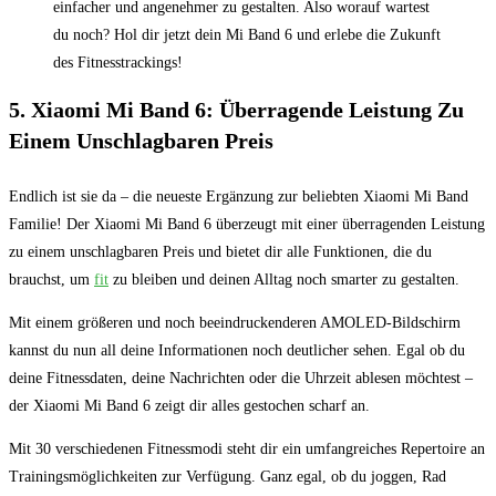
einfacher⁤ und angenehmer zu gestalten. Also⁢ worauf wartest
du noch? Hol dir jetzt dein Mi Band 6 ⁤und erlebe die ⁣Zukunft
des Fitnesstrackings!
5. Xiaomi Mi‌ Band ​6: Überragende‍ Leistung Zu⁤
Einem Unschlagbaren Preis
Endlich ist sie da –⁤ die neueste Ergänzung zur⁣ beliebten Xiaomi Mi Band
Familie! Der Xiaomi Mi Band 6 überzeugt mit einer überragenden​ Leistung
zu einem ‌unschlagbaren Preis und bietet dir⁢ alle Funktionen, die du
brauchst, um
fit
zu bleiben und deinen ⁤Alltag noch⁤ smarter⁣ zu gestalten.
Mit einem größeren und noch beeindruckenderen AMOLED-Bildschirm
‌kannst du nun ⁣all deine Informationen noch deutlicher sehen. ​Egal ob​ du
deine Fitnessdaten, deine Nachrichten oder ‍die Uhrzeit ⁣ablesen‍ möchtest –
‍der ‍Xiaomi Mi⁢ Band ⁢6 zeigt dir alles‍ gestochen scharf an.
Mit 30 verschiedenen Fitnessmodi steht dir ein umfangreiches Repertoire ‌an
Trainingsmöglichkeiten zur Verfügung. Ganz egal, ob du joggen, Rad