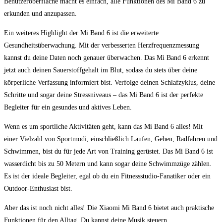
Benutzeroberfläche‍ macht ⁣es einfach, alle Funktionen des Mi Band 6 zu
erkunden und anzupassen.
Ein weiteres Highlight der Mi ‍Band 6 ist ⁤die ⁢erweiterte
Gesundheitsüberwachung. Mit der⁣ verbesserten Herzfrequenzmessung
kannst du deine Daten noch genauer ⁣überwachen. Das Mi Band​ 6 erkennt
jetzt auch⁤ deinen Sauerstoffgehalt im‌ Blut, sodass du​ stets⁢ über deine
körperliche ⁢Verfassung informiert⁤ bist. Verfolge deinen Schlafzyklus, ‌deine
Schritte und sogar‍ deine​ Stressniveaus – das Mi Band 6 ist der perfekte
Begleiter für⁢ ein gesundes ⁤und aktives Leben.
Wenn es um ⁣sportliche Aktivitäten‍ geht, kann das Mi Band 6 ⁢alles! Mit
einer Vielzahl von Sportmodi, einschließlich Laufen, Gehen, Radfahren und​
Schwimmen, bist du für jede Art von Training gerüstet.‌ Das Mi‌ Band 6 ist
wasserdicht bis zu 50‌ Metern und kann sogar deine Schwimmzüge zählen.
Es ist der ideale‌ Begleiter, egal ob​ du ein Fitnessstudio-Fanatiker oder ein‍
Outdoor-Enthusiast bist.
Aber das ist noch nicht alles! Die Xiaomi Mi ⁢Band 6 bietet auch praktische
Funktionen für den Alltag.‍ Du kannst deine Musik steuern,