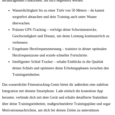
⁤herausragenden Funktionen, ⁣die ⁤dich begeistern werden:
Wasserdichtigkeit bis zu‍ einer ‌Tiefe von ​50 Metern – ​du kannst
sorgenfrei abtauchen ⁣und dein ‌Training auch unter Wasser
überwachen.
Präzises GPS-Tracking –‌ verfolge deine ‍Schwimmstrecke,
Geschwindigkeit und Distanz, um deine‍ Leistung ‍kontinuierlich zu
verbessern.
Eingebaute Herzfrequenzmessung – trainiere in deiner optimalen
Herzfrequenzzone ​und ​erziele schneller Fortschritte.
Intelligenter Schlaf-Tracker – erhalte⁢ Einblicke in die ⁢Qualität
deines Schlafs und optimiere deine‌ Erholungsphasen zwischen ‌den
Trainingseinheiten.
Das wasserdichte Fitnesstracking-Genie ‍bietet ⁤dir außerdem eine nahtlose
Integration ⁤mit‌ deinem Smartphone. Lade einfach ⁤die kostenlose App
herunter, verbinde dich mit ⁤dem‍ Gerät und erhalte‍ detaillierte Statistiken
über ‍deine⁣ Trainingseinheiten, maßgeschneiderte Trainingspläne und⁤ sogar⁣
Motivationsnachrichten, um dich‍ bei deinen ‌Zielen zu unterstützen.