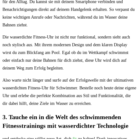
für den Alltag. Du kannst sie mit deinem Smartphone verbinden ⁢und
Benachrichtigungen‌ direkt auf deinem Handgelenk‍ erhalten. So verpasst ⁢du
keine wichtigen Anrufe ‌oder ⁣Nachrichten, während du im Wasser deine
Bahnen ziehst.
Die wasserdichte Fitness-Uhr ist nicht nur funktional, sondern sieht auch
noch ‌stylisch⁣ aus. Mit ihrem modernen ⁤Design und dem klaren Display​
wirst ‌du‍ zum Blickfang am Pool. Egal ob du im ‍Wettkampf schwimmst
oder einfach nur deine Bahnen für⁣ dich ziehst, diese Uhr‍ wird ⁣dich auf
deinem Weg‌ zum Erfolg begleiten.
Also warte nicht ⁣länger und surfe⁣ auf der‍ Erfolgswelle mit der ultimativen
wasserdichten Fitness-Uhr für Schwimmer. ‍Bestelle‍ noch heute ​deine ‌eigene
Uhr und erlebe die perfekte Kombination aus Stil und‌ Funktionalität, die
dir dabei hilft, deine Ziele im Wasser zu erreichen.
3. Tauche ein in die Welt des schwimmenden
Fitnesstrainings mit wasserdichter ⁤Technologie
und entdecke eine völlig⁣ neue ⁤Art, dich
fit
zu halten! Dank innovativer