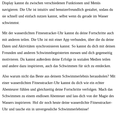
Display kannst du⁣ zwischen verschiedenen Funktionen​ und Menüs
navigieren. Die Uhr ist intuitiv und benutzerfreundlich gestaltet, ⁣sodass‌ du
‍sie schnell und einfach nutzen kannst, selbst wenn‌ du gerade im Wasser
schwimmst.
Mit der wasserdichten Fitnesstracker-Uhr ⁤kannst du deine Fortschritte auch
mit anderen teilen. Die Uhr ist mit⁣ einer App‍ verbunden, über die du ‍deine
Daten und Aktivitäten ⁣synchronisieren kannst. So kannst du dich mit deinen
Freunden und anderen Schwimmbegeisterten messen ⁤und‍ dich gegenseitig
motivieren. Du kannst außerdem deine⁤ Erfolge in sozialen Medien⁤ teilen
und ⁣andere dazu inspirieren, auch das Schwimmen für⁤ sich ⁢zu ⁣entdecken.
Also warum nicht​ das Beste‍ aus deinem ‌Schwimmerlebnis herausholen? ​Mit
einer wasserdichten Fitnesstracker-Uhr kannst du ​dich wie ein echter
‍Abenteurer fühlen‍ und gleichzeitig‌ deine ‌Fortschritte verfolgen. Mach das
Schwimmen zu ⁢einem endlosen Abenteuer und lass dich von der Magie‍ des
Wassers inspirieren.​ Hol ‌dir noch heute⁢ deine wasserdichte Fitnesstracker-
Uhr ⁤und ‍tauche ein in unvergessliche Schwimmerlebnisse!