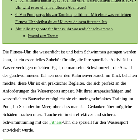
5. Schwimmen macht⁤ Spaß,​ aber mit einer wasserdichten Fitnesstracker-
Uhr wird‍ es zu ​einem endlosen ⁢Abenteuer!
6. Von‌ Poolpartys bis zur Tauchexpedition – Mit⁤ einer wasserdichten
Fitness-Uhr bleibst du auf Kurs zu deinem⁢ fittesten ⁤Ich
Aktuelle Angebote‌ für fitness⁢ uhr ⁤wasserdicht schwimmen
Passend zum Thema:
Die Fitness-Uhr, die wasserdicht ist und beim Schwimmen getragen werden
kann, ist ein essentielles Zubehör für alle, die ihre sportliche Aktivität im
Wasser verfolgen möchten. Egal, ob man seine Schwimmzeit, die Anzahl
der geschwommenen Bahnen oder den Kalorienverbrauch im Blick behalten
möchte, diese Uhr ist ein praktischer Begleiter, der sich perfekt an die
Anforderungen des Wassersports anpasst. Mit ihrer strapazierfähigen und
wasserdichten Bauweise ermöglicht sie ein uneingeschränktes Training im
Pool, im See oder im Meer, ohne dass man sich Gedanken über mögliche
Schäden machen muss. Tauche ein in ein effektives und sicheres
Schwimmtraining mit der
Fitness
-Uhr, die speziell für den Wassersport
entwickelt wurde.