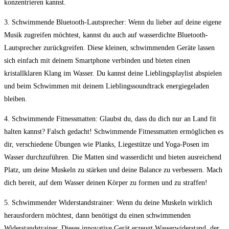
konzentrieren kannst.
3. Schwimmende Bluetooth-Lautsprecher: Wenn du lieber auf‍ deine eigene
Musik zugreifen ⁣möchtest,⁤ kannst du auch auf wasserdichte Bluetooth-
Lautsprecher zurückgreifen. Diese kleinen, schwimmenden​ Geräte lassen ​
sich einfach mit deinem ‍Smartphone ​verbinden und bieten einen
kristallklaren Klang⁢ im⁤ Wasser.⁣ Du‌ kannst ​deine Lieblingsplaylist abspielen
und beim Schwimmen mit‍ deinem Lieblingssoundtrack energiegeladen​
bleiben.
4. Schwimmende Fitnessmatten: ⁤Glaubst du, dass du dich​ nur an⁤ Land fit⁢
halten kannst? ‍Falsch gedacht! Schwimmende Fitnessmatten ermöglichen‍ es
dir, ⁢verschiedene Übungen wie Planks, Liegestütze ​und Yoga-Posen⁢ im
‍Wasser durchzuführen. ⁣Die Matten sind wasserdicht und⁤ bieten ⁢ausreichend
Platz, um deine Muskeln ‌zu ‍stärken und⁣ deine ​Balance ‍zu verbessern. Mach
‍dich‌ bereit, auf dem Wasser deinen Körper ⁢zu formen und zu straffen!
5.‌ Schwimmender Widerstandstrainer: Wenn du deine Muskeln ⁢wirklich​
herausfordern möchtest, dann benötigst du ⁢einen schwimmenden
‌Widerstandstrainer. Dieses innovative Gerät erzeugt Wasserwiderstand, ​der