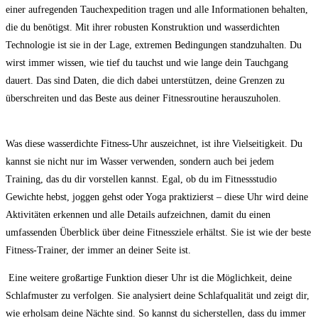
einer aufregenden Tauchexpedition ⁣tragen und alle Informationen behalten,
die du benötigst. Mit ihrer‌ robusten Konstruktion und wasserdichten
Technologie ist⁢ sie in ‌der ⁢Lage, extremen Bedingungen standzuhalten. Du​
wirst‌ immer wissen, wie tief du ⁣tauchst und wie lange dein Tauchgang
dauert. Das ‍sind⁢ Daten, die dich dabei unterstützen, deine Grenzen zu
überschreiten und‌ das Beste aus deiner Fitnessroutine herauszuholen.
Was diese‍ wasserdichte Fitness-Uhr auszeichnet, ist ihre Vielseitigkeit. Du
kannst sie nicht nur im Wasser verwenden, sondern auch bei jedem
Training, das du dir vorstellen kannst. Egal, ob du im Fitnessstudio⁤
Gewichte hebst, joggen gehst oder Yoga ‍praktizierst – diese ‍Uhr wird deine
Aktivitäten erkennen ⁣und alle Details aufzeichnen, damit‌ du einen
umfassenden Überblick ‍über deine​ Fitnessziele erhältst. ​Sie ist wie der beste
Fitness-Trainer, der⁢ immer an deiner Seite ist.
⁣ Eine‍ weitere‍ großartige Funktion dieser Uhr ‌ist die ‍Möglichkeit, deine
Schlafmuster zu⁣ verfolgen. Sie analysiert deine Schlafqualität und zeigt dir,
wie erholsam deine Nächte sind. So kannst‌ du sicherstellen, dass du⁣ immer