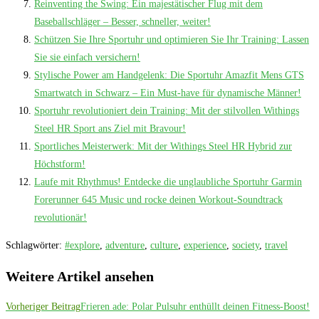
Reinventing the Swing: Ein majestätischer Flug mit dem
Baseballschläger – Besser, schneller, weiter!
Schützen Sie Ihre Sportuhr und optimieren Sie Ihr Training: Lassen
Sie sie einfach versichern!
Stylische Power am Handgelenk: Die Sportuhr Amazfit Mens GTS
Smartwatch in Schwarz – Ein Must-have für dynamische Männer!
Sportuhr revolutioniert dein Training: Mit der stilvollen Withings
Steel HR Sport ans Ziel mit Bravour!
Sportliches Meisterwerk: Mit der Withings Steel HR Hybrid zur
Höchstform!
Laufe mit Rhythmus! Entdecke die unglaubliche Sportuhr Garmin
Forerunner 645 Music und rocke deinen Workout-Soundtrack
revolutionär!
Schlagwörter
:
#explore
,
adventure
,
culture
,
experience
,
society
,
travel
Weitere Artikel ansehen
Vorheriger Beitrag
Frieren ade: Polar Pulsuhr enthüllt deinen Fitness-Boost!