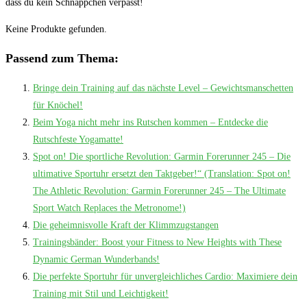
dass du kein‍ Schnäppchen verpasst!
Keine Produkte gefunden.
Passend zum Thema:
Bringe dein Training auf das nächste Level – Gewichtsmanschetten
für Knöchel!
Beim Yoga nicht mehr ins Rutschen kommen – Entdecke die
Rutschfeste Yogamatte!
Spot on! Die sportliche Revolution: Garmin Forerunner 245 – Die
ultimative Sportuhr ersetzt den Taktgeber!“ (Translation: Spot on!
The Athletic Revolution: Garmin Forerunner 245 – The Ultimate
Sport Watch Replaces the Metronome!)
Die geheimnisvolle Kraft der Klimmzugstangen
Trainingsbänder: Boost your Fitness to New Heights with These
Dynamic German Wunderbands!
Die perfekte Sportuhr für unvergleichliches Cardio: Maximiere dein
Training mit Stil und Leichtigkeit!