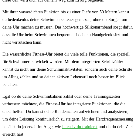
diese Uhr wird dich ‌auf deinem⁣ Weg⁤ zum ⁢Erfolg⁣ begleiten.
Mit ihrer wasserdichten Funktion bis zu einer Tiefe von 50⁣ Metern kannst
‍du bedenkenlos⁤ deine Schwimmabenteuer genießen, ohne⁣ dir Sorgen um
deine Uhr ​machen zu müssen. Das hochwertige Silikonarmband sorgt dafür,
dass die⁣ Uhr beim Schwimmen bequem auf deinem Handgelenk sitzt‌ und​
nicht verrutschen kann.
Die⁤ wasserdichte​ Fitness-Uhr bietet dir viele tolle Funktionen, die speziell
für Schwimmer entwickelt ⁣wurden. Mit⁤ dem integrierten Schrittzähler⁤
kannst du nicht ‍nur deine Schwimmaktivitäten, sondern‌ auch deine ⁣Schritte‍
im Alltag zählen und so deinen aktiven Lebensstil noch besser⁢ im Blick
behalten.
Egal ob du deine Schwimmbahnen ⁣zählst⁤ oder deine Trainingszeiten
verbessern⁤ möchtest, ⁢die Fitness-Uhr hat integrierte ⁢Funktionen, die dir
dabei helfen. Du⁣ kannst deine Rundenzeiten ⁤aufzeichnen​ und analysieren,‍
um deine Leistung kontinuierlich zu steigern. Mit ⁢der Herzfrequenzmessung
behältst ⁣du ‍jederzeit ⁤im Auge,⁤ wie
intensiv du trainierst
und⁣ ob du dein Ziel
erreicht ‍hast.