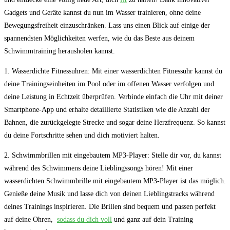
Gadgets und ‍Geräte kannst du nun im Wasser trainieren, ohne deine⁢
Bewegungsfreiheit einzuschränken. ⁣Lass uns einen Blick auf ⁢einige‍ der
spannendsten⁢ Möglichkeiten werfen, wie du das Beste ⁤aus deinem‍
Schwimmtraining herausholen kannst.
1.‍ Wasserdichte Fitnessuhren: ​Mit einer ‍wasserdichten Fitnessuhr ‍kannst du
deine​ Trainingseinheiten im Pool oder im offenen Wasser ⁢verfolgen und
deine​ Leistung in Echtzeit überprüfen. Verbinde einfach die⁣ Uhr mit⁤ deiner
Smartphone-App und⁢ erhalte detaillierte ⁤Statistiken wie die Anzahl​ der
Bahnen, die zurückgelegte ⁢Strecke und sogar deine Herzfrequenz. ‍So ‍kannst
du deine Fortschritte sehen und dich motiviert halten.
2.⁤ Schwimmbrillen ⁢mit eingebautem MP3-Player: Stelle dir vor, du ⁢kannst
während des Schwimmens deine Lieblingssongs hören! Mit einer
wasserdichten Schwimmbrille ​mit ‌eingebautem MP3-Player ist​ das möglich.
Genieße deine​ Musik‌ und lasse dich von deinen‌ Lieblingstracks‍ während
deines Trainings‍ inspirieren.‍ Die Brillen sind ⁤bequem und passen‍ perfekt
auf⁢ deine Ohren, ​
sodass du dich voll
und ganz auf ‌dein Training