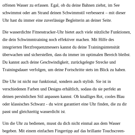
‌offenen Wasser zu erfassen. ⁤Egal, ob ⁣du deine Bahnen ​ziehst, im‍ See
schwimmst oder ‍am Strand deinen Schwimmstil ‍verbesserst – mit dieser⁤
Uhr hast du⁤ immer eine zuverlässige Begleiterin an deiner⁣ Seite.
Die wasserdichte Fitnesstracker-Uhr ⁤bietet ⁣auch viele nützliche Funktionen,
die dein Schwimmtraining noch effektiver machen. Mit Hilfe des
integrierten Herzfrequenzmessers ⁤kannst du deine Trainingsintensität
überwachen und sicherstellen, dass du immer im ⁤optimalen‌ Bereich bleibst.
Du kannst auch deine Geschwindigkeit, zurückgelegte Strecke und
Trainingsdauer⁤ verfolgen, um deine Fortschritte stets im ⁤Blick zu haben.
Die⁢ Uhr ist ⁢nicht nur funktional, sondern‍ auch​ stylish. Sie‍ ist in
⁢verschiedenen Farben und Designs⁤ erhältlich, sodass du sie perfekt an
deinen persönlichen Stil anpassen⁤ kannst. Ob knalliges Rot, ⁢cooles Blau
oder⁤ klassisches Schwarz⁤ -‍ du wirst garantiert eine Uhr finden, die​ zu⁣ dir
passt und ⁤gleichzeitig wasserdicht ist.
Um die Uhr zu bedienen, musst du ⁢dich nicht einmal aus dem Wasser⁤
begeben. Mit einem einfachen Fingertipp auf ⁤das brillante Touchscreen-