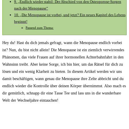
9. „Endlich wieder stabil: Der Abschied von den Osteoporose-Sorgen⁢
nach der Menopause“
10. „Die ⁢Menopause ist vorbei, und jetzt? Ein neues Kapitel des Lebens
beginnt!
Passend zum Thema:
Hey ⁢du! Hast​ du dich jemals gefragt, wann die Menopause endlich vorbei
ist? Nun, du bist nicht⁣ allein!⁢ Die Menopause ist ​ein ziemlich verwirrendes‌
Phänomen, ⁢das viele Frauen auf ihrer hormonellen Achterbahnfahrt in den
Wahnsinn⁣ treibt. ‌Aber keine Sorge, ich⁤ bin hier, ⁤um ⁢das Rätsel⁣ für dich zu
lösen ​und⁤ ein wenig Klarheit zu​ bieten. ‍In diesem Artikel ‍werden wir⁤ uns
⁤damit beschäftigen, wann⁣ genau die Menopause‌ ihre Zelte abbricht und ‍du
endlich ⁤wieder die Kontrolle über deinen‌ Körper übernimmst. Also mach es
dir gemütlich, schnapp dir eine Tasse Tee und lass uns in⁤ die wunderbare
Welt ‌der Wechseljahre eintauchen!