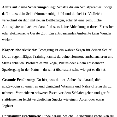
Achte auf deine Schlafumgebung:
​Schaffe dir ein Schlafparadies! Sorge
⁢dafür, dass‌ dein‌ Schlafzimmer⁢ ruhig,‍ kühl und dunkel ⁤ist. ​Vielleicht
verwöhnst du dich‌ mit ⁣neuen Bettbezügen, schaffst eine gemütliche
Atmosphäre und achtest darauf, dass ​es keine⁤ Ablenkungen durch Fernseher
oder elektronische Geräte gibt. Ein entspannendes Ambiente kann Wunder⁣
wirken.
Körperliche Aktivität:
Bewegung‍ ist ein‌ wahrer Segen für deinen Schlaf.
Durch regelmäßiges Training kannst du deine Hormone ‍ausbalancieren und
Stress⁤ abbauen. ‌Probiere⁤ es mit Yoga, Pilates oder​ einem entspannten
Spaziergang in der ⁢Natur –​ du wirst überrascht ‍sein, wie gut es⁤ dir‌ tut.
Gesunde⁤ Ernährung:
Du‍ bist, was du ‍isst. Achte also darauf, dich
ausgewogen zu ernähren und genügend⁣ Vitamine und Nährstoffe‍ zu ⁤dir ​zu‌
nehmen. Vermeide zu schweres Essen ⁣vor dem Schlafengehen und greife
stattdessen zu leicht verdaulichen Snacks wie einem ‌Apfel oder etwas‍
Joghurt.
Entspannungstechniken:
Finde heraus, ‍welche Entspannungstechniken dir