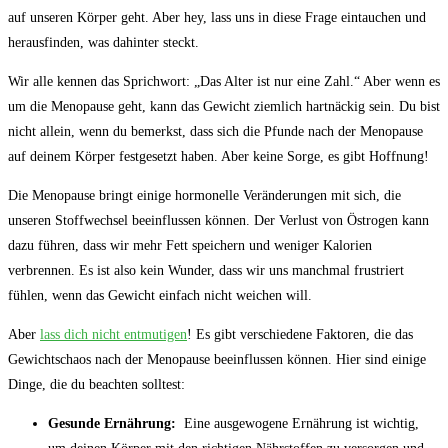
auf unseren Körper geht. Aber hey, lass⁤ uns in diese Frage eintauchen und
herausfinden, was dahinter steckt.
Wir alle kennen das Sprichwort: „Das Alter ist nur ​eine Zahl.“ ⁢Aber ⁣wenn es
um die Menopause geht, kann das Gewicht ziemlich hartnäckig sein. Du bist
nicht allein, wenn du‍ bemerkst, dass sich die Pfunde nach der⁤ Menopause
auf‍ deinem Körper festgesetzt haben.⁣ Aber keine Sorge, es gibt⁢ Hoffnung!
Die Menopause bringt ⁢einige⁢ hormonelle Veränderungen ‍mit sich, die
unseren Stoffwechsel beeinflussen können. Der Verlust von Östrogen kann‌
dazu führen, dass wir mehr Fett ‍speichern ⁤und ⁣weniger Kalorien
verbrennen. Es ist also ‌kein Wunder, dass wir uns manchmal frustriert
fühlen, wenn das ⁤Gewicht einfach nicht weichen will.
Aber
lass dich nicht entmutigen
! Es gibt​ verschiedene Faktoren, die das⁢
Gewichtschaos nach der⁣ Menopause beeinflussen ‍können. Hier sind⁢ einige ​
Dinge, die du⁣ beachten solltest:
Gesunde Ernährung:
⁣ Eine ausgewogene ⁣Ernährung ist⁤ wichtig,