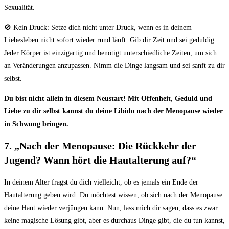
Sexualität.
🚫 Kein Druck:​ Setze⁢ dich nicht ‌unter Druck, wenn es in deinem
Liebesleben nicht sofort wieder​ rund läuft. ⁢Gib dir​ Zeit und sei⁤ geduldig.
Jeder⁢ Körper ⁢ist ​einzigartig und benötigt unterschiedliche Zeiten, ⁢um sich​
an ⁣Veränderungen anzupassen. Nimm die Dinge langsam und sei sanft zu ​dir
selbst.
Du bist nicht allein‌ in diesem ​Neustart! Mit Offenheit, ⁤Geduld und
Liebe ⁢zu dir⁣ selbst kannst ​du deine Libido nach der Menopause ⁢wieder
in⁣ Schwung bringen.
7. „Nach der Menopause: Die Rückkehr der
Jugend? Wann‌ hört die ⁣Hautalterung auf?“
In⁢ deinem⁢ Alter fragst du dich vielleicht, ob⁣ es jemals ein Ende der
Hautalterung geben wird. Du ‍möchtest wissen, ob sich nach der Menopause
deine Haut wieder⁢ verjüngen kann. Nun, lass mich dir sagen, dass ‍es zwar‍
keine magische Lösung gibt, aber es durchaus Dinge gibt,⁣ die du tun kannst,