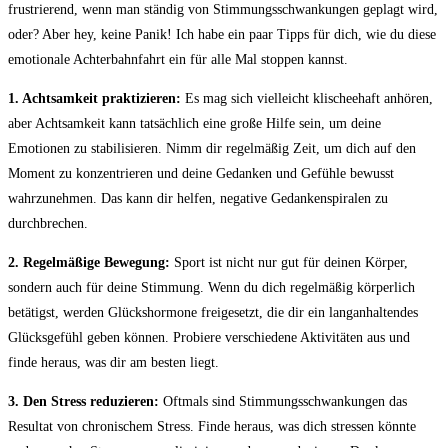
frustrierend, wenn man ständig von Stimmungsschwankungen geplagt wird,
oder? Aber hey, keine Panik! Ich habe ein paar​ Tipps ⁤für dich, ⁢wie du diese
emotionale ⁣Achterbahnfahrt ein⁤ für alle Mal stoppen kannst.
1. Achtsamkeit ⁤praktizieren:
Es‍ mag sich vielleicht klischeehaft ​anhören,
aber Achtsamkeit kann tatsächlich eine große Hilfe sein, um deine
Emotionen zu‌ stabilisieren. Nimm ‍dir regelmäßig Zeit,​ um dich auf ‍den
‌Moment zu konzentrieren und ⁣deine Gedanken und Gefühle bewusst
wahrzunehmen. Das⁤ kann ​dir⁣ helfen, ​negative Gedankenspiralen zu
durchbrechen.
2. Regelmäßige Bewegung:
Sport ⁤ist​ nicht nur gut für deinen Körper,
sondern auch für‍ deine Stimmung. Wenn du dich regelmäßig körperlich ​
betätigst, ⁤werden Glückshormone freigesetzt, die dir​ ein langanhaltendes
Glücksgefühl geben können. Probiere verschiedene Aktivitäten aus und
finde heraus, was dir am besten ​liegt.
3. Den Stress‍ reduzieren:
Oftmals sind Stimmungsschwankungen ‌das
Resultat von chronischem Stress. Finde heraus,‍ was‍ dich stressen könnte