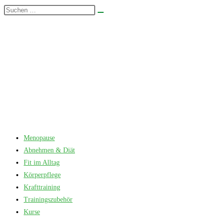
Zum
Diese
Suche
Inhalt
Website
starten
springen
durchsuchen
Menopause
Abnehmen & Diät
Fit im Alltag
Körperpflege
Krafttraining
Trainingszubehör
Kurse