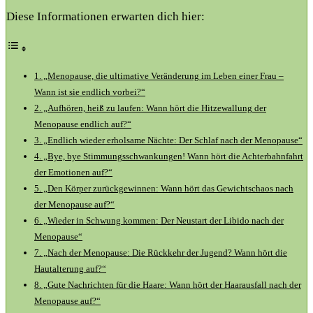
Diese Informationen erwarten dich hier:
1. „Menopause, die⁤ ultimative Veränderung im Leben ‌einer Frau –
Wann⁢ ist ‌sie​ endlich vorbei?“
2. „Aufhören, ‌heiß zu laufen:⁣ Wann hört‍ die Hitzewallung ‌der
Menopause endlich auf?“
3. „Endlich wieder erholsame Nächte: Der ⁤Schlaf‍ nach der Menopause“
4.‌ „Bye, bye Stimmungsschwankungen! Wann hört die Achterbahnfahrt
der⁤ Emotionen⁢ auf?“
5. „Den Körper zurückgewinnen: Wann hört das Gewichtschaos nach
der Menopause auf?“
6. „Wieder in Schwung kommen: Der Neustart ‍der⁢ Libido nach der⁢
Menopause“
7. „Nach der Menopause: Die Rückkehr der Jugend? Wann‌ hört die
⁣Hautalterung auf?“
8. „Gute Nachrichten für die‍ Haare: Wann ​hört ‌der Haarausfall nach⁢ der
Menopause auf?“