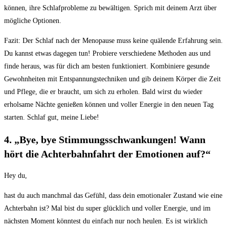
können, ihre ​Schlafprobleme zu ‌bewältigen. Sprich mit deinem‍ Arzt über
mögliche Optionen.
Fazit:‍ Der Schlaf nach der Menopause muss keine quälende ⁤Erfahrung⁣ sein.
Du kannst etwas⁢ dagegen tun! Probiere ⁤verschiedene ⁣Methoden ‍aus ‍und
finde⁢ heraus, was für​ dich am besten funktioniert. Kombiniere gesunde
Gewohnheiten mit⁤ Entspannungstechniken und⁢ gib ⁤deinem Körper die Zeit
und Pflege, die er braucht, um sich⁣ zu erholen. Bald wirst⁣ du wieder
erholsame ‍Nächte ​genießen können und voller ​Energie in den⁣ neuen Tag⁤
starten. Schlaf gut, meine Liebe!
4.‌ „Bye, bye Stimmungsschwankungen! Wann
hört die Achterbahnfahrt der⁤ Emotionen⁢ auf?“
Hey⁤ du,
hast du auch manchmal das Gefühl, dass dein emotionaler⁣ Zustand wie eine
Achterbahn ist? ⁢Mal bist du super glücklich und ‌voller Energie, und ‌im
nächsten Moment könntest du einfach ⁢nur ⁤noch heulen. Es ist wirklich