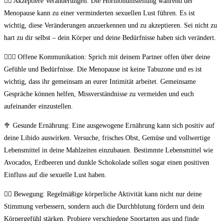
💆‍♀️ Akzeptiere Veränderungen: Die ⁣Hormonumstellung während der
‍Menopause kann zu einer verminderten sexuellen Lust führen. Es ist
wichtig, diese Veränderungen anzuerkennen und zu akzeptieren.‌ Sei nicht zu
hart zu dir‍ selbst – dein Körper und deine⁣ Bedürfnisse​ haben sich verändert.
👩‍❤️‍👨 Offene Kommunikation: Sprich mit deinem Partner offen über‍ deine
Gefühle‌ und ​Bedürfnisse. Die Menopause ist keine Tabuzone und⁣ es ist
wichtig, dass ihr gemeinsam an eurer Intimität arbeitet. Gemeinsame
Gespräche können helfen, Missverständnisse zu vermeiden und euch
aufeinander einzustellen.
🥦 Gesunde Ernährung: Eine ausgewogene Ernährung ⁣kann sich‌ positiv auf
deine Libido auswirken. Versuche, frisches Obst, Gemüse und vollwertige
Lebensmittel in deine Mahlzeiten einzubauen. Bestimmte Lebensmittel wie
Avocados,⁣ Erdbeeren und dunkle Schokolade ⁤sollen sogar einen positiven
Einfluss auf die‌ sexuelle ⁤Lust haben.
🚶‍♀️ Bewegung: Regelmäßige⁣ körperliche ⁤Aktivität kann nicht nur deine
Stimmung verbessern, sondern auch die Durchblutung ⁤fördern und dein⁣
Körpergefühl stärken. Probiere verschiedene Sportarten ⁢aus⁤ und⁢ finde ​