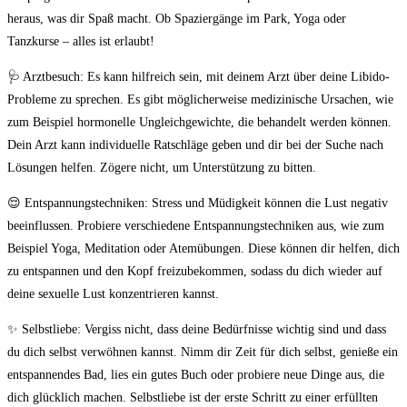
heraus, was dir ​Spaß‍ macht.⁤ Ob ⁢Spaziergänge im Park, Yoga ⁢oder‍
Tanzkurse – alles ist erlaubt!
🩺 Arztbesuch: Es kann​ hilfreich sein, mit deinem Arzt über deine Libido-
Probleme‍ zu sprechen. Es gibt möglicherweise medizinische Ursachen, wie
zum Beispiel ⁢hormonelle Ungleichgewichte, ‍die behandelt werden können.
Dein Arzt‌ kann individuelle Ratschläge geben und‌ dir bei der Suche ⁣nach
Lösungen helfen. Zögere ‌nicht, ​um Unterstützung zu bitten.
😌 Entspannungstechniken: ⁣Stress und Müdigkeit ⁤können ⁢die Lust negativ
beeinflussen. Probiere verschiedene Entspannungstechniken ⁤aus,⁣ wie zum
Beispiel ⁢Yoga, Meditation oder Atemübungen. ⁤Diese ‌können ​dir helfen,​ dich
zu entspannen und ​den Kopf freizubekommen, sodass du⁣ dich wieder ‍auf
deine sexuelle‌ Lust konzentrieren kannst.
✨ Selbstliebe: Vergiss nicht, dass deine Bedürfnisse wichtig sind und dass
du dich selbst‌ verwöhnen kannst. ⁤Nimm dir Zeit für dich selbst, genieße ein
entspannendes Bad, lies ein gutes Buch oder⁢ probiere neue‌ Dinge aus, die​
dich glücklich machen. ⁣Selbstliebe ist der erste Schritt zu einer erfüllten