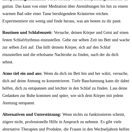
guttun. Das kann von einer Meditation über ‌Atemübungen bis hin zu⁤ einem
warmen ⁤Bad‌ oder einer Tasse beruhigendem Kräutertee reichen.
Experimentiere⁢ ein wenig und finde ⁣heraus, was am besten zu dir passt.
Routinen und Schlafenszeit:
Versuche, deinen⁢ Körper ​und Geist auf ‍einen
festen ​Schlafrhythmus ⁤einzustellen. Gehe zur selben Zeit ins Bett und wache
zur selben Zeit auf.⁣ Das hilft deinem Körper, sich auf den Schlaf
einzustellen und⁣ die erholsame Nachtruhe zu finden, nach der du dich
⁣sehnst.
Atme tief⁢ ein⁤ und aus:
Wenn du dich im‌ Bett hin und her wälzt, ‍versuche,
dich auf deine Atmung zu konzentrieren. Tiefe Bauchatmung kann dir⁤ dabei
helfen, dich zu‍ entspannen und ‍leichter in den ‍Schlaf zu finden. Lass deine
Gedanken zur Ruhe kommen und spüre, wie ​sich dein Körper ⁤mit jedem
Atemzug‍ entspannt.
Alternativen und Unterstützung:
Wenn⁤ nichts zu funktionieren scheint,
zögere nicht, professionelle Hilfe in Anspruch⁣ zu nehmen. Es gibt viele
alternative Therapien und‍ Produkte, die ​Frauen in​ den ⁢Wechseljahren helfen