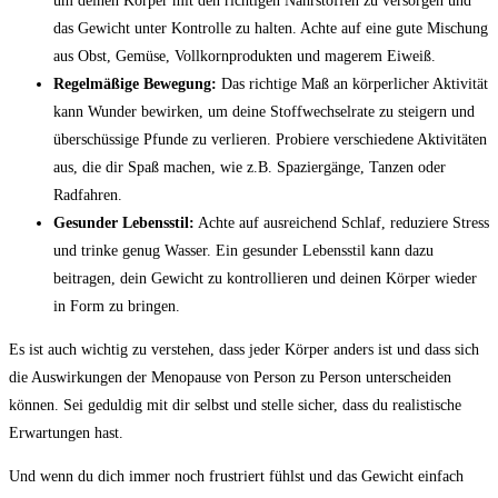
‌um ​deinen Körper ‌mit‍ den richtigen Nährstoffen zu versorgen ​und
das Gewicht unter‍ Kontrolle zu halten. Achte auf​ eine gute Mischung
aus Obst, ​Gemüse, Vollkornprodukten​ und⁣ magerem Eiweiß.
Regelmäßige Bewegung:
‌Das richtige‍ Maß an ‌körperlicher Aktivität
kann Wunder bewirken, um deine Stoffwechselrate zu steigern und‌
überschüssige Pfunde zu verlieren. Probiere verschiedene Aktivitäten
aus, die dir Spaß‍ machen, wie z.B.⁢ Spaziergänge, Tanzen oder
Radfahren.
Gesunder Lebensstil:
Achte⁣ auf ausreichend Schlaf, ‌reduziere Stress
und trinke genug Wasser. Ein⁤ gesunder Lebensstil kann dazu
beitragen, dein Gewicht zu kontrollieren und deinen Körper wieder
in Form ⁢zu bringen.
Es ist auch ‍wichtig ⁣zu verstehen,‌ dass jeder Körper ⁤anders ist und dass sich
die⁣ Auswirkungen der ⁤Menopause von Person zu Person ⁣unterscheiden
können. Sei geduldig mit dir selbst und stelle sicher, dass du realistische
Erwartungen ⁣hast.
Und wenn ⁤du dich immer‌ noch frustriert‍ fühlst⁣ und das Gewicht ​einfach