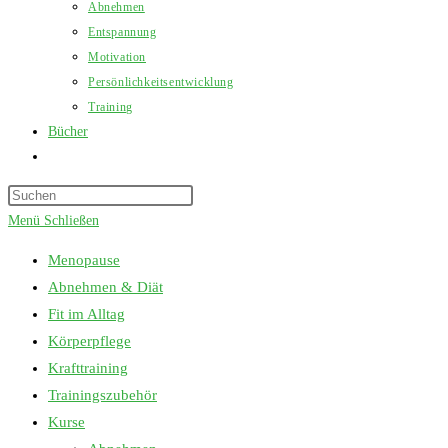
Abnehmen
Entspannung
Motivation
Persönlichkeitsentwicklung
Training
Bücher
Website-
Suche
Press
umschalten
Escape
Menü
Schließen
to
Menopause
close
Abnehmen & Diät
the
Fit im Alltag
search
Körperpflege
panel.
Krafttraining
Trainingszubehör
Kurse