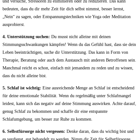
und versuche, Stressoren zu eliminieren oder zu⁢ reduzieren. Das​ kann
bedeuten,‍ dass du dir mehr ‌Zeit für dich selbst ‍nimmst, besser lernst,
„Nein“ zu​ sagen, oder Entspannungstechniken wie Yoga oder​ Meditation​
ausprobierst.
4.⁤ Unterstützung suchen:
Du musst‌ nicht ⁢alleine mit deinen
Stimmungsschwankungen kämpfen! ⁢Wenn du das Gefühl hast, dass sie‍ dein
Leben beeinträchtigen,⁤ suche dir Unterstützung. Das kann​ in Form von
Therapie, Beratung⁢ oder auch dem Austausch mit anderen Betroffenen ⁤sein.
Manchmal reicht es schon, einfach mit jemandem zu ⁤reden und zu wissen,
dass⁣ du nicht alleine bist.
5. Schlaf ist⁣ wichtig:
Eine ausreichende Menge an Schlaf ⁣ist​ entscheidend
für deine​ emotionale Stabilität. Wenn du regelmäßig unter Schlafmangel
leidest, kann sich das negativ auf ‍deine​ Stimmung auswirken. Achte darauf,
genug Schlaf‌ zu ​bekommen und schaffe dir eine entspannte⁤
Schlafumgebung,‌ um besser zur Ruhe zu ⁢kommen.
6.⁢ Selbstfürsorge nicht vergessen:
Denke daran, dass du wichtig bist und
es verdienst, gut behandelt zu werden. Nimm dir Zeit für Selbstfürsorge