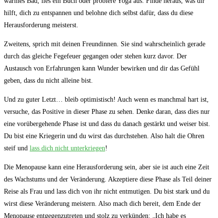
warmes Bad, lies ein Buch oder probiere​ Yoga‍ aus. Finde heraus, was dir
hilft, dich zu entspannen und belohne dich selbst dafür, ​dass du diese⁣
Herausforderung meisterst.
Zweitens, sprich⁢ mit ​deinen Freundinnen. Sie sind wahrscheinlich gerade
durch ⁣das‍ gleiche⁢ Fegefeuer gegangen oder⁢ stehen⁤ kurz davor. Der
⁣Austausch von Erfahrungen​ kann Wunder bewirken​ und dir das Gefühl
geben, dass du nicht alleine ⁣bist.
Und⁢ zu guter Letzt… bleib optimistisch! Auch wenn es manchmal ​hart ist,
⁤versuche, das Positive in dieser Phase zu sehen. ​Denke‌ daran, dass dies⁣ nur
eine vorübergehende Phase ⁢ist und‌ dass du danach gestärkt und weiser‌ bist.​
Du bist eine ⁤Kriegerin⁤ und du⁣ wirst das durchstehen.⁤ Also​ halt die Ohren
steif und
lass dich‍ nicht unterkriegen
!
Die ⁤Menopause kann eine Herausforderung sein, aber sie ist auch eine Zeit
des Wachstums ​und der Veränderung. Akzeptiere diese Phase ⁢als Teil deiner
Reise als ​Frau und⁣ lass dich von⁢ ihr nicht⁣ entmutigen. Du bist stark ​und du
wirst diese Veränderung meistern. Also mach dich bereit, dem​ Ende der
Menopause entgegenzutreten und stolz zu verkünden: „Ich habe es