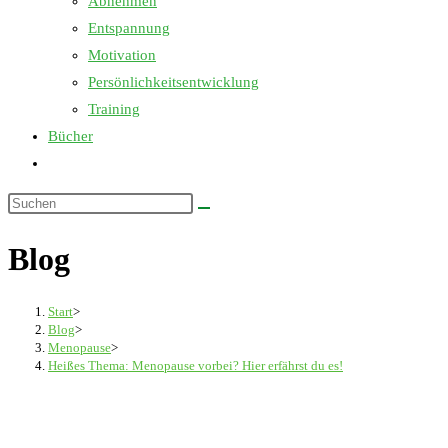
Abnehmen
Entspannung
Motivation
Persönlichkeitsentwicklung
Training
Bücher
Website-
Suche
Diese
umschalten
Website
Blog
durchsuchen
Start
>
Blog
>
Menopause
>
Heißes Thema: Menopause vorbei? Hier erfährst du es!