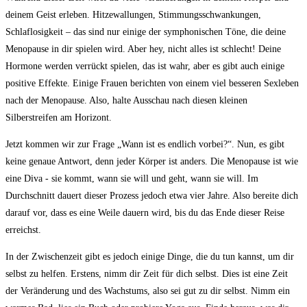
‌deinem Geist erleben.⁤ Hitzewallungen, Stimmungsschwankungen,
Schlaflosigkeit – das sind nur einige der symphonischen Töne,‌ die deine ​
Menopause​ in dir spielen wird. Aber hey, ⁢nicht alles⁤ ist schlecht!⁣ Deine
Hormone werden verrückt spielen, das ist ⁤wahr, aber ⁤es gibt​ auch einige
positive Effekte. Einige ​Frauen berichten von ​einem viel⁢ besseren Sexleben
nach der Menopause. Also, halte Ausschau‌ nach diesen kleinen
⁢Silberstreifen am Horizont.
Jetzt kommen wir zur Frage „Wann⁢ ist es ⁤endlich vorbei?“. Nun, es gibt ​
keine genaue Antwort, denn jeder‍ Körper ist anders. ⁣Die Menopause⁤ ist wie
eine Diva⁢ -⁤ sie kommt, wann sie‌ will‍ und ​geht, wann sie will. ⁤Im
Durchschnitt dauert dieser Prozess jedoch etwa vier‌ Jahre. Also⁢ bereite dich
darauf vor,‌ dass es eine Weile ‌dauern wird, ⁢bis du das Ende ⁣dieser Reise
erreichst.
In der Zwischenzeit‌ gibt es jedoch einige Dinge, die ‍du tun kannst,‍ um⁢ dir
⁢selbst zu⁢ helfen. Erstens,⁣ nimm dir Zeit für‌ dich‍ selbst. Dies ist eine ⁢Zeit
⁣der Veränderung und des Wachstums, also sei gut zu⁢ dir selbst. Nimm ein⁤