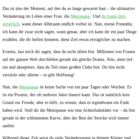
Das‍ ist also der‌ Moment, ⁣auf den du so lange ⁣gewartet hast – ⁣die ultimative
Veränderung⁢ im Leben einer Frau: die
Menopause
. Und
du fragst dich
sicherlich
,⁣ wann dieser ‍Albtraum endlich vorbei ist. Nun, meine Freundin,
ich kann ⁢dir zwar nicht sagen, ⁢wann genau, aber ich kann dir ein paar Dinge‌
erzählen, die⁤ dir helfen‍ könnten, diese Zeit‌ etwas erträglicher zu machen.
Erstens, lass mich dir sagen, dass du nicht allein bist.⁢ Millionen von Frauen
auf der ganzen‌ Welt durchleben ⁣gerade das gleiche Drama. Also, atme tief
ein und akzeptiere, dass⁢ du ‌Teil eines großen Clubs bist. Du bist nicht
verrückt oder alleine – es gibt ‍Hoffnung!
Nun, die
Menopause
ist keine ​Sache von ‌ein paar Tagen oder Wochen. ‌Es
⁤ist ein Prozess, der oft⁢ mehrere​ Jahre dauern kann.​ Das ist natürlich ⁢kein
Grund zur Freude, aber es hilft, zu wissen, dass es​ irgendwann ein ⁤Ende
⁤haben​ wird. Stell dir die Menopause ‌wie‌ eine Achterbahnfahrt vor – du bist
gerade in​ der schlimmsten Kurve, aber der Rest der‍ Strecke ⁣wird immer
sanfter.
Während ⁤dieser Zeit wirst du viele Veränderungen in deinem Körper​ und