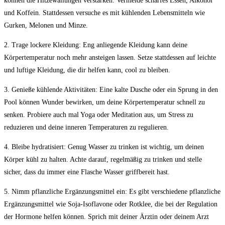
können ⁣die Hitzewallungen verstärken. Vermeide scharfes‍ Essen,​ Alkohol
und Koffein. Stattdessen versuche es⁤ mit⁣ kühlenden ​Lebensmitteln wie⁤
Gurken, Melonen⁢ und Minze.
2. Trage lockere Kleidung: Eng ⁣anliegende Kleidung⁢ kann deine
Körpertemperatur noch ⁣mehr‌ ansteigen ‍lassen. Setze stattdessen ‍auf leichte⁣
und luftige Kleidung, die ⁤dir​ helfen kann, cool zu‍ bleiben.
3. Genieße kühlende Aktivitäten: Eine kalte ⁣Dusche oder​ ein Sprung ⁣in ​den
Pool können Wunder bewirken, um deine Körpertemperatur schnell ‌zu
senken. Probiere auch⁢ mal ⁢Yoga oder Meditation ⁢aus, um Stress ⁢zu
reduzieren ⁤und deine inneren Temperaturen zu regulieren.
4. ‌Bleibe hydratisiert: Genug Wasser zu trinken ist wichtig, um deinen
‌Körper⁣ kühl⁣ zu⁣ halten. Achte darauf, regelmäßig zu⁢ trinken ⁢und stelle‍
sicher, dass ⁣du immer eine Flasche ⁣Wasser griffbereit hast.
5. Nimm pflanzliche‍ Ergänzungsmittel ein: Es gibt verschiedene pflanzliche
Ergänzungsmittel wie Soja-Isoflavone oder Rotklee, die bei der ‌Regulation
der Hormone helfen können. Sprich‌ mit‌ deiner Ärztin ​oder deinem Arzt