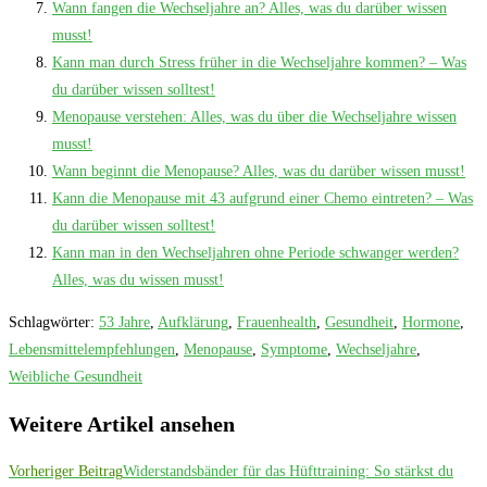
Wann fangen die Wechseljahre an? Alles, was du darüber wissen
musst!
Kann man durch Stress früher in die Wechseljahre kommen? – Was
du darüber wissen solltest!
Menopause verstehen: Alles, was du über die Wechseljahre wissen
musst!
Wann beginnt die Menopause? Alles, was du darüber wissen musst!
Kann die Menopause mit 43 aufgrund einer Chemo eintreten? – Was
du darüber wissen solltest!
Kann man in den Wechseljahren ohne Periode schwanger werden?
Alles, was du wissen musst!
Schlagwörter
:
53 Jahre
,
Aufklärung
,
Frauenhealth
,
Gesundheit
,
Hormone
,
Lebensmittelempfehlungen
,
Menopause
,
Symptome
,
Wechseljahre
,
Weibliche Gesundheit
Weitere Artikel ansehen
Vorheriger Beitrag
Widerstandsbänder für das Hüfttraining: So stärkst du