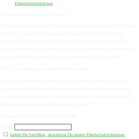
Datenschutzerklärung
So finanzieren wir unsere Seite
Die meisten empfohlenen Produkte werden über sogenannte Affiliate-Links
verlinkt. Es steht dir frei, auf diese Links zu klicken. Solltest du über
unseren Link einkaufen, erhalten wir vom Anbieter eine Provision (als
Amazon-Partner verdienen wir an qualifizierten Verkäufen). So unterstützt
du mit deinem Kauf unser Projekt „fitnessfuechse.de“. Vielen Dank!
P.S.: Für dich ändert sich dadurch der Preis nicht!
Die angegebenen Preise werden täglich aktualisiert. Dennoch kann es zu
kurzfristigen Preisschwankungen kommen, so dass die Preise nicht immer
exakt mit denen des Partner Shops übereinstimmen. Wir empfehlen daher,
den Preis noch einmal direkt beim Shop zu prüfen!
Verpasse keine Neuigkeiten & Deals!
Email
Indem Du fortfährst, akzeptierst Du unsere Datenschutzerklärung.