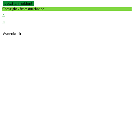
Copyright - fitnessfuechse.de
×
×
Warenkorb