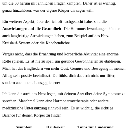
um⁢ die ‍50 herum mit ähnlichen Fragen kämpfen. Daher ist es wichtig,
genau hinzuhören, was der eigene Körper ‌dir ⁣sagen ⁢will.
Ein weiterer Aspekt, über den ich oft nachgedacht habe,⁤ sind die
Auswirkungen auf die Gesundheit
. Die Hormonschwankungen können‌
auch langfristige ⁤Auswirkungen haben, zum Beispiel auf das Herz-
Kreislauf-System oder die Knochendichte.
Vergiss nicht,​ dass die Ernährung und ⁣körperliche Aktivität eine enorme
Rolle spielen. Es ist nie zu spät, ​um gesunde Gewohnheiten zu etablieren.
Mich​ hat das Eingliedern von mehr Obst, Gemüse und Bewegung in meinen​
Alltag sehr positiv beeinflusst. Du fühlst ‍dich dadurch⁢ nicht nur fitter,
⁢sondern auch mental ausgeglichener.
Ich kann dir auch ans Herz legen, mit deinem Arzt über⁤ deine Symptome zu
sprechen. Manchmal kann eine Hormonersatztherapie⁢ oder andere
medizinische Unterstützung sinnvoll sein. Es ist wichtig, die richtige
Balance für deinen Körper ⁣zu finden.
Symptom
Häufigkeit
Tipps zur Linderung