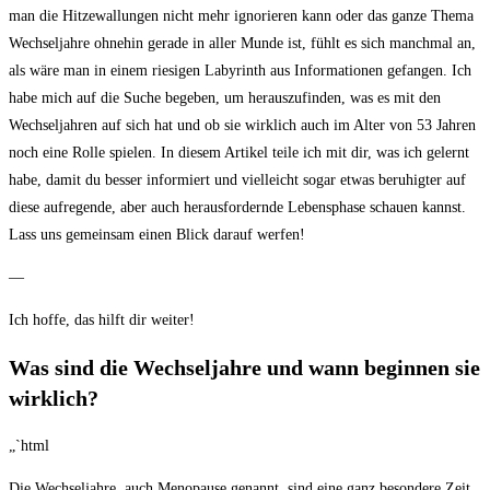
man ​die Hitzewallungen nicht mehr ignorieren kann oder das ganze Thema
Wechseljahre ohnehin gerade in aller Munde ist, ‍fühlt‍ es sich manchmal ‌an,
als‍ wäre man in⁤ einem⁣ riesigen Labyrinth aus Informationen gefangen. Ich
habe mich​ auf die Suche begeben, um herauszufinden, was es mit den
Wechseljahren auf sich hat und ob sie wirklich auch im Alter von 53 Jahren
‌noch eine⁢ Rolle spielen. In diesem Artikel teile ich mit‍ dir, was ich gelernt
habe, damit du besser informiert und vielleicht sogar ‌etwas beruhigter auf
diese aufregende, ⁣aber auch herausfordernde Lebensphase schauen ‍kannst.
Lass uns gemeinsam einen Blick darauf werfen!
—
Ich hoffe, das hilft dir weiter!
Was sind die Wechseljahre ‌und wann beginnen sie
⁢wirklich?
„`html
Die Wechseljahre, auch Menopause genannt, sind eine ganz besondere⁤ Zeit