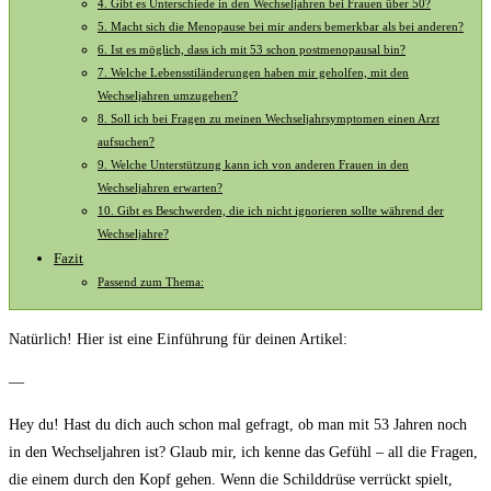
4. Gibt es Unterschiede in ‌den Wechseljahren bei Frauen über 50?
5. Macht sich die Menopause bei ‍mir anders bemerkbar als bei⁣ anderen?
6. Ist es möglich, dass ich mit ⁢53 schon postmenopausal‌ bin?
7. ⁢Welche Lebensstiländerungen haben mir geholfen, mit den
Wechseljahren umzugehen?
8. Soll ich bei Fragen zu‌ meinen Wechseljahrsymptomen einen Arzt‍
aufsuchen?
9. Welche Unterstützung kann ich ⁣von anderen Frauen in den
⁤Wechseljahren erwarten?
10. Gibt es Beschwerden, die ich ⁣nicht ignorieren sollte während der
Wechseljahre?
Fazit
Passend zum Thema:
Natürlich! Hier ist eine Einführung für deinen Artikel:
—
Hey du! Hast du dich ‍auch schon mal gefragt, ob man mit 53 Jahren noch
in den Wechseljahren ⁣ist? Glaub mir, ich kenne ⁤das Gefühl – all die Fragen,
die einem ⁣durch den Kopf gehen. Wenn die Schilddrüse verrückt spielt,