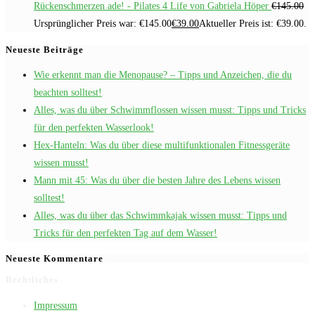
Rückenschmerzen ade! - Pilates 4 Life von Gabriela Höper
€
145.00
Ursprünglicher Preis war: €145.00
€
39.00
Aktueller Preis ist: €39.00.
Neueste Beiträge
Wie erkennt man die Menopause? – Tipps und Anzeichen, die du
beachten solltest!
Alles, was du über Schwimmflossen wissen musst: Tipps und Tricks
für den perfekten Wasserlook!
Hex-Hanteln: Was du über diese multifunktionalen Fitnessgeräte
wissen musst!
Mann mit 45: Was du über die besten Jahre des Lebens wissen
solltest!
Alles, was du über das Schwimmkajak wissen musst: Tipps und
Tricks für den perfekten Tag auf dem Wasser!
Neueste Kommentare
Rechtliches
Impressum