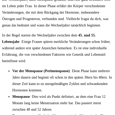
im Leben jeder Frau. In dieser Phase erfährt der Körper‌ verschiedenste ​
Veränderungen, die mit dem Rückgang der Hormone, insbesondere
Östrogen und‌ Progesteron, verbunden sind. Vielleicht fragst du dich, was
genau das bedeutet‌ und ⁣wann die Wechseljahre​ tatsächlich beginnen.
In der Regel starten die ‍Wechseljahre zwischen dem
45. und 55.
Lebensjahr
. Einige Frauen spüren merkliche ⁤Veränderungen schon früher,
während andere erst später Anzeichen bemerken. Es ist eine‌ individuelle
Erfahrung, die von ‍verschiedenen Faktoren wie ⁢Genetik und Lebensstil
beeinflusst wird.
Vor der ⁤Menopause (Perimenopause)
: Diese Phase kann ‍mehrere
Jahre ‌dauern und ⁣beginnt oft schon in den späten 30ern bis 40ern. In
dieser Zeit kann ⁢es zu ​unregelmäßigen Zyklen und schwankenden
Hormonen kommen.
Menopause
: Dies wird als Punkt definiert, an dem eine Frau 12
Monate lang⁣ keine Menstruation mehr hat. Das passiert meist
zwischen 48 und‍ 52 Jahren.