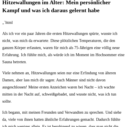
Hitzewallungen⁢ im⁤ Alter: Mein ⁣persönlicher
Kampf‌ und was ich daraus gelernt ⁣habe
„`html
Als⁣ ich vor ein paar Jahren die‌ ersten Hitzewallungen ‌spürte, wusste ich
nicht, was‌ mich da erwartete. Diese plötzlichen‌ Temperaturen, die den
ganzen Körper erfassten, waren für mich als 75-Jährigen eine völlig neue
Erfahrung. Ich fühlte mich, als würde ich im Moment im Hochsommer eine
Sauna betreten.
Viele nehmen an, Hitzewallungen seien nur eine Erfindung von älteren
Damen, aber lass mich⁢ dir‌ sagen: Auch Männer sind nicht davon
ausgeschlossen! ​Meine⁤ ersten Anzeichen waren bei Nacht – ich wachte
mitten in⁣ der Nacht auf, schweißgebadet, und wusste nicht, was ich tun
sollte.
Ich begann, mit meinen​ Freunden und ⁢Verwandten zu sprechen. Und siehe
da, viele von ihnen hatten ähnliche Erfahrungen gemacht.​ Dadurch fühlte
ich mich weniger allein. Es ist beruhigend zu wissen, dass man nicht die