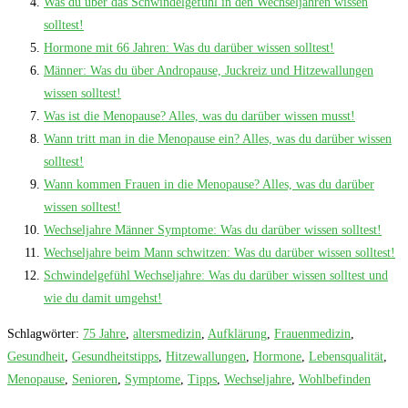
Was du über das Schwindelgefühl in den Wechseljahren wissen
solltest!
Hormone mit 66 Jahren: Was du darüber wissen solltest!
Männer: Was du über Andropause, Juckreiz und Hitzewallungen
wissen solltest!
Was ist die Menopause? Alles, was du darüber wissen musst!
Wann tritt man in die Menopause ein? Alles, was du darüber wissen
solltest!
Wann kommen Frauen in die Menopause? Alles, was du darüber
wissen solltest!
Wechseljahre Männer Symptome: Was du darüber wissen solltest!
Wechseljahre beim Mann schwitzen: Was du darüber wissen solltest!
Schwindelgefühl Wechseljahre: Was du darüber wissen solltest und
wie du damit umgehst!
Schlagwörter
:
75 Jahre
,
altersmedizin
,
Aufklärung
,
Frauenmedizin
,
Gesundheit
,
Gesundheitstipps
,
Hitzewallungen
,
Hormone
,
Lebensqualität
,
Menopause
,
Senioren
,
Symptome
,
Tipps
,
Wechseljahre
,
Wohlbefinden