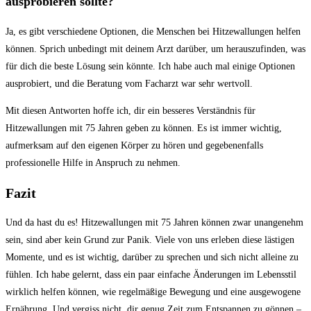
ausprobieren sollte?
Ja, es gibt verschiedene⁢ Optionen, die Menschen ⁤bei ⁣Hitzewallungen helfen
können. Sprich unbedingt mit deinem Arzt darüber, um herauszufinden, was
für⁢ dich die beste Lösung sein könnte. ⁣Ich habe auch mal⁢ einige Optionen
ausprobiert, und die Beratung vom Facharzt⁣ war sehr wertvoll.
Mit‌ diesen Antworten ⁤hoffe ich, dir ein besseres Verständnis für
Hitzewallungen ⁢mit 75 Jahren geben zu können. Es ist immer wichtig,
⁣aufmerksam ⁣auf den eigenen Körper zu hören und gegebenenfalls
professionelle Hilfe in Anspruch zu nehmen.
Fazit
Und da hast⁤ du‍ es!​ Hitzewallungen mit 75⁢ Jahren können zwar unangenehm
sein, sind aber kein Grund ‍zur Panik. Viele von uns erleben diese lästigen
Momente, und es ist wichtig, darüber zu sprechen und sich nicht⁣ alleine zu
fühlen. Ich habe⁣ gelernt, ⁤dass ein paar einfache Änderungen im Lebensstil‍
wirklich helfen können, wie regelmäßige Bewegung und eine ausgewogene
Ernährung. Und ⁣vergiss nicht, dir genug Zeit zum Entspannen zu gönnen –