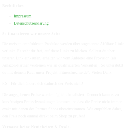
Rechtliches
Impressum
Datenschutzerklärung
So finanzieren wir unsere Seite
Die meisten empfohlenen Produkte werden über sogenannte Affiliate-Links
verlinkt. Es steht dir frei, auf diese Links zu klicken. Solltest du über
unseren Link einkaufen, erhalten wir vom Anbieter eine Provision (als
Amazon-Partner verdienen wir an qualifizierten Verkäufen). So unterstützt
du mit deinem Kauf unser Projekt „fitnessfuechse.de“. Vielen Dank!
P.S.: Für dich ändert sich dadurch der Preis nicht!
Die angegebenen Preise werden täglich aktualisiert. Dennoch kann es zu
kurzfristigen Preisschwankungen kommen, so dass die Preise nicht immer
exakt mit denen des Partner Shops übereinstimmen. Wir empfehlen daher,
den Preis noch einmal direkt beim Shop zu prüfen!
Verpasse keine Neuigkeiten & Deals!