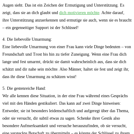
Augen sieht. Das ist ein Zeichen der Ermutigung und Unterstützung. Es
zeigt, dass sie an dich glaubt und
dich motivieren möchte
. Achte darauf,
ihre Unterstützung anzuerkennen und ermutige sie auch, wenn sie es braucht
– ein gegenseitiger Support ist der Schlüssel!
4. Die liebevolle Umarmung:
Eine liebevolle Umarmung von einer Frau kann viele Dinge bedeuten – von
Freundschaft und Trost bis hin zu tiefer Zuneigung. Wenn eine Frau dich
lange und fest umarmt, drückt sie damit wahrscheinlich aus, dass sie dich
schätzt und dir nahe sein möchte. Also Männer, haltet sie fest und zeigt ihr,
dass ihr diese Umarmung zu schätzen wisst!
5. Die gestenreiche Hand:
Wir alle kennen diese Situation, in der eine Frau während eines Gesprächs
viel mit den Händen gestikuliert. Das kann auf zwei Dinge hinweisen:
Entweder, sie ist besonders leidenschaftlich und aufgeregt über das Thema,
oder sie versucht, dir subtil etwas zu sagen. Schenke ihrer Gestik also
besondere Aufmerksamkeit und versuche herauszufinden, ob sie versucht,
eine versteckte Botschaft zu übermitteln – es könnte der Schlüssel zu ihrem