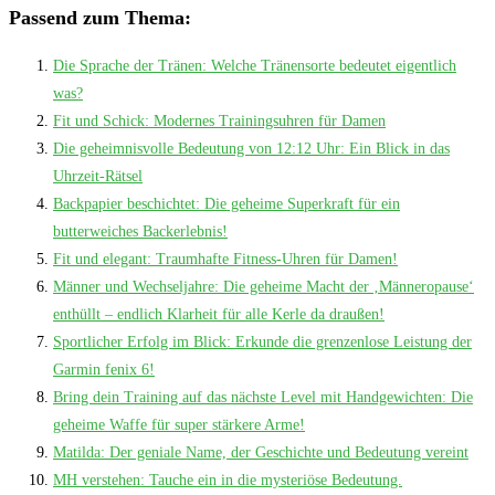
Passend zum Thema:
Die Sprache der Tränen: Welche Tränensorte bedeutet eigentlich
was?
Fit und Schick: Modernes Trainingsuhren für Damen
Die geheimnisvolle Bedeutung von 12:12 Uhr: Ein Blick in das
Uhrzeit-Rätsel
Backpapier beschichtet: Die geheime Superkraft für ein
butterweiches Backerlebnis!
Fit und elegant: Traumhafte Fitness-Uhren für Damen!
Männer und Wechseljahre: Die geheime Macht der ‚Männeropause‘
enthüllt – endlich Klarheit für alle Kerle da draußen!
Sportlicher Erfolg im Blick: Erkunde die grenzenlose Leistung der
Garmin fenix 6!
Bring dein Training auf das nächste Level mit Handgewichten: Die
geheime Waffe für super stärkere Arme!
Matilda: Der geniale Name, der Geschichte und Bedeutung vereint
MH verstehen: Tauche ein in die mysteriöse Bedeutung.