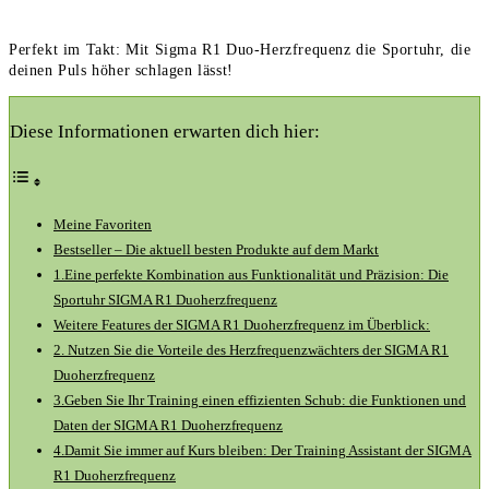
Perfekt im Takt: Mit Sigma R1 Duo-Herzfrequenz die Sportuhr, die
deinen Puls höher schlagen lässt!
Diese Informationen erwarten dich hier:
Meine Favoriten
Bestseller – Die aktuell besten Produkte auf dem Markt
1.Eine perfekte Kombination aus Funktionalität und Präzision: Die
Sportuhr SIGMA R1 Duoherzfrequenz
Weitere Features der SIGMA R1 Duoherzfrequenz im Überblick:
2. Nutzen Sie die Vorteile des Herzfrequenzwächters der SIGMA R1
Duoherzfrequenz
3.Geben Sie Ihr Training einen effizienten Schub: die Funktionen und
Daten der SIGMA R1 Duoherzfrequenz
4.Damit Sie immer auf Kurs bleiben: Der Training Assistant der SIGMA
R1 Duoherzfrequenz