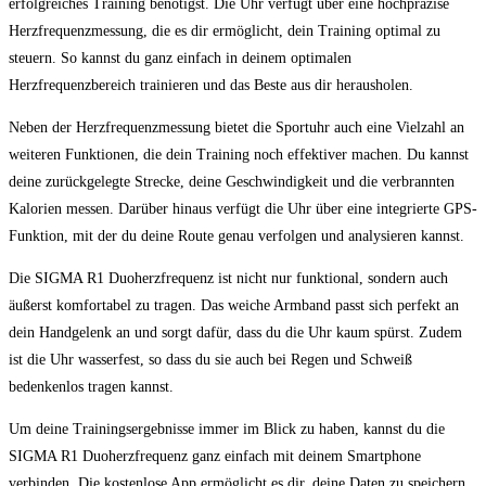
erfolgreiches Training benötigst. Die Uhr verfügt über eine hochpräzise
Herzfrequenzmessung, die es dir ermöglicht, dein Training optimal zu
steuern. So kannst du ganz einfach in deinem optimalen
Herzfrequenzbereich trainieren und das Beste aus dir herausholen.
Neben der Herzfrequenzmessung bietet die Sportuhr auch eine Vielzahl an
weiteren Funktionen, die dein Training noch effektiver machen. Du kannst
deine zurückgelegte Strecke, deine Geschwindigkeit und die verbrannten
Kalorien messen. Darüber hinaus verfügt die Uhr über eine integrierte GPS-
Funktion, mit der du deine Route genau verfolgen und analysieren kannst.
Die SIGMA R1 Duoherzfrequenz ist nicht nur funktional, sondern auch
äußerst komfortabel zu tragen. Das weiche Armband passt sich perfekt an
dein Handgelenk an und sorgt dafür, dass du die Uhr kaum spürst. Zudem
ist die Uhr wasserfest, so dass du sie auch bei Regen und Schweiß
bedenkenlos tragen kannst.
Um deine Trainingsergebnisse immer im Blick zu haben, kannst du die
SIGMA R1 Duoherzfrequenz ganz einfach mit deinem Smartphone
verbinden. Die kostenlose App ermöglicht es dir, deine Daten zu speichern