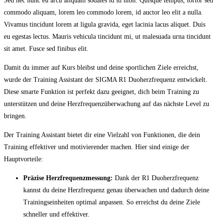
Sed nec nunc eu arcu aliquam sodales id id nibh. Quisque tempus, tortor sed
commodo aliquam, lorem leo commodo lorem, id auctor leo elit a nulla.
Vivamus tincidunt lorem at ligula gravida, eget lacinia lacus aliquet. Duis
eu egestas lectus. Mauris vehicula tincidunt mi, ut malesuada urna tincidunt
sit amet. Fusce sed finibus elit.
Damit du immer auf Kurs bleibst und deine sportlichen Ziele erreichst,
wurde der Training Assistant der SIGMA R1 Duoherzfrequenz entwickelt.
Diese smarte Funktion ist perfekt dazu geeignet, dich beim Training zu
unterstützen und deine Herzfrequenzüberwachung auf das nächste Level zu
bringen.
Der Training Assistant bietet dir eine Vielzahl von Funktionen, die dein
Training effektiver und motivierender machen. Hier sind einige der
Hauptvorteile:
Präzise Herzfrequenzmessung:
Dank der R1 Duoherzfrequenz
kannst du deine Herzfrequenz genau überwachen und dadurch deine
Trainingseinheiten optimal anpassen. So erreichst du deine Ziele
schneller und effektiver.