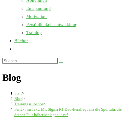
Abnehmen
Entspannung
Motivation
Persönlichkeitsentwicklung
Training
Bücher
Website-
Suche
Diese
umschalten
Website
Blog
durchsuchen
Start
>
Blog
>
Trainingszubehör
>
Perfekt im Takt: Mit Sigma R1 Duo-Herzfrequenz die Sportuhr, die
deinen Puls höher schlagen lässt!