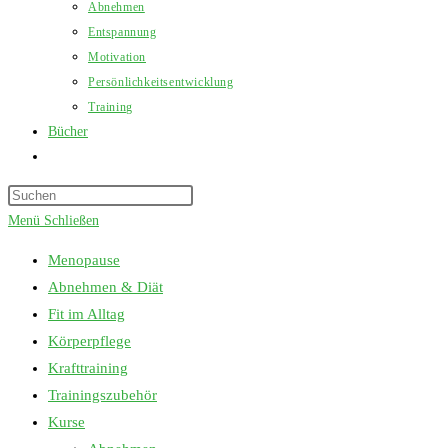
Abnehmen
Entspannung
Motivation
Persönlichkeitsentwicklung
Training
Bücher
Website-
Suche
Press
umschalten
Escape
Menü
Schließen
to
Menopause
close
Abnehmen & Diät
the
Fit im Alltag
search
Körperpflege
panel.
Krafttraining
Trainingszubehör
Kurse