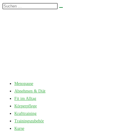
Zum
Diese
Suche
Inhalt
Website
starten
springen
durchsuchen
Menopause
Abnehmen & Diät
Fit im Alltag
Körperpflege
Krafttraining
Trainingszubehör
Kurse