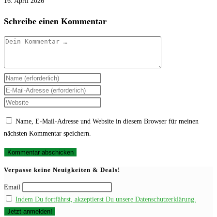
16. April 2026
Schreibe einen Kommentar
Kommentar
Gib
deinen
Gib
Namen
deine
Gib
oder
E-
deine
Name, E-Mail-Adresse und Website in diesem Browser für meinen
Benutzernamen
Mail-
Website-
nächsten Kommentar speichern.
zum
Adresse
URL
Kommentieren
zum
ein
ein
Kommentieren
(optional)
Verpasse keine Neuigkeiten & Deals!
ein
Email
Indem Du fortfährst, akzeptierst Du unsere Datenschutzerklärung.