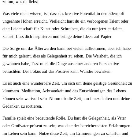
zu tun, was ⁢du liebst.
Was viele nicht wissen, ist, dass das ⁤kreative Potential in ‍den 50ern oft
⁢ungeahnte Höhen erreicht. ⁤Vielleicht hast ⁤du ein verborgenes ⁤Talent oder
eine Leidenschaft für Kunst oder Schreiben, die du nur ‍jetzt entfalten
kannst. Lass dich inspirieren und bringe deine Ideen auf Papier.
Die Sorge um‌ das Älterwerden ‌kann‌ bei ⁤vielen aufkommen, aber ich habe
für mich gelernt, ​dies als Gelegenheit zu sehen. Die Weisheit, die ich
gewonnen habe, lässt mich die Dinge aus einer anderen Perspektive
betrachten. Der Fokus‌ auf das ⁢Positive‌ kann Wunder bewirken.
Es ist auch ⁤eine wunderbare Zeit, um sich um deine geistige Gesundheit zu
kümmern. Meditation, Achtsamkeit und das ⁤Entschleunigen des Lebens​
können sehr wertvoll sein. Nimm dir die Zeit, ‍um innezuhalten und deine
Gedanken zu sortieren.
Familie spielt eine bedeutende​ Rolle. Du hast die Gelegenheit, als Vater
oder Großvater präsent zu sein, was eine der bereicherndsten Erfahrungen
im Leben sein kann. Nutze diese Zeit, um Erinnerungen zu schaffen und