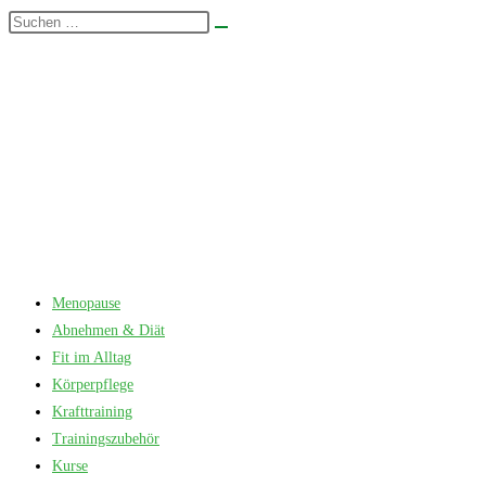
Zum
Diese
Suche
Inhalt
Website
starten
springen
durchsuchen
Menopause
Abnehmen & Diät
Fit im Alltag
Körperpflege
Krafttraining
Trainingszubehör
Kurse