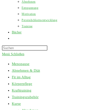
Abnehmen
Entspannung
Motivation
Persönlichkeitsentwicklung
Training
Bücher
Website-
Suche
Press
umschalten
Escape
Menü
Schließen
to
Menopause
close
Abnehmen & Diät
the
Fit im Alltag
search
Körperpflege
panel.
Krafttraining
Trainingszubehör
Kurse