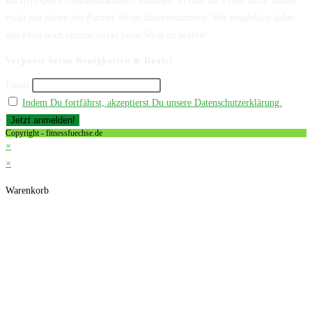
kurzfristigen Preisschwankungen kommen, so dass die Preise nicht immer
exakt mit denen des Partner Shops übereinstimmen. Wir empfehlen daher,
den Preis noch einmal direkt beim Shop zu prüfen!
Verpasse keine Neuigkeiten & Deals!
Email
Indem Du fortfährst, akzeptierst Du unsere Datenschutzerklärung.
Copyright - fitnessfuechse.de
×
×
Warenkorb