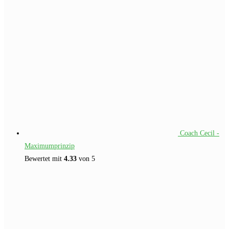
war:
ist:
€257.00
€97.00.
Coach Cecil -
Maximumprinzip
Bewertet mit
4.33
von 5