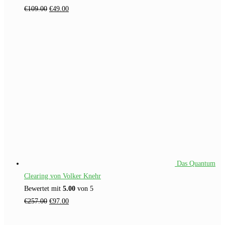
Ursprünglicher
Aktueller
€
109.00
€
49.00
Preis
Preis
war:
ist:
€109.00
€49.00.
Das Quantum
Clearing von Volker Knehr
Bewertet mit
5.00
von 5
Ursprünglicher
Aktueller
€
257.00
€
97.00
Preis
Preis