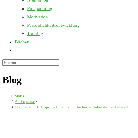
Abnehmen
Entspannung
Motivation
Persönlichkeitsentwicklung
Training
Bücher
Website-
Suche
Diese
umschalten
Website
Blog
durchsuchen
Start
>
Andropause
>
Männer ab 50: Tipps und Trends für die besten Jahre deines Lebens!