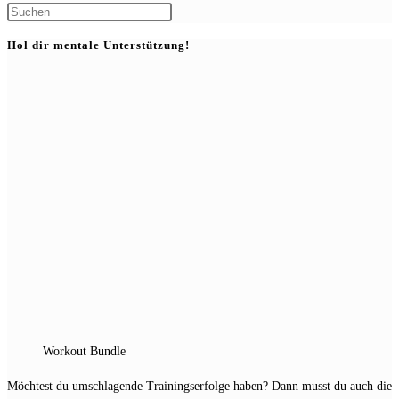
Press
Escape
Hol dir mentale Unterstützung!
to
close
the
search
panel.
Workout Bundle
Möchtest du umschlagende Trainingserfolge haben? Dann musst du auch die