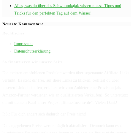
Alles, was du über das Schwimmkajak wissen musst: Tipps und
Tricks für den perfekten Tag auf dem Wasser!
Neueste Kommentare
Rechtliches
Impressum
Datenschutzerklärung
So finanzieren wir unsere Seite
Die meisten empfohlenen Produkte werden über sogenannte Affiliate-Links
verlinkt. Es steht dir frei, auf diese Links zu klicken. Solltest du über
unseren Link einkaufen, erhalten wir vom Anbieter eine Provision (als
Amazon-Partner verdienen wir an qualifizierten Verkäufen). So unterstützt
du mit deinem Kauf unser Projekt „fitnessfuechse.de“. Vielen Dank!
P.S.: Für dich ändert sich dadurch der Preis nicht!
Die angegebenen Preise werden täglich aktualisiert. Dennoch kann es zu