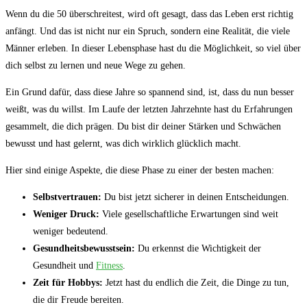
Wenn du die 50⁢ überschreitest, wird oft gesagt, dass das Leben erst richtig ​
anfängt. Und das ist nicht nur ein ‌Spruch, sondern eine Realität, die viele
Männer ‍erleben. In dieser Lebensphase ⁣hast du die‌ Möglichkeit, so viel über
dich selbst ⁣zu lernen ​und neue Wege‌ zu gehen.
Ein Grund dafür, dass‍ diese Jahre so spannend sind, ist, dass du nun besser
weißt, was du ‌willst. Im Laufe der letzten Jahrzehnte hast du Erfahrungen
⁣gesammelt, die dich ⁤prägen. Du bist dir deiner Stärken und Schwächen
bewusst und hast gelernt, was dich wirklich glücklich‍ macht.
Hier sind einige Aspekte, die diese Phase zu einer der besten⁤ machen:
Selbstvertrauen:
Du bist jetzt sicherer‍ in deinen Entscheidungen.
Weniger Druck:
Viele ⁢gesellschaftliche Erwartungen sind weit
weniger bedeutend.
Gesundheitsbewusstsein:
Du erkennst‍ die ⁤Wichtigkeit ⁣der
Gesundheit⁢ und
Fitness
.
Zeit für Hobbys:
Jetzt hast ‍du endlich die Zeit, die Dinge zu tun,
die dir Freude ​bereiten.