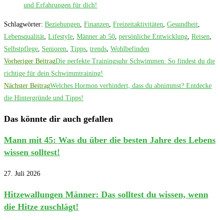
und Erfahrungen für dich!
Schlagwörter
:
Beziehungen
,
Finanzen
,
Freizeitaktivitäten
,
Gesundheit
,
Lebensqualität
,
Lifestyle
,
Männer ab 50
,
persönliche Entwicklung
,
Reisen
,
Selbstpflege
,
Senioren
,
Tipps
,
trends
,
Wohlbefinden
Weitere
Vorheriger Beitrag
Die perfekte Trainingsuhr Schwimmen: So findest du die
Artikel
richtige für dein Schwimmtraining!
Nächster Beitrag
Welches Hormon verhindert, dass du abnimmst? Entdecke
ansehen
die Hintergründe und Tipps!
Das könnte dir auch gefallen
Mann mit 45: Was du über die besten Jahre des Lebens
wissen solltest!
27. Juli 2026
Hitzewallungen Männer: Das solltest du wissen, wenn
die Hitze zuschlägt!