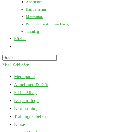
Abnehmen
Entspannung
Motivation
Persönlichkeitsentwicklung
Training
Bücher
Website-
Suche
Press
umschalten
Escape
Menü
Schließen
to
Menopause
close
Abnehmen & Diät
the
Fit im Alltag
search
Körperpflege
panel.
Krafttraining
Trainingszubehör
Kurse