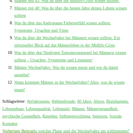
Männer mit 45: Was du über die Midlife-Crisis wissen solltest!
Männer mit 40: Was du über die besten Jahre deines Lebens wissen
solltest
Was du über das Andropause Fiebergefühl wissen solltest:
Symptome, Ursachen und Tipps
Was du über die Wechseljahre bei Männern wissen solltest: Ein
informeller Blick auf das Männerleben in der Midlife-Crisis
Was du über den Niedrigen Testosteronspiegel bei Männern wissen
solltest – Ursachen, Symptome und Lösungen!
Männer Wechseljahre: Was du wissen musst und wie du damit
umgehst!
Wann kommen Männer in die Wechseljahre? Alles, was du wissen
musst!
Schlagwörter
:
#erfahrungen
,
#lebensfreude
,
60 Jahre
,
Altern
,
Beziehungen
,
Lebensphase
,
Lebensqualität
,
Lebensstil
,
Männer
,
Männergesundheit
,
psychische Gesundheit
,
Ratgeber
,
Selbstentwicklung
,
Senioren
,
Soziale
Kontakte
Weitere
Vorheriger Beitrag
In welcher Phase sind die Wechseljahre am schlimmsten?