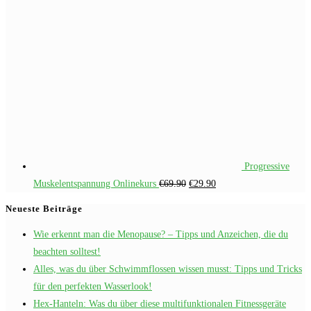
Progressive
Ursprünglicher
Aktueller
Muskelentspannung Onlinekurs
€
69.90
€
29.90
Preis
Preis
Neueste Beiträge
war:
ist:
Wie erkennt man die Menopause? – Tipps und Anzeichen, die du
€69.90
€29.90.
beachten solltest!
Alles, was du über Schwimmflossen wissen musst: Tipps und Tricks
für den perfekten Wasserlook!
Hex-Hanteln: Was du über diese multifunktionalen Fitnessgeräte