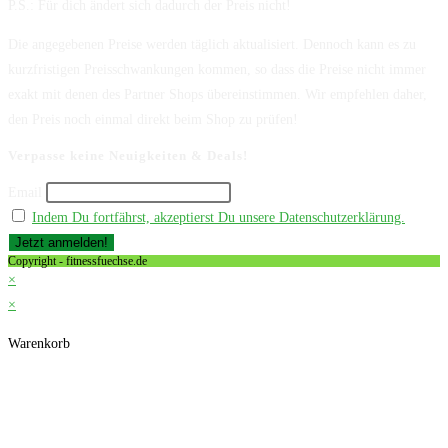
P.S.: Für dich ändert sich dadurch der Preis nicht!
Die angegebenen Preise werden täglich aktualisiert. Dennoch kann es zu
kurzfristigen Preisschwankungen kommen, so dass die Preise nicht immer
exakt mit denen des Partner Shops übereinstimmen. Wir empfehlen daher,
den Preis noch einmal direkt beim Shop zu prüfen!
Verpasse keine Neuigkeiten & Deals!
Email
Indem Du fortfährst, akzeptierst Du unsere Datenschutzerklärung.
Copyright - fitnessfuechse.de
×
×
Warenkorb