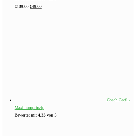
Ursprünglicher
Aktueller
€
109.00
€
49.00
Preis
Preis
war:
ist:
€109.00
€49.00.
Coach Cecil -
Maximumprinzip
Bewertet mit
4.33
von 5