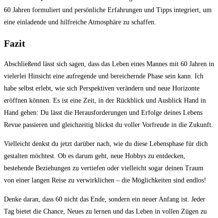
60 Jahren formuliert und ⁤persönliche Erfahrungen und Tipps integriert, ⁣um
eine einladende und​ hilfreiche Atmosphäre ​zu schaffen.
Fazit
Abschließend lässt sich​ sagen, dass das Leben eines Mannes⁤ mit 60 ⁣Jahren in
⁣vielerlei​ Hinsicht eine aufregende⁣ und bereichernde Phase sein ​kann. ⁢Ich
habe ⁢selbst​ erlebt, wie sich⁣ Perspektiven ⁤verändern und neue Horizonte
⁢eröffnen können.‌ Es ‍ist eine Zeit, in der Rückblick ⁤und​ Ausblick Hand in
Hand gehen: ⁣Du lässt die Herausforderungen‌ und Erfolge deines Lebens
Revue passieren ‌und gleichzeitig blickst du voller Vorfreude in die Zukunft.
Vielleicht⁢ denkst‌ du jetzt darüber nach, ⁤wie du ‍diese Lebensphase für dich
gestalten ⁢möchtest. Ob es ‌darum geht, ‍neue Hobbys zu entdecken,
bestehende Beziehungen zu vertiefen ⁣oder vielleicht⁤ sogar ⁢deinen Traum
von einer langen ‌Reise zu verwirklichen – die Möglichkeiten sind endlos!
Denke daran, dass 60 nicht das Ende, sondern ein neuer ⁢Anfang ist. Jeder
Tag bietet ‍die ‍Chance, ​Neues zu⁤ lernen und das Leben in vollen⁤ Zügen zu