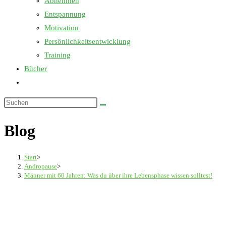
Abnehmen
Entspannung
Motivation
Persönlichkeitsentwicklung
Training
Bücher
Website-
Suche
Diese
umschalten
Website
Blog
durchsuchen
Start
>
Andropause
>
Männer mit 60 Jahren: Was du über ihre Lebensphase wissen solltest!