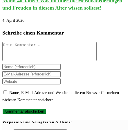
Mann 40 Jahre: Was du über die Herausforderungen
und Freuden in diesem Alter wissen solltest!
4. April 2026
Schreibe einen Kommentar
Kommentar
Gib
deinen
Gib
Namen
deine
Gib
oder
E-
deine
Name, E-Mail-Adresse und Website in diesem Browser für meinen
Benutzernamen
Mail-
Website-
nächsten Kommentar speichern.
zum
Adresse
URL
Kommentieren
zum
ein
ein
Kommentieren
(optional)
Verpasse keine Neuigkeiten & Deals!
ein