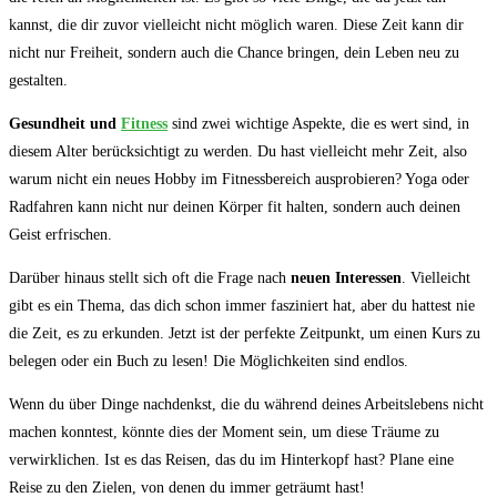
kannst, die dir zuvor vielleicht nicht möglich waren. Diese Zeit kann dir
nicht nur ‍Freiheit, sondern auch die Chance bringen, dein Leben⁢ neu ⁤zu
gestalten.
Gesundheit ‍und
Fitness
sind zwei⁣ wichtige Aspekte, die es wert sind, in
diesem Alter berücksichtigt zu werden. Du hast vielleicht ​mehr Zeit, also
warum nicht‍ ein neues Hobby im Fitnessbereich ‌ausprobieren?‌ Yoga oder
Radfahren kann nicht nur deinen ‍Körper ⁤fit halten, sondern ⁤auch deinen
Geist erfrischen.
Darüber hinaus ‌stellt sich oft‍ die Frage nach
neuen Interessen
. ‍Vielleicht
gibt es ein⁣ Thema, das dich schon immer fasziniert hat, aber‌ du hattest nie
die Zeit, es zu⁤ erkunden. Jetzt⁣ ist ⁢der perfekte Zeitpunkt, um ⁤einen Kurs zu
belegen‍ oder ein Buch zu lesen! Die Möglichkeiten sind endlos.
Wenn ‌du über Dinge nachdenkst, die‍ du während deines Arbeitslebens ​nicht
machen konntest, könnte dies der Moment sein,​ um diese Träume zu
verwirklichen. Ist es das ⁤Reisen, das du im Hinterkopf hast? Plane eine
Reise zu den Zielen, ⁣von denen du immer geträumt hast!