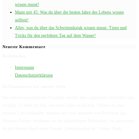
wissen musst!
Mann mit 45: Was du über die besten Jahre des Lebens wissen
solltest!
Alles, was du über das Schwimmkajak wissen musst: Tipps und
Tricks für den perfekten Tag auf dem Wasser!
Neueste Kommentare
Rechtliches
Impressum
Datenschutzerklärung
So finanzieren wir unsere Seite
Die meisten empfohlenen Produkte werden über sogenannte Affiliate-Links
verlinkt. Es steht dir frei, auf diese Links zu klicken. Solltest du über
unseren Link einkaufen, erhalten wir vom Anbieter eine Provision (als
Amazon-Partner verdienen wir an qualifizierten Verkäufen). So unterstützt
du mit deinem Kauf unser Projekt „fitnessfuechse.de“. Vielen Dank!