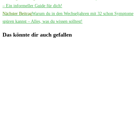
Artikel
– Ein informeller Guide für dich!
Nächster Beitrag
Warum du in den Wechseljahren mit 32 schon Symptome
ansehen
spüren kannst – Alles, was du wissen solltest!
Das könnte dir auch gefallen