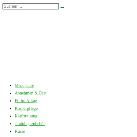
Zum
Diese
Suche
Inhalt
Website
starten
springen
durchsuchen
Menopause
Abnehmen & Diät
Fit im Alltag
Körperpflege
Krafttraining
Trainingszubehör
Kurse