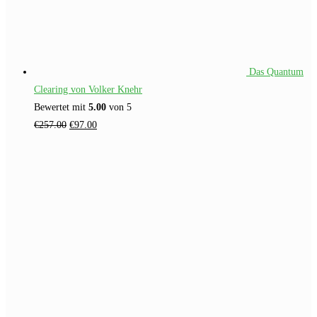
Das Quantum
Clearing von Volker Knehr
Bewertet mit
5.00
von 5
Ursprünglicher
Aktueller
€
257.00
€
97.00
Preis
Preis
war:
ist:
€257.00
€97.00.