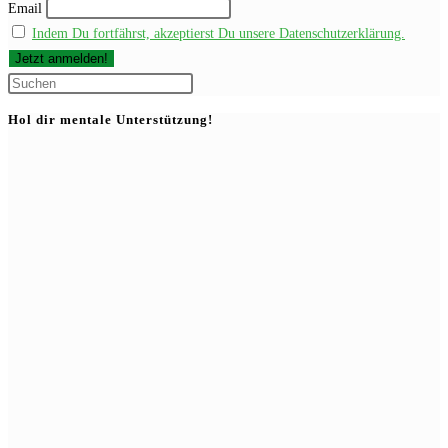
Email
Indem Du fortfährst, akzeptierst Du unsere Datenschutzerklärung.
Press
Escape
Hol dir mentale Unterstützung!
to
close
the
search
panel.