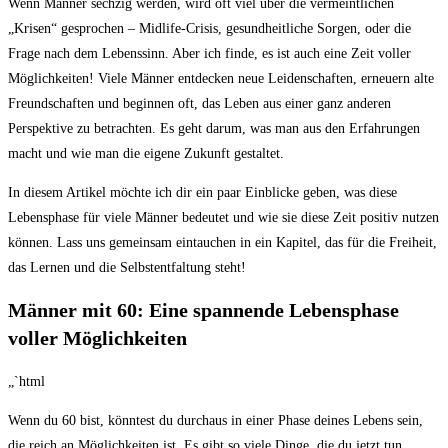
Wenn Männer sechzig werden, wird oft viel über die vermeintlichen
„Krisen“​ gesprochen⁣ – Midlife-Crisis, gesundheitliche⁤ Sorgen, oder die⁣
Frage nach dem Lebenssinn. Aber‌ ich finde, es ist auch eine Zeit voller
Möglichkeiten! Viele Männer ‍entdecken neue Leidenschaften, erneuern alte
Freundschaften und beginnen oft, das Leben ⁣aus einer ⁢ganz⁢ anderen
Perspektive ‌zu betrachten. Es geht darum, was man aus den Erfahrungen
macht und wie man die eigene Zukunft⁤ gestaltet.
In diesem Artikel möchte ‌ich dir ein paar Einblicke geben, was diese
Lebensphase⁢ für viele Männer bedeutet‌ und wie​ sie diese Zeit positiv nutzen
können. Lass ⁢uns gemeinsam eintauchen in⁢ ein Kapitel, das für die Freiheit,
das Lernen und die⁢ Selbstentfaltung steht!
Männer ⁢mit 60: Eine⁢ spannende Lebensphase
voller Möglichkeiten
„`html
Wenn du 60 bist, könntest du durchaus in einer Phase deines Lebens sein,
die reich an ‍Möglichkeiten‌ ist. Es ⁤gibt so⁢ viele Dinge, ⁤die du jetzt ⁣tun‌