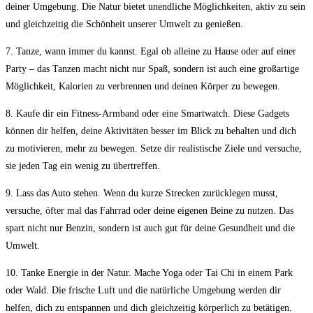
deiner Umgebung.‌ Die Natur bietet⁣ unendliche Möglichkeiten,⁢ aktiv zu sein
​und gleichzeitig die Schönheit unserer ‌Umwelt zu genießen.
7.‌ Tanze, wann immer du kannst. Egal ob alleine zu Hause oder auf einer
Party –⁢ das Tanzen macht nicht ‌nur Spaß, sondern ist auch‍ eine großartige
Möglichkeit, Kalorien ‍zu verbrennen und deinen Körper zu ‍bewegen.
8. Kaufe dir ‌ein ⁢Fitness-Armband oder eine Smartwatch. Diese Gadgets
können dir helfen, deine ⁤Aktivitäten‌ besser im Blick zu ⁣behalten und ​dich
zu⁣ motivieren,⁤ mehr‍ zu ⁢bewegen. Setze ‍dir⁢ realistische Ziele und versuche,
sie jeden ‍Tag ein⁢ wenig zu übertreffen.
9. Lass ‌das Auto stehen. Wenn du kurze Strecken‌ zurücklegen musst,
versuche, öfter mal das⁢ Fahrrad oder deine‍ eigenen Beine zu nutzen. Das
spart⁤ nicht nur Benzin, sondern ist auch gut für deine Gesundheit und die ​
Umwelt.
10. Tanke Energie in der Natur. ⁤Mache Yoga oder‍ Tai Chi ‌in einem Park
oder Wald.⁣ Die frische‍ Luft und die natürliche Umgebung werden dir
helfen, dich ‍zu​ entspannen und dich ⁢gleichzeitig körperlich ⁤zu betätigen.