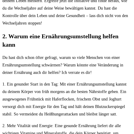
‍deinem Leben meistern.⁢ Ergreife ⁤jetzt die Initiative und finde heraus, wie
du die Wechseljahre auf⁤ deine Weise bewältigen ⁢kannst. Du⁢ hast​ die
Kontrolle über dein Leben und ⁣deine⁣ Gesundheit – lass dich nicht von‌ den
Wechseljahren stoppen!
2. Warum eine Ernährungsumstellung‌ helfen
kann
Du hast​ dich schon ⁢öfter gefragt, warum so viele ​Menschen‌ von einer
⁤Ernährungsumstellung schwärmen? ‌Warum könnte eine Veränderung in
deiner ⁤Ernährung auch dir ⁤helfen? Ich verrate⁣ es dir!
1. Ein gesunder Start in ⁢den ⁢Tag: ‌Mit einer ⁤Ernährungsumstellung kannst
du deinem Körper von früh morgens an die besten⁤ Nährstoffe geben.⁢ Ein
ausgewogenes Frühstück mit Haferflocken, frischem⁢ Obst und Joghurt
versorgt ‌dich mit Energie ​für den Tag und hält deinen Blutzuckerspiegel
stabil. So vermeidest du ‌Heißhungerattacken und⁤ bleibst ‌länger satt.
2. Mehr Vitalität und Energie: Eine gesunde ⁢Ernährung⁤ liefert dir ‌alle
wichtigen Vitamine‌ und Mineralstoffe, die dein Körper benötigt, um