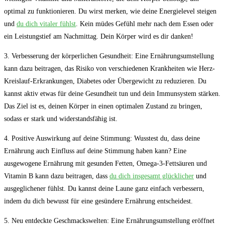
optimal zu funktionieren. Du wirst merken, wie deine ​Energielevel ​steigen
und
du dich ⁣vitaler ⁢fühlst
. Kein müdes Gefühl mehr ⁤nach dem Essen⁢ oder
ein Leistungstief am Nachmittag. ⁤Dein Körper ‍wird es ⁣dir ⁢danken!
3. Verbesserung der körperlichen Gesundheit: Eine ⁣Ernährungsumstellung
kann dazu beitragen,‌ das​ Risiko von verschiedenen Krankheiten wie⁤ Herz-
Kreislauf-Erkrankungen,⁤ Diabetes oder Übergewicht‌ zu⁢ reduzieren. Du
kannst ⁢aktiv etwas für deine Gesundheit tun und dein Immunsystem stärken.
Das Ziel ist es, ‌deinen Körper in einen ​optimalen Zustand zu ⁢bringen,
sodass er stark und widerstandsfähig ist.
4. ⁢Positive⁣ Auswirkung‍ auf deine‍ Stimmung: ‌Wusstest ⁢du,​ dass deine
Ernährung⁤ auch Einfluss auf deine‌ Stimmung haben⁢ kann? Eine
ausgewogene⁣ Ernährung mit gesunden Fetten, Omega-3-Fettsäuren ‌und
Vitamin B kann dazu‍ beitragen, dass​
du dich ​insgesamt glücklicher
​und
ausgeglichener fühlst. Du kannst deine Laune ganz einfach verbessern,
indem du dich bewusst ⁣für eine ⁣gesündere Ernährung⁢ entscheidest.
5.‍ Neu entdeckte Geschmackswelten: Eine Ernährungsumstellung eröffnet