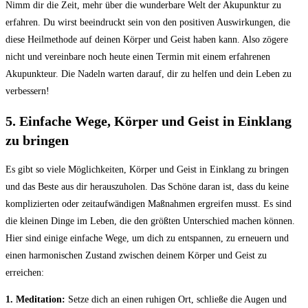
Nimm dir die Zeit, mehr über die wunderbare Welt der Akupunktur zu
erfahren. Du​ wirst beeindruckt sein von den ​positiven ⁤Auswirkungen, ‍die
‍diese Heilmethode ⁢auf deinen Körper und ⁣Geist haben kann.‌ Also zögere
nicht und vereinbare noch heute einen Termin ​mit einem ‍erfahrenen
Akupunkteur. Die ⁣Nadeln warten ​darauf,‍ dir⁣ zu helfen und dein ​Leben zu
verbessern!
5. Einfache‌ Wege, ​Körper⁢ und Geist ​in Einklang
⁢zu bringen
Es gibt so ​viele⁢ Möglichkeiten,⁤ Körper und Geist in ‌Einklang zu bringen
und das Beste aus ⁢dir herauszuholen. Das Schöne daran‌ ist, ​dass du keine
komplizierten oder⁢ zeitaufwändigen Maßnahmen ergreifen musst.⁤ Es ⁣sind
‍die⁣ kleinen Dinge im Leben, die ⁤den⁣ größten Unterschied machen können.
⁤Hier sind einige einfache ‌Wege,‌ um ‍dich zu⁣ entspannen, zu ⁤erneuern und
einen harmonischen Zustand⁢ zwischen⁤ deinem Körper und Geist zu
‍erreichen:
1. Meditation:
Setze dich ⁢an einen ruhigen Ort, ​schließe‍ die Augen‍ und