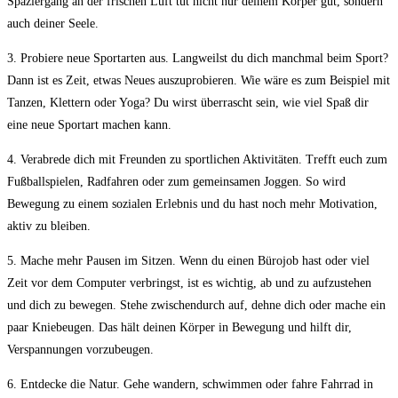
Spaziergang an der frischen Luft tut nicht nur deinem Körper gut,‌ sondern
‌auch deiner Seele.
3. Probiere‍ neue Sportarten aus. Langweilst du‌ dich⁣ manchmal beim Sport?
Dann ist es Zeit, etwas Neues auszuprobieren. Wie wäre‍ es ​zum Beispiel mit
Tanzen, Klettern oder⁣ Yoga? Du wirst‍ überrascht sein, wie ‌viel Spaß ‍dir
eine neue Sportart⁤ machen‌ kann.
4. Verabrede⁢ dich ‌mit ⁤Freunden zu sportlichen‌ Aktivitäten.⁤ Trefft ‍euch zum
Fußballspielen, Radfahren ​oder zum gemeinsamen Joggen. So wird
Bewegung zu einem sozialen Erlebnis und du hast ‍noch mehr ⁣Motivation,
aktiv zu bleiben.
5.⁣ Mache mehr Pausen ⁢im Sitzen.​ Wenn du einen Bürojob hast oder ⁣viel
‌Zeit vor dem Computer​ verbringst, ‌ist es wichtig, ab⁤ und zu‌ aufzustehen‍
und dich zu⁢ bewegen. ‍Stehe zwischendurch auf, dehne dich oder mache‍ ein
paar Kniebeugen. Das ⁤hält⁤ deinen ⁣Körper⁣ in ⁤Bewegung und ⁣hilft​ dir,‍
Verspannungen vorzubeugen.
6. ⁣Entdecke die Natur. Gehe wandern, schwimmen oder fahre Fahrrad in