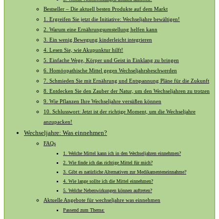
Bestseller – Die‌ aktuell besten Produkte auf dem Markt
1.​ Ergreifen Sie ‍jetzt die‍ Initiative: Wechseljahre ‌bewältigen!
2. Warum eine Ernährungsumstellung‌ helfen kann
3. Ein wenig Bewegung ‌kinderleicht integrieren
4. ‍Lesen Sie, wie Akupunktur ⁤hilft!
5. Einfache‌ Wege, ​Körper⁢ und Geist ​in Einklang ⁢zu bringen
6. Homöopathische⁤ Mittel⁣ gegen Wechseljahrsbeschwerden
7. Schmieden‍ Sie⁣ mit‍ Ernährung und Entspannung ⁢Pläne für ⁢die​ Zukunft
8. Entdecken Sie den Zauber‌ der ⁣Natur, um ‍den Wechseljahren zu trotzen
9. ⁤Wie​ Pflanzen⁢ Ihre Wechseljahre versüßen‌ können
10. Schlusswort: Jetzt ist der richtige Moment, ​um die ​Wechseljahre
anzupacken!
Wechseljahre: Was einnehmen?
FAQs
1. Welche Mittel kann ich in den Wechseljahren einnehmen?
2. Wie finde ich das richtige Mittel für mich?
3. Gibt es natürliche Alternativen zur Medikamenteneinnahme?
4. Wie lange sollte ich die Mittel einnehmen?
5. Welche Nebenwirkungen können auftreten?
Aktuelle Angebote ⁣für ⁣wechseljahre was‌ einnehmen
Passend zum Thema: