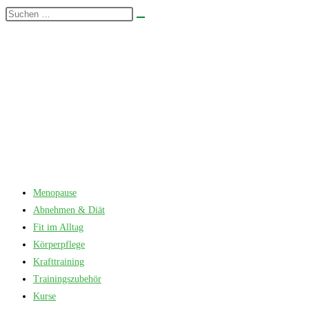
Zum
Diese
Suche
Inhalt
Website
starten
springen
durchsuchen
Menopause
Abnehmen & Diät
Fit im Alltag
Körperpflege
Krafttraining
Trainingszubehör
Kurse