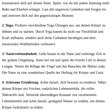
⁤konzentriere dich ⁢auf deinen Atem. ⁤Spüre, wie‍ du mit jedem Atemzug mehr
Ruhe und Klarheit erlangst. Lass alle negativen Gedanken und ⁤Sorgen⁤ los
und zentriere dich auf den gegenwärtigen Moment.
2.⁣ Yoga:
Probiere verschiedene Yoga-Übungen aus,⁣ um deinen Körper zu
⁢dehnen und zu stärken. Durch Yoga kannst du ⁢nicht ⁢nur Flexibilität ⁣und
Kraft aufbauen, sondern⁢ auch deine Gedanken beruhigen und ⁤dein
emotionales ‌Wohlbefinden verbessern.
3. ⁣Naturverbundenheit:
Gehe hinaus in die Natur und verbringe​ Zeit in
der ⁢grünen Umgebung. Atme tief ein und spüre die ⁤frische ⁢Luft​ in deinen
Lungen. Nimm die​ Klänge ⁣der Vögel und ⁢das Rauschen⁢ der Blätter wahr.​
Die Natur‍ ist eine​ wunderbare Quelle ​der Heilung für Körper und ⁣Geist.
4. Achtsame Ernährung:
Achte darauf, dich bewusst zu ernähren. Nähre
deinen ⁢Körper⁣ mit ‌frischen, natürlichen Lebensmitteln, die​ voller⁤
Nährstoffe sind. ⁢Vermeide⁤ übermäßigen Konsum ‍von verarbeiteten
Lebensmitteln und achte darauf, genügend Wasser zu​ trinken, um deinen
Körper hydratisiert zu ‍halten.