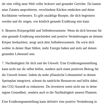
dir ⁤eine völlig​ neue ⁢Welt voller‍ leckerer und gesunder Gerichte.⁢ Du ​kannst
neue ​Zutaten ausprobieren, verschiedene Küchen​ entdecken und deine
Kochkünste verbessern. Es‌ gibt‌ unzählige Rezepte, ⁢die dich‍ begeistern
werden‍ und dir​ zeigen, wie ⁣köstlich gesunde Ernährung⁢ sein kann.
6. Besseres Körpergefühl ‍und Selbstbewusstsein: Wenn du⁢ dich​ bewusst​ für
eine‍ gesunde Ernährung⁤ entscheidest ‌und positive Veränderungen an deinem‌
Körper beobachtest,‍ steigt auch dein Selbstbewusstsein. Du wirst dich
wohler​ in ⁢deiner Haut fühlen, mehr Energie⁢ haben und‍ stolz auf deinen
‍gesunden Lebensstil sein.
7. Nachhaltigkeit für dich und die Umwelt: ⁣Eine ‌Ernährungsumstellung
kann nicht nur dir⁤ selbst‌ helfen, sondern auch einen positiven Beitrag für
die⁣ Umwelt ⁣leisten. ⁢Indem du mehr pflanzliche Lebensmittel in deinen
Speiseplan integrierst, schonst du natürliche⁤ Ressourcen und‌ hilfst ⁤dabei,
den CO2-Ausstoß zu reduzieren. Du investierst somit nicht‍ nur in deine‍
eigene Gesundheit, ‍sondern ‌auch in die⁢ Nachhaltigkeit unseres Planeten.
Eine Ernährungsumstellung ⁣kann definitiv eine positive ⁣Veränderung in