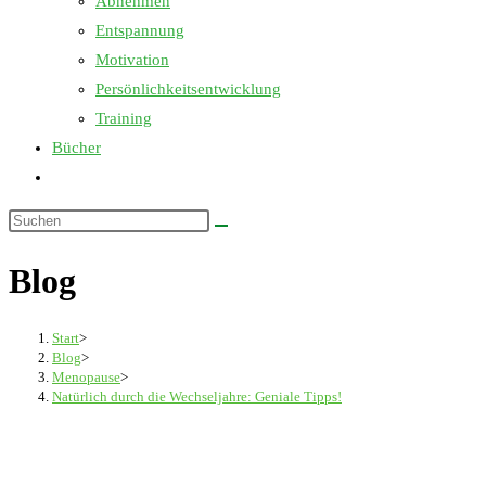
Abnehmen
Entspannung
Motivation
Persönlichkeitsentwicklung
Training
Bücher
Website-
Suche
Diese
umschalten
Website
Blog
durchsuchen
Start
>
Blog
>
Menopause
>
Natürlich durch die Wechseljahre: Geniale Tipps!