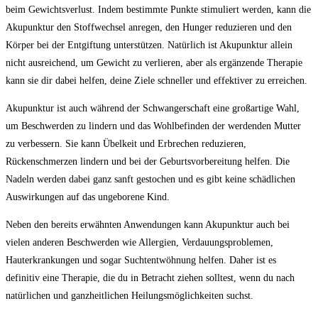
beim Gewichtsverlust. Indem ‍bestimmte Punkte‌ stimuliert werden, ⁤kann die
Akupunktur den ‍Stoffwechsel ⁣anregen,⁣ den​ Hunger reduzieren und‌ den⁢
Körper ⁢bei der Entgiftung unterstützen.‌ Natürlich ist Akupunktur ⁣allein
nicht ‍ausreichend, um Gewicht zu​ verlieren, aber als ergänzende ⁣Therapie
kann⁢ sie dir dabei⁢ helfen, deine Ziele schneller‌ und effektiver zu ⁤erreichen.
Akupunktur ist⁢ auch während der ​Schwangerschaft ⁤eine großartige Wahl,
um Beschwerden‌ zu lindern und das Wohlbefinden der werdenden Mutter
zu verbessern. Sie kann Übelkeit und ‌Erbrechen reduzieren,
Rückenschmerzen lindern und bei der Geburtsvorbereitung helfen. Die‍
Nadeln werden dabei ‍ganz sanft gestochen und⁤ es gibt⁢ keine schädlichen
Auswirkungen ‌auf ⁣das ungeborene Kind.
Neben‌ den bereits erwähnten Anwendungen ⁢kann Akupunktur auch bei
vielen ⁢anderen ⁣Beschwerden​ wie Allergien, Verdauungsproblemen,
Hauterkrankungen und sogar‌ Suchtentwöhnung helfen. Daher⁢ ist⁣ es
⁢definitiv eine Therapie, ⁤die du ⁢in Betracht⁣ ziehen solltest,⁤ wenn du⁤ nach
natürlichen und ganzheitlichen Heilungsmöglichkeiten suchst.