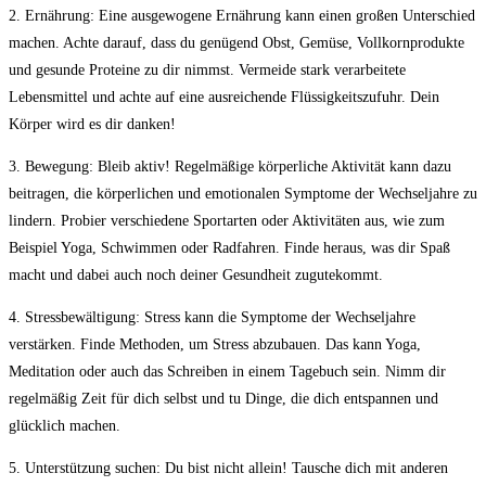
2. Ernährung: Eine ausgewogene Ernährung kann einen großen Unterschied
machen. Achte darauf,​ dass ⁤du genügend ‌Obst,⁤ Gemüse, ⁢Vollkornprodukte
und‍ gesunde Proteine zu ⁣dir⁢ nimmst. Vermeide stark verarbeitete⁣
Lebensmittel und⁤ achte auf eine ausreichende⁤ Flüssigkeitszufuhr. Dein
Körper wird es ⁢dir danken!
3. Bewegung: Bleib aktiv! Regelmäßige körperliche ‌Aktivität kann⁤ dazu
beitragen, die körperlichen und emotionalen Symptome der Wechseljahre zu
lindern. Probier‍ verschiedene Sportarten oder Aktivitäten aus, wie zum
Beispiel ⁤Yoga, Schwimmen oder Radfahren. Finde heraus, was⁣ dir ⁢Spaß‍
macht und dabei⁤ auch ‍noch deiner Gesundheit zugutekommt.
4. Stressbewältigung: ‍Stress kann die Symptome der Wechseljahre
verstärken. Finde Methoden, ⁢um Stress‌ abzubauen. Das kann Yoga,‌
Meditation⁢ oder auch​ das‌ Schreiben in ‌einem Tagebuch sein. ⁢Nimm dir
‍regelmäßig Zeit für dich selbst ⁤und tu Dinge, die dich entspannen und
glücklich machen.
5. Unterstützung⁤ suchen: Du⁣ bist nicht allein! Tausche dich mit anderen