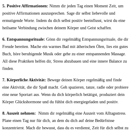
5. ‌Positive Affirmationen:
Nimm dir jeden Tag einen Moment Zeit, um
positive Affirmationen⁤ auszusprechen. Sage dir ⁤selbst liebevolle‌ und
ermutigende Worte.⁣ Indem ⁤du dich‌ selbst positiv beeinflusst, wirst du eine‍
heilsame Verbindung zwischen deinem ‌Körper und Geist​ schaffen.
6. Entspannungsrituale:
Gönn dir regelmäßig Entspannungsrituale,⁣ die dir
Freude​ bereiten. ⁣Mache ein warmes Bad mit​ ätherischen Ölen, ⁤lies ein‌ gutes
Buch, höre⁣ beruhigende Musik oder⁢ gehe zu einer entspannenden⁣ Massage.
All diese​ Praktiken⁤ helfen dir, Stress abzubauen und eine innere Balance zu
finden.
7. Körperliche Aktivität:
Bewege deinen Körper regelmäßig ‍und finde‌
eine Aktivität, die dir⁣ Spaß‍ macht. Geh spazieren, tanze, radle oder probiere
‍eine‌ neue ‌Sportart aus. Wenn du dich körperlich ​betätigst, produziert dein
Körper ​Glückshormone und ⁤du fühlst dich energiegeladen und ‌positiv.
8. Auszeit‍ nehmen:
⁣ Nimm dir​ regelmäßig ‌eine Auszeit vom⁢ Alltagsstress.
Plane einen Tag nur für dich,⁢ an dem du⁢ dich auf‌ deine Bedürfnisse
konzentrierst. Mach dir bewusst, dass du es ⁢verdienst, Zeit für dich selbst ‍zu