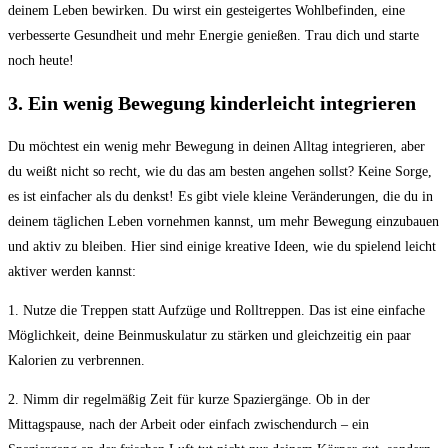
deinem Leben bewirken. ⁣Du wirst ein gesteigertes Wohlbefinden, eine ​
verbesserte Gesundheit und mehr Energie genießen. Trau ⁢dich ⁢und‌ starte
noch heute!
3. Ein wenig Bewegung ‌kinderleicht integrieren
Du ‍möchtest ein wenig ​mehr Bewegung‍ in‌ deinen Alltag ‌integrieren, aber​
du weißt nicht so ​recht, wie du das am ⁤besten angehen ⁣sollst?​ Keine ⁤Sorge,
es⁤ ist einfacher⁣ als du ‌denkst! Es gibt viele kleine Veränderungen, die⁣ du in
deinem täglichen Leben vornehmen kannst, um mehr Bewegung⁣ einzubauen
und aktiv zu bleiben. Hier sind einige kreative Ideen, wie du ​spielend leicht
aktiver ​werden kannst:
1. ⁤Nutze die Treppen statt Aufzüge und‌ Rolltreppen. Das ist ​eine einfache
Möglichkeit, deine Beinmuskulatur ​zu ​stärken ​und‌ gleichzeitig⁢ ein paar
Kalorien zu verbrennen.
2.⁤ Nimm dir regelmäßig Zeit für kurze Spaziergänge. ​Ob ⁢in der
Mittagspause,⁤ nach der‌ Arbeit ​oder ‍einfach zwischendurch – ein