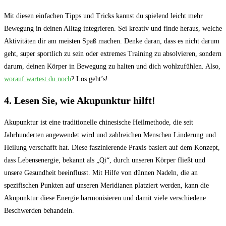
Mit diesen einfachen Tipps und​ Tricks kannst du spielend ‌leicht⁢ mehr
Bewegung in deinen ​Alltag ‌integrieren. Sei‌ kreativ⁤ und​ finde heraus, welche⁣
Aktivitäten ​dir am meisten Spaß machen. Denke‍ daran, dass⁢ es ⁣nicht darum
geht, super sportlich zu sein oder extremes Training ⁣zu absolvieren, sondern
darum, deinen ‌Körper in Bewegung zu halten und dich ‌wohlzufühlen. ⁤Also,
worauf ⁤wartest du noch
? Los geht’s!
4. ‍Lesen Sie, wie Akupunktur ⁤hilft!
Akupunktur ist eine traditionelle chinesische ⁢Heilmethode,‍ die seit
⁣Jahrhunderten angewendet wird⁣ und zahlreichen Menschen ⁢Linderung ⁤und
Heilung verschafft hat.⁢ Diese faszinierende ⁤Praxis basiert auf dem Konzept,
dass Lebensenergie, bekannt als „Qi“,‌ durch unseren Körper fließt​ und
unsere Gesundheit‌ beeinflusst. Mit Hilfe von dünnen⁢ Nadeln, ⁢die an
spezifischen‍ Punkten ⁣auf unseren Meridianen platziert werden, kann ⁣die
Akupunktur diese​ Energie harmonisieren und damit ‌viele ⁤verschiedene⁣
Beschwerden behandeln.