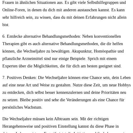
Frauen in ⁢ähnlichen Situationen aus. ‌Es gibt viele Selbsthilfegruppen und
Online-Foren,⁣ in denen du dich mit anderen austauschen kannst. Es kann
sehr hilfreich sein, zu wissen, dass du‌ mit ⁣deinen Erfahrungen‍ nicht⁤ allein⁢
bist.
6. ⁤Entdecke⁢ alternative Behandlungsmethoden: Neben konventionellen
‍Therapien gibt es ‍auch alternative Behandlungsmethoden, die dir helfen
können, die Wechseljahre zu bewältigen. Akupunktur, Homöopathie und
pflanzliche Arzneimittel⁢ sind ‌nur einige ‍Beispiele. Sprich‌ mit einem​
Experten über‌ die Möglichkeiten, die für dich am besten geeignet sind.
7. Positives Denken: Die Wechseljahre ‌können eine ⁤Chance sein, dein Leben
auf⁢ eine neue⁤ Art und‍ Weise zu gestalten. ‌Nutze diese Zeit, um neue Hobbys
zu ‌entdecken, dich selbst ​besser ‌kennenzulernen und deine​ Prioritäten​ neu
zu setzen. Bleibe positiv ‍und sehe die Veränderungen ⁤als eine Chance für
persönliches Wachstum.
Die Wechseljahre⁣ müssen ⁣kein Albtraum sein. ⁣Mit der richtigen
⁣Herangehensweise und positiven Einstellung kannst‌ du diese Phase in