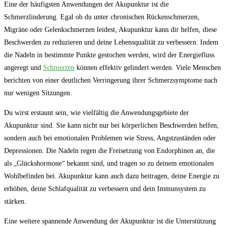
Eine​ der‌ häufigsten Anwendungen ‌der Akupunktur ist die
Schmerzlinderung. Egal ob du unter chronischen Rückenschmerzen,
Migräne oder Gelenkschmerzen leidest,​ Akupunktur ⁤kann dir⁣ helfen, diese
Beschwerden zu ​reduzieren und deine Lebensqualität⁤ zu verbessern. Indem
die Nadeln⁤ in bestimmte Punkte gestochen ‍werden, wird​ der Energiefluss
angeregt und
Schmerzen
können effektiv gelindert werden. Viele Menschen​
berichten von einer deutlichen ⁢Verringerung ihrer Schmerzsymptome nach
‍nur wenigen Sitzungen.
Du wirst erstaunt sein, ‍wie⁢ vielfältig ​die Anwendungsgebiete der
Akupunktur sind. ‌Sie kann nicht nur bei körperlichen Beschwerden⁢ helfen,
‍sondern auch bei ⁢emotionalen Problemen⁤ wie Stress, Angstzuständen oder
Depressionen. Die ⁢Nadeln ⁤regen die Freisetzung‌ von Endorphinen‍ an, die
als „Glückshormone“ ⁣bekannt⁤ sind, und ​tragen so zu deinem emotionalen⁢
Wohlbefinden​ bei. Akupunktur ‌kann auch dazu beitragen, deine Energie zu⁢
erhöhen, deine Schlafqualität zu verbessern und dein Immunsystem zu‍
stärken.
Eine weitere spannende‌ Anwendung⁣ der Akupunktur​ ist​ die Unterstützung‍