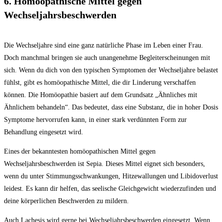
6. Homöopathische⁤ Mittel⁣ gegen
Wechseljahrsbeschwerden
Die Wechseljahre sind eine ganz natürliche⁣ Phase im Leben einer Frau.
Doch manchmal bringen​ sie ​auch‌ unangenehme Begleiterscheinungen ⁣mit
sich. ​Wenn⁣ du dich von ⁣den typischen Symptomen der Wechseljahre belastet
‌fühlst, ​gibt es homöopathische Mittel, die dir Linderung verschaffen⁤
können. Die ⁢Homöopathie basiert auf dem Grundsatz „Ähnliches mit
Ähnlichem behandeln“.⁤ Das bedeutet,‌ dass eine‌ Substanz, die in ‍hoher⁣ Dosis
Symptome ⁢hervorrufen kann, in einer stark verdünnten Form zur
Behandlung ‍eingesetzt wird.
Eines der bekanntesten homöopathischen Mittel gegen⁤
Wechseljahrsbeschwerden ist ​Sepia. Dieses‌ Mittel⁢ eignet ⁢sich besonders,⁤
wenn du unter Stimmungsschwankungen, Hitzewallungen und Libidoverlust
leidest. Es kann dir helfen, das seelische Gleichgewicht wiederzufinden​ und
‌deine körperlichen Beschwerden zu ⁢mildern.
Auch Lachesis wird ⁤gerne⁤ bei Wechseljahrsbeschwerden eingesetzt. Wenn