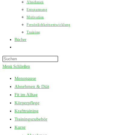
Abnehmen
Entspannung
Motivation
Persönlichkeitsentwicklung
Training
Bücher
Website-
Suche
Press
umschalten
Escape
Menü
Schließen
to
Menopause
close
Abnehmen & Diät
the
Fit im Alltag
search
Körperpflege
panel.
Krafttraining
Trainingszubehör
Kurse