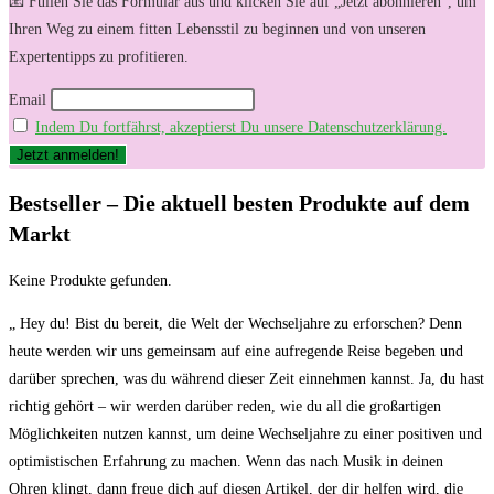
📧 Füllen Sie das Formular aus und klicken Sie auf „Jetzt abonnieren“, um
Ihren Weg zu einem fitten Lebensstil zu beginnen und von unseren
Expertentipps zu profitieren.
Email
Indem Du fortfährst, akzeptierst Du unsere Datenschutzerklärung.
Bestseller – Die‌ aktuell besten Produkte auf dem
Markt
Keine Produkte gefunden.
„​ Hey du! Bist du ⁣bereit,⁤ die ‍Welt der Wechseljahre⁢ zu⁣ erforschen?⁣ Denn
heute werden​ wir uns⁣ gemeinsam auf eine aufregende Reise begeben ‌und
⁢darüber sprechen, was ⁢du ‌während dieser ⁣Zeit ‌einnehmen⁣ kannst. Ja, du‍ hast
richtig gehört – wir werden darüber reden, wie du all​ die großartigen
Möglichkeiten nutzen kannst, um⁢ deine​ Wechseljahre zu einer⁣ positiven ‌und
optimistischen‍ Erfahrung zu​ machen. Wenn das​ nach Musik ⁣in deinen ​
Ohren ⁢klingt, dann freue dich auf‌ diesen Artikel,⁢ der dir helfen⁢ wird,​ die