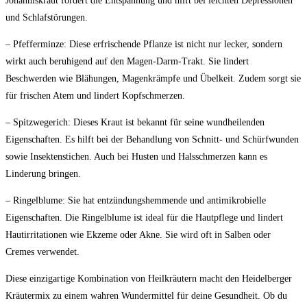
Johanniskraut fördert die Entspannung und hilft bei leichten Depressionen
und Schlafstörungen.
– Pfefferminze: Diese erfrischende Pflanze ist nicht nur lecker, sondern
⁣wirkt auch beruhigend auf den Magen-Darm-Trakt. Sie lindert
Beschwerden wie Blähungen, Magenkrämpfe und Übelkeit.‌ Zudem sorgt sie
für frischen Atem und lindert Kopfschmerzen.
– Spitzwegerich: Dieses Kraut ist⁣ bekannt für seine wundheilenden
Eigenschaften. Es ​hilft⁤ bei der Behandlung von Schnitt- und Schürfwunden
sowie Insektenstichen. Auch bei Husten und Halsschmerzen kann⁢ es
Linderung bringen.
– Ringelblume: Sie hat entzündungshemmende und antimikrobielle
Eigenschaften. Die Ringelblume ist ideal für die Hautpflege⁣ und lindert
Hautirritationen wie Ekzeme oder Akne. Sie wird oft in Salben ⁤oder
Cremes verwendet.
Diese einzigartige Kombination von Heilkräutern macht‌ den Heidelberger⁢
Kräutermix zu einem wahren Wundermittel für deine Gesundheit. Ob du