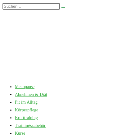
Zum
Diese
Suche
Inhalt
Website
starten
springen
durchsuchen
Menopause
Abnehmen & Diät
Fit im Alltag
Körperpflege
Krafttraining
Trainingszubehör
Kurse