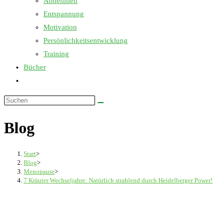
Abnehmen
Entspannung
Motivation
Persönlichkeitsentwicklung
Training
Bücher
Website-
Suche
Diese
umschalten
Website
Blog
durchsuchen
Start
>
Blog
>
Menopause
>
7 Kräuter Wechseljahre: Natürlich strahlend durch Heidelberger Power!