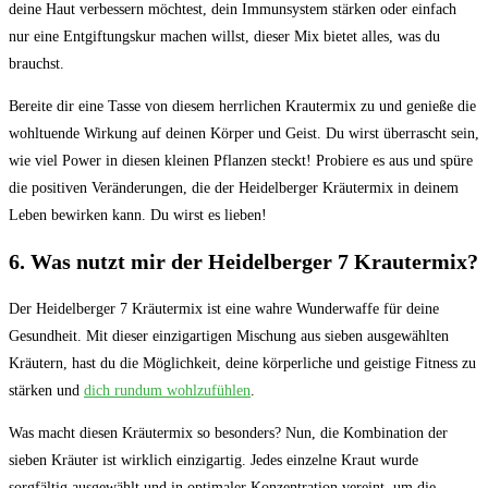
deine ⁢Haut verbessern möchtest, dein Immunsystem ⁤stärken oder einfach
nur eine Entgiftungskur machen willst, dieser Mix bietet alles, was du
brauchst.
Bereite dir eine Tasse von diesem herrlichen‍ Krautermix zu und genieße die
wohltuende Wirkung auf deinen Körper und Geist. Du wirst überrascht ‌sein,
wie viel Power in diesen kleinen Pflanzen steckt! Probiere es aus‍ und spüre
die positiven Veränderungen, die ‌der Heidelberger⁤ Kräutermix⁤ in ⁤deinem
Leben bewirken kann. Du wirst es lieben!
6. Was nutzt mir der Heidelberger 7 Krautermix?
Der Heidelberger 7 Kräutermix ist eine wahre Wunderwaffe für ‍deine
Gesundheit.⁢ Mit dieser einzigartigen Mischung aus sieben ausgewählten
Kräutern, hast du die‍ Möglichkeit, deine körperliche und geistige Fitness ‍zu
stärken und
dich rundum wohlzufühlen
.
Was macht⁤ diesen Kräutermix ‍so besonders? Nun, die⁣ Kombination der
sieben Kräuter ist wirklich einzigartig. Jedes einzelne Kraut wurde
sorgfältig ausgewählt und⁣ in optimaler Konzentration vereint, um⁢ die