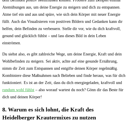
dein Befinden positiv beeinflussen können. Probiere zum Beispiel einmal
Atemübungen aus, ‌um deine Energie zu steigern und dich zu entspannen.
Atme tief ein und aus und spüre, wie sich dein Körper mit neuer Energie
füllt. Auch das ⁢Visualisieren von positiven ‍Bildern und Gedanken kann‍ dir
helfen, dein Befinden zu verbessern. Stelle dir vor, wie du dich kraftvoll,
gesund⁣ und glücklich fühlst – und lass dieses Bild in dein Leben
⁤einströmen.
Du siehst also, es gibt zahlreiche Wege, um deine Energie, Kraft und dein
Wohlbefinden ‌zu ‍steigern. Sei aktiv, achte ⁢auf eine gesunde Ernährung,
nimm dir Zeit zum Entspannen und entgifte deinen Körper regelmäßig.
Kombiniere diese ⁤Maßnahmen nach Belieben und finde heraus, was für dich
⁣funktioniert. Es ist an der Zeit, dass⁣ du dich energiegeladen, kraftvoll und
rundum wohl fühlst
‍– also worauf wartest du noch? ‌Gönn dir das Beste für
dich und deinen Körper!
8. Warum es ‍sich lohnt, die Kraft des
Heidelberger Krautermixes zu‍ nutzen