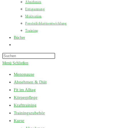
Abnehmen
Entspannung
Motivation
Persönlichkeitsentwicklung
Training
Bücher
Website-
Suche
Press
umschalten
Escape
Menü
Schließen
to
Menopause
close
Abnehmen & Diät
the
Fit im Alltag
search
Körperpflege
panel.
Krafttraining
Trainingszubehör
Kurse