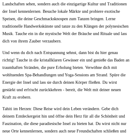
Landschaften sehen, ​sondern auch die ⁣einzigartige Kultur und Traditionen
der Insel kennenlernen. Besuche ​lokale Märkte und⁣ probiere exotische
Speisen, die deine Geschmacksknospen zum ⁤Tanzen⁢ bringen. Lerne
traditionelle Handwerkskünste und tanze​ zu den⁣ Klängen der polynesischen
Musik. Tauche ein in die mystische​ Welt der Bräuche ​und⁤ Rituale und ⁤lass
‌dich von ihrem Zauber verzaubern.
Und wenn du ‌dich nach Entspannung sehnst,⁤ dann⁢ bist du hier‌ genau​
richtig! Tauche in ⁤die ​kristallklaren Gewässer⁢ ein⁢ und‌ genieße⁤ das Baden ⁤an⁣
traumhaften ‍Stränden, die‌ pure Erholung bieten. Verwöhne ⁤dich mit
wohltuenden ‍Spa-Behandlungen und Yoga-Sessions am⁣ Strand. Spüre die
Energie⁢ der ‍Insel​ und ​lass sie durch deinen Körper fließen. Du wirst⁢
gestärkt und erfrischt zurückkehren ‌- bereit, die Welt‍ mit ⁣deiner ​neuen
⁤Kraft zu erobern.
Tahiti‌ im ‍Herzen: Diese Reise wird dein Leben‍ verändern. Gebe dich
deinem Entdeckergeist hin ⁤und öffne dein⁤ Herz ‌für all die Schönheit⁤ und
Faszination, die diese paradiesische‍ Insel zu bieten ​hat. Du wirst nicht nur
neue Orte⁣ kennenlernen, sondern auch ⁣neue Freundschaften schließen und⁤