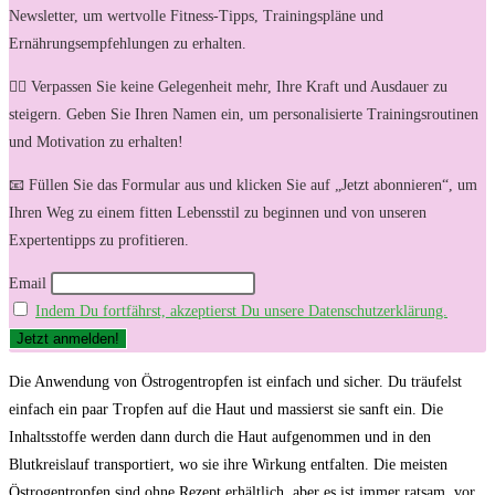
Newsletter, um wertvolle Fitness-Tipps, Trainingspläne und
Ernährungsempfehlungen zu erhalten.
🏋️‍♀️ Verpassen Sie keine Gelegenheit mehr, Ihre Kraft und Ausdauer zu
steigern. Geben Sie Ihren Namen ein, um personalisierte Trainingsroutinen
und Motivation zu erhalten!
📧 Füllen Sie das Formular aus und klicken Sie auf „Jetzt abonnieren“, um
Ihren Weg zu einem fitten Lebensstil zu beginnen und von unseren
Expertentipps zu profitieren.
Email
Indem Du fortfährst, akzeptierst Du unsere Datenschutzerklärung.
Die Anwendung ‍von‌ Östrogentropfen ist ⁣einfach⁣ und ​sicher.⁣ Du träufelst‍
einfach ein paar Tropfen auf die‌ Haut ⁢und massierst sie⁤ sanft​ ein. Die
Inhaltsstoffe werden dann durch ⁣die Haut aufgenommen und in ‍den‍
Blutkreislauf ​transportiert, wo sie ‌ihre Wirkung ⁤entfalten. ​Die meisten
Östrogentropfen ⁢sind ohne Rezept ⁤erhältlich, aber es ist immer ​ratsam, vor