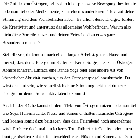
Die Zufuhr von Östrogen,​ sei​ es durch ⁢beispielsweise‌ Bewegung, bestimmte⁢
Lebensmittel oder Medikamente, kann einen ⁣wunderbaren Effekt auf ‍deine ​
Stimmung und dein​ Wohlbefinden haben. ​Es erhöht deine Energie, fördert
die Kreativität und unterstützt das allgemeine Wohlbefinden. Warum ‍also
⁤nicht​ diese Vorteile nutzen und deinen ‍Feierabend zu etwas ganz
Besonderem ⁢machen?
Stell dir ​vor,‍ du kommst nach einem langen Arbeitstag nach ⁢Hause und
merkst, dass ⁣deine‌ Energie‌ im ​Keller​ ist. Keine Sorge,⁣ hier kann Östrogen
Abhilfe‍ schaffen.​ Einfach eine Runde Yoga oder eine andere Art ⁣von
körperlicher Aktivität machen, um den Östrogenspiegel anzukurbeln. Du
wirst ⁢erstaunt sein, wie ⁤schnell​ sich deine Stimmung hebt ​und du neue
Energie für deine Freizeitaktivitäten bekommst.
Auch in der Küche kannst‌ du den Effekt von Östrogen‍ nutzen. Lebensmittel
wie Soja, Hülsenfrüchte,⁤ Nüsse und Samen enthalten natürliche Östrogene
und⁤ können ‌somit dazu beitragen, dass dein Feierabend noch⁣ angenehmer
wird. ⁤Probiere doch‌ mal ‌ein leckeres​ Tofu-Rührei mit Gemüse oder einen
bunt gemischten⁤ Salat mit unterschiedlichen Nüssen​ und Samen aus. Dein