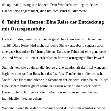
⁢die optimale Lösung sein⁤ können. Dein Wohlbefinden ⁢liegt in deinen⁢
Händen, also zögere nicht, ‌dich um dich selbst ​zu kümmern!
8. Tahiti im Herzen: Eine Reise⁣ der Entdeckung
mit Östrogenzufuhr
Da⁢ bist du also, bereit ‍für ein unvergessliches Abenteuer im Herzen von⁣
Tahiti! Diese Reise ‍wird nicht‌ nur deine Sinne verzaubern, sondern auch
eine ganz besondere Erfahrung bieten. Entdecke Tahiti auf eine ganz⁤ neue
Art ⁢und Weise – mit einer ordentlichen Portion ⁣östrogengefüllter ⁣Power!
Stell⁤ dir vor, wie ‌du durch⁤ die üppige grüne ⁢Landschaft⁣ der Insel wanderst,
begleitet ‌vom sanften Rauschen‍ des‍ Pazifiks.​ Tauche ein in die tropische
Vielfalt ⁤der Flora und erlebe die Schönheit‌ der einheimischen Fauna. ‌In‌ der
Gesellschaft anderer gleichgesinnter‌ Frauen wirst du⁤ dich⁣ sofort wie zu⁤
Hause ​fühlen. Dazu ‍gehört die ⁤Freiheit, du selbst zu⁤ sein und deinen
individuellen Weg zu gehen.
Während dieser Reise der Entdeckung wirst‌ du nicht ‌nur ⁢atemberaubende