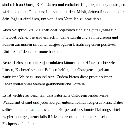
sind reich⁤ an ‍Omega-3-Fettsäuren und enthalten Lignane, die phytoöstrogen
wirken ⁢können. Du kannst Leinsamen in dein Müsli, deinen Smoothie oder ​
dein ​Joghurt einrühren, um ⁢von⁤ ihren ​Vorteilen zu profitieren.
Auch Sojaprodukte wie Tofu oder Sojamilch sind eine gute Quelle für
Phytoöstrogene.​ Sie sind einfach​ in⁤ deine Ernährung‌ zu integrieren und
können zusammen mit einer ‌ausgewogenen Ernährung einen positiven
Einfluss auf deine‌ Hormone‍ haben.
Neben Leinsamen ‍und Sojaprodukten können auch Hülsenfrüchte wie
Linsen, Kichererbsen⁣ und ⁣Bohnen helfen, den ⁢Östrogenspiegel auf
natürliche Weise ‌zu ‌unterstützen. Zudem‍ bieten diese ​proteinreichen
⁤Lebensmittel viele weitere ​gesundheitliche ​Vorteile.
Es ist wichtig zu beachten, ​dass ‍natürliche Östrogenspender keine
Wundermittel sind und jeder ​Körper unterschiedlich⁢ reagieren kann. Daher
solltest
du darauf achten
, wie‌ dein Körper auf bestimmte‍ Nahrungsmittel
reagiert und gegebenenfalls ⁢Rücksprache mit⁢ einem ⁣medizinischen
Fachpersonal halten.