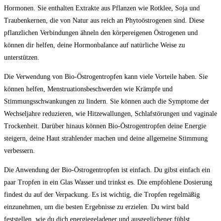
⁢Hormonen. Sie ​enthalten ‌Extrakte‌ aus ​Pflanzen wie‍ Rotklee, Soja und
Traubenkernen, die ‍von ‍Natur aus reich an Phytoöstrogenen⁣ sind. Diese
pflanzlichen Verbindungen ähneln ‌den körpereigenen Östrogenen und
können dir helfen, deine ​Hormonbalance auf natürliche Weise zu ​
unterstützen.
Die Verwendung von Bio-Östrogentropfen kann viele‍ Vorteile haben. Sie
können helfen, Menstruationsbeschwerden wie Krämpfe und
Stimmungsschwankungen zu lindern. ‌Sie können ‌auch ⁤die ​Symptome ​der
Wechseljahre​ reduzieren, wie ‌Hitzewallungen, Schlafstörungen und vaginale​
Trockenheit. Darüber ​hinaus können Bio-Östrogentropfen deine Energie
steigern, deine ⁤Haut strahlender​ machen und⁣ deine allgemeine⁣ Stimmung⁣
verbessern.
Die Anwendung der Bio-Östrogentropfen ist einfach. Du gibst‍ einfach ein
paar Tropfen in ein Glas Wasser und trinkst es. Die empfohlene ⁣Dosierung
findest du auf der Verpackung. ‍Es ⁤ist ⁢wichtig, die Tropfen regelmäßig
einzunehmen,​ um die besten ​Ergebnisse zu erzielen. Du wirst bald
feststellen, wie du dich ‌energiegeladener und‌ ausgeglichener ​fühlst.