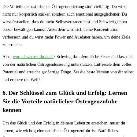
Die Vorteile⁣ der ⁣natürlichen Östrogendosierung⁣ sind vielfältig. Du​ wirst
nicht nur körperlich stärker, sondern auch emotional ausgeglichener. ⁤Du
wirst feststellen, dass du mehr⁣ Selbstvertrauen ⁣hast und Schwierigkeiten‌
besser bewältigen ⁢kannst. Außerdem ​wird⁢ sich ⁤deine Konzentration
verbessern und⁢ du wirst mehr Power​ und Ausdauer ‍haben, um deine ‌Ziele
zu ⁢erreichen.
Also, ⁤
worauf ⁤wartest du⁤ noch
?⁢ Schwing das‍ olympische⁤ Feuer und lass⁤ dich
von der⁤ natürlichen ⁤Östrogendosierung unterstützen. Entfessele ‍dein​ volles
Potential‌ und erreiche großartige Dinge.​ Sei ‌die beste Version ‍von dir⁢ selbst
und erobere die Welt!
6. Der Schlüssel‌ zum Glück und ‌Erfolg: Lernen⁢
Sie die Vorteile natürlicher ⁢Östrogenzufuhr
kennen
Um das​ Glück und den Erfolg ⁣in‍ deinem⁢ Leben zu erreichen, musst du
lernen, wie wichtig eine natürliche Östrogenzufuhr ist. ​Natürliches