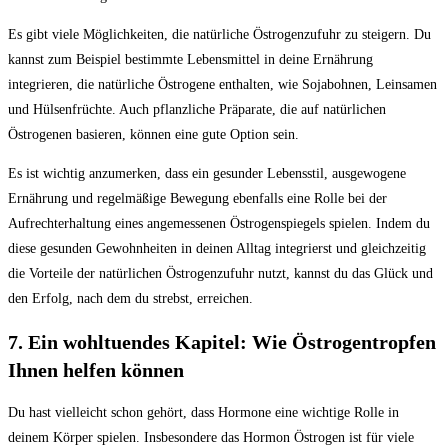
Es gibt viele Möglichkeiten, die natürliche Östrogenzufuhr​ zu steigern.‍ Du
kannst zum Beispiel bestimmte Lebensmittel in deine Ernährung
‌integrieren, die ⁣natürliche Östrogene⁢ enthalten,‌ wie⁢ Sojabohnen, Leinsamen
​und Hülsenfrüchte. Auch pflanzliche Präparate, die​ auf natürlichen⁢
Östrogenen basieren, können eine gute⁣ Option ⁢sein.
Es ist wichtig anzumerken,‍ dass ein⁤ gesunder Lebensstil, ‍ausgewogene⁤
Ernährung ⁢und regelmäßige​ Bewegung‍ ebenfalls eine Rolle⁣ bei ⁢der
Aufrechterhaltung eines angemessenen Östrogenspiegels spielen. Indem ‍du ​
diese⁤ gesunden ‌Gewohnheiten in deinen Alltag integrierst ⁣und gleichzeitig
die ​Vorteile‌ der natürlichen Östrogenzufuhr nutzt, kannst du das Glück und​
den​ Erfolg, nach dem du strebst, erreichen.
7.⁤ Ein wohltuendes Kapitel: Wie Östrogentropfen
⁢Ihnen helfen können
Du hast ⁢vielleicht ‍schon ⁣gehört,‍ dass Hormone ‍eine wichtige Rolle ​in
deinem Körper‍ spielen. Insbesondere das⁣ Hormon Östrogen​ ist für viele‌