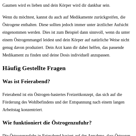
Gaumen ‍wird es‍ lieben ‍und dein​ Körper ⁣wird dir⁣ dankbar‌ sein.
Wenn ⁤du möchtest, kannst du ‍auch auf ⁤Medikamente zurückgreifen, ⁢die
⁢Östrogene enthalten. Diese sollten jedoch immer unter‌ ärztlicher Aufsicht
eingenommen werden. Dies ist ​zum‌ Beispiel dann sinnvoll, wenn du​ unter
einem Östrogenmangel leidest und ⁤dein ‌Körper auf ​natürliche⁤ Weise nicht​
genug davon produziert. Dein Arzt kann dir dabei helfen, das passende
Medikament zu finden und deine ⁢Dosis individuell‌ anzupassen.
Häufig Gestellte⁤ Fragen
Was ist ​Feierabend?
Feierabend ist ein Östrogen-basiertes‌ Freizeitkonzept, das sich‌ auf die‌
Förderung des ⁤Wohlbefindens und⁤ der Entspannung nach einem langen
Arbeitstag ‌konzentriert.
Wie funktioniert die Östrogenzufuhr?
Die ⁤Östrogenzufuhr in​ Feierabend basiert auf der‍ Annahme, dass‍ Östrogen