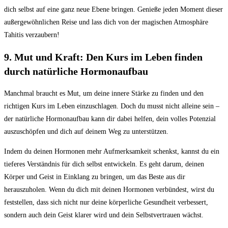
dich⁣ selbst auf eine ⁤ganz ‍neue Ebene⁤ bringen. Genieße⁤ jeden Moment dieser
außergewöhnlichen Reise ‌und lass dich von ⁣der magischen Atmosphäre
Tahitis ⁤verzaubern!
9. Mut und Kraft: Den⁢ Kurs im Leben finden
durch natürliche Hormonaufbau
Manchmal ​braucht es Mut,⁤ um deine innere ​Stärke zu finden und den⁤
richtigen​ Kurs ⁣im‍ Leben einzuschlagen. Doch du⁢ musst ‌nicht‌ alleine sein –
der natürliche⁢ Hormonaufbau kann dir dabei ‌helfen,‍ dein volles‍ Potenzial⁤
auszuschöpfen⁢ und⁣ dich auf⁣ deinem Weg ⁢zu⁤ unterstützen.
Indem⁢ du deinen Hormonen mehr ‌Aufmerksamkeit schenkst, kannst du⁢ ein
tieferes Verständnis⁤ für dich selbst entwickeln.​ Es geht darum, deinen
Körper und Geist in Einklang zu bringen,⁤ um das Beste aus dir⁣
herauszuholen.‍ Wenn du dich mit ⁣deinen Hormonen⁤ verbündest, wirst du
⁤feststellen, dass sich nicht​ nur deine ⁢körperliche Gesundheit verbessert,
sondern​ auch dein Geist klarer wird und dein Selbstvertrauen wächst.