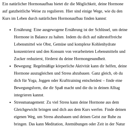
Ein natürlicher Hormonaufbau bietet‌ dir⁣ die Möglichkeit, deine⁣ Hormone
auf ganzheitliche Weise zu regulieren. ​Hier ⁤sind einige⁤ Wege, wie du den⁤
Kurs im ‌Leben durch‍ natürlichen⁣ Hormonaufbau finden⁣ kannst:
Ernährung: Eine ausgewogene Ernährung‌ ist der Schlüssel, um deine
⁢Hormone in Balance zu ⁣halten. Indem du dich auf nährstoffreiche
Lebensmittel wie ⁤Obst, Gemüse ⁢und komplexe‌ Kohlenhydrate
konzentrierst⁣ und den⁤ Konsum von ⁢verarbeiteten Lebensmitteln und
Zucker‌ reduzierst, förderst du deine Hormongesundheit.
Bewegung: ​Regelmäßige körperliche Aktivität kann ⁤dir helfen, deine
Hormone ⁣auszugleichen ⁢und Stress abzubauen. Ganz gleich, ​ob ⁣du
‍dich für Yoga, Joggen oder​ Krafttraining entscheidest – finde eine
Bewegungsform, die dir Spaß macht und ⁣die du in ​deinen Alltag
integrieren kannst.
Stressmanagement: Zu viel​ Stress‌ kann‌ deine​ Hormone‍ aus⁢ dem
Gleichgewicht bringen und dich ‍aus⁢ dem Kurs⁤ werfen. Finde deinen
‌eigenen‌ Weg, ​um Stress⁣ abzubauen und ⁢deinen‌ Geist zur ⁣Ruhe‌ zu
bringen. Das kann Meditation, Atemübungen oder Zeit ⁣in der⁣ Natur