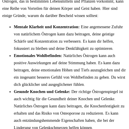
Östrogen, ​das in bestimmten Lebensmitteln und Pflanzen ​vorkommt, kann⁢
eine Reihe von Vorteilen für deinen Körper und ‍Geist haben. Hier sind
einige Gründe, ‌warum ​du⁢ darüber ⁢Bescheid wissen solltest:
Mentale Klarheit⁤ und Konzentration:
Eine angemessene ⁣Zufuhr
⁣von natürlichem⁣ Östrogen ⁤kann⁣ dazu beitragen, deine geistige
Schärfe und Konzentration ‍zu verbessern. Es ⁤kann dir helfen,
fokussiert zu⁢ bleiben und⁤ deine ​Denkfähigkeit zu optimieren.
Emotionales ‍Wohlbefinden:
Natürliches⁣ Östrogen kann auch
positive Auswirkungen auf deine ‍Stimmung ‌haben. Es kann dazu
beitragen, deine emotionalen Höhen und Tiefs auszugleichen⁢ und‍ dir
ein insgesamt besseres Gefühl von ⁤Wohlbefinden zu ​geben. Du wirst
dich‍ glücklicher und ausgeglichener fühlen.
Gesunde Knochen und Gelenke:
Der richtige ⁢Östrogenspiegel ist
auch wichtig ⁤für die Gesundheit deiner Knochen und Gelenke.
Natürliches Östrogen kann dazu ‍beitragen, ⁤die Knochenfestigkeit zu
erhalten und⁤ das Risiko von Osteoporose zu reduzieren. ⁢Es kann
⁣auch ​entzündungshemmende ​Eigenschaften haben, ⁣die bei der
Linderung von‍ Gelenkschmerzen helfen können.