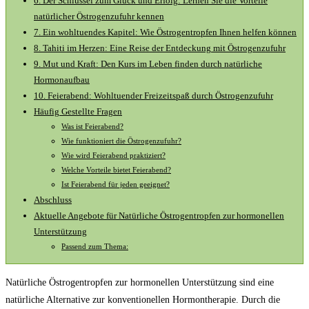
6. Der Schlüssel‌ zum Glück und ‌Erfolg: Lernen⁢ Sie die Vorteile
natürlicher ⁢Östrogenzufuhr kennen
7.⁤ Ein wohltuendes Kapitel: Wie Östrogentropfen ⁢Ihnen helfen können
8. Tahiti im Herzen: Eine Reise⁣ der Entdeckung mit Östrogenzufuhr
9. Mut und Kraft: Den⁢ Kurs im Leben finden durch natürliche
Hormonaufbau
10. Feierabend: Wohltuender Freizeitspaß durch Östrogenzufuhr
Häufig Gestellte⁤ Fragen
Was ist ​Feierabend?
Wie funktioniert die Östrogenzufuhr?
Wie​ wird Feierabend⁢ praktiziert?
Welche Vorteile bietet Feierabend?
Ist⁣ Feierabend ⁣für jeden geeignet?
Abschluss
Aktuelle Angebote für Natürliche⁢ Östrogentropfen zur ⁢hormonellen
Unterstützung
Passend zum Thema:
Natürliche Östrogentropfen zur hormonellen Unterstützung sind eine
natürliche Alternative zur konventionellen Hormontherapie. Durch die