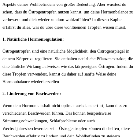
Aspekte deines‌ Wohlbefindens ⁣von‌ großer ⁣Bedeutung. Aber wusstest du
schon,​ dass du Östrogentropfen nutzen kannst, um⁢ deine Hormonbalance zu
verbessern⁤ und dich wieder⁤ rundum wohlzufühlen? In diesem Kapitel
erfährst du alles, was du über diese wohltuenden Tropfen wissen ⁢musst.
1.‌ Natürliche Hormonregulation:
Östrogentropfen sind eine⁤ natürliche Möglichkeit, den ⁣Östrogenspiegel‌ in
⁢deinem Körper zu regulieren. Sie ​enthalten natürliche Pflanzenextrakte, die
eine ähnliche⁢ Wirkung‌ aufweisen wie ⁢das ‌körpereigene Östrogen. Indem du
diese Tropfen verwendest, ‍kannst ‍du daher auf​ sanfte Weise deine
Hormonbalance wiederherstellen.
2. Linderung von Beschwerden:
Wenn dein‌ Hormonhaushalt nicht optimal ausbalanciert⁤ ist, ​kann dies zu
verschiedenen Beschwerden führen.⁣ Das ​können beispielsweise
⁤Stimmungsschwankungen, Schlafprobleme ​oder auch
Wechseljahresbeschwerden sein. Östrogentropfen können​ dir helfen,⁣ diese
⁢Beschwerden ‍effektiv zu lindern und‌ dein Wohlbefinden zu ‌steigern.