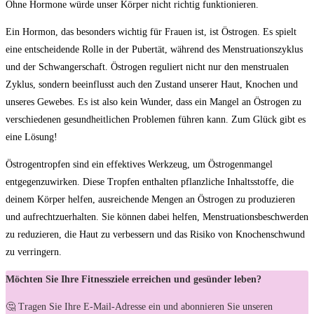
Ohne Hormone würde unser Körper‍ nicht richtig funktionieren.
Ein Hormon, das besonders⁢ wichtig⁤ für Frauen⁢ ist,⁤ ist Östrogen. Es spielt‌
eine entscheidende ‌Rolle in der Pubertät,⁢ während des Menstruationszyklus
und der Schwangerschaft. Östrogen reguliert nicht nur den menstrualen⁤
Zyklus, sondern beeinflusst ‍auch den Zustand unserer ⁣Haut, Knochen ⁣und
unseres‌ Gewebes. Es ist also kein Wunder, dass⁢ ein Mangel an Östrogen zu
‌verschiedenen‍ gesundheitlichen ⁣Problemen führen kann. Zum ‍Glück gibt es
eine Lösung!
Östrogentropfen sind ein effektives Werkzeug, um Östrogenmangel
entgegenzuwirken.⁣ Diese Tropfen​ enthalten pflanzliche Inhaltsstoffe,⁣ die
deinem ⁤Körper helfen,‌ ausreichende Mengen an Östrogen zu ⁤produzieren
und aufrechtzuerhalten. Sie können‌ dabei helfen, Menstruationsbeschwerden
zu reduzieren, die Haut zu verbessern⁢ und das ‍Risiko von Knochenschwund
zu verringern.
Möchten Sie Ihre Fitnessziele erreichen und gesünder leben?
🤔 Tragen Sie Ihre E-Mail-Adresse ein und abonnieren Sie unseren