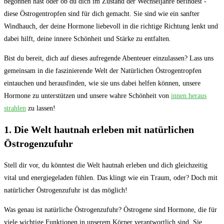
begonnen hast oder ob du dich im Zustand der Wechseljahre befindest ​-⁤
diese Östrogentropfen‍ sind‌ für⁢ dich ⁤gemacht. ‌Sie sind wie ein sanfter
Windhauch, der deine Hormone liebevoll in die richtige Richtung lenkt⁤ und
dabei ⁤hilft, deine innere Schönheit und⁣ Stärke ⁣zu entfalten.
Bist du bereit, dich auf dieses⁢ aufregende Abenteuer ​einzulassen? Lass⁢ uns​
gemeinsam ⁣in die⁣ faszinierende Welt der Natürlichen Östrogentropfen
‌eintauchen und⁢ herausfinden, wie sie uns dabei helfen können, unsere
Hormone ‍zu unterstützen‍ und unsere ⁤wahre Schönheit ‌von ⁣
innen heraus‌
strahlen
zu ⁤lassen!
1. Die ‍Welt hautnah erleben ⁢mit natürlichen
Östrogenzufuhr
Stell dir vor,‍ du ⁤könntest⁤ die Welt hautnah erleben ‌und ‌dich gleichzeitig ​
vital und energiegeladen ​fühlen. ⁣Das klingt ‍wie⁤ ein Traum, oder? ‌Doch mit
natürlicher‌ Östrogenzufuhr ist‍ das möglich!
Was genau ist natürliche Östrogenzufuhr? Östrogene sind Hormone, ‍die für
viele wichtige Funktionen in unserem Körper verantwortlich‌ sind. Sie