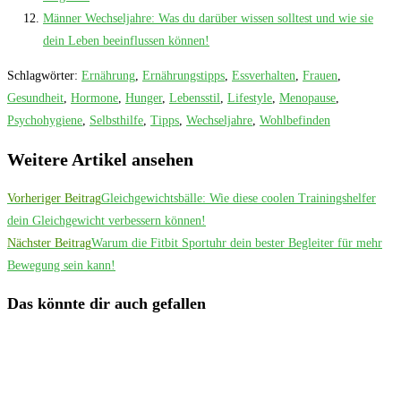
Männer Wechseljahre: Was du darüber wissen solltest und wie sie
dein Leben beeinflussen können!
Schlagwörter
:
Ernährung
,
Ernährungstipps
,
Essverhalten
,
Frauen
,
Gesundheit
,
Hormone
,
Hunger
,
Lebensstil
,
Lifestyle
,
Menopause
,
Psychohygiene
,
Selbsthilfe
,
Tipps
,
Wechseljahre
,
Wohlbefinden
Weitere Artikel ansehen
Vorheriger Beitrag
Gleichgewichtsbälle: Wie diese coolen Trainingshelfer
dein Gleichgewicht verbessern können!
Nächster Beitrag
Warum die Fitbit Sportuhr dein bester Begleiter für mehr
Bewegung sein kann!
Das könnte dir auch gefallen