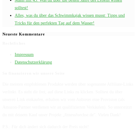
Mann mit 45: Was du über die besten Jahre des Lebens wissen
solltest!
Alles, was du über das Schwimmkajak wissen musst: Tipps und
Tricks für den perfekten Tag auf dem Wasser!
Neueste Kommentare
Rechtliches
Impressum
Datenschutzerklärung
So finanzieren wir unsere Seite
Die meisten empfohlenen Produkte werden über sogenannte Affiliate-Links
verlinkt. Es steht dir frei, auf diese Links zu klicken. Solltest du über
unseren Link einkaufen, erhalten wir vom Anbieter eine Provision (als
Amazon-Partner verdienen wir an qualifizierten Verkäufen). So unterstützt
du mit deinem Kauf unser Projekt „fitnessfuechse.de“. Vielen Dank!
P.S.: Für dich ändert sich dadurch der Preis nicht!