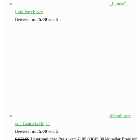
„Intueat“ –
Intuitives Essen
Bewertet mit
5.00
von 5
MenoPower
von Gabriela Höper
Bewertet mit
5.00
von 5
€
109.00
Ursprünglicher Preis war: €109.00
€
49.00
Aktueller Preis ist: