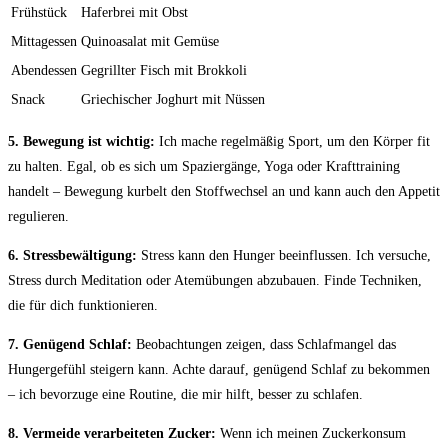
Frühstück
Haferbrei‌ mit Obst
Mittagessen
Quinoasalat ‍mit Gemüse
Abendessen
Gegrillter Fisch mit Brokkoli
Snack
Griechischer Joghurt mit Nüssen
5. Bewegung ist wichtig:
Ich mache regelmäßig Sport, um‍ den Körper fit‍
zu halten. Egal,‌ ob es sich‌ um Spaziergänge, Yoga oder Krafttraining
handelt ⁣– Bewegung kurbelt den Stoffwechsel an und kann ⁣auch den Appetit⁢
regulieren.
6. Stressbewältigung:
Stress kann den Hunger beeinflussen. Ich⁢ versuche,
Stress ⁢durch ⁣Meditation oder Atemübungen abzubauen.​ Finde‌ Techniken,
die für dich funktionieren.
7. Genügend Schlaf:
Beobachtungen zeigen, dass Schlafmangel das
Hungergefühl steigern kann. Achte darauf, genügend Schlaf zu bekommen
– ich bevorzuge eine Routine,⁣ die mir hilft, besser zu schlafen.
8. Vermeide verarbeiteten⁢ Zucker:
Wenn ‌ich‌ meinen Zuckerkonsum ​