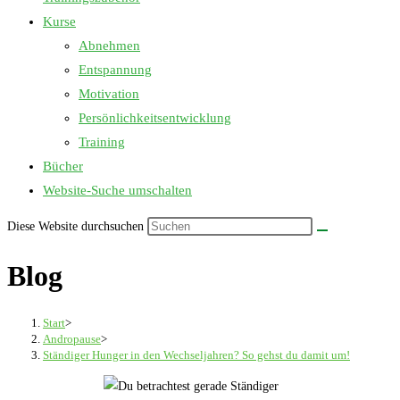
Kurse
Abnehmen
Entspannung
Motivation
Persönlichkeitsentwicklung
Training
Bücher
Website-Suche umschalten
Diese Website durchsuchen
Blog
Start
>
Andropause
>
Ständiger Hunger in den Wechseljahren? So gehst du damit um!