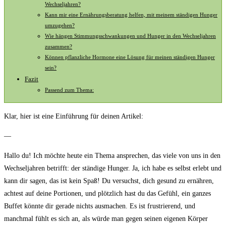
Wechseljahren?
Kann mir eine Ernährungsberatung⁤ helfen, mit meinem ständigen⁢ Hunger
umzugehen?
Wie hängen Stimmungsschwankungen und Hunger in den Wechseljahren‍
zusammen?
Können pflanzliche ⁤Hormone eine Lösung für meinen ständigen Hunger
sein?
Fazit
Passend zum Thema:
Klar, hier​ ist eine Einführung für⁤ deinen Artikel:
—
Hallo du! Ich möchte heute ein Thema ⁣ansprechen, das viele von uns in den
Wechseljahren betrifft:⁤ der ständige Hunger. Ja, ich habe ⁣es selbst erlebt​ und
‍kann dir sagen, das ist kein Spaß! Du versuchst, dich ​gesund zu ernähren,‍
achtest⁢ auf‍ deine Portionen,​ und plötzlich hast du das Gefühl, ein ganzes
Buffet könnte dir gerade⁤ nichts ausmachen. Es ist ⁢frustrierend,‍ und
⁢manchmal fühlt ‌es ​sich an, als würde man gegen seinen eigenen Körper