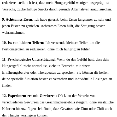
reduziere, ‌stelle ich fest, dass mein ⁤Hungergefühl weniger ausgeprägt ist.​
Versuche, zuckerhaltige Snacks durch gesunde Alternativen auszutauschen.
9.‌ Achtsames Essen:
Ich ⁣habe gelernt, ​beim⁣ Essen langsamer zu sein und
jeden Bissen zu genießen. Achtsames⁣ Essen hilft,⁤ die Sättigung besser
wahrzunehmen.
10. Iss‌ von‌ kleinen Tellern:
Ich ‌verwende kleinere⁣ Teller, um die
Portionsgrößen zu‌ reduzieren, ohne mich hungrig zu ‍fühlen.
11. Psychologische Unterstützung:
Wenn du das⁢ Gefühl⁣ hast, dass‌ dein ​
Hungergefühl ‌nicht normal ist, ziehe in Betracht,‌ mit ⁣einem
Ernährungsberater ‌oder Therapeuten zu ⁤sprechen. Sie können dir helfen,‌
deine spezielle Situation besser⁢ zu verstehen‌ und individuelle Lösungen zu
‍finden.
12. Experimentiere mit‌ Gewürzen:
Oft kann der ‍Verzehr von
verschiedenen Gewürzen​ das Geschmackserlebnis steigern,⁢ ohne zusätzliche⁢
Kalorien‍ hinzuzufügen. Ich finde, dass Gewürze wie Zimt oder Chili auch
den Hunger verringern können.