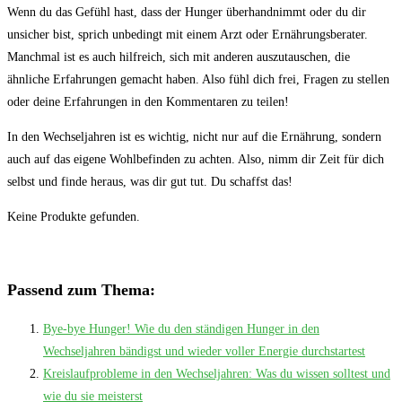
Wenn‌ du das Gefühl hast, dass der ⁢Hunger überhandnimmt oder du dir
unsicher bist, sprich ‌unbedingt mit einem Arzt oder Ernährungsberater.
Manchmal ist es auch hilfreich, sich mit‍ anderen⁤ auszutauschen, die
⁤ähnliche ‌Erfahrungen gemacht⁢ haben. Also fühl dich‌ frei, Fragen zu stellen
oder deine ‌Erfahrungen ‍in den Kommentaren zu teilen!
In den Wechseljahren ist es wichtig, nicht nur ⁣auf die Ernährung, sondern ​
auch auf ⁢das⁢ eigene Wohlbefinden ‍zu⁤ achten. Also, nimm dir Zeit⁣ für dich
selbst und finde ⁣heraus, was dir gut tut.​ Du schaffst⁢ das!
Keine Produkte gefunden.
Passend zum Thema:
Bye-bye Hunger! Wie du den ständigen Hunger in den
Wechseljahren bändigst und wieder voller Energie durchstartest
Kreislaufprobleme in den Wechseljahren: Was du wissen solltest und
wie du sie meisterst