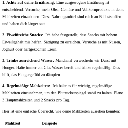
1. Achte auf ‍deine Ernährung:
⁢Eine ausgewogene ⁣Ernährung ist
entscheidend. Versuche, mehr Obst, Gemüse und Vollkornprodukte in deine
⁢Mahlzeiten einzubauen. Diese Nahrungsmittel sind reich⁤ an Ballaststoffen
und ⁣halten dich⁤ länger⁤ satt.
2. Eiweißreiche Snacks:
‌ Ich habe festgestellt, ‍dass‍ Snacks mit hohem
Eiweißgehalt mir helfen, Sättigung zu⁣ erreichen. Versuche es mit Nüssen,
Joghurt oder hartgekochten Eiern.
3. Trinke ausreichend Wasser:
‌Manchmal verwechseln wir Durst ⁤mit
Hunger. ⁣Halte immer ein Glas Wasser⁤ bereit und trinke regelmäßig. Dies
hilft, das Hungergefühl zu ​dämpfen.
4. Regelmäßige Mahlzeiten:
‍ Ich halte ​es⁣ für wichtig, regelmäßige‌
Mahlzeiten einzunehmen, um⁤ den Blutzuckerspiegel stabil zu ⁢halten. Plane
3 Hauptmahlzeiten und 2⁣ Snacks pro Tag.
Hier ‍ist eine einfache⁣ Übersicht, wie deine Mahlzeiten aussehen könnten:
Mahlzeit
Beispiele