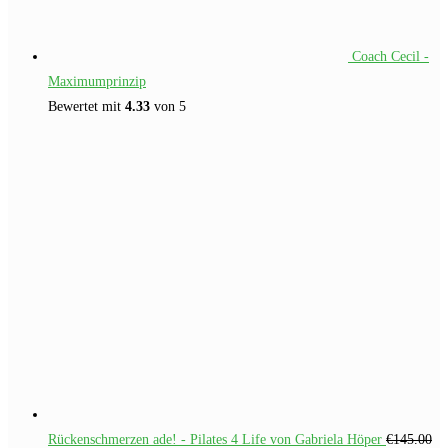
Coach Cecil -
Maximumprinzip
Bewertet mit
4.33
von 5
Rückenschmerzen ade! - Pilates 4 Life von Gabriela Höper
€
145.00