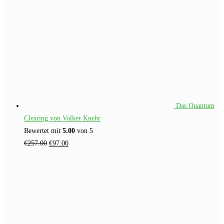
Das Quantum
Clearing von Volker Knehr
Bewertet mit
5.00
von 5
Ursprünglicher
Aktueller
€
257.00
€
97.00
Preis
Preis
war:
ist:
€257.00
€97.00.