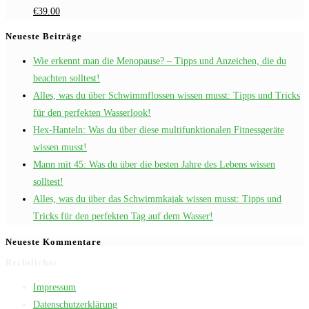
Ursprünglicher
Aktueller
€
39.00
Preis
Preis
Neueste Beiträge
war:
ist:
Wie erkennt man die Menopause? – Tipps und Anzeichen, die du
€145.00
€39.00.
beachten solltest!
Alles, was du über Schwimmflossen wissen musst: Tipps und Tricks
für den perfekten Wasserlook!
Hex-Hanteln: Was du über diese multifunktionalen Fitnessgeräte
wissen musst!
Mann mit 45: Was du über die besten Jahre des Lebens wissen
solltest!
Alles, was du über das Schwimmkajak wissen musst: Tipps und
Tricks für den perfekten Tag auf dem Wasser!
Neueste Kommentare
Rechtliches
Impressum
Datenschutzerklärung