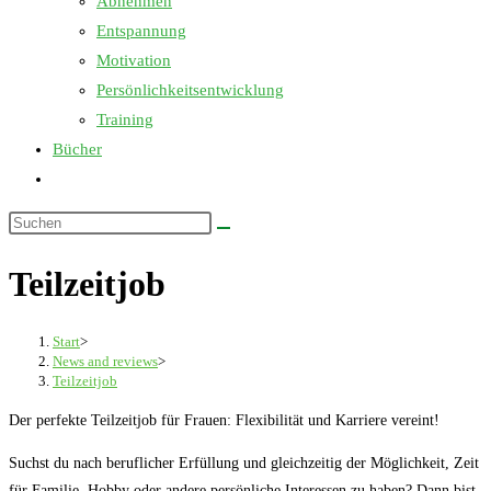
Abnehmen
Entspannung
Motivation
Persönlichkeitsentwicklung
Training
Bücher
Website-
Suche
Diese
umschalten
Website
Teilzeitjob
durchsuchen
Start
>
News and reviews
>
Teilzeitjob
Der perfekte Teilzeitjob für Frauen: Flexibilität und Karriere vereint!
Suchst du nach beruflicher Erfüllung und gleichzeitig der Möglichkeit, Zeit
für Familie, Hobby oder andere persönliche Interessen zu haben? Dann bist