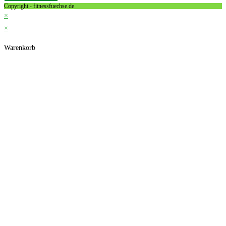
Copyright - fitnessfuechse.de
×
×
Warenkorb