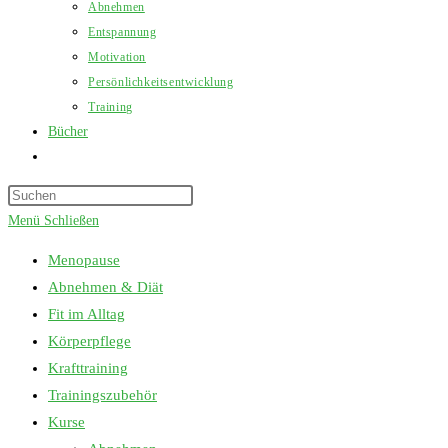
Abnehmen
Entspannung
Motivation
Persönlichkeitsentwicklung
Training
Bücher
Website-
Suche
Press
umschalten
Escape
Menü
Schließen
to
Menopause
close
Abnehmen & Diät
the
Fit im Alltag
search
Körperpflege
panel.
Krafttraining
Trainingszubehör
Kurse