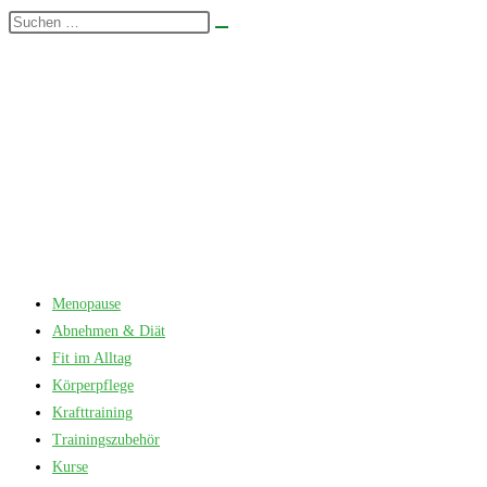
Zum
Diese
Suche
Inhalt
Website
starten
springen
durchsuchen
Menopause
Abnehmen & Diät
Fit im Alltag
Körperpflege
Krafttraining
Trainingszubehör
Kurse