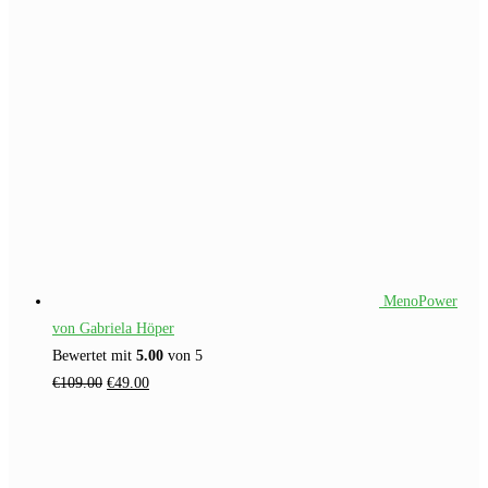
MenoPower
von Gabriela Höper
Bewertet mit
5.00
von 5
Ursprünglicher
Aktueller
€
109.00
€
49.00
Preis
Preis
war:
ist:
€109.00
€49.00.