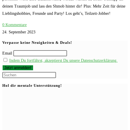
deinen Traumjob und lass den Shmob hinter dir! Plus: Mehr Zeit für deine
Lieblingshobbies, Freunde und Party! Los geht’s, Teilzeit-Jobber!
0 Kommentare
24. September 2023
Verpasse keine Neuigkeiten & Deals!
Email
Indem Du fortfährst, akzeptierst Du unsere Datenschutzerklärung.
Press
Escape
Hol dir mentale Unterstützung!
to
close
the
search
panel.