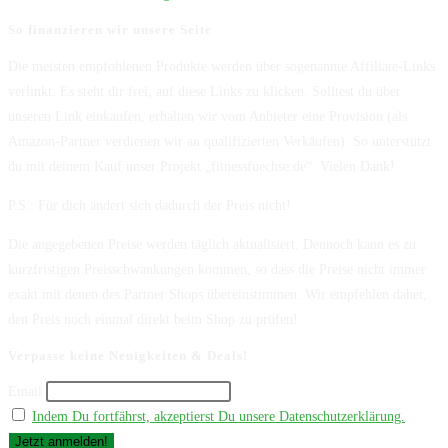
So finanzieren wir unsere Seite
Die meisten empfohlenen Produkte werden über sogenannte Affiliate-Links
verlinkt. Es steht dir frei, auf diese Links zu klicken. Solltest du über
unseren Link einkaufen, erhalten wir vom Anbieter eine Provision (als
Amazon-Partner verdienen wir an qualifizierten Verkäufen). So unterstützt
du mit deinem Kauf unser Projekt „fitnessfuechse.de“. Vielen Dank!
P.S.: Für dich ändert sich dadurch der Preis nicht!
Die angegebenen Preise werden täglich aktualisiert. Dennoch kann es zu
kurzfristigen Preisschwankungen kommen, so dass die Preise nicht immer
exakt mit denen des Partner Shops übereinstimmen. Wir empfehlen daher,
den Preis noch einmal direkt beim Shop zu prüfen!
Verpasse keine Neuigkeiten & Deals!
Email
Indem Du fortfährst, akzeptierst Du unsere Datenschutzerklärung.