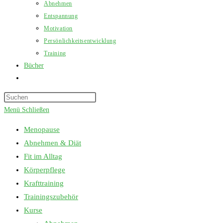
Abnehmen
Entspannung
Motivation
Persönlichkeitsentwicklung
Training
Bücher
Website-
Suche
Press
umschalten
Escape
Menü
Schließen
to
Menopause
close
Abnehmen & Diät
the
Fit im Alltag
search
Körperpflege
panel.
Krafttraining
Trainingszubehör
Kurse