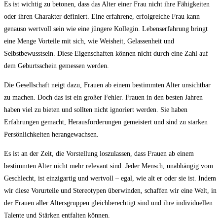
Es ‍ist​ wichtig zu ‌betonen, dass das Alter einer Frau nicht ihre⁤ Fähigkeiten
oder ihren Charakter definiert. Eine erfahrene, erfolgreiche Frau ⁢kann
genauso ⁣wertvoll​ sein wie ‍eine jüngere Kollegin. Lebenserfahrung bringt
eine‍ Menge Vorteile mit sich, wie Weisheit, Gelassenheit und
Selbstbewusstsein. Diese Eigenschaften können nicht⁣ durch‍ eine⁤ Zahl⁢ auf
‌dem Geburtsschein gemessen werden.
Die Gesellschaft neigt dazu, Frauen ab einem bestimmten Alter⁣ unsichtbar
⁢zu​ machen.‌ Doch das ist​ ein großer Fehler. Frauen in den ⁢besten Jahren
haben viel zu bieten und sollten nicht ignoriert werden.​ Sie haben
Erfahrungen⁤ gemacht, Herausforderungen gemeistert und sind zu starken
Persönlichkeiten‌ herangewachsen.
Es ist​ an der ⁢Zeit, die⁤ Vorstellung loszulassen, dass ‌Frauen ab einem
bestimmten Alter nicht mehr relevant sind. Jeder Mensch, unabhängig vom
Geschlecht, ist⁣ einzigartig und wertvoll⁤ –⁢ egal, wie alt er oder ⁤sie ist.‍ Indem
wir diese Vorurteile und Stereotypen überwinden, schaffen wir⁢ eine Welt, in
der⁤ Frauen aller Altersgruppen⁢ gleichberechtigt sind und ihre individuellen​
Talente‌ und Stärken entfalten können.