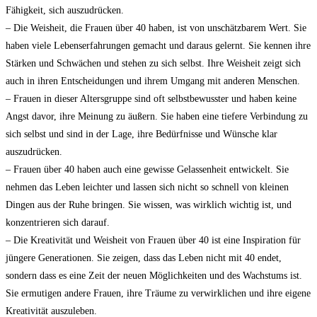
Fähigkeit, sich auszudrücken.
– Die Weisheit, die Frauen​ über ⁢40 haben, ist ⁢von unschätzbarem​ Wert. Sie‍
haben viele Lebenserfahrungen gemacht und daraus gelernt. Sie kennen ihre
Stärken und Schwächen und stehen zu sich selbst. ‌Ihre Weisheit zeigt sich
auch in ihren ⁣Entscheidungen und ihrem Umgang mit anderen Menschen.
– Frauen ⁤in dieser Altersgruppe sind oft selbstbewusster und ⁤haben keine⁤
Angst davor, ihre Meinung zu äußern. ‍Sie ​haben eine tiefere‌ Verbindung zu
sich selbst und sind in der Lage, ihre Bedürfnisse und Wünsche klar
auszudrücken.
– ‍Frauen⁣ über 40 haben auch eine gewisse Gelassenheit entwickelt.‌ Sie
nehmen das Leben leichter und lassen sich nicht⁣ so schnell von kleinen
Dingen aus ‍der Ruhe bringen. Sie⁣ wissen, ⁤was wirklich wichtig⁤ ist, und
konzentrieren sich darauf.
– Die Kreativität und Weisheit ⁤von‍ Frauen über⁤ 40 ist ⁤eine Inspiration für‌
jüngere Generationen. Sie zeigen, dass das ​Leben nicht mit⁤ 40​ endet,
sondern dass‌ es eine Zeit der neuen Möglichkeiten ⁤und des Wachstums ist.
Sie​ ermutigen andere Frauen, ihre⁣ Träume zu verwirklichen und‍ ihre eigene
Kreativität ⁤auszuleben.