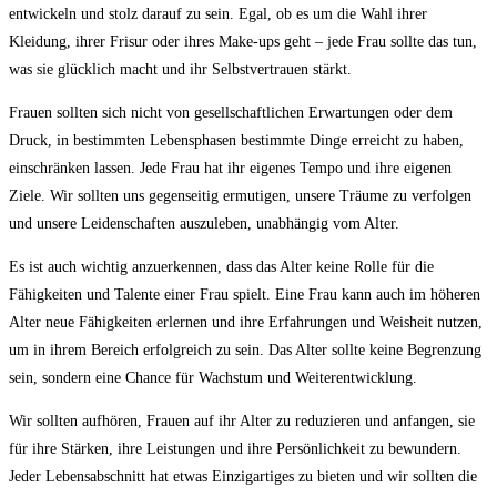
entwickeln und stolz darauf zu⁤ sein. ⁢Egal, ‌ob es ⁢um die Wahl ihrer ​
Kleidung, ihrer Frisur oder ihres⁢ Make-ups ⁢geht – jede Frau sollte das tun,
was sie ​glücklich⁤ macht ⁣und ihr Selbstvertrauen ‍stärkt.
Frauen ‍sollten sich nicht von gesellschaftlichen⁤ Erwartungen​ oder dem
Druck, in bestimmten Lebensphasen bestimmte ⁤Dinge erreicht‌ zu⁢ haben,‌
einschränken ​lassen. Jede⁢ Frau hat⁤ ihr​ eigenes Tempo und ihre eigenen⁤
Ziele. ‌Wir sollten uns gegenseitig ermutigen,‌ unsere ⁢Träume zu verfolgen
und unsere Leidenschaften auszuleben,‍ unabhängig vom Alter.
Es‌ ist auch wichtig anzuerkennen, dass das Alter keine Rolle für⁢ die
Fähigkeiten und Talente⁣ einer Frau spielt.⁢ Eine Frau kann auch im⁤ höheren
Alter neue Fähigkeiten ⁤erlernen und ihre Erfahrungen ​und Weisheit nutzen,
um in ‌ihrem Bereich ⁣erfolgreich zu sein. Das Alter sollte keine ​Begrenzung
⁢sein, ⁤sondern eine⁣ Chance für Wachstum ‍und Weiterentwicklung.
Wir ‌sollten aufhören, Frauen auf ihr ‍Alter‍ zu reduzieren und ⁢anfangen, sie
für ihre Stärken, ihre Leistungen und ihre Persönlichkeit zu bewundern.
⁢Jeder Lebensabschnitt⁤ hat etwas Einzigartiges zu bieten und wir‌ sollten die