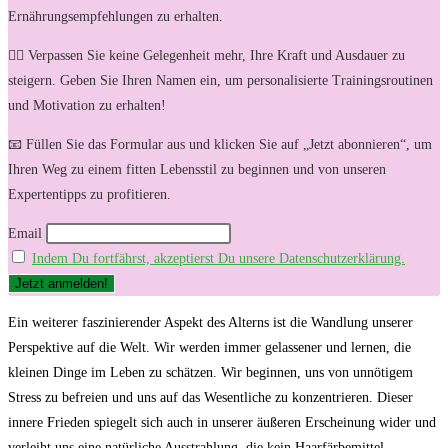
Ernährungsempfehlungen zu erhalten.
🏋️‍♀️ Verpassen Sie keine Gelegenheit mehr, Ihre Kraft und Ausdauer zu
steigern. Geben Sie Ihren Namen ein, um personalisierte Trainingsroutinen
und Motivation zu erhalten!
📧 Füllen Sie das Formular aus und klicken Sie auf „Jetzt abonnieren“, um
Ihren Weg zu einem fitten Lebensstil zu beginnen und von unseren
Expertentipps zu profitieren.
Email
Indem Du fortfährst, akzeptierst Du unsere Datenschutzerklärung.
Ein weiterer faszinierender Aspekt des ​Alterns ist die ⁣Wandlung unserer⁢
Perspektive auf die Welt.⁣ Wir werden immer gelassener ⁤und lernen, die
kleinen Dinge im Leben zu⁢ schätzen. Wir beginnen, uns von unnötigem
Stress⁢ zu befreien und uns auf das Wesentliche zu konzentrieren. Dieser‌
innere Frieden spiegelt sich ⁣auch in unserer äußeren Erscheinung wider und
verleiht‌ uns eine ​natürliche Ausstrahlung, die kein Haarfärbemittel