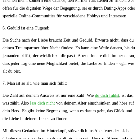
Themen mehr,​ sondern​ eine Chance, den⁤ Partner ⁣fürs Leben⁤ zu finden. Sei
offen für die digitalen ​Wege der Begegnung, sei es durch Dating-Apps oder
⁢spezielle Online-Communities für verschiedene⁤ Hobbys⁣ und Interessen.
6. Geduld ist ‍eine Tugend:
Die ⁤Suche ⁤nach der Liebe⁣ braucht Zeit und Geduld. Erwarte⁢ nicht, ⁣dass du
deinen ‍Traumpartner ⁢über Nacht ‍findest. Es​ kann eine Weile dauern, bis du
jemanden⁢ triffst,⁤ der wirklich ‍zu dir passt. Aber erinnere​ dich immer daran,
dass jeder Tag eine‍ neue Möglichkeit‌ bietet, die Liebe zu finden – egal wie
alt du⁤ bist.
7. ‍Man ⁢ist so alt,⁣ wie ⁣man sich fühlt:
Die Zahl auf ‍deinem Ausweis ist nur eine Zahl. Wie
du dich fühlst
, ist⁤ das,
⁢was zählt. Also
lass dich nicht
von deinem Alter einschränken und‌ höre ​auf
dein Herz. Es gibt keine Begrenzung, wenn es darum ‍geht,‌ das Glück ‌und⁢
die ‍Liebe⁤ in ‌deinem Leben zu finden.
Mit⁤ diesen Gedanken ​im Hinterkopf,⁢ stürze dich⁢ ins Abenteuer der Liebe.
Glaube ⁢daran, dass ⁣du ‍niemals zu alt bist,​ um dein Herz zu⁤ öffnen ‌und das