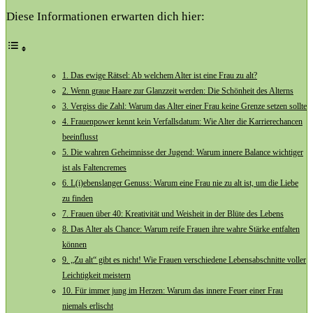
Diese Informationen erwarten dich hier:
1. Das ewige ⁣Rätsel: ‌Ab welchem Alter ist eine Frau zu alt?
2. Wenn graue⁤ Haare zur Glanzzeit‌ werden: Die Schönheit‌ des Alterns
3. Vergiss⁤ die Zahl: Warum das⁤ Alter ⁢einer Frau keine Grenze⁤ setzen⁤ sollte
4.⁤ Frauenpower​ kennt‌ kein Verfallsdatum: Wie Alter die​ Karrierechancen
beeinflusst
5. Die wahren Geheimnisse der Jugend: Warum innere Balance wichtiger
ist als Faltencremes
6. L(i)ebenslanger Genuss: Warum eine Frau nie ‍zu⁢ alt ist, um die​ Liebe
zu finden
7. Frauen über 40: Kreativität und⁣ Weisheit in der ⁣Blüte des Lebens
8. Das Alter als Chance: Warum reife Frauen ‌ihre ‌wahre Stärke entfalten
können
9. „Zu ⁤alt“ gibt es nicht! ‍Wie Frauen ⁢verschiedene Lebensabschnitte‍ voller
Leichtigkeit meistern
10. Für immer jung im Herzen: Warum das ⁢innere‍ Feuer‌ einer Frau
⁣niemals ⁤erlischt