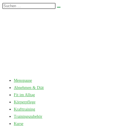
Zum
Diese
Suche
Inhalt
Website
starten
springen
durchsuchen
Menopause
Abnehmen & Diät
Fit im Alltag
Körperpflege
Krafttraining
Trainingszubehör
Kurse