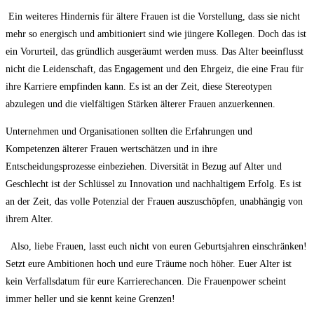
‌ Ein weiteres‌ Hindernis für ältere Frauen ist die ​Vorstellung, dass sie nicht
mehr so ‌energisch und ambitioniert sind wie​ jüngere Kollegen. Doch das ist
ein Vorurteil, das gründlich ausgeräumt werden muss. Das Alter beeinflusst
nicht die Leidenschaft, das Engagement und⁢ den Ehrgeiz, ‍die eine Frau⁤ für
ihre Karriere⁢ empfinden kann. ‌Es ist an der Zeit, diese ⁣Stereotypen ​
abzulegen und ⁢die vielfältigen Stärken ⁣älterer ⁢Frauen anzuerkennen.
Unternehmen und Organisationen sollten die Erfahrungen und
Kompetenzen älterer Frauen wertschätzen und in ihre
Entscheidungsprozesse einbeziehen. ⁤Diversität⁤ in Bezug auf Alter und
Geschlecht ist der Schlüssel zu Innovation und⁤ nachhaltigem Erfolg. Es ist
an der Zeit, das volle ⁢Potenzial der⁢ Frauen auszuschöpfen,⁤ unabhängig von
ihrem ‌Alter.
⁢ ‍ Also, ⁢liebe Frauen, lasst euch nicht von euren Geburtsjahren einschränken!
‍Setzt eure Ambitionen⁢ hoch und⁣ eure Träume noch höher. Euer Alter ist
kein⁣ Verfallsdatum für eure Karrierechancen. Die Frauenpower scheint
immer heller und sie kennt⁢ keine Grenzen!