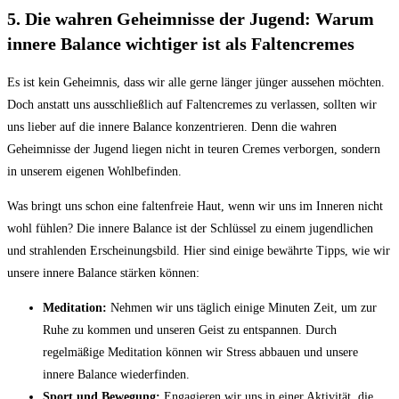
5. Die wahren Geheimnisse der Jugend: Warum
innere Balance wichtiger ist als Faltencremes
Es ist kein Geheimnis, dass wir alle gerne länger jünger aussehen möchten.
⁣Doch anstatt uns ausschließlich auf Faltencremes⁢ zu verlassen, sollten wir
uns lieber⁣ auf ‍die innere Balance ‍konzentrieren. Denn die wahren
Geheimnisse der Jugend liegen nicht in teuren Cremes verborgen,⁣ sondern⁢
in unserem eigenen Wohlbefinden.
Was bringt ⁢uns ​schon​ eine faltenfreie Haut, wenn wir uns im ⁢Inneren‍ nicht
wohl fühlen? Die innere Balance ist der​ Schlüssel zu ‍einem jugendlichen
und strahlenden Erscheinungsbild. Hier​ sind⁣ einige bewährte Tipps, wie wir
​unsere ​innere ‌Balance stärken ‍können:
Meditation:
Nehmen ⁢wir uns ‌täglich einige ​Minuten Zeit, um zur
Ruhe zu ‌kommen und unseren⁢ Geist zu entspannen. Durch
regelmäßige⁤ Meditation können wir Stress abbauen und ‍unsere
⁣innere Balance ⁣wiederfinden.
Sport und Bewegung:
Engagieren wir uns⁤ in⁣ einer⁢ Aktivität, ‍die