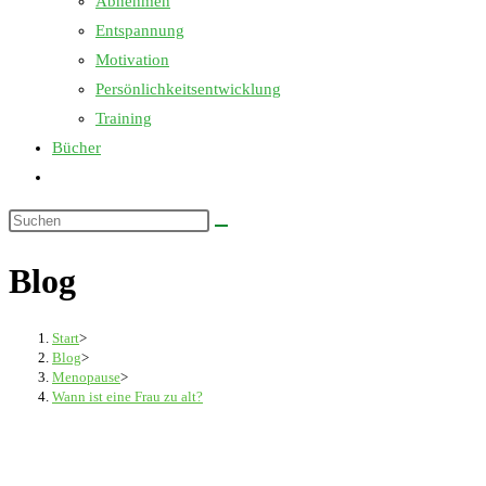
Abnehmen
Entspannung
Motivation
Persönlichkeitsentwicklung
Training
Bücher
Website-
Suche
Diese
umschalten
Website
Blog
durchsuchen
Start
>
Blog
>
Menopause
>
Wann ist eine Frau zu alt?