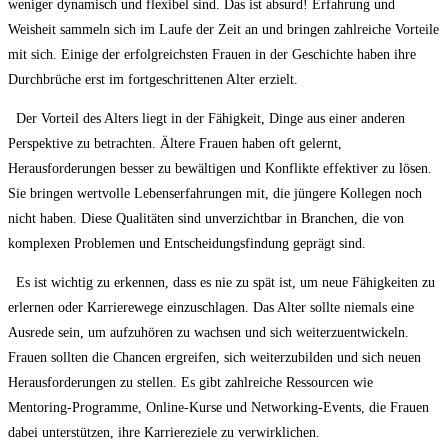
weniger dynamisch und⁢ flexibel sind. Das ist absurd!⁢ Erfahrung und
Weisheit ​sammeln sich ⁤im Laufe der‌ Zeit an und bringen zahlreiche Vorteile⁢
mit sich. Einige der erfolgreichsten Frauen in⁢ der ‍Geschichte haben ihre
Durchbrüche erst im fortgeschrittenen Alter erzielt.
⁤ ⁤ Der⁣ Vorteil des Alters ⁢liegt in der ​Fähigkeit, ‌Dinge​ aus‌ einer‌ anderen
‌Perspektive​ zu betrachten. Ältere ⁤Frauen haben oft gelernt,⁣
Herausforderungen ⁣besser zu bewältigen und Konflikte effektiver zu lösen.
Sie bringen wertvolle Lebenserfahrungen mit, die jüngere Kollegen noch
nicht⁣ haben. Diese Qualitäten sind⁤ unverzichtbar‍ in⁤ Branchen, die von
komplexen Problemen und Entscheidungsfindung geprägt sind.
⁤ ‌ Es ist⁣ wichtig zu erkennen, dass es nie ⁤zu spät⁢ ist, um neue Fähigkeiten zu
⁣erlernen oder Karrierewege einzuschlagen. ​Das Alter sollte niemals eine
Ausrede sein, um⁤ aufzuhören zu ⁢wachsen und⁢ sich weiterzuentwickeln.
Frauen sollten ⁢die Chancen ​ergreifen, sich weiterzubilden und⁤ sich neuen
Herausforderungen zu stellen. Es gibt zahlreiche Ressourcen ⁣wie
Mentoring-Programme, Online-Kurse und Networking-Events, die‍ Frauen
dabei‌ unterstützen, ihre Karriereziele⁣ zu verwirklichen.