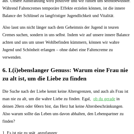
aus.‍ Unsere Ausstrahlung wird positiver und wir fühlen uns selbstbewusster.‍
Während​ Faltencremes temporäre Effekte erzielen können, ist die innere
Balance der ⁢Schlüssel ⁢zu​ langfristiger Jugendlichkeit und Vitalität.
Also lasst uns ​nicht ‍länger nach dem Geheimnis der Jugend in teuren
Cremes ⁤suchen, sondern in ⁤uns‌ selbst. Indem ​wir ⁤auf unsere ⁢innere ​Balance⁤
achten und uns um unser Wohlbefinden kümmern, ⁢können wir ‍wahre
Jugend und Schönheit ⁢erlangen – ohne dabei eine ⁢Faltencreme ‍zu
verwenden.
6. L(i)ebenslanger Genuss: Warum eine Frau nie
‍zu⁢ alt ist, um die​ Liebe zu finden
Die Suche nach der ⁣Liebe ⁢kennt ⁤keine Altersgrenzen, und auch als Frau ist
⁤man ⁢nie zu alt, um die wahre Liebe ⁣zu finden. Egal, ‍
ob ‍du gerade
in
deinen 20ern oder⁤ 60ern bist, das Herz hat keine ⁣Altersbeschränkungen.
Also warum ⁢sollte das Leben uns davon abhalten, ⁣den⁢ Lebenspartner zu
finden?
1. Es ist nie ​zu spät, anzufangen: