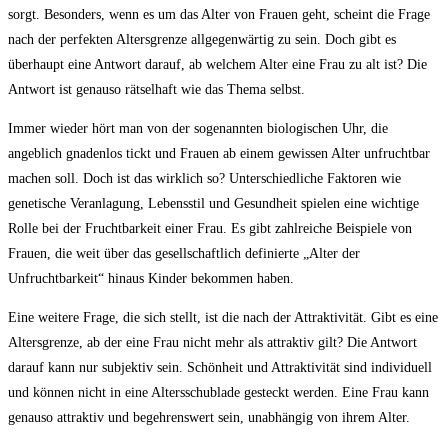
sorgt. ⁤Besonders, wenn es um das Alter von ‌Frauen geht, scheint die ⁤Frage
nach der ⁢perfekten‍ Altersgrenze allgegenwärtig zu⁤ sein. Doch gibt es
überhaupt eine Antwort darauf, ⁣ab welchem Alter eine Frau zu alt⁢ ist? Die ​
Antwort ist​ genauso rätselhaft wie das ‌Thema selbst.
Immer wieder ​hört man ⁢von ‍der sogenannten ⁤biologischen Uhr,⁣ die
⁤angeblich gnadenlos tickt ⁣und Frauen ab einem gewissen‍ Alter unfruchtbar
⁢machen soll. Doch ist das wirklich so? Unterschiedliche Faktoren wie
genetische Veranlagung, Lebensstil und ⁣Gesundheit spielen eine ‌wichtige
Rolle bei der‌ Fruchtbarkeit ⁤einer ​Frau. Es gibt zahlreiche Beispiele von
Frauen, die weit über das ⁣gesellschaftlich definierte „Alter der
Unfruchtbarkeit“ hinaus ‍Kinder⁤ bekommen ‍haben.
Eine weitere Frage, die​ sich stellt, ist die nach der Attraktivität. Gibt es eine
Altersgrenze, ab der eine Frau nicht⁤ mehr als ‌attraktiv gilt?‌ Die Antwort
darauf kann nur subjektiv sein. Schönheit ​und Attraktivität ⁢sind individuell
und⁣ können ⁤nicht in ​eine Altersschublade​ gesteckt werden. Eine Frau kann
genauso attraktiv und begehrenswert sein, unabhängig von‌ ihrem Alter.