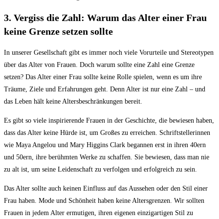
3. Vergiss⁤ die Zahl: Warum das⁤ Alter ⁢einer Frau
keine Grenze⁤ setzen⁤ sollte
In unserer ⁢Gesellschaft gibt es immer noch viele Vorurteile⁤ und ⁤Stereotypen
⁣über ‍das Alter von Frauen. Doch warum sollte‌ eine⁢ Zahl eine Grenze
setzen? Das Alter einer ‍Frau sollte keine​ Rolle ⁤spielen, wenn es ⁣um ⁣ihre
Träume, Ziele und Erfahrungen ‍geht. ‌Denn Alter ⁣ist nur eine Zahl – und​
das ‍Leben hält keine Altersbeschränkungen bereit.
Es gibt so viele inspirierende Frauen in‌ der Geschichte, die bewiesen haben,‍
dass⁤ das Alter keine ‍Hürde ist, um Großes zu⁣ erreichen. Schriftstellerinnen
wie⁤ Maya Angelou und Mary Higgins⁤ Clark ‍begannen erst in ihren 40ern
und 50ern, ‌ihre ‍berühmten Werke zu schaffen. Sie bewiesen, dass man⁢ nie
zu alt ​ist, um seine Leidenschaft zu⁤ verfolgen und erfolgreich zu sein.
Das Alter ⁤sollte auch keinen Einfluss auf das ⁤Aussehen ‌oder den⁢ Stil einer
Frau ​haben. Mode⁤ und Schönheit haben keine⁣ Altersgrenzen.​ Wir sollten
Frauen in⁣ jedem Alter ⁣ermutigen,‍ ihren eigenen einzigartigen Stil⁤ zu