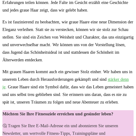
Erfahrungen teilen ⁤können. Jede ‌Falte ⁤im ​Gesicht erzählt eine Geschichte‍
und jedes graue Haar⁣ zeigt, dass wir gelebt‌ haben.
Es ist faszinierend zu‍ beobachten, wie⁢ graue Haare eine neue ⁤Dimension der
Eleganz verleihen. Statt sie zu ‍verstecken,‍ können wir sie stolz zur Schau
stellen. Sie sind ein Zeichen von Weisheit und Charakter, das uns⁣ einzigartig
‍und unverwechselbar macht. Wir ⁢können uns von der​ Vorstellung ⁤lösen,
⁣dass ​Jugend das Schönheitsideal ‍ist⁤ und⁢ stattdessen ‌die​ Schönheit ⁣im
⁤Älterwerden ‍entdecken.
Mit grauen‍ Haaren kommt ⁤auch ein gewisser Stolz einher. Wir⁣ haben uns in
unserem Leben durch Herausforderungen gekämpft und sind
stärker denn
je
. Graue Haare‍ sind ⁣ein Symbol dafür, ‍dass wir das ⁤Leben gemeistert haben
und‌ uns selbst treu geblieben sind. Sie erinnern uns daran, dass es nie zu
spät ist, unseren Träumen zu folgen und‌ neue Abenteuer zu erleben.
Möchten Sie Ihre Fitnessziele erreichen und gesünder leben?
🤔 Tragen Sie Ihre E-Mail-Adresse ein und abonnieren Sie unseren
Newsletter, um wertvolle Fitness-Tipps, Trainingspläne und