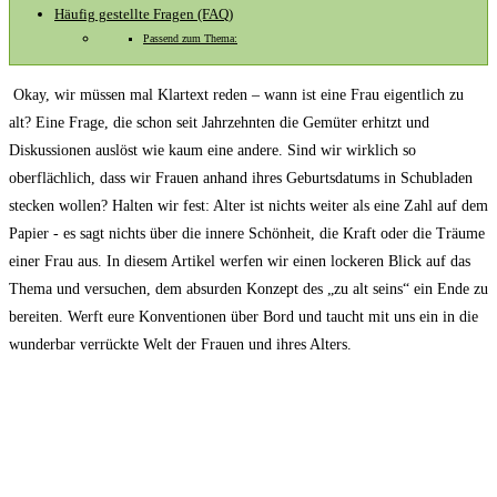
Häufig gestellte Fragen (FAQ)
Passend zum Thema:
⁢ Okay, wir⁤ müssen mal Klartext ‌reden – wann ⁤ist eine Frau ‍eigentlich zu
alt? ‌Eine⁤ Frage, die⁢ schon seit Jahrzehnten die Gemüter erhitzt und⁣
Diskussionen auslöst ‍wie kaum eine andere.⁣ Sind⁣ wir wirklich​ so‌
oberflächlich, dass wir⁣ Frauen anhand ihres Geburtsdatums in Schubladen
⁤stecken wollen? Halten wir fest:⁤ Alter ist nichts weiter als eine Zahl auf dem
Papier -⁢ es sagt nichts über die innere Schönheit, die Kraft‌ oder die Träume
einer‍ Frau‌ aus. In diesem​ Artikel⁢ werfen wir einen lockeren Blick⁤ auf das
Thema und versuchen, dem ‌absurden Konzept des „zu alt seins“ ein Ende zu
bereiten. Werft eure Konventionen über Bord und taucht ⁤mit uns ⁣ein in die
wunderbar verrückte‍ Welt der‍ Frauen und ihres Alters.