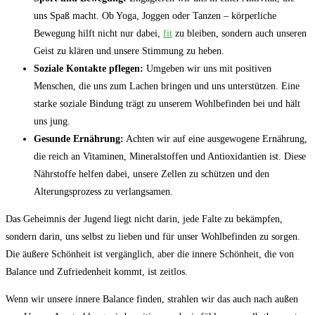
uns ‌Spaß macht. Ob Yoga, Joggen​ oder⁢ Tanzen – körperliche
Bewegung hilft nicht nur dabei,
fit
zu ⁣bleiben, sondern ⁣auch unseren
⁤Geist zu klären und unsere ‌Stimmung zu⁤ heben.
Soziale Kontakte pflegen:
Umgeben wir uns mit positiven
Menschen, die uns zum ​Lachen bringen und ⁢uns unterstützen. Eine
starke soziale Bindung trägt zu unserem Wohlbefinden bei und‌ hält
uns jung.
Gesunde Ernährung:
Achten wir⁤ auf eine ausgewogene Ernährung,
die reich an Vitaminen, Mineralstoffen und Antioxidantien ist. Diese⁢
Nährstoffe ⁢helfen dabei, ⁢unsere‍ Zellen ⁤zu schützen und den
‌Alterungsprozess‍ zu verlangsamen.
Das Geheimnis der Jugend liegt⁢ nicht darin, jede ‍Falte zu bekämpfen,
sondern darin, uns selbst zu lieben⁢ und für ⁣unser Wohlbefinden ‌zu sorgen.
Die äußere ‍Schönheit ist vergänglich, aber die innere ⁢Schönheit,⁣ die ​von
Balance und Zufriedenheit kommt, ist zeitlos.
Wenn wir unsere innere Balance ‍finden, strahlen wir das auch nach außen