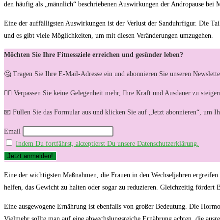
den häufig als „männlich“ beschriebenen Auswirkungen der Andropause bei M
Eine der auffälligsten Auswirkungen ist der Verlust der Sanduhrfigur. Die Ta
und es gibt viele Möglichkeiten, um mit diesen Veränderungen umzugehen.
Möchten Sie Ihre Fitnessziele erreichen und gesünder leben?
🤔 Tragen Sie Ihre E-Mail-Adresse ein und abonnieren Sie unseren Newslette
🏋️‍♀️ Verpassen Sie keine Gelegenheit mehr, Ihre Kraft und Ausdauer zu steig
📧 Füllen Sie das Formular aus und klicken Sie auf „Jetzt abonnieren“, um I
Email
Indem Du fortfährst, akzeptierst Du unsere Datenschutzerklärung.
Eine der wichtigsten Maßnahmen, die Frauen in den Wechseljahren ergreifen 
helfen, das Gewicht zu halten oder sogar zu reduzieren. Gleichzeitig förde
Eine ausgewogene Ernährung ist ebenfalls von großer Bedeutung. Die Hormonu
Vielmehr sollte man auf eine abwechslungsreiche Ernährung achten, die ausrei