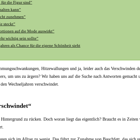
für die Figur sind“
halten kann“
wicht zunehmen“
e steckt“
portionen auf die Mode auswirkt“
r wichtig sein sollte“
ahren als Chance für die eigene Schönheit sieht
immungsschwankungen, Hitzewallungen und ja, leider auch das Verschwinden de
ters, um uns zu ärgern? Wir haben uns auf die Suche nach Antworten gemacht u
 den Wechseljahren verschwindet.
rschwindet“
n Hintergrund zu rücken. Doch woran liegt das eigentlich? Braucht es in Zei
rt.
n sich im Alltag zu wenig. Das führt zur Zunahme von Bauchfett, das sich um 