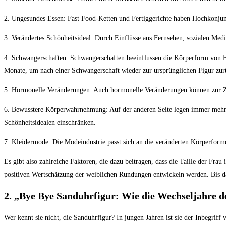
2. Ungesundes Essen: Fast Food-Ketten und Fertiggerichte haben Hochkonjunkt
3. Verändertes Schönheitsideal: Durch Einflüsse aus Fernsehen, sozialen Me
4. Schwangerschaften: Schwangerschaften beeinflussen die Körperform von F
Monate, um nach einer Schwangerschaft wieder zur ursprünglichen Figur zu
5. Hormonelle Veränderungen: Auch hormonelle Veränderungen können zur Zun
6. Bewusstere Körperwahrnehmung: Auf der anderen Seite legen immer mehr M
Schönheitsidealen einschränken.
7. Kleidermode: Die Modeindustrie passt sich an die veränderten Körperformen
Es gibt also zahlreiche Faktoren, die dazu beitragen, dass die Taille der Fr
positiven Wertschätzung der weiblichen Rundungen entwickeln werden. Bis da
2. „Bye Bye Sanduhrfigur: Wie die Wechseljahre 
Wer kennt sie nicht, die Sanduhrfigur? In jungen Jahren ist sie der Inbegri