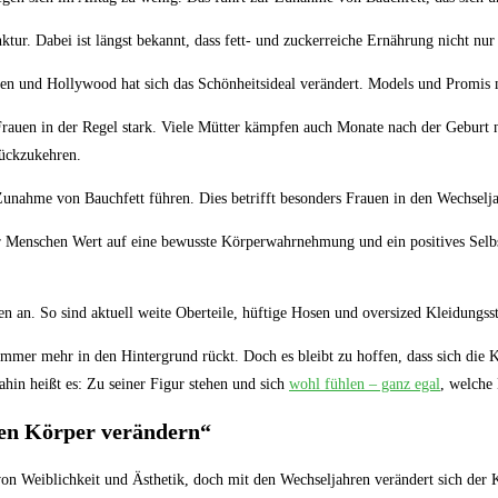
ur. Dabei ist längst bekannt, dass fett- und zuckerreiche Ernährung nicht nur 
dien und Hollywood hat sich das Schönheitsideal verändert. Models und Promis
rauen in der Regel stark. Viele Mütter kämpfen auch Monate nach der Geburt 
rückzukehren.
ahme von Bauchfett führen. Dies betrifft besonders Frauen in den Wechseljah
enschen Wert auf eine bewusste Körperwahrnehmung und ein positives Selbstbi
 an. So sind aktuell weite Oberteile, hüftige Hosen und oversized Kleidungsst
au immer mehr in den Hintergrund rückt. Doch es bleibt zu hoffen, dass sich d
hin heißt es: Zu seiner Figur stehen und sich
wohl fühlen – ganz egal
, welche
den Körper verändern“
ff von Weiblichkeit und Ästhetik, doch mit den Wechseljahren verändert sich de