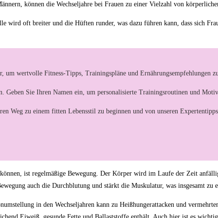
ännern, können die Wechseljahre bei Frauen zu einer Vielzahl von körperlich
ille wird oft breiter und die Hüften runder, was dazu führen kann, dass sich Fr
r, um wertvolle Fitness-Tipps, Trainingspläne und Ernährungsempfehlungen zu
ern. Geben Sie Ihren Namen ein, um personalisierte Trainingsroutinen und Motiv
hren Weg zu einem fitten Lebensstil zu beginnen und von unseren Expertentipps 
können, ist regelmäßige Bewegung. Der Körper wird im Laufe der Zeit anfälli
rt Bewegung auch die Durchblutung und stärkt die Muskulatur, was insgesamt z
mstellung in den Wechseljahren kann zu Heißhungerattacken und vermehrtem Ap
chend Eiweiß, gesunde Fette und Ballaststoffe enthält. Auch hier ist es wichti