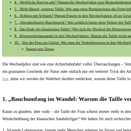
4. „Weibliche Kurven ade? Warum die Wechseljahre eine Herausforderung 
5. „Mehr Bauch, weniger Taille: Wie man trotz Hormonchaos die Form be
6. „Schluss mit Schlank? Warum Frauen in den Wechseljahren oft an Ge
7. „Altersbedingter Bauchspeck? Was wirklich hinter dem Verlust der Taill
8. „Das Ende der klassischen Taille? Wie sich der Wechsel der Körperpro
9. „Körperschemawandel in den Wechseljahren: Warum die Taille nicht meh
10. „Von der Frau zur Göttin: Wie man die Veränderungen in den Wechselj
Passend zum Thema:
Die Wechseljahre sind wie eine Achterbahnfahrt voller Überraschungen – St
ein grausames Geschenk der Natur oder einfach nur ein weiterer Trick des Al
fest
, denn wir werden die Wahrheit darüber entdecken, warum deine Taille in
1. „Bauchumfang im Wandel: Warum die Taille ve
Kaum zu glauben, aber wahr – die Taille der Frau scheint immer mehr in de
Wiederbelebung der klassischen Sanduhrfigur? Wir haben für euch recherchie
1. Sitzende Lebensweise: Immer mehr Menschen arbeiten im Sitzen und bewege