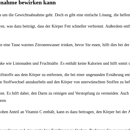
abnahme bewirken kann
 es um die Gewichtsabnahme geht. Doch es gibt eine einfache Lösung, die helf
en, was dazu beiträgt, dass der Körper Fett schneller verbrennt. Außerdem enth
e eine Tasse warmes Zitronenwasser trinken, bevor Sie essen, hilft dies bei de
änke wie Limonaden und Fruchtsäfte. Es enthält keine Kalorien und hilft somit 
Giftstoffe aus dem Körper zu entfernen, die bei einer ungesunden Ernährung en
den Stoffwechsel anzukurbeln und den Körper von unerwünschten Stoffen zu bef
zen. Es hilft dabei, den Darm zu reinigen und Verstopfung zu vermeiden. Auch
üren.
ohen Anteil an Vitamin C enthält, kann es dazu beitragen, den Körper bei der 