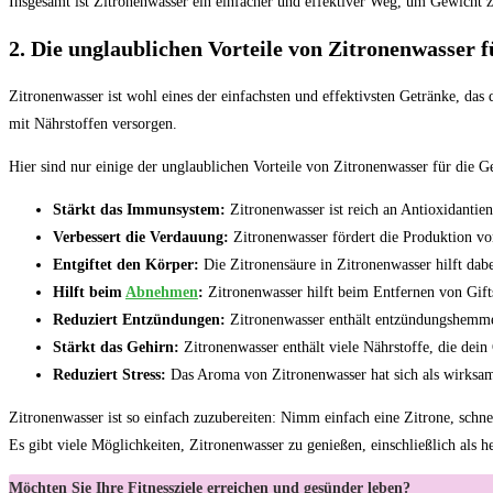
Insgesamt ist Zitronenwasser ein einfacher und effektiver Weg, um Gewicht z
2. Die unglaublichen Vorteile von Zitronenwasser 
Zitronenwasser ist wohl eines der einfachsten und effektivsten Getränke, das 
mit Nährstoffen versorgen.
Hier sind nur einige der unglaublichen Vorteile von Zitronenwasser für die G
Stärkt das Immunsystem:
Zitronenwasser ist reich an Antioxidanti
Verbessert die Verdauung:
Zitronenwasser fördert die Produktion v
Entgiftet den Körper:
Die Zitronensäure in Zitronenwasser hilft dab
Hilft beim
Abnehmen
:
Zitronenwasser hilft beim Entfernen von Gift
Reduziert Entzündungen:
Zitronenwasser enthält entzündungshemme
Stärkt das Gehirn:
Zitronenwasser enthält viele Nährstoffe, die dei
Reduziert Stress:
Das Aroma von Zitronenwasser hat sich als wirksam
Zitronenwasser ist so einfach zuzubereiten: Nimm einfach eine Zitrone, schne
Es gibt viele Möglichkeiten, Zitronenwasser zu genießen, einschließlich als 
Möchten Sie Ihre Fitnessziele erreichen und gesünder leben?