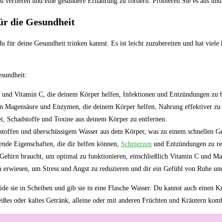
u verlieren und eine gesündere Ernährung zu fördern. Probieren Sie es aus und
für die Gesundheit
du für deine Gesundheit trinken kannst. Es ist leicht zuzubereiten und hat viele
esundheit:
en und Vitamin C, die deinem Körper helfen, Infektionen und Entzündungen zu
on Magensäure und Enzymen, die deinem Körper helfen, Nahrung effektiver z
ei, Schadstoffe und Toxine aus deinem Körper zu entfernen.
stoffen und überschüssigem Wasser aus dem Körper, was zu einem schnellen Ge
nde Eigenschaften, die dir helfen können,
Schmerzen
und Entzündungen zu re
n Gehirn braucht, um optimal zu funktionieren, einschließlich Vitamin C und M
 erwiesen, um Stress und Angst zu reduzieren und dir ein Gefühl von Ruhe und
ide sie in Scheiben und gib sie in eine Flasche Wasser. Du kannst auch einen K
heißes oder kaltes Getränk, alleine oder mit anderen Früchten und Kräutern komb