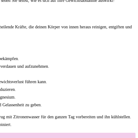
 sehen Sie selbst, wie es sich auf Ihre Gewichtsabnahme auswirkt!
 heilende Kräfte, die deinen Körper von innen heraus reinigen, entgiften und
 bekämpfen.
u verdauen und aufzunehmen.
wichtsverlust führen kann.
duzieren.
agnesium.
 Gelassenheit zu geben.
rug mit Zitronenwasser für den ganzen Tag vorbereiten und ihn kühlstellen.
iniert.