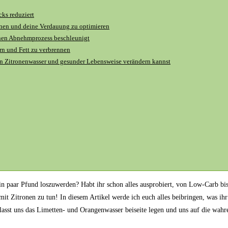
ks reduziert
ernen und deine Verdauung zu optimieren
nen Abnehmprozess beschleunigt
rn und Fett zu verbrennen
n Zitronenwasser und gesunder Lebensweise verändern kannst
in paar Pfund loszuwerden? Habt ihr schon alles ausprobiert, von Low-Carb bi
mit Zitronen zu tun! In diesem Artikel werde ich euch alles beibringen, was ih
lasst uns das Limetten- und Orangenwasser beiseite legen und uns auf die wah