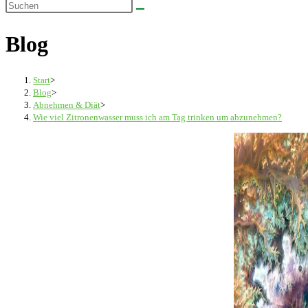
Diese
umschalten
Website
Blog
durchsuchen
Start
>
Blog
>
Abnehmen & Diät
>
Wie viel Zitronenwasser muss ich am Tag trinken um abzunehmen?