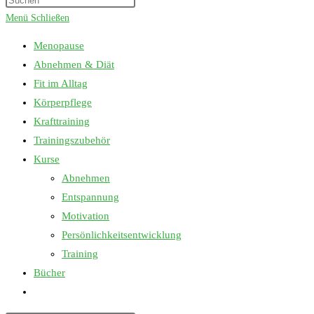
umschalten
Escape
Menü
Schließen
to
Menopause
close
Abnehmen & Diät
the
Fit im Alltag
search
Körperpflege
panel.
Krafttraining
Trainingszubehör
Kurse
Abnehmen
Entspannung
Motivation
Persönlichkeitsentwicklung
Training
Bücher
Website-
Suche