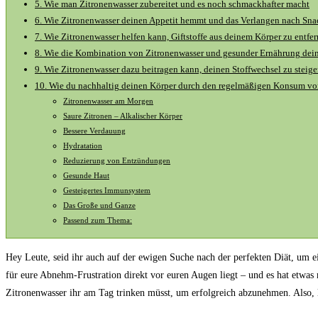
5. Wie man Zitronenwasser zubereitet und es noch schmackhafter macht
6. Wie Zitronenwasser deinen Appetit hemmt und das Verlangen nach Snac
7. Wie Zitronenwasser helfen kann, Giftstoffe aus deinem Körper zu entf
8. Wie die Kombination von Zitronenwasser und gesunder Ernährung dei
9. Wie Zitronenwasser dazu beitragen kann, deinen Stoffwechsel zu steige
10. Wie du nachhaltig deinen Körper durch den regelmäßigen Konsum vo
Zitronenwasser am Morgen
Saure Zitronen – Alkalischer Körper
Bessere Verdauung
Hydratation
Reduzierung von Entzündungen
Gesunde Haut
Gesteigertes Immunsystem
Das Große und Ganze
Passend zum Thema:
Hey Leute, seid ihr auch auf der ewigen Suche nach der perfekten Diät, um e
für eure Abnehm-Frustration direkt vor euren Augen liegt – und es hat etwas 
Zitronenwasser ihr am Tag trinken müsst, um erfolgreich abzunehmen. Also, 