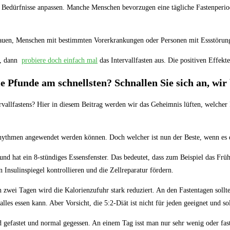
n Bedürfnisse⁢ anpassen. Manche⁤ Menschen bevorzugen⁣ eine​ tägliche Fastenperio
e Frauen, Menschen mit bestimmten Vorerkrankungen oder ⁤Personen mit Essstörung
, dann ⁢
probiere doch einfach mal
das Intervallfasten⁣ aus. Die positiven Effek
‍Pfunde am schnellsten? Schnallen Sie‍ sich an, wir ‌
ervallfastens? Hier in ‌diesem Beitrag ‍werden wir das Geheimnis⁢ lüften, welcher⁤
ne Rhythmen angewendet werden können. Doch ⁤welcher ist nun der Beste, wenn es 
⁤und hat ein 8-stündiges⁢ Essensfenster. ⁢Das ‍bedeutet, ⁣dass zum Beispiel ⁢das ‌
‍Insulinspiegel kontrollieren und ‍die ⁢Zellreparatur​ fördern.
n zwei⁣ Tagen​ wird ‍die Kalorienzufuhr ​stark reduziert.​ An den Fastentagen so
les essen ‌kann. ‌Aber Vorsicht, die⁣ 5:2-Diät ⁣ist nicht für jeden⁢ geeignet und 
d gefastet und⁣ normal gegessen. An⁤ einem Tag isst man ⁣nur sehr wenig oder fa