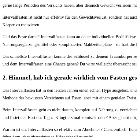
gerne lange⁤ Perioden des Verzichts haben, aber dennoch Gewicht ⁢verlieren⁢ m
Intervallfasten‍ ist​ nicht nur effektiv‌ für den ⁤Gewichtsverlust, sondern hat⁣
Körper zu ⁢reduzieren.
Und ⁢das Beste daran?‌ Intervallfasten‍ kann ​an deine⁣ individuellen Bedürfnis
Nahrungsergänzungsmittel ‍oder komplizierten Mahlzeitenpläne⁣ – du hast die K
Das schnellste Intervallfasten könnte​ der ⁢Schlüssel zu ⁣deinem Traumkörper se
und dem Intervallfasten eine ⁣Chance geben? Du ⁣wirst⁣ vielleicht überrascht⁢ se
2. Himmel, hab⁢ ich gerade⁤ wirklich vom⁤ Fasten g
Das‌ Intervallfasten hat ​in den letzten Jahren einen echten Hype ausgelöst, un
Methode ⁤des bewussten Verzichtens ⁣auf Essen, aber mit einem genialen Twist
Beim Intervallfasten geht es nicht darum, ⁢komplett ⁢auf Nahrung zu verzichten
und‌ fastet⁣ den Rest‌ des Tages. ⁤Klingt erstmal komisch, oder? Aber glaubt mir,
Warum ist das ⁣Intervallfasten ⁤so effektiv zum ⁣Abnehmen? Ganz einfach: Beim 