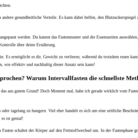
öchten.
 auch andere gesundheitliche Vorteile. Es kann dabei helfen,⁤ den​ Blutzuckerspieg
se⁤ angepasst werden. Du kannst das ​Fastenmuster und die Essenszeiten​ auswählen
ontrolle⁣ über‌ deine ​Ernährung.
in. Es ermöglicht es dir, Gewicht zu ‍verlieren, ‌während ⁣du trotzdem ‍essen‌ kan
in, wie effektiv und nachhaltig dieser ​Ansatz sein kann!
esprochen? Warum‍ Intervallfasten ‌die schnellste Me
d⁤ das⁣ aus gutem Grund! Doch ‍Moment⁣ mal, habe ich gerade ⁤wirklich vom Fasten 
.
 ‍oder‌ tagelang zu hungern. ‌Viel eher handelt es sich ⁣um eine zeitliche Besc
 es ist genial!
Fasten schaltet der Körper auf‍ den Fettstoffwechsel um. In der Fastenphase gre