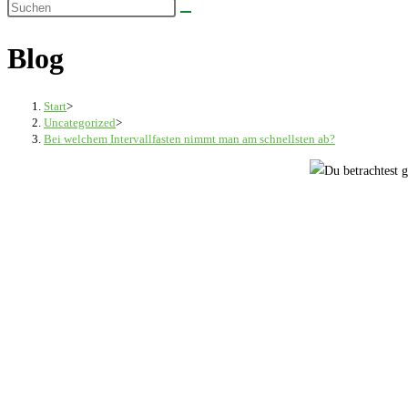
Diese
umschalten
Website
Blog
durchsuchen
Start
>
Uncategorized
>
Bei welchem Intervallfasten nimmt man am schnellsten ab?