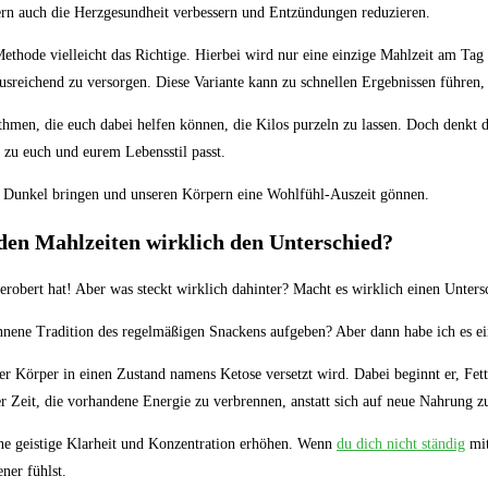
n auch die Herzgesundheit verbessern ⁣und Entzündungen ⁤reduzieren.
thode vielleicht⁢ das Richtige. Hierbei ⁣wird‍ nur eine einzige⁣ Mahlzeit⁢ am Tag 
eichend zu ⁣versorgen. Diese Variante‌ kann zu schnellen Ergebnissen‌ führen, ‌er
men, die euch dabei helfen können, die Kilos⁤ purzeln zu lassen. Doch denkt daran,
zu euch ‌und‍ eurem Lebensstil⁣ passt.
ns Dunkel bringen und ‌unseren Körpern⁢ eine Wohlfühl-Auszeit gönnen.
 den Mahlzeiten wirklich‌ den Unterschied?
m ​erobert hat! Aber ​was ‍steckt wirklich dahinter? Macht es ⁣wirklich⁢ einen Unt
ne ⁤Tradition des regelmäßigen Snackens aufgeben?⁤ Aber dann habe ich⁤ es einfach
r⁣ Körper in⁣ einen‌ Zustand⁣ namens⁤ Ketose ⁢versetzt wird. Dabei beginnt er, Fett 
er ⁣Zeit, die‍ vorhandene ⁣Energie‍ zu verbrennen, ‍anstatt sich auf neue Nahrung z
ne‍ geistige⁣ Klarheit ‍und ‍Konzentration⁤ erhöhen.⁤ Wenn
du⁣ dich nicht⁢ ständig
mit
ner⁤ fühlst.