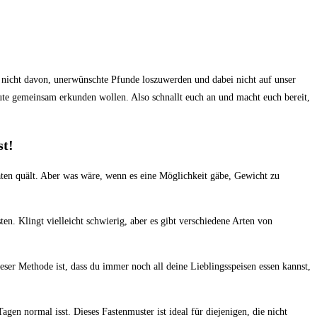
 nicht‌ davon,‌ unerwünschte Pfunde loszuwerden und‍ dabei nicht ‍auf unser
eute gemeinsam erkunden ‍wollen. Also schnallt euch an und macht euch bereit,
st!
en ⁣quält. Aber was ⁤wäre, wenn⁣ es⁣ eine⁣ Möglichkeit gäbe, Gewicht zu ​
. ⁣Klingt vielleicht⁢ schwierig, aber es gibt⁢ verschiedene Arten⁤ von
eser ‌Methode ist, dass du immer noch ⁣all deine Lieblingsspeisen essen kannst,
n‍ normal isst. Dieses Fastenmuster‌ ist ideal für ⁢diejenigen, ‌die nicht⁢