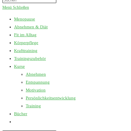
umschalten
Escape
Menü
Schließen
to
Menopause
close
Abnehmen & Diät
the
Fit im Alltag
search
Körperpflege
panel.
Krafttraining
Trainingszubehör
Kurse
Abnehmen
Entspannung
Motivation
Persönlichkeitsentwicklung
Training
Bücher
Website-
Suche