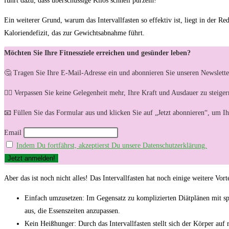
führt ​dazu, dass überschüssige ​Kilos schnell ⁤purzeln!
Ein weiterer Grund,⁢ warum das Intervallfasten so effektiv ⁢ist, liegt in der 
‍Kaloriendefizit, ​das zur Gewichtsabnahme führt.
Möchten Sie Ihre Fitnessziele erreichen und gesünder leben?
🤔 Tragen Sie Ihre E-Mail-Adresse ein und abonnieren Sie unseren Newslette
🏋️‍♀️ Verpassen Sie keine Gelegenheit mehr, Ihre Kraft und Ausdauer zu steig
📧 Füllen Sie das Formular aus und klicken Sie auf „Jetzt abonnieren“, um I
Email
Indem Du fortfährst, akzeptierst Du unsere Datenschutzerklärung.
Aber das ist noch nicht alles!⁣ Das Intervallfasten hat noch​ einige weitere Vor
Einfach umzusetzen: Im Gegensatz‍ zu komplizierten Diätplänen​ mit spezi
aus, die Essenszeiten anzupassen.
Kein Heißhunger: Durch das Intervallfasten ⁣stellt ‌sich ​der Körper⁤ auf