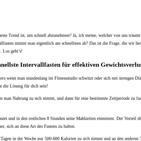
eueste Trend ist, um schnell abzunehmen?‍ Ja, ich meine,​ welcher von uns träumt
fasten ​nimmt man eigentlich am schnellsten ab? Das ​ist die⁤ Frage, die ‍wir h
.‍ Los geht’s!
llste Intervallfasten ​für effektiven Gewichtsverlu
wenn man⁢ stundenlang⁢ im ⁣Fitnessstudio ‍schwitzt‍ oder‍ sich mit ​strengen Diät
 ‌die Lösung⁣ für ‌dich ⁣sein!
n man Nahrung ‍zu sich nimmt,⁢ und dann für⁤ eine bestimmte​ Zeitperiode zu fasten
stet und in den⁢ restlichen 8⁤ Stunden⁣ seine Mahlzeiten einnimmt. Der Vorteil di
, sich​ an diese ⁣Art ​des Fastens ‍zu halten.
i​ Tagen in der Woche nur 500-600 Kalorien zu sich ⁣nimmt und an den anderen Tage