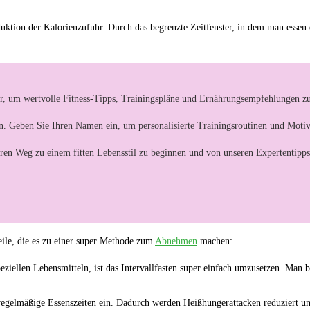
Reduktion der Kalorienzufuhr.⁣ Durch das begrenzte Zeitfenster, in dem⁣ man essen
r, um wertvolle Fitness-Tipps, Trainingspläne und Ernährungsempfehlungen zu
ern. Geben Sie Ihren Namen ein, um personalisierte Trainingsroutinen und Motiv
hren Weg zu einem fitten Lebensstil zu beginnen und von unseren Expertentipps 
teile, die​ es zu einer super Methode zum
Abnehmen
machen:
ellen‍ Lebensmitteln, ⁤ist das ⁣Intervallfasten super ⁣einfach umzusetzen. Man bra
 regelmäßige Essenszeiten ein. Dadurch werden Heißhungerattacken ⁢reduziert⁢ und​