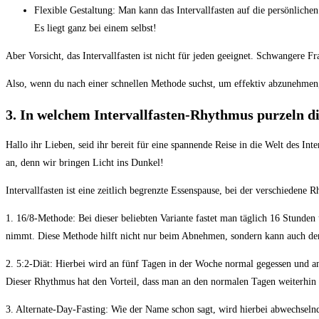
Flexible Gestaltung:‌ Man⁣ kann das Intervallfasten auf die persönliche
Es liegt ⁣ganz ⁣bei​ einem selbst!
Aber⁤ Vorsicht, ​das Intervallfasten ist nicht für ⁣jeden ‌geeignet. Schwanger
Also, wenn du nach⁤ einer​ schnellen ⁣Methode suchst, um⁢ effektiv ⁤abzunehmen
3. In welchem Intervallfasten-Rhythmus purzeln die 
Hallo ihr Lieben, seid‌ ihr bereit für eine spannende Reise in die Welt des Int
an, denn‌ wir bringen ⁤Licht ins‍ Dunkel!
Intervallfasten ist eine zeitlich begrenzte Essenspause, bei ⁢der verschiede
1. ⁢16/8-Methode: Bei dieser⁤ beliebten Variante ‌fastet man‌ täglich 16 Stunden 
⁣nimmt. Diese⁢ Methode hilft nicht ⁣nur ​beim ​Abnehmen, sondern ⁣kann auch den 
2.⁢ 5:2-Diät: Hierbei wird an fünf ‌Tagen in der Woche normal gegessen und‌ a
Dieser Rhythmus hat‌ den Vorteil, ⁤dass man an ⁤den normalen Tagen ⁣weiterhin al
3. Alternate-Day-Fasting: ⁢Wie der Name schon sagt, wird ‌hierbei ⁢abwechseln