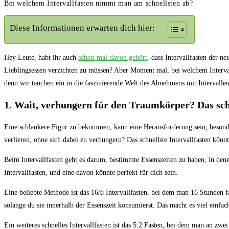
Bei welchem Intervallfasten nimmt man am schnellsten ab?
Diese Informationen erwarten dich hier:
Hey Leute, habt​ ihr auch
schon ⁣mal⁢ davon gehört
, dass Intervallfasten der n
Lieblingsessen verzichten⁢ zu müssen?⁢ Aber Moment mal, bei welchem Intervall
denn wir ​tauchen ⁣ein ‌in die faszinierende Welt des Abnehmens mit⁢ Intervallen
1. Wait, verhungern für den Traumkörper? Das schne
Eine schlankere​ Figur zu bekommen, kann eine Herausforderung⁤ sein, besonders 
verlieren, ​ohne ‌sich dabei ⁤zu ⁣verhungern? ⁣Das schnellste ⁢Intervallfasten könnte
Beim ‌Intervallfasten geht es darum, bestimmte⁤ Essenszeiten zu⁤ haben, in dene
Intervallfasten, und eine davon ⁢könnte ​perfekt für dich sein.
Eine beliebte Methode ist das 16/8 Intervallfasten, bei dem ​man 16 Stunden fa
solange du sie​ innerhalb​ der⁤ Essenszeit konsumierst. Das macht es viel einfacher
Ein weiteres‍ schnelles ⁢Intervallfasten ist das 5:2 Fasten, bei dem man ⁣an zwe