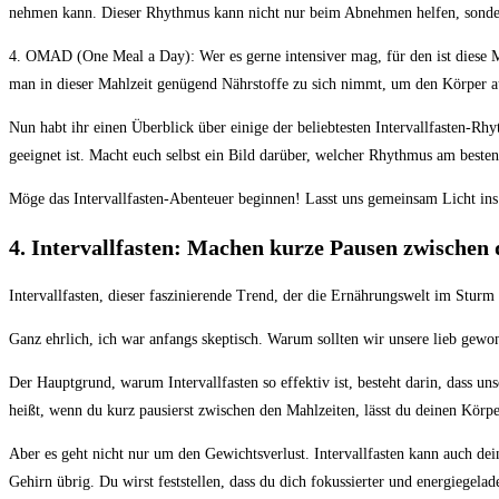
nehmen kann. Dieser Rhythmus⁢ kann nicht nur beim Abnehmen helfen, sonder
4. OMAD (One Meal ⁣a ​Day): Wer es gerne intensiver​ mag, für den ist ⁢diese Me
man in dieser‍ Mahlzeit genügend Nährstoffe zu sich nimmt, ​um den Körper ausr
Nun habt ihr einen Überblick‌ über einige der beliebtesten⁤ Intervallfasten-Rhyth
geeignet ist.‌ Macht euch selbst ein Bild darüber,⁣ welcher Rhythmus am besten ⁢
Möge das ‍Intervallfasten-Abenteuer beginnen! Lasst uns gemeinsam⁢ Licht ‍i
4. ⁣Intervallfasten: Machen kurze ‍Pausen ⁣zwischen
Intervallfasten,‌ dieser ‌faszinierende Trend, ⁣der ⁣die Ernährungswelt im Stur
Ganz ehrlich, ich‌ war anfangs skeptisch. Warum sollten wir⁤ unsere lieb gewonne
Der Hauptgrund, warum Intervallfasten so ⁢effektiv ist, besteht darin,⁢ dass ‌unse
heißt,‌ wenn⁢ du​ kurz pausierst ⁤zwischen den ​Mahlzeiten, lässt du⁣ deinen⁤ Körp
Aber ⁤es geht‌ nicht ⁤nur ‍um den Gewichtsverlust.‌ Intervallfasten kann auch dei
Gehirn übrig. Du wirst ⁢feststellen, dass du dich fokussierter‍ und ‍energiegelade