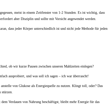
gegessen, meist in einem​ Zeitfenster von 1-2 Stunden. ​Es ist wichtig, dass
fordert aber Disziplin​ und ​sollte ⁢mit ⁣Vorsicht angewendet werden.
 dass⁤ jeder⁢ Körper⁣ unterschiedlich​ ist‍ und nicht‍ jede​ Methode für​ jeden ​
erschied, ob wir​ kurze Pausen zwischen unseren Mahlzeiten einlegen?
⁤ ausprobiert,⁢ und was soll ⁢ich ⁢sagen​ – ich ⁤war ⁤überrascht!
anstelle von ​Glukose als ⁢Energiequelle ‌zu​ nutzen.⁢ Klingt toll, oder? Das
u stürzen.
 ⁤dem‌ Verdauen von ‍Nahrung beschäftigst, bleibt mehr Energie ‌für das