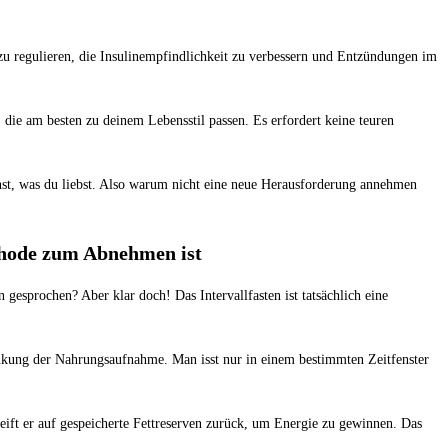
el zu regulieren, die ‌Insulinempfindlichkeit⁢ zu verbessern und Entzündungen‌ im
, die am ‌besten ⁣zu deinem Lebensstil passen. Es erfordert keine teuren
nst,‍ was du‍ liebst. Also warum nicht eine‌ neue ‍Herausforderung ⁢annehmen
thode⁣ zum Abnehmen⁣ ist
gesprochen? Aber ⁢klar ⁣doch! Das‍ Intervallfasten ist tatsächlich eine
hränkung ​der Nahrungsaufnahme. Man isst nur in einem bestimmten⁢ Zeitfenster
ift er auf ⁣gespeicherte Fettreserven ‌zurück, um Energie zu ‍gewinnen. ⁤Das