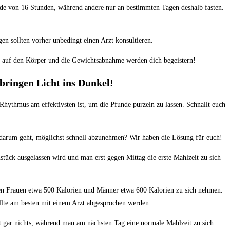
de von 16 Stunden,⁤ während‍ andere nur an‌ bestimmten Tagen ‍deshalb ⁣fasten.
en sollten vorher⁢ unbedingt‍ einen Arzt konsultieren.
te⁤ auf ⁤den Körper und ⁣die Gewichtsabnahme werden dich begeistern!
bringen‍ Licht ⁣ins Dunkel!
 Rhythmus am ​effektivsten​ ist,​ um die Pfunde purzeln zu lassen. Schnallt euch
darum geht, ‍möglichst schnell ‌abzunehmen? Wir haben die ​Lösung⁤ für euch!
Frühstück ausgelassen wird und man erst gegen Mittag die erste⁣ Mahlzeit zu sich
llten Frauen etwa 500 Kalorien und‍ Männer etwa 600 Kalorien zu ⁤sich nehmen.
sollte am besten mit einem⁣ Arzt ⁤abgesprochen werden.
st gar nichts, während man am⁢ nächsten Tag eine normale⁣ Mahlzeit zu sich