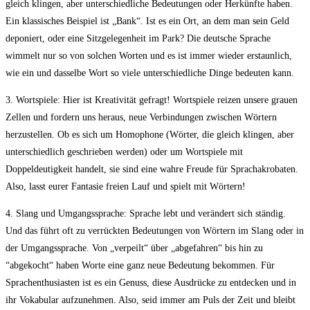
gleich klingen, aber unterschiedliche Bedeutungen oder ⁢Herkünfte haben.
Ein klassisches Beispiel ​ist „Bank“. Ist es ein Ort, an dem man⁣ sein Geld
deponiert, ‍oder‌ eine Sitzgelegenheit im Park?​ Die deutsche Sprache
wimmelt‍ nur⁤ so von solchen Worten und es ist immer wieder erstaunlich,
wie ein und dasselbe Wort so viele ​unterschiedliche ⁣Dinge​ bedeuten kann. ⁢
3. Wortspiele: Hier ist Kreativität gefragt!⁣ Wortspiele reizen⁢ unsere‌ grauen
Zellen ⁢und fordern uns heraus, neue Verbindungen zwischen Wörtern
herzustellen. Ob es sich um Homophone (Wörter, die gleich klingen, aber
unterschiedlich geschrieben werden) oder⁤ um Wortspiele mit
Doppeldeutigkeit handelt, sie⁣ sind⁤ eine wahre Freude für Sprachakrobaten.‍
Also, ⁣lasst eurer Fantasie freien Lauf und spielt mit Wörtern!
4. Slang und Umgangssprache: Sprache‌ lebt und verändert sich ständig.
Und das führt oft zu verrückten Bedeutungen ⁤von Wörtern im Slang⁢ oder in
der Umgangssprache. ‍Von „verpeilt“ über „abgefahren“ bis hin zu
‍“abgekocht“ haben Worte eine ganz neue Bedeutung bekommen. Für
Sprachenthusiasten ist es ein Genuss, diese Ausdrücke zu entdecken und in
ihr‌ Vokabular aufzunehmen. Also, seid immer am Puls⁢ der Zeit und bleibt