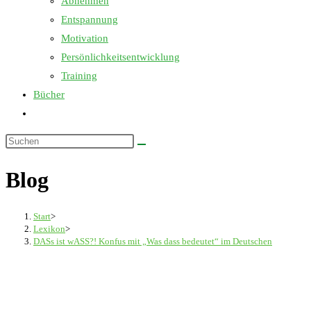
Abnehmen
Entspannung
Motivation
Persönlichkeitsentwicklung
Training
Bücher
Website-
Suche
Diese
umschalten
Website
Blog
durchsuchen
Start
>
Lexikon
>
DASs ist wASS?! Konfus mit „Was dass bedeutet“ im Deutschen