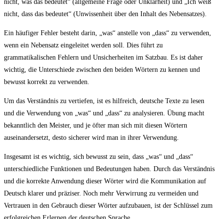
nicht, was⁢ das bedeutet“ (allgemeine Frage ⁤oder Unklarheit) und⁤ „Ich weiß
nicht, ⁤dass das bedeutet“ (Unwissenheit über den Inhalt des Nebensatzes).
Ein häufiger Fehler besteht ‌darin, „was“ anstelle von‌ „dass“ zu verwenden,
wenn ein Nebensatz eingeleitet werden soll.⁣ Dies führt zu
grammatikalischen Fehlern und Unsicherheiten im Satzbau. Es ist daher
wichtig, ⁤die Unterschiede​ zwischen den beiden Wörtern zu⁣ kennen⁣ und
bewusst korrekt zu verwenden.
Um das Verständnis zu vertiefen, ist es hilfreich, deutsche Texte zu lesen
und die Verwendung von „was“ und „dass“ zu analysieren. Übung macht
bekanntlich ⁤den Meister, und je öfter man sich mit‍ diesen Wörtern
auseinandersetzt, desto sicherer wird man in ihrer Verwendung.
Insgesamt ist es wichtig, sich ‍bewusst zu sein, dass „was“ und „dass“
unterschiedliche Funktionen und Bedeutungen haben. Durch das Verständnis
und die​ korrekte Anwendung ⁣dieser Wörter wird ‌die Kommunikation auf
⁢Deutsch klarer und präziser. ⁣Noch mehr Verwirrung zu vermeiden und
Vertrauen in den Gebrauch dieser Wörter‍ aufzubauen, ist der Schlüssel ⁣zum
erfolgreichen Erlernen der deutschen Sprache.