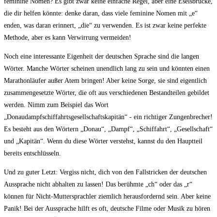
feminine Nomen? Es gibt zwar keine einfache Regel, ‍aber eine⁢ Eselsbrücke,
die dir helfen könnte: denke⁢ daran, dass viele feminine Nomen mit „e“
enden, was daran ⁢erinnert, „die“ zu verwenden. Es ist zwar keine perfekte
‌Methode, aber es kann Verwirrung vermeiden!
Noch eine interessante Eigenheit der deutschen ‌Sprache⁤ sind die langen
Wörter. Manche Wörter scheinen⁤ unendlich lang ⁣zu sein und könnten einen
Marathonläufer ⁤außer Atem bringen! Aber keine Sorge, sie sind eigentlich
zusammengesetzte ⁣Wörter, die oft aus verschiedenen⁤ Bestandteilen gebildet
werden. Nimm zum Beispiel das Wort
„Donaudampfschiffahrtsgesellschaftskapitän“ ‌- ein richtiger Zungenbrecher!
Es besteht aus den Wörtern „Donau“, „Dampf“, „Schiffahrt“,⁣ „Gesellschaft“
und⁣ „Kapitän“. Wenn du diese Wörter verstehst,⁢ kannst du den Hauptteil
bereits entschlüsseln.
Und ⁣zu guter Letzt: Vergiss nicht, ⁣dich ‍von den Fallstricken der deutschen‍
Aussprache nicht abhalten zu lassen! Das berühmte „ch“ oder das „r“‌
können für Nicht-Muttersprachler ziemlich ​herausfordernd sein. Aber keine
Panik! Bei der Aussprache hilft es oft, deutsche⁢ Filme oder Musik zu hören