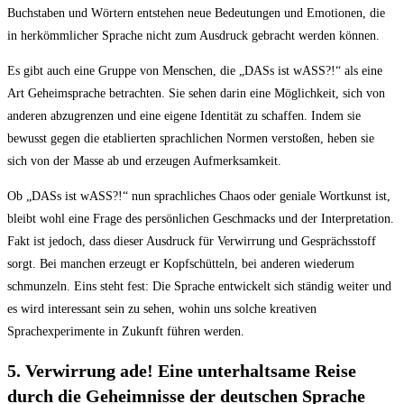
⁣Buchstaben und Wörtern entstehen⁢ neue Bedeutungen und ‍Emotionen, die
in herkömmlicher Sprache ⁣nicht zum Ausdruck gebracht werden können.
Es ​gibt auch eine Gruppe von Menschen, die „DASs ist wASS?!“ als eine
Art Geheimsprache betrachten. Sie sehen darin eine Möglichkeit, sich von
anderen abzugrenzen und eine eigene Identität zu schaffen. Indem sie
bewusst gegen die etablierten sprachlichen ‌Normen verstoßen, heben sie
sich von der Masse ab und erzeugen Aufmerksamkeit.
Ob „DASs ist wASS?!“ nun sprachliches Chaos oder geniale Wortkunst⁣ ist,
bleibt wohl eine Frage des persönlichen Geschmacks und der Interpretation.
Fakt ⁢ist⁣ jedoch, dass dieser Ausdruck für‍ Verwirrung und Gesprächsstoff
sorgt. Bei manchen erzeugt‍ er Kopfschütteln, bei anderen wiederum
schmunzeln. ⁣Eins steht⁢ fest: Die Sprache entwickelt sich ständig weiter und
‌es wird interessant sein zu sehen, wohin uns solche kreativen
Sprachexperimente in Zukunft⁢ führen werden.
5. Verwirrung ade! Eine⁢ unterhaltsame Reise
durch die Geheimnisse der deutschen Sprache