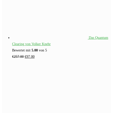
Das Quantum
Clearing von Volker Knehr
Bewertet mit
5.00
von 5
Ursprünglicher
Aktueller
€
257.00
€
97.00
Preis
Preis
war:
ist:
€257.00
€97.00.