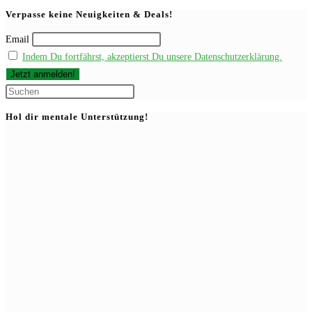
ein
Kommentieren
(optional)
Verpasse keine Neuigkeiten & Deals!
ein
Email
Indem Du fortfährst, akzeptierst Du unsere Datenschutzerklärung.
Press
Escape
Hol dir mentale Unterstützung!
to
close
the
search
panel.