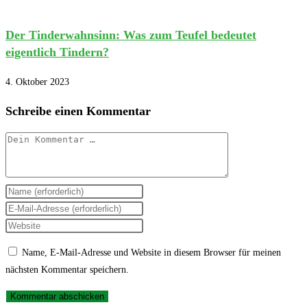
Der Tinderwahnsinn: Was zum Teufel bedeutet
eigentlich Tindern?
4. Oktober 2023
Schreibe einen Kommentar
Kommentar
Gib
deinen
Gib
Namen
deine
Gib
oder
E-
deine
Name, E-Mail-Adresse und Website in diesem Browser für meinen
Benutzernamen
Mail-
Website-
nächsten Kommentar speichern.
zum
Adresse
URL
Kommentieren
zum
ein