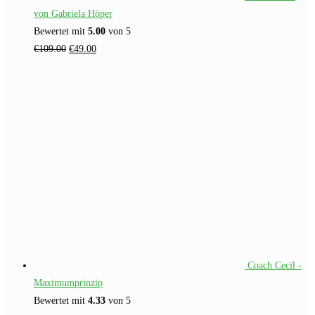
von Gabriela Höper
Bewertet mit
5.00
von 5
Ursprünglicher
Aktueller
€
109.00
€
49.00
Preis
Preis
war:
ist:
€109.00
€49.00.
Coach Cecil -
Maximumprinzip
Bewertet mit
4.33
von 5