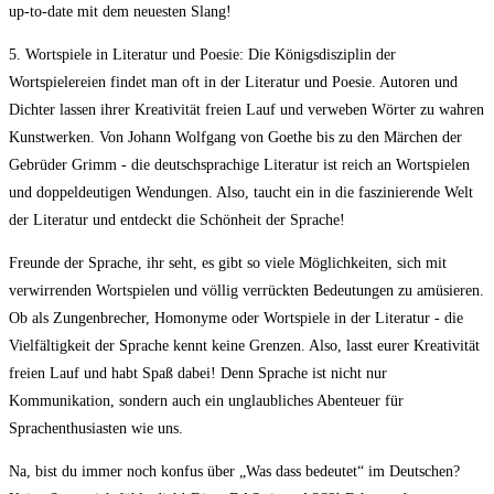
up-to-date mit dem⁢ neuesten Slang!
5. Wortspiele​ in Literatur‍ und Poesie: Die Königsdisziplin der
‍Wortspielereien findet man oft in der Literatur und ⁣Poesie.⁢ Autoren und
Dichter‌ lassen ihrer Kreativität freien Lauf und verweben Wörter zu wahren
Kunstwerken. Von Johann​ Wolfgang von Goethe bis zu den ‍Märchen der
Gebrüder Grimm ‌- die deutschsprachige​ Literatur‌ ist reich ​an Wortspielen
und doppeldeutigen Wendungen. Also, taucht ein in die faszinierende‍ Welt ​
der Literatur und entdeckt die Schönheit der Sprache!
Freunde der ‍Sprache, ihr seht, es gibt so⁤ viele Möglichkeiten, sich ‌mit
verwirrenden Wortspielen und ‍völlig verrückten Bedeutungen zu amüsieren.
Ob als ‍Zungenbrecher, Homonyme oder Wortspiele in der Literatur ​- die
Vielfältigkeit der Sprache kennt keine Grenzen. Also, lasst ⁣eurer Kreativität
freien Lauf und habt Spaß dabei! Denn Sprache ist nicht nur
Kommunikation, sondern auch ein unglaubliches Abenteuer für
Sprachenthusiasten‍ wie uns.
Na, bist du immer noch konfus ⁢über „Was​ dass‌ bedeutet“ im Deutschen?