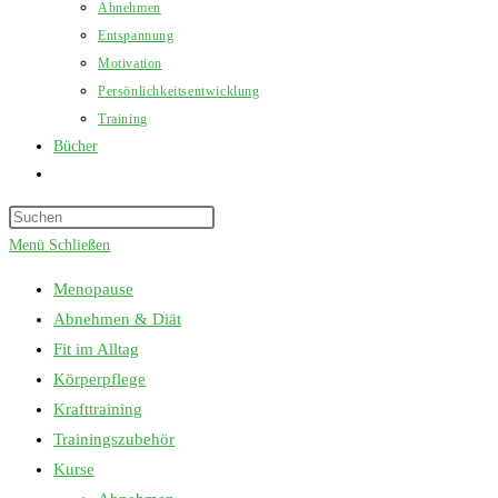
Abnehmen
Entspannung
Motivation
Persönlichkeitsentwicklung
Training
Bücher
Website-
Suche
Press
umschalten
Escape
Menü
Schließen
to
Menopause
close
Abnehmen & Diät
the
Fit im Alltag
search
Körperpflege
panel.
Krafttraining
Trainingszubehör
Kurse