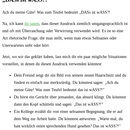
Ach du meine Güte! Was zum ⁢Teufel bedeutet „DASs ist wASS?!
Na, ich kann
dir sagen
, dass dieser Ausdruck ziemlich⁢ umgangssprachlich ​ist
und oft ‍mit Überraschung oder Verwirrung verwendet wird. Es ist so eine
Art rhetorische Frage, die man⁣ stellt, wenn‌ man etwas Seltsames oder
Unerwartetes sieht oder hört.
Jetzt, wo wir ⁢das geklärt haben, lass⁢ mich dir ein ⁣paar‍ mögliche Situationen
vorstellen, in denen du diesen Ausdruck ​verwenden könntest:
Dein Freund zeigt dir ⁣ein Bild von⁣ seinem neuen ⁣Haarschnitt und ⁢du
findest es einfach nur merkwürdig. Du könntest sagen: „Ach du
meine Güte! Was zum Teufel bedeutet das ‍ist wASS?!“
Du​ hörst ein Gerücht über jemanden, das absurd klingt.⁢ Du könntest
dann den Kopf ‌schütteln und sagen:‍ „Das ist wASS?!“
Ein Kollege erzählt dir von einer seltsamen Begegnung, die er auf
dem Weg⁤ zur‍ Arbeit​ hatte. Du könntest antworten: „Warte mal, du
hast wirklich einen sprechenden Hund gesehen? Das ist wASS?!“