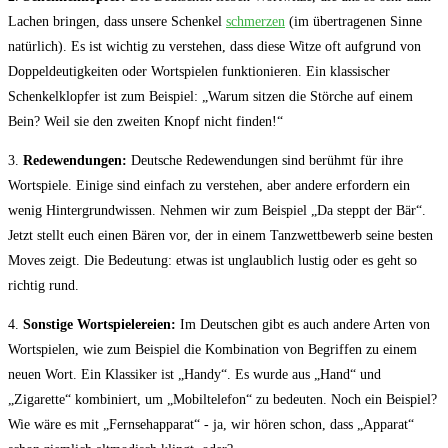
Lachen bringen, dass unsere ⁢Schenkel
schmerzen
(im übertragenen Sinne⁤
natürlich). Es ist wichtig zu verstehen, dass diese Witze oft aufgrund von
Doppeldeutigkeiten oder Wortspielen funktionieren. Ein klassischer
⁣Schenkelklopfer ist zum Beispiel: „Warum sitzen die‌ Störche auf einem
Bein? Weil sie den zweiten Knopf nicht finden!“
3.
Redewendungen:
Deutsche Redewendungen sind berühmt für ihre
Wortspiele. Einige⁤ sind einfach zu verstehen, aber andere erfordern ein
wenig Hintergrundwissen. ⁢Nehmen wir zum Beispiel „Da ‌steppt ‌der Bär“.
Jetzt‍ stellt euch einen Bären vor, der in einem ⁣Tanzwettbewerb seine ‍besten
Moves zeigt. Die Bedeutung: etwas ist unglaublich lustig oder⁤ es‍ geht⁢ so
richtig rund.
4.
Sonstige Wortspielereien:
Im Deutschen gibt es auch andere Arten von
Wortspielen,⁤ wie ⁣zum Beispiel die Kombination von Begriffen zu⁣ einem‌
neuen Wort. Ein Klassiker ist „Handy“. Es wurde aus „Hand“ ⁤und
„Zigarette“ kombiniert, um „Mobiltelefon“ zu bedeuten. Noch⁣ ein Beispiel?
Wie wäre es mit „Fernsehapparat“ -‌ ja, wir hören schon, dass „Apparat“