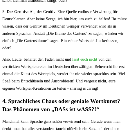
schon⁢ ziemlich altmodisch klingt, oder?
5.
Der Genitiv:
Ah, der Genitiv. Eine Quelle endloser Verwirrung für
Deutschlerner. Aber keine Sorge, ich bin hier, ⁣um euch zu helfen!⁢ Ihr müsst
wissen, dass der Genitiv im Deutschen weniger verwendet wird als in
anderen Sprachen. Anstatt „Die Blume des Gartens“‍ zu sagen, würden wir
‌einfach „Die Gartensblume“ sagen. Ein echter⁤ Wortspiel-Leckerbissen,
⁣oder?
Also,⁤ Leute, behaltet den​ Faden nicht⁣ und
lasst euch‌ nicht
von​ den
verrückten Wortspielereien im‌ Deutschen überwältigen. Beherrscht ihr erst
einmal die Kunst des Wortspiels, werdet ihr nie wieder sprachlos sein. Viel
Spaß ‌beim Entschlüsseln⁣ und ​Ausprobieren! Und vergesst nicht, eure
eigenen Wortspiel-Kreationen zu teilen -‌ sharing ​is caring!
4. Sprachliches Chaos oder geniale Wortkunst?
Das Phänomen von „DASs ist ‍wASS?!“
Manchmal kann Sprache ganz schön verwirrend sein. Gerade wenn man
denkt, man hat alles verstanden, taucht plötzlich ein Satz auf, der einen