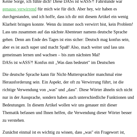
Keine Sorge, ich ⁤fühle dich! Diese DASs ist wASS?! Fahrstunde war
genauso verwirrend
für mich wie für dich. Aber hey, wir‍ haben es
durchgestanden, und ich hoffe, dass ich dir mit diesem Artikel ein wenig
⁣Klarheit bringen konnte.⁣ Wenn du immer noch verwirrt⁤ bist, kein Problem!
Lass uns zusammen auf das nächste Abenteuer namens deutsche Sprache
⁣gehen. Denn am‍ Ende des Tages ist ⁣eins sicher: Deutsch mag konfus ⁤sein,
aber es ist auch super und macht Spaß! Also, mach weiter und lass uns
gemeinsam lernen und wachsen – bis zum nächsten Mal!
DASs ist⁣ wASS?! Konfus mit „Was⁣ dass bedeutet“ im Deutschen
Die deutsche Sprache kann für Nicht-Muttersprachler manchmal eine
Herausforderung sein. Ein Aspekt,⁣ der oft zu Verwirrung führt,⁣ ist die​
richtige Verwendung von „was“ und „dass“. Diese Wörter ähneln sich nicht
nur in der Aussprache, sondern haben auch unterschiedliche Funktionen und
Bedeutungen. In ​diesem Artikel‍ wollen wir uns genauer mit dieser
Thematik befassen ⁣und Ihnen helfen, die Verwendung dieser Wörter besser
zu verstehen.
Zunächst einmal ist es wichtig zu wissen, dass „was“ ein Fragewort ist,