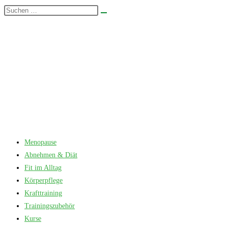
Zum
Diese
Suche
Inhalt
Website
starten
springen
durchsuchen
Menopause
Abnehmen & Diät
Fit im Alltag
Körperpflege
Krafttraining
Trainingszubehör
Kurse