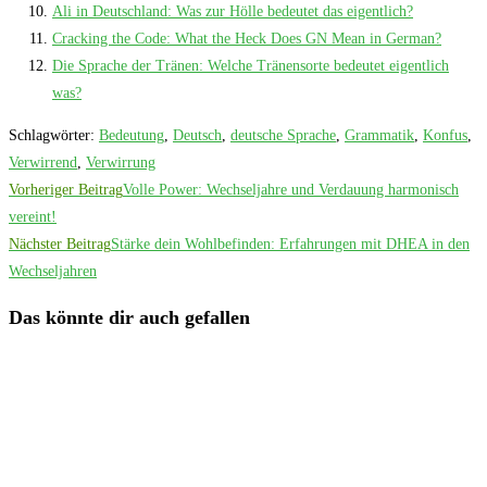
Ali in Deutschland: Was zur Hölle bedeutet das eigentlich?
Cracking the Code: What the Heck Does GN Mean in German?
Die Sprache der Tränen: Welche Tränensorte bedeutet eigentlich
was?
Schlagwörter
:
Bedeutung
,
Deutsch
,
deutsche Sprache
,
Grammatik
,
Konfus
,
Verwirrend
,
Verwirrung
Weitere
Vorheriger Beitrag
Volle Power: Wechseljahre und Verdauung harmonisch
Artikel
vereint!
Nächster Beitrag
Stärke dein Wohlbefinden: Erfahrungen mit DHEA in den
ansehen
Wechseljahren
Das könnte dir auch gefallen