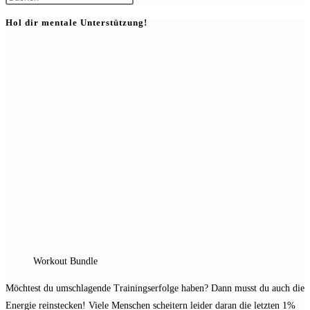
Escape
Hol dir mentale Unterstützung!
to
close
the
search
panel.
Workout Bundle
Möchtest du umschlagende Trainingserfolge haben? Dann musst du auch die
Energie reinstecken! Viele Menschen scheitern leider daran die letzten 1%