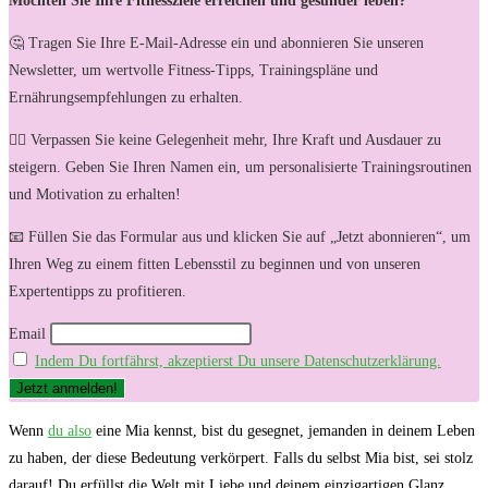
Möchten Sie Ihre Fitnessziele erreichen und gesünder leben?
🤔 Tragen Sie Ihre E-Mail-Adresse ein und abonnieren Sie unseren
Newsletter, um wertvolle Fitness-Tipps, Trainingspläne und
Ernährungsempfehlungen zu erhalten.
🏋️‍♀️ Verpassen Sie keine Gelegenheit mehr, Ihre Kraft und Ausdauer zu
steigern. Geben Sie Ihren Namen ein, um personalisierte Trainingsroutinen
und Motivation zu erhalten!
📧 Füllen Sie das Formular aus und klicken Sie auf „Jetzt abonnieren“, um
Ihren Weg zu einem fitten Lebensstil zu beginnen und von unseren
Expertentipps zu profitieren.
Email
Indem Du fortfährst, akzeptierst Du unsere Datenschutzerklärung.
Wenn
du also
eine Mia kennst, ‍bist ⁢du gesegnet, jemanden in ‌deinem Leben
zu haben, der diese Bedeutung verkörpert.‌ Falls du selbst Mia bist, sei stolz
darauf! Du erfüllst‍ die Welt mit Liebe und deinem einzigartigen Glanz.