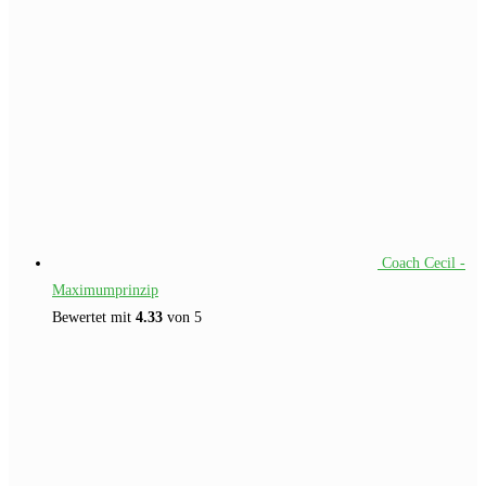
€109.00
€49.00.
Coach Cecil -
Maximumprinzip
Bewertet mit
4.33
von 5