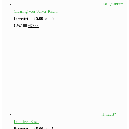
Das Quantum
Clearing von Volker Knehr
Bewertet mit
5.00
von 5
Ursprünglicher
Aktueller
€
257.00
€
97.00
Preis
Preis
war:
ist:
€257.00
€97.00.
„Intueat“ –
Intuitives Essen
Bewertet mit
5.00
von 5