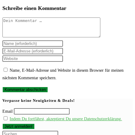
Schreibe einen Kommentar
Kommentar
Gib
deinen
Gib
Namen
deine
Gib
oder
E-
deine
Name, E-Mail-Adresse und Website in diesem Browser für meinen
Benutzernamen
Mail-
Website-
nächsten Kommentar speichern.
zum
Adresse
URL
Kommentieren
zum
ein
ein
Kommentieren
(optional)
Verpasse keine Neuigkeiten & Deals!
ein
Email
Indem Du fortfährst, akzeptierst Du unsere Datenschutzerklärung.
Press