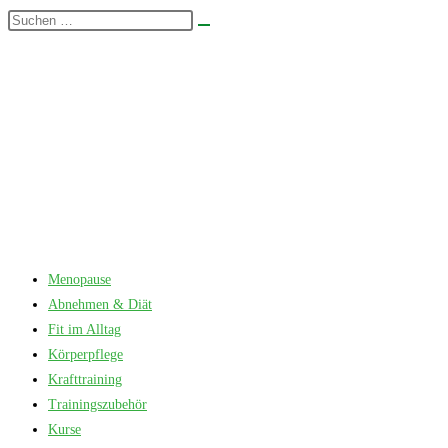
Zum
Diese
Suche
Inhalt
Website
starten
springen
durchsuchen
Menopause
Abnehmen & Diät
Fit im Alltag
Körperpflege
Krafttraining
Trainingszubehör
Kurse