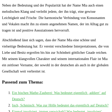
Neben der Bedeutung und der Popularität hat der Name Mia auch einen
melodischen ⁣Klang und verleiht jedem, der ihn trägt, eine gewisse
Leichtigkeit und Frische. ‍Die harmonische Verbindung von Konsonanten
und‌ Vokalen macht ⁤ihn zu einem angenehmen Namen, der im‍ Alltag ‌gut ⁣zu
tragen ist‍ und positive Assoziationen hervorruft.
Abschließend lässt sich sagen, dass der Name Mia eine schöne und
vielseitige‍ Bedeutung hat. Er vereint verschiedene ⁣Interpretationen, die von
Liebe und Besitz ergreifen bis hin zur Schönheit göttlicher ​Gnade reichen.
Mit seinem⁢ klangvollen Charakter und seinem internationalen Flair ist Mia
ein zeitloser Vorname, der sowohl in ⁤der deutschen als auch in der ⁣globalen
Gesellschaft weit verbreitet ist.
Passend zum Thema:
Ein bischen Mathe-Zauberei: Was bedeutet eigentlich ‚addiert‘ auf
Deutsch?
Inch, Schminch: Was zur Hölle bedeutet das eigentlich auf Deutsch?
Einmal involviert, immer verwickelt? Was bedeutet ‚involviert‘