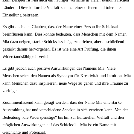
Zum Beispiel ist Mia auch ein häufiger Vorname in vielen ⁢skandinavischen‍
Ländern. Diese kulturelle Vielfalt kann zu einer⁤ offenen‌ und ‍toleranten
Einstellung beitragen.
Es gibt auch den Glauben, dass der‌ Name einer Person ihr Schicksal
beeinflussen kann. Dies könnte bedeuten, dass Menschen​ mit dem Namen
Mia⁤ dazu⁢ neigen, starke ‌Schicksalsschläge zu ⁣erleben, aber⁢ anschließend
gestärkt daraus hervorgehen. ‍Es ist wie eine⁤ Art Prüfung, die ⁤ihnen
Widerstandsfähigkeit verleiht.
Es gibt jedoch⁢ auch positive Auswirkungen des Namens Mia.‌ Viele
Menschen sehen‌ den ‌Namen als Synonym für ​Kreativität und Intuition. Mia
kann Menschen dazu inspirieren, ⁤neue Wege zu ⁢gehen und ihre​ Träume zu
verfolgen.
Zusammenfassend kann gesagt werden,⁤ dass der ​Name⁤ Mia eine starke
Ausstrahlung hat und verschiedene Aspekte in sich vereinen kann. Von ⁢der
Bedeutung „die Widerspenstige“ bis hin zur kulturellen⁢ Vielfalt und den
möglichen Auswirkungen auf das​ Schicksal⁢ – Mia ‌ist ein Name‌ mit
Geschichte und Potenzial.