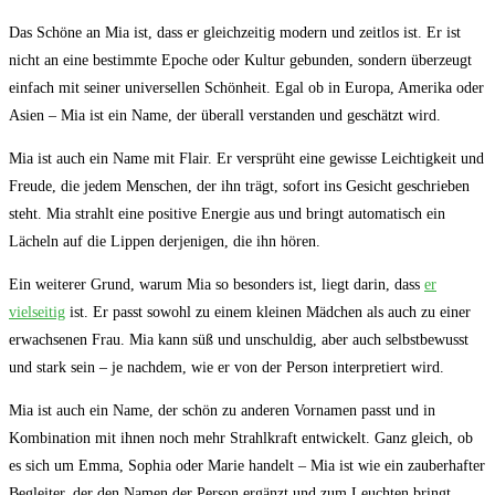
Das Schöne an Mia⁢ ist, dass er ‌gleichzeitig modern und zeitlos⁢ ist. Er ‌ist
nicht an eine bestimmte Epoche ‌oder Kultur‌ gebunden, sondern überzeugt‍
einfach ⁢mit seiner universellen Schönheit.‌ Egal ob in Europa, Amerika ‌oder‌
Asien – Mia​ ist ein Name, der überall verstanden und geschätzt wird.
Mia ‌ist auch ein Name mit‌ Flair.⁤ Er versprüht eine gewisse Leichtigkeit und
Freude, die jedem ⁣Menschen, der⁢ ihn trägt, sofort‌ ins Gesicht geschrieben‍
steht. Mia strahlt eine positive Energie ‌aus und bringt automatisch ein⁤
Lächeln auf die Lippen derjenigen, die ihn ⁢hören.
Ein weiterer Grund, warum Mia so besonders ist, liegt darin, dass
er
vielseitig
ist. ​Er passt sowohl zu einem kleinen Mädchen als auch zu einer
erwachsenen ‍Frau. Mia kann ​süß und unschuldig, aber auch selbstbewusst
und stark sein – je nachdem,‌ wie er von der ⁣Person‍ interpretiert wird.
Mia‌ ist auch ein Name, der schön zu anderen ⁣Vornamen‍ passt und in
Kombination mit ihnen noch mehr Strahlkraft entwickelt. Ganz gleich, ob⁢
es‍ sich ⁣um Emma,⁢ Sophia ‌oder Marie handelt – Mia ist wie ein zauberhafter
Begleiter, der den Namen der Person ergänzt⁢ und zum Leuchten bringt.