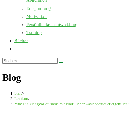
Abnehmen
Entspannung
Motivation
Persönlichkeitsentwicklung
Training
Bücher
Website-
Suche
Diese
umschalten
Website
Blog
durchsuchen
Start
>
Lexikon
>
Mia: Ein klangvoller Name mit Flair – Aber was bedeutet er eigentlich?