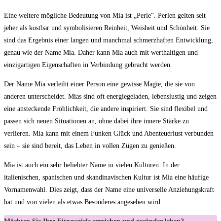
Eine weitere mögliche Bedeutung von Mia ist „Perle“. Perlen gelten seit
jeher als kostbar und symbolisieren Reinheit, Weisheit und ⁤Schönheit. Sie
sind das​ Ergebnis einer langen und manchmal schmerzhaften Entwicklung,
genau wie ‌der Name ⁣Mia. Daher kann Mia auch​ mit werthaltigen und
einzigartigen ⁢Eigenschaften in Verbindung gebracht‍ werden.
Der Name Mia verleiht einer Person eine gewisse⁤ Magie, ⁣die ⁣sie von
anderen unterscheidet. Mias sind ‍oft energiegeladen,‍ lebenslustig⁤ und zeigen
eine ansteckende Fröhlichkeit, die andere inspiriert. Sie sind ⁣flexibel und
passen sich neuen Situationen ⁤an, ohne dabei ihre innere Stärke zu
verlieren. Mia⁤ kann mit ⁣einem Funken Glück und Abenteuerlust verbunden ​
sein – sie sind⁢ bereit, das Leben in vollen Zügen zu genießen.
Mia⁤ ist auch ein sehr beliebter Name in ​vielen Kulturen. In ⁤der
italienischen, spanischen und skandinavischen‍ Kultur ist Mia eine häufige
Vornamenwahl.​ Dies zeigt, dass der Name eine universelle⁣ Anziehungskraft
hat und von vielen als etwas Besonderes angesehen wird.