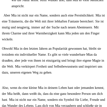
wie die ‌Natur⁤ selbst. Kein Wunder also, dass Mia so‍ viele Menschen
anspricht.
‍ ⁤ Aber Mia ist nicht nur ein Name, ⁤sondern ⁤auch eine Persönlichkeit. Mia ist⁣
eine Träumerin, die die Welt mit ihrer lebhaften Fantasie bereichert. Sie ist
mutig und‌ neugierig, immer auf ‍der Suche nach ‌neuen‌ Abenteuern. Mit
ihrem Charme⁤ und​ ihrer⁢ Warmherzigkeit kann Mia jeden um den Finger
wickeln.
Obwohl Mia in den letzten Jahren an Popularität gewonnen hat, bleibt sie
trotzdem ein individueller Name. Es ​gibt ​so viele wunderbare Mias ⁢da
draußen, aber jede von ihnen⁤ ist ⁣einzigartig und bringt ihre eigene Magie ‍in
die Welt. Mia verkörpert Freiheit und Selbstbewusstsein und inspiriert ‍uns
dazu, unseren eigenen Weg ⁤zu ‍gehen.
​ ⁢
Also, wenn⁤ du​ eine ⁤kleine Mia in deinem Leben hast oder ‍jemanden kennst,
der Mia heißt, dann weißt du, dass du eine ganz besondere Person um dich
hast. Mia ⁢ist nicht‍ nur ein Name, sondern ein Symbol für Liebe, Freude und
das Wunder des Lebens. Lass dich von Mia verzaubern und schließe sie in