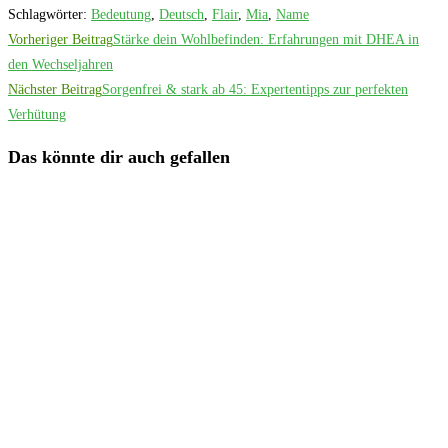
Schlagwörter
:
Bedeutung
,
Deutsch
,
Flair
,
Mia
,
Name
Weitere
Vorheriger Beitrag
Stärke dein Wohlbefinden: Erfahrungen mit DHEA in
Artikel
den Wechseljahren
Nächster Beitrag
Sorgenfrei & stark ab 45: Expertentipps zur perfekten
ansehen
Verhütung
Das könnte dir auch gefallen