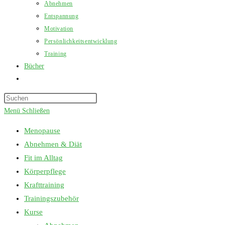
Abnehmen
Entspannung
Motivation
Persönlichkeitsentwicklung
Training
Bücher
Website-
Suche
Press
umschalten
Escape
Menü
Schließen
to
Menopause
close
Abnehmen & Diät
the
Fit im Alltag
search
Körperpflege
panel.
Krafttraining
Trainingszubehör
Kurse