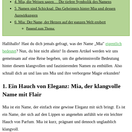
4.⁣ Mia, ⁤die Weisen sagen… Die tiefere Symbolik ‌des Namens
5. Namen sind Schicksal: Das Geheimnis hinter Mia ‌und dessen
Auswirkungen
6. Mia: Der Name, der Herzen auf‌ der ganzen​ Welt erobert
Passend zum Thema:
Hallihallo! Hast du dich jemals ⁣gefragt, was der Name‍ „Mia“
eigentlich
​
bedeutet
? Nun, du bist nicht⁣ allein! ​In diesem Artikel⁢ werden wir uns
gemeinsam auf eine Reise begeben, um die ‌geheimnisvolle Bedeutung
hinter diesem​ klangvollen und ‌faszinierenden Namen zu enthüllen. Also
schnall ‍dich an⁤ und lass​ uns‌ Mia und ihre verborgene ‌Magie erkunden!
1. Ein Hauch von Eleganz: Mia, der klangvolle
Name mit Flair
Mia ist ​ein Name, der einfach eine gewisse Eleganz ⁤mit ⁤sich bringt. Es ist
ein Name, der sich auf den Lippen so angenehm anfühlt wie ein leichter
Hauch von Parfum. Mia ist kurz, prägnant und dennoch unglaublich
klangvoll.