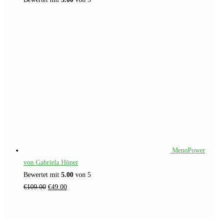
MenoPower
von Gabriela Höper
Bewertet mit
5.00
von 5
Ursprünglicher
Aktueller
€
109.00
€
49.00
Preis
Preis
war:
ist: