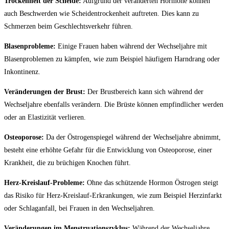
Trockenheit der Scheide:
Aufgrund der veränderten Hormone können
auch Beschwerden wie Scheidentrockenheit auftreten.⁣ Dies kann zu
Schmerzen beim‍ Geschlechtsverkehr führen.
Blasenprobleme:
Einige Frauen haben während der Wechseljahre mit
Blasenproblemen zu kämpfen, wie zum Beispiel häufigem Harndrang oder
Inkontinenz.
Veränderungen der Brust:
Der Brustbereich kann sich während der
Wechseljahre ebenfalls⁣ verändern. Die Brüste können empfindlicher werden
oder an Elastizität verlieren.
Osteoporose:
Da der Östrogenspiegel während der Wechseljahre abnimmt,
besteht‍ eine erhöhte Gefahr für die Entwicklung von Osteoporose, einer
Krankheit, die zu brüchigen Knochen führt.
Herz-Kreislauf-Probleme:
Ohne das schützende Hormon Östrogen steigt
das Risiko für Herz-Kreislauf-Erkrankungen,​ wie zum Beispiel Herzinfarkt
oder Schlaganfall, bei Frauen in den⁢ Wechseljahren.
Veränderungen im Menstruationszyklus:
Während der Wechseljahre