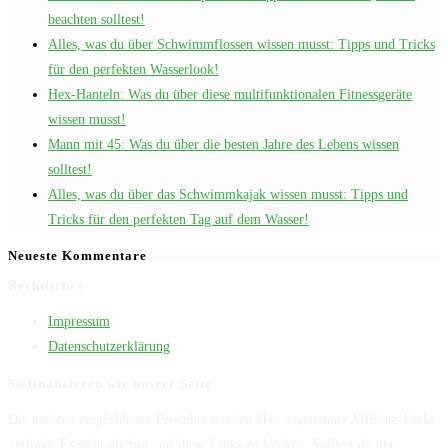
beachten solltest!
Alles, was du über Schwimmflossen wissen musst: Tipps und Tricks
für den perfekten Wasserlook!
Hex-Hanteln: Was du über diese multifunktionalen Fitnessgeräte
wissen musst!
Mann mit 45: Was du über die besten Jahre des Lebens wissen
solltest!
Alles, was du über das Schwimmkajak wissen musst: Tipps und
Tricks für den perfekten Tag auf dem Wasser!
Neueste Kommentare
Rechtliches
Impressum
Datenschutzerklärung
So finanzieren wir unsere Seite
Die meisten empfohlenen Produkte werden über sogenannte Affiliate-Links
verlinkt. Es steht dir frei, auf diese Links zu klicken. Solltest du über