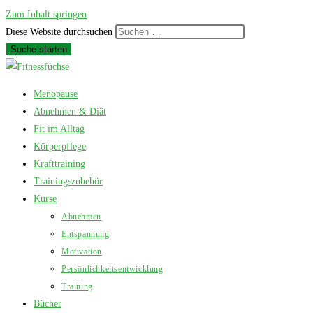
Zum Inhalt springen
Diese Website durchsuchen
Suche starten
Menopause
Abnehmen & Diät
Fit im Alltag
Körperpflege
Krafttraining
Trainingszubehör
Kurse
Abnehmen
Entspannung
Motivation
Persönlichkeitsentwicklung
Training
Bücher