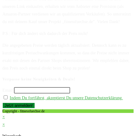
unseren Link einkaufen, erhalten wir vom Anbieter eine Provision (als
Amazon-Partner verdienen wir an qualifizierten Verkäufen). So unterstützt
du mit deinem Kauf unser Projekt „fitnessfuechse.de“. Vielen Dank!
P.S.: Für dich ändert sich dadurch der Preis nicht!
Die angegebenen Preise werden täglich aktualisiert. Dennoch kann es zu
kurzfristigen Preisschwankungen kommen, so dass die Preise nicht immer
exakt mit denen des Partner Shops übereinstimmen. Wir empfehlen daher,
den Preis noch einmal direkt beim Shop zu prüfen!
Verpasse keine Neuigkeiten & Deals!
Email
Indem Du fortfährst, akzeptierst Du unsere Datenschutzerklärung.
Copyright - fitnessfuechse.de
×
×