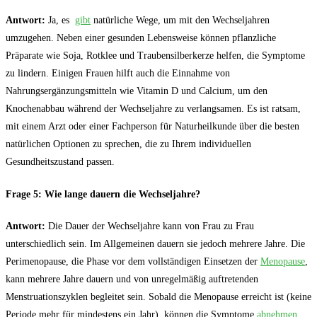
Antwort:
Ja, es ⁣
gibt
natürliche ⁢Wege, um mit den‍ Wechseljahren
umzugehen. Neben einer ⁢gesunden Lebensweise können pflanzliche
Präparate wie ⁤Soja, Rotklee und Traubensilberkerze helfen, die Symptome​
zu lindern. Einigen Frauen hilft auch die Einnahme von
Nahrungsergänzungsmitteln ​wie Vitamin D und ⁣Calcium, um den
Knochenabbau während der Wechseljahre zu verlangsamen. Es ist ratsam,
mit einem Arzt oder einer ‍Fachperson für Naturheilkunde über die⁣ besten
‍natürlichen Optionen zu sprechen, die zu Ihrem individuellen
Gesundheitszustand passen.
Frage 5:
Wie lange dauern die⁣ Wechseljahre?
Antwort:
Die Dauer der Wechseljahre kann von ‍Frau zu Frau
unterschiedlich sein. Im Allgemeinen dauern sie jedoch mehrere Jahre. Die
Perimenopause, die Phase⁢ vor dem vollständigen Einsetzen der
Menopause
,
kann mehrere ​Jahre dauern​ und von unregelmäßig auftretenden
Menstruationszyklen begleitet sein. Sobald die ⁤Menopause erreicht ist (keine
⁤Periode mehr für ⁤mindestens ein Jahr), können die Symptome
abnehmen
,