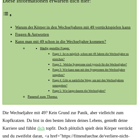
Diese Informationen erwarten dich hier:
Warum der Körper in den‌ Wechseljahren mit 49 verrücktspielen kann
Fragen & Antworten
Kann ‍man mit 49 schon in die Wechseljahre kommen?
Häufig gestellte Fragen:
Frage 1: Ist es möglich, ⁢schon mit 49 Jahren die‌ Wechseljahre zu
erreichen?
Frage 2: ⁣ Welche Symptome sind typisch für die Wechseljahre?
Frage‌ 3: Wie kann man mit den ⁤Symptomen ‌der Wechseljahre
umgehen?
Frage 4: Gibt es natürliche Wege, um mit den Wechseljahren
⁤umzugehen?
Frage 5: Wie lange dauern die⁣ Wechseljahre?
Passend zum Thema:
Die Wechseljahre mit 49? Kein Grund zur Panik, aber vielleicht zum
Kopfkratzen.‍ Du bist in den besten Jahren deines Lebens, genießt‍ deine
Karriere und‍ fühlst
dich
topfit. Doch plötzlich spielt dein Körper verrückt
und du zweifelst daran, <a href="https://fitnessfuechse.de/verliere-nicht-