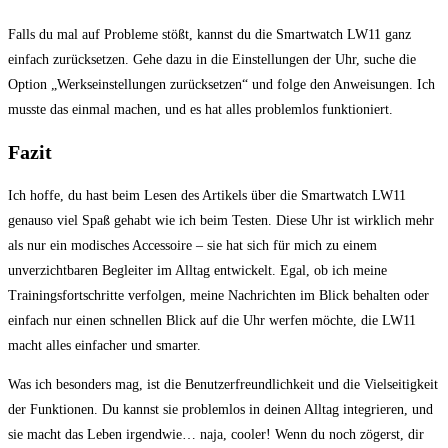
Falls du mal auf Probleme stößt, kannst du⁤ die Smartwatch LW11⁣ ganz⁢
einfach ⁢zurücksetzen. Gehe dazu in ​die Einstellungen der Uhr, suche die
⁤Option „Werkseinstellungen zurücksetzen“‌ und ⁢folge den Anweisungen. Ich
musste das einmal machen, und⁤ es hat alles problemlos funktioniert. ‌
Fazit
Ich hoffe, du⁣ hast beim ‌Lesen ​des Artikels über die Smartwatch LW11
genauso viel⁤ Spaß gehabt ⁢wie ich ‍beim Testen. Diese Uhr ist wirklich mehr
als nur ein modisches Accessoire – sie hat⁢ sich für mich zu‍ einem
unverzichtbaren Begleiter ⁤im Alltag entwickelt.⁤ Egal, ob ich meine
Trainingsfortschritte verfolgen, meine Nachrichten im Blick behalten oder⁤
einfach nur​ einen schnellen Blick auf⁢ die Uhr werfen möchte,‌ die LW11
macht ⁢alles einfacher und smarter.
Was ich besonders mag, ist ​die Benutzerfreundlichkeit und die Vielseitigkeit
der Funktionen. ‌Du kannst⁢ sie problemlos⁢ in deinen Alltag integrieren,⁢ und
sie macht das ‌Leben‌ irgendwie…‍ naja, cooler! Wenn du noch‍ zögerst, dir