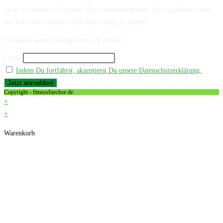
exakt mit denen des Partner Shops übereinstimmen. Wir empfehlen daher,
den Preis noch einmal direkt beim Shop zu prüfen!
Verpasse keine Neuigkeiten & Deals!
Email
Indem Du fortfährst, akzeptierst Du unsere Datenschutzerklärung.
Copyright - fitnessfuechse.de
×
×
Warenkorb