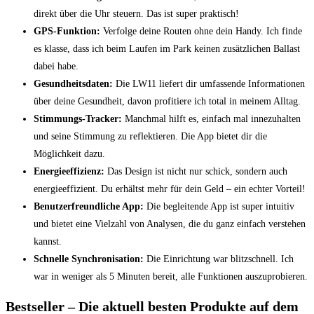
direkt über die Uhr steuern. Das ist​ super praktisch!
GPS-Funktion:
Verfolge deine Routen ohne ​dein Handy.‍ Ich finde
es klasse, dass ich beim Laufen im Park keinen⁤ zusätzlichen Ballast⁣
dabei habe.
Gesundheitsdaten:
Die LW11 liefert dir ‍umfassende Informationen
über deine ⁣Gesundheit,​ davon profitiere ⁤ich total in meinem Alltag.
Stimmungs-Tracker:
‍Manchmal hilft es, ‍einfach mal innezuhalten
und ​seine⁣ Stimmung zu reflektieren. Die‍ App bietet dir die
Möglichkeit ​dazu.
Energieeffizienz:
⁤Das Design⁤ ist ⁤nicht nur schick, sondern ‌auch
‍energieeffizient.‌ Du ⁣erhältst ​mehr für dein Geld – ein echter Vorteil!
Benutzerfreundliche ​App:
Die begleitende App ⁤ist super intuitiv
und​ bietet eine‍ Vielzahl von Analysen, die du ganz‌ einfach verstehen
kannst.
Schnelle​ Synchronisation:
Die ⁤Einrichtung war blitzschnell.⁤ Ich
war in weniger als 5⁤ Minuten bereit, alle Funktionen auszuprobieren.
Bestseller‌ – Die‍ aktuell besten Produkte auf dem