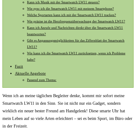
Kann ich Musik mit der Smartwatch LW11 steuern?
Wie sync ich die Smartwatch LW11 ⁤mit ⁣meinem⁤ Smartphone?
Welche ⁢Sportarten kann ich mit der Smartwatch​ LW11 tracken?
Wie ⁤präzise ist die Herzfrequenzüberwachung der Smartwatch LW11?
Kann ich Anrufe und Nachrichten ⁣direkt ⁣über die Smartwatch‍ LW11
beantworten?
Gibt es Anpassungsmöglichkeiten ‍für das Ziffernblatt​ der Smartwatch
LW11?
Wie kann ‍ich ‌die Smartwatch LW11 zurücksetzen,⁣ wenn ich Probleme
habe?
Fazit
Aktuelle Angebote
Passend zum Thema:
Wenn ich an meine täglichen Begleiter ‌denke, kommt mir sofort⁤ meine
Smartwatch ⁣LW11⁤ in‌ den Sinn. Sie​ ist‍ nicht nur ein Gadget, sondern
wirklich ein⁣ neuer bester Freund am Handgelenk!⁢ Diese‍ smarte Uhr hat⁣
mein ⁤Leben auf ⁤so ⁢viele Arten ‌erleichtert – sei ⁢es beim⁣ Sport, im ‍Büro oder
in ‍der ⁤Freizeit.