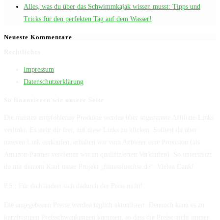
Alles, was du über das Schwimmkajak wissen musst: Tipps und
Tricks für den perfekten Tag auf dem Wasser!
Neueste Kommentare
Rechtliches
Impressum
Datenschutzerklärung
So finanzieren wir unsere Seite
Die meisten empfohlenen Produkte werden über sogenannte Affiliate-Links
verlinkt. Es steht dir frei, auf diese Links zu klicken. Solltest du über
unseren Link einkaufen, erhalten wir vom Anbieter eine Provision (als
Amazon-Partner verdienen wir an qualifizierten Verkäufen). So unterstützt
du mit deinem Kauf unser Projekt „fitnessfuechse.de“. Vielen Dank!
P.S.: Für dich ändert sich dadurch der Preis nicht!
Die angegebenen Preise werden täglich aktualisiert. Dennoch kann es zu
kurzfristigen Preisschwankungen kommen, so dass die Preise nicht immer