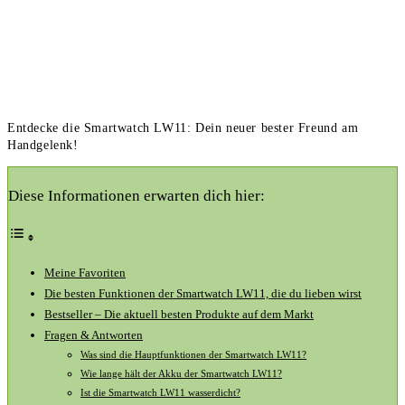
Entdecke die Smartwatch LW11: Dein neuer bester Freund am
Handgelenk!
Diese Informationen erwarten dich hier:
Meine Favoriten
Die⁤ besten Funktionen​ der Smartwatch LW11, die du⁣ lieben wirst
Bestseller‌ – Die‍ aktuell besten Produkte auf dem ‌Markt
Fragen ​& Antworten
Was ⁤sind⁢ die Hauptfunktionen⁣ der ‌Smartwatch LW11?
Wie lange ⁢hält⁢ der Akku der ⁢Smartwatch ‌LW11?
Ist‍ die Smartwatch LW11 wasserdicht?