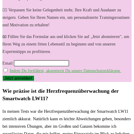
🏋️‍♀️ Verpassen Sie keine Gelegenheit mehr, Ihre Kraft und Ausdauer zu
steigern. Geben Sie Ihren Namen ein, um personalisierte Trainingsroutinen
und Motivation zu erhalten!
📧 Füllen Sie das Formular aus und klicken Sie auf „Jetzt abonnieren“, um
Ihren Weg zu einem fitten Lebensstil zu beginnen und von unseren
Expertentipps zu profitieren.
Email
Indem Du fortfährst, akzeptierst Du unsere Datenschutzerklärung.
Wie ⁤präzise ist die Herzfrequenzüberwachung der
Smartwatch LW11?
In meinen Tests war die‌ Herzfrequenzüberwachung der⁤ Smartwatch ​LW11
ziemlich akkurat. Natürlich ⁤kann‍ es​ leichte Abweichungen geben, besonders
bei⁢ intensiven​ Übungen, aber im Großen und⁣ Ganzen bekomme ⁢ich
zuverlässige Daten, die mir helfen, meine Fitnessziele im ‍Blick zu behalten.