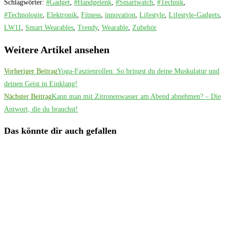
Schlagwörter
:
#Gadget
,
#Handgelenk
,
#Smartwatch
,
#Technik
,
#Technologie
,
Elektronik
,
Fitness
,
innovation
,
Lifestyle
,
Lifestyle-Gadgets
,
LW11
,
Smart Wearables
,
Trendy
,
Wearable
,
Zubehör
Weitere Artikel ansehen
Vorheriger Beitrag
Yoga-Faszienrollen: So bringst du deine Muskulatur und
deinen Geist in Einklang!
Nächster Beitrag
Kann man mit Zitronenwasser am Abend abnehmen? – Die
Antwort, die du brauchst!
Das könnte dir auch gefallen