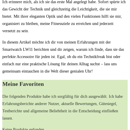
Ich erinnere mich, als ich sie das erste Mal ‍angelegt ​habe. Sofort ‌spürte ich
das Gewicht der Technik und gleichzeitig die⁤ Leichtigkeit, die ​sie mir
bietet. Mit ihrer eleganten ⁣Optik und den vielen‌ Funktionen hilft sie‍ mir,
‍organisiert zu ​bleiben, meine Fitnessziele zu ⁤erreichen​ und‌ jederzeit⁤
vernetzt zu sein.
In⁣ diesem Artikel möchte‍ ich ‌dir von meinen Erfahrungen mit der
Smartwatch⁣ LW11 berichten und dir⁢ zeigen, ⁢warum ich finde, dass sie das
‍perfekte Accessoire ⁤für jeden ist. Egal,⁤ ob du⁤ ein Technikfreak bist oder
einfach ⁢nur eine⁣ praktische Lösung für⁣ deinen Alltag suchst – lass‌ uns
gemeinsam eintauchen in ⁤die ‍Welt dieser genialen Uhr!
Meine Favoriten
Die folgenden Produkte⁤ habe ich​ sorgfältig für dich ausgewählt. ⁢Ich habe
Erfahrungsberichte ​anderer ⁤Nutzer, aktuelle Bewertungen,‌ Gütesiegel,
⁣Testberichte und ⁤allgemeine Beliebtheit in die Entscheidung einfließen
lassen.
Keine Produkte gefunden.