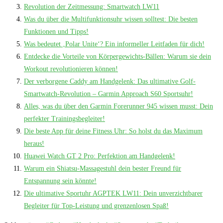
Revolution der Zeitmessung: Smartwatch LW11
Was du über die Multifunktionsuhr wissen solltest: Die besten
Funktionen und Tipps!
Was bedeutet ‚Polar Unite‘? Ein informeller Leitfaden für dich!
Entdecke die Vorteile von Körpergewichts-Bällen: Warum sie dein
Workout revolutionieren können!
Der verborgene Caddy am Handgelenk: Das ultimative Golf-
Smartwatch-Revolution – Garmin Approach S60 Sportsuhr!
Alles, was du über den Garmin Forerunner 945 wissen musst: Dein
perfekter Trainingsbegleiter!
Die beste App für deine Fitness Uhr: So holst du das Maximum
heraus!
Huawei Watch GT 2 Pro: Perfektion am Handgelenk!
Warum ein Shiatsu-Massagestuhl dein bester Freund für
Entspannung sein könnte!
Die ultimative Sportuhr AGPTEK LW11: Dein unverzichtbarer
Begleiter für Top-Leistung und grenzenlosen Spaß!