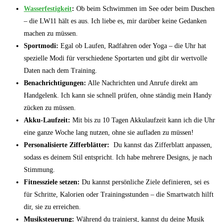
Wasserfestigkeit
:
Ob beim⁤ Schwimmen im See oder beim Duschen‌
– die LW11 hält es aus. Ich liebe es,‍ mir‌ darüber ‍keine Gedanken
machen zu müssen.
Sportmodi:
Egal ob ‌Laufen, Radfahren ⁤oder Yoga – die Uhr hat
spezielle Modi für​ verschiedene Sportarten⁢ und gibt dir wertvolle
Daten nach dem Training.
Benachrichtigungen:
Alle Nachrichten und Anrufe direkt am
Handgelenk.‌ Ich kann sie schnell prüfen, ohne ständig mein Handy
zücken zu müssen.
Akku-Laufzeit:
Mit bis zu ⁣10 Tagen Akkulaufzeit kann ich die ‌Uhr
eine ganze Woche lang nutzen, ohne ‍sie aufladen zu müssen!
Personalisierte Zifferblätter:
‌ Du kannst das Zifferblatt anpassen,
sodass es deinem ‍Stil entspricht. Ich habe mehrere Designs, je nach
Stimmung.
Fitnessziele setzen:
Du kannst ⁣persönliche Ziele ⁢definieren, sei‍ es
für Schritte, Kalorien oder⁢ Trainingsstunden – die‍ Smartwatch hilft
⁢dir, sie zu erreichen.
Musiksteuerung:
Während⁣ du trainierst, kannst ‍du deine Musik