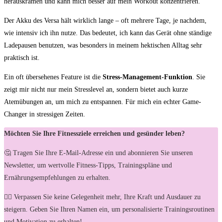
herauskramen ⁤und kann mich besser auf mein Workout konzentrieren.
Der Akku des Versa ⁢hält wirklich lange – oft mehrere Tage, je nachdem,
wie intensiv ich ihn nutze. Das‌ bedeutet, ich kann das‌ Gerät ohne ständige
Ladepausen benutzen,⁤ was besonders in⁢ meinem hektischen Alltag sehr
praktisch ist.
Ein oft übersehenes Feature ‌ist die
Stress-Management-Funktion
.⁣ Sie
zeigt mir nicht ⁣nur mein Stresslevel an, sondern‍ bietet auch kurze ​
Atemübungen ​an, um mich zu entspannen. Für mich ein ⁢echter ‌Game-
Changer in stressigen Zeiten.
Möchten Sie Ihre Fitnessziele erreichen und gesünder leben?
🤔 Tragen Sie Ihre E-Mail-Adresse ein und abonnieren Sie unseren
Newsletter, um wertvolle Fitness-Tipps, Trainingspläne und
Ernährungsempfehlungen zu erhalten.
🏋️‍♀️ Verpassen Sie keine Gelegenheit mehr, Ihre Kraft und Ausdauer zu
steigern. Geben Sie Ihren Namen ein, um personalisierte Trainingsroutinen
und Motivation zu erhalten!