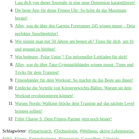
Lass dich von dieser Sportuhr in eine neue Dimension katapultieren!
Die beste App für deine Fitness Uhr: So holst du das Maximum
heraus!
Alles, was du über den Garmin Forerunner 245 wissen musst – Dein
perfekter Sportbegleiter!
Wie nimmt man mit 50 Jahren am besten ab? Tipps für dich, um fit
und gesund zu bleiben!
Was bedeutet ‚Polar Unite‘? Ein informeller Leitfaden für dich!
Alles, was du über Tanz-Gymnastikbänder wissen musst: Tipps und
Tricks für dein Training!
Fitnessbänder für dein Workout: So machst du das Beste aus ihnen!
Entdecke die Vorteile von Körpergewichts-Bällen: Warum sie dein
Workout revolutionieren können!
Warum Nordic-Walking-Stöcke dein Training auf das nächste Level
bringen sollten!
Fitbit Charge S: Dein Fitness-Partner jetzt noch besser!
Schlagwörter
:
#Smartwatch
,
#Technologie
,
#Wellness
,
aktive Lebensweise
,
Fitbit
,
Fitness
,
Fitnessbegleiter
,
Fitnessziele
,
Gesundheit
,
Lifestyle
,