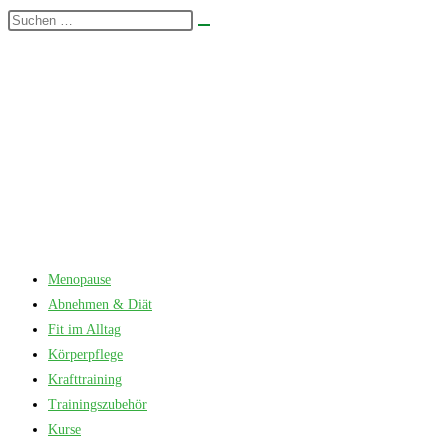
Zum
Diese
Suche
Inhalt
Website
starten
springen
durchsuchen
Menopause
Abnehmen & Diät
Fit im Alltag
Körperpflege
Krafttraining
Trainingszubehör
Kurse