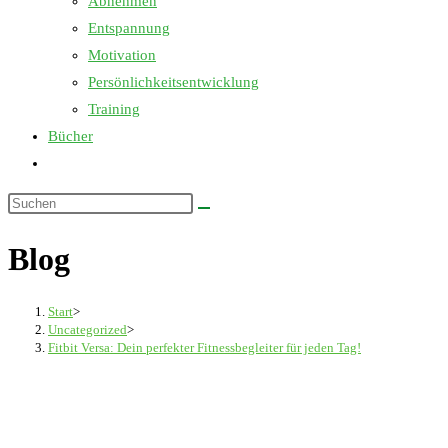
Abnehmen
Entspannung
Motivation
Persönlichkeitsentwicklung
Training
Bücher
Website-
Suche
Diese
umschalten
Website
Blog
durchsuchen
Start
>
Uncategorized
>
Fitbit Versa: Dein perfekter Fitnessbegleiter für jeden Tag!