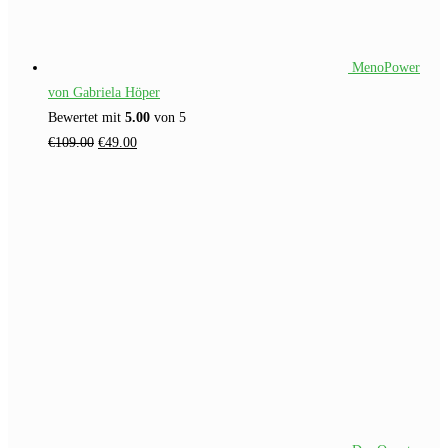
MenoPower
von Gabriela Höper
Bewertet mit
5.00
von 5
Ursprünglicher
Aktueller
€
109.00
€
49.00
Preis
Preis
war:
ist:
€109.00
€49.00.