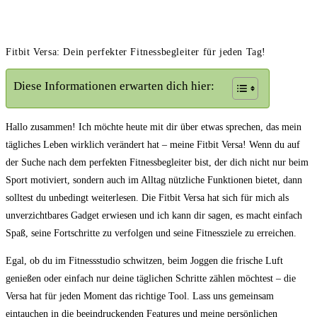
Fitbit Versa: Dein perfekter Fitnessbegleiter für jeden Tag!
Diese Informationen erwarten dich hier:
Hallo zusammen! Ich möchte heute mit dir über etwas sprechen, das mein
tägliches Leben wirklich ‍verändert hat⁤ – meine Fitbit Versa! Wenn du auf
der‌ Suche nach dem perfekten Fitnessbegleiter bist, der dich nicht nur ⁤beim ​
Sport motiviert, sondern auch ⁤im ⁣Alltag nützliche Funktionen bietet, dann
solltest du unbedingt weiterlesen. Die Fitbit Versa hat sich für⁤ mich als
unverzichtbares Gadget erwiesen und ich⁤ kann dir sagen, es ⁤macht einfach
Spaß, seine Fortschritte zu verfolgen⁢ und seine Fitnessziele ⁣zu erreichen.
Egal, ⁣ob du im Fitnessstudio schwitzen, beim Joggen ‌die frische Luft
genießen oder​ einfach ⁤nur deine täglichen Schritte zählen möchtest ‍– die
Versa hat ‍für​ jeden Moment das richtige Tool. Lass uns gemeinsam
eintauchen in die‌ beeindruckenden Features‌ und meine persönlichen