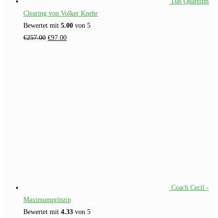
Das Quantum
Clearing von Volker Knehr
Bewertet mit
5.00
von 5
Ursprünglicher
Aktueller
€
257.00
€
97.00
Preis
Preis
war:
ist:
€257.00
€97.00.
Coach Cecil -
Maximumprinzip
Bewertet mit
4.33
von 5