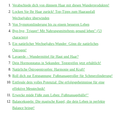
Verabschiede dich von dünnem Haar mit diesen Wunderprodukten!
Locken Sie Ihr Haar zurück! Top-Tipps zum Haarausfall
Wechseljahre überwinden
Von Symptomlinderung bis zu einem besseren Leben
Bye-bye, Trigger! Mit Nahrungsmitteltests gesund leben“ (53
characters)
Ein natürlicher Wechseljahrs-Wunder: Gönn dir natürliches
Östrogen!
Lavaerde – Wundermittel für Haut und Haar?
Dein Hormonstatus in Sekunden: Teststreifen jetzt erhältlich!
Natürliche Östrogentropfen: Harmonie und Kraft!
Roll dich zur Entspannung: Fußmassageroller für Schmerzlinderung!
Entfessle dein volles Potenzial: Die erfolgsgeheimnisse für eine
effektive Messtechnik!
Erwecke müde Füße zum Leben: Fußmassagebälle!“
Balancekugeln: Die magische Kugel, die dein Leben in perfekte
Balance bringt!