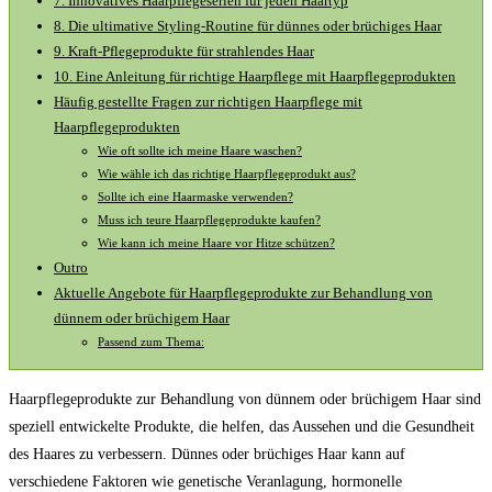
7. Innovatives Haarpflegeserien für jeden Haartyp
8. Die ultimative Styling-Routine für dünnes oder brüchiges Haar
9. Kraft-Pflegeprodukte für strahlendes Haar
10. Eine Anleitung für richtige Haarpflege mit Haarpflegeprodukten
Häufig gestellte Fragen zur richtigen Haarpflege mit
Haarpflegeprodukten
Wie oft sollte ich meine Haare waschen?
Wie wähle ich das richtige Haarpflegeprodukt aus?
Sollte ich eine Haarmaske verwenden?
Muss ich teure Haarpflegeprodukte kaufen?
Wie kann ich meine Haare vor Hitze schützen?
Outro
Aktuelle Angebote für Haarpflegeprodukte zur Behandlung von
dünnem oder brüchigem Haar
Passend zum Thema:
Haarpflegeprodukte zur Behandlung von dünnem oder brüchigem Haar sind
speziell entwickelte Produkte, die helfen, das Aussehen und die Gesundheit
des Haares zu verbessern. Dünnes oder brüchiges Haar kann auf
verschiedene Faktoren wie genetische Veranlagung, hormonelle