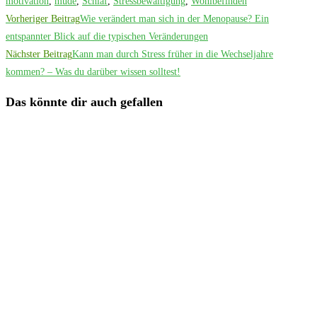
motivation
,
müde
,
Schlaf
,
Stressbewältigung
,
Wohlbefinden
Weitere
Vorheriger Beitrag
Wie verändert man sich in der Menopause? Ein
Artikel
entspannter Blick auf die typischen Veränderungen
Nächster Beitrag
Kann man durch Stress früher in die Wechseljahre
ansehen
kommen? – Was du darüber wissen solltest!
Das könnte dir auch gefallen