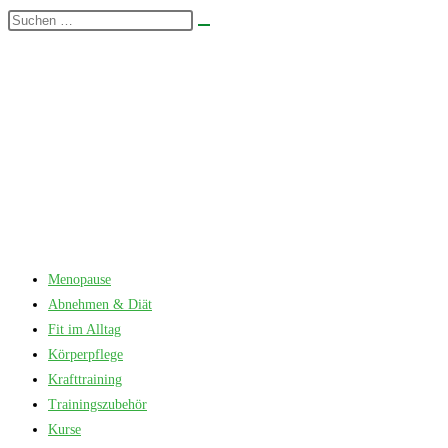
Zum
Diese
Suche
Inhalt
Website
starten
springen
durchsuchen
Menopause
Abnehmen & Diät
Fit im Alltag
Körperpflege
Krafttraining
Trainingszubehör
Kurse