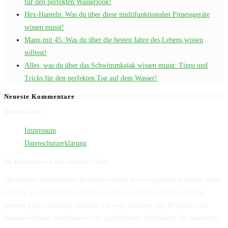
für den perfekten Wasserlook!
Hex-Hanteln: Was du über diese multifunktionalen Fitnessgeräte
wissen musst!
Mann mit 45: Was du über die besten Jahre des Lebens wissen
solltest!
Alles, was du über das Schwimmkajak wissen musst: Tipps und
Tricks für den perfekten Tag auf dem Wasser!
Neueste Kommentare
Rechtliches
Impressum
Datenschutzerklärung
So finanzieren wir unsere Seite
Die meisten empfohlenen Produkte werden über sogenannte Affiliate-Links
verlinkt. Es steht dir frei, auf diese Links zu klicken. Solltest du über
unseren Link einkaufen, erhalten wir vom Anbieter eine Provision (als
Amazon-Partner verdienen wir an qualifizierten Verkäufen). So unterstützt