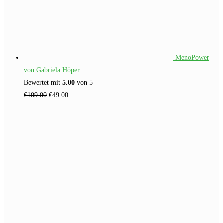
MenoPower
von Gabriela Höper
Bewertet mit
5.00
von 5
Ursprünglicher
Aktueller
€
109.00
€
49.00
Preis
Preis
war:
ist:
€109.00
€49.00.