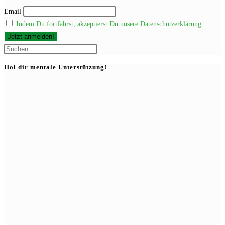
Email
Indem Du fortfährst, akzeptierst Du unsere Datenschutzerklärung.
Press
Escape
Hol dir mentale Unterstützung!
to
close
the
search
panel.