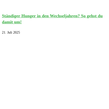
Ständiger Hunger in den Wechseljahren? So gehst du
damit um!
21. Juli 2025