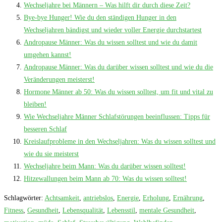
Wechseljahre bei Männern – Was hilft dir durch diese Zeit?
Bye-bye Hunger! Wie du den ständigen Hunger in den
Wechseljahren bändigst und wieder voller Energie durchstartest
Andropause Männer: Was du wissen solltest und wie du damit
umgehen kannst!
Andropause Männer: Was du darüber wissen solltest und wie du die
Veränderungen meisterst!
Hormone Männer ab 50: Was du wissen solltest, um fit und vital zu
bleiben!
Wie Wechseljahre Männer Schlafstörungen beeinflussen: Tipps für
besseren Schlaf
Kreislaufprobleme in den Wechseljahren: Was du wissen solltest und
wie du sie meisterst
Wechseljahre beim Mann: Was du darüber wissen solltest!
Hitzewallungen beim Mann ab 70: Was du wissen solltest!
Schlagwörter
:
Achtsamkeit
,
antriebslos
,
Energie
,
Erholung
,
Ernährung
,
Fitness
,
Gesundheit
,
Lebensqualität
,
Lebensstil
,
mentale Gesundheit
,