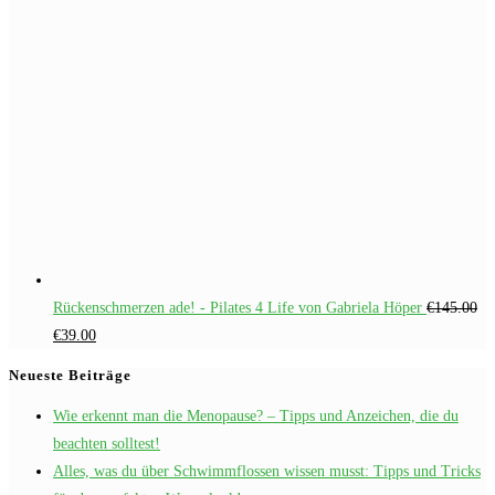
Rückenschmerzen ade! - Pilates 4 Life von Gabriela Höper
€
145.00
Ursprünglicher
Aktueller
€
39.00
Preis
Preis
Neueste Beiträge
war:
ist:
Wie erkennt man die Menopause? – Tipps und Anzeichen, die du
€145.00
€39.00.
beachten solltest!
Alles, was du über Schwimmflossen wissen musst: Tipps und Tricks