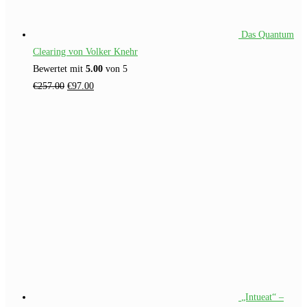
Das Quantum
Clearing von Volker Knehr
Bewertet mit
5.00
von 5
Ursprünglicher
Aktueller
€
257.00
€
97.00
Preis
Preis
war:
ist:
€257.00
€97.00.
„Intueat“ –