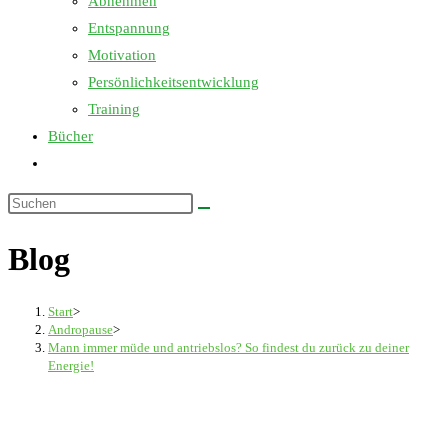
Abnehmen
Entspannung
Motivation
Persönlichkeitsentwicklung
Training
Bücher
Website-
Suche
Diese
umschalten
Website
Blog
durchsuchen
Start
>
Andropause
>
Mann immer müde und antriebslos? So findest du zurück zu deiner
Energie!