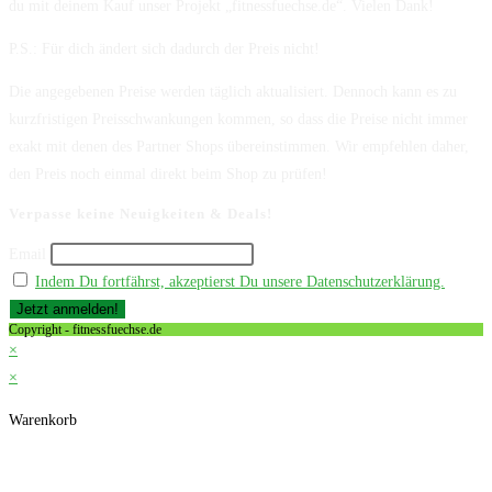
du mit deinem Kauf unser Projekt „fitnessfuechse.de“. Vielen Dank!
P.S.: Für dich ändert sich dadurch der Preis nicht!
Die angegebenen Preise werden täglich aktualisiert. Dennoch kann es zu
kurzfristigen Preisschwankungen kommen, so dass die Preise nicht immer
exakt mit denen des Partner Shops übereinstimmen. Wir empfehlen daher,
den Preis noch einmal direkt beim Shop zu prüfen!
Verpasse keine Neuigkeiten & Deals!
Email
Indem Du fortfährst, akzeptierst Du unsere Datenschutzerklärung.
Copyright - fitnessfuechse.de
×
×
Warenkorb