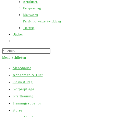
Abnehmen
Entspannung
Motivation
Persönlichkeitsentwicklung
Training
Bücher
Website-
Suche
Press
umschalten
Escape
Menü
Schließen
to
Menopause
close
Abnehmen & Diät
the
Fit im Alltag
search
Körperpflege
panel.
Krafttraining
Trainingszubehör
Kurse