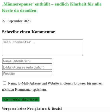
‚Männeropause‘ enthüllt – endlich Klarheit für alle
Kerle da draußen!
27. September 2023
Schreibe einen Kommentar
Kommentar
Gib
deinen
Gib
Namen
deine
Gib
oder
E-
deine
Name, E-Mail-Adresse und Website in diesem Browser für meinen
Benutzernamen
Mail-
Website-
nächsten Kommentar speichern.
zum
Adresse
URL
Kommentieren
zum
ein
ein
Kommentieren
(optional)
Verpasse keine Neuigkeiten & Deals!
ein